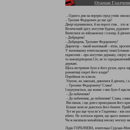
Отаман Гладчен
…Одного дня на перерві серед учнів зняла
– Трохим Федорович до нас іде!
Двері відчинилися, й на порозі став... хто ж
Величезний зріст, могутня будова, рудовате
Витяглися по військовому і хлопці, й дівчата
– Добридень!
– Добридень, Трохиме Федоровичу!
Директор – такий маленький – вітає, просить
У маленькому вчительському покої [отаман
піднесенні – про могутню державу, сперту на
то нововідтворена Січ, не то середньовічний 
державі.
Щось нестримне було в його рухах, щось чар
романтиці секрет його влади?
Перейшов по клясах.
Упоєно, як закохані, дивилися й дівчата, і х
– Трохиме Федоровичу! Слава!
І відчувається, що кожне з них було б щасли
– До побачення!
– До побачення, до побачення! Слава, слава..
Він пішов, і ще довго проводжали його кри
Більше мені не довелося його бачити. Прий
Тут не раз іще чула ім’я Гладченка – він с
вбито. Не хотілося вірити, що цього повног
Чи ж насипали михайлівці високу могилу на
Лідія ГОРБАЧЕВА, вчителька Сурсько-Михайл