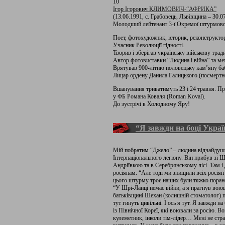
10
Ігор Ігорович КЛИМОВИЧ-“АФРИКА”
(13.06.1991, с. Грабовець, Львівщина – 30.0
Молодший лейтенант 3-ї Окремої штурмово
Поет, фотохудожник, історик, реконструкто
Учасник Революції гідності.
Творив і зберігав українську військову трад
Автор фотовиставки “Людина і війна” та ме
Врятував 900-літню половецьку кам’яну ба
Лицар ордену Данила Галицького (посмертн
Вшанування триватимуть 23 і 24 травня. Пр
у ФБ Романа Коваля (Roman Koval).
До зустрічі в Холодному Яру!
“Я завжди на боці Украї
Мій побратим “Джело” – людина відчайдушно
Інтернаціонального легіону. Він прибув зі Ш
Андріївкою та в Серебрянському лісі. Там і 
росіянам. “Але тоді ми знищили всіх росіян 
цього штурму троє наших були тяжко поране
“У Шрі-Ланці немає війни, а я прагнув вою
батьківщині Шехан (колишній стоматолог) п
тут гинуть цивільні. І ось я тут. Я завжди н
із Північної Кореї, які воювали за росію. В
кулеметник, інколи тім-лідер… Мені не страш