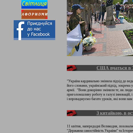
США вчаться в 
“Україна кардинально змінила підхід до вед
його словами, український підхід, зокрема 
армії. “Вони докорінно змінили те, як люди
приголомшливу роботу в галузі інновацій, і
і впроваджуємо багато уроків, які вони нам
З китайкою, в о
11 квітня, напередодні Великодня, поховал
“Державна самостійність України” та Істор