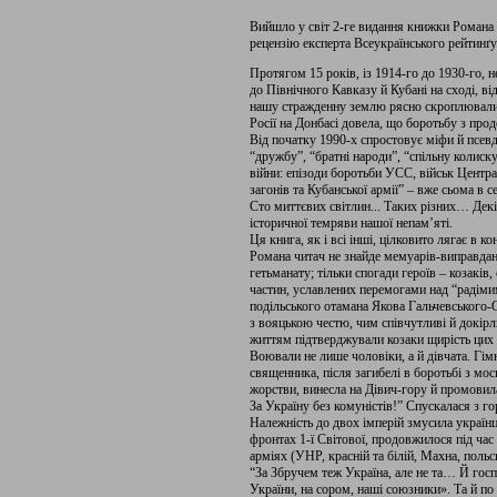
Вийшло у світ 2-ге видання книжки Романа 
рецензію експерта Всеукраїнського рейтинґ
Протягом 15 років, із 1914-го до 1930-го, н
до Північного Кавказу й Кубані на сході, ві
нашу стражденну землю рясно скроплювали 
Росії на Донбасі довела, що боротьбу з про
Від початку 1990-х спростовує міфи й псевд
“дружбу”, “братні народи”, “спільну колиск
війни: епізоди боротьби УСС, військ Центр
загонів та Кубанської армії” – вже сьома в 
Сто миттєвих світлин... Таких різних… Декі
історичної темряви нашої непам’яті.
Ця книга, як і всі інші, цілковито лягає в к
Романа читач не знайде мемуарів-виправдан
гетьманату; тільки спогади героїв – козаків
частин, уславлених перемогами над “радімимі
подільського отамана Якова Гальчевського-
з вояцькою честю, чим співчутливі й докірл
життям підтверджували козаки щирість цих 
Воювали не лише чоловіки, а й дівчата. Гім
священника, після загибелі в боротьбі з мо
жорстви, винесла на Дівич-гору й промовил
За Україну без комуністів!” Спускалася з
Належність до двох імперій змусила україн
фронтах 1-ї Світової, продовжилося під час
арміях (УНР, красній та білій, Махна, польс
“За Збручем теж Україна, але не та… Й госп
України, на сором, наші союзники». Та й по