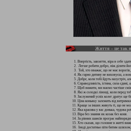
Життя – це так н
Впертість, завзяття, віра в себе зда
Легше робити добро, ніж ділити йог
Той, хто вважає, що не має ворогів, 
Як гарно дитину не виховуєш, а вона
Добре, коли тобі йдуть назустріч, а
Справедливість, істина, сила єдині, 
Щоб вижити, ми маємо частіше сміят
Які ж солодкі лінощі, коли перед т
Заслужений успіх колег дратує ще б
Ціна коньяку залежить від витримки
Краще за інших живуть ті, що не мо
Яка красива у вас донька, чудова ро
Віра без знання як козак без коня.
За рівних шансів програє найпорядн
Хто сказав, що головне в житті виж
Іноді достатньо піти битим шляхом,