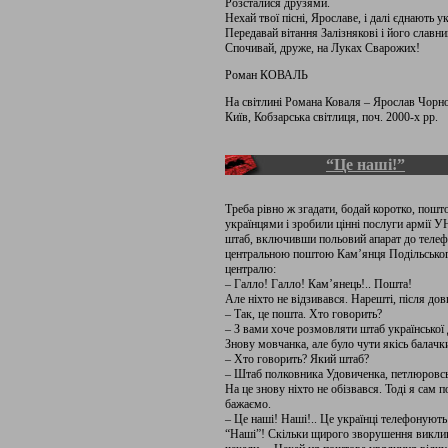
Розсталися друзями.
Нехай твої пісні, Ярославе, і далі єднають у
Передавай вітання Залізнякові і його славн
Спочивай, друже, на Луках Сварожих!
Роман КОВАЛЬ
На світлині Романа Коваля – Ярослав Чорно
Київ, Кобзарська світлиця, поч. 2000-х рр.
“Це наші!”
Треба рівно ж згадати, бодай коротко, пошт
українцями і зробили цінні послуги армії УН
штаб, включивши польовий апарат до телефо
центральною поштою Кам’янця Подільськог
централю:
– Галло! Галло! Кам’янець!.. Пошта!
Але ніхто не відзивався. Нарешті, після до
– Так, це пошта. Хто говорить?
– З вами хоче розмовляти штаб української д
Знову мовчанка, але було чути якісь балачк
– Хто говорить? Який штаб?
– Штаб полковника Удовиченка, петлюровськ
На це знову ніхто не обізвався. Тоді я сам
бажаємо.
– Це наші! Наші!.. Це українці телефонують!
“Наші”! Скільки щирого зворушення виклика