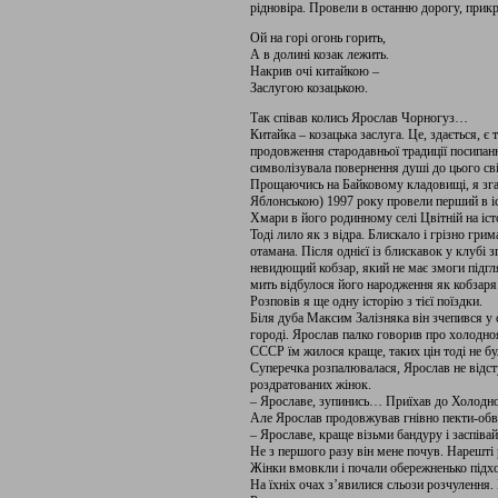
рідновіра. Провели в останню дорогу, прик
Ой на горі огонь горить,
А в долині козак лежить.
Накрив очі китайкою –
Заслугою козацькою.
Так співав колись Ярослав Чорногуз…
Китайка – козацька заслуга. Це, здається, є 
продовження стародавньої традиції посипа
символізувала повернення душі до цього світ
Прощаючись на Байковому кладовищі, я зга
Яблонською) 1997 року провели перший в іс
Хмари в його родинному селі Цвітній на іс
Тоді лило як з відра. Блискало і грізно гр
отамана. Після однієї із блискавок у клубі з
невидющий кобзар, який не має змоги підгля
мить відбулося його народження як кобзаря
Розповів я ще одну історію з тієї поїздки.
Біля дуба Максим Залізняка він зчепився у 
городі. Ярослав палко говорив про холодноя
СССР їм жилося краще, таких цін тоді не 
Суперечка розпалювалася, Ярослав не відсту
роздратованих жінок.
– Ярославе, зупинись… Приїхав до Холодно
Але Ярослав продовжував гнівно пекти-обви
– Ярославе, краще візьми бандуру і заспів
Не з першого разу він мене почув. Нарешті 
Жінки вмовкли і почали обережненько підход
На їхніх очах з’явилися сльози розчулення