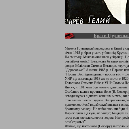
Брати Грушецьк
Микола Грушецький народився в Києві 2 сер
січня 1918 р. брав участь у бою під Крутам
На еміграції Микола опинився у Франції. Н
ревізійної комісії Товариства бувших вояк
фонди бібліотеки Симона Петлюри, жертвув
“Дороговказ”. 8 липня 1965 р. з Парижа нап
“Прошу Вас підтвердити, – просив він, – щ
УНР від листопада 1918 аж до лютого 1920 р
Головного Отамана Військ УНР Симона Пе
Днях», ч. 181, чим був немало здивований.
Особливо коли я прочитав його (В. Сосюри
негоди жура з відплати огняним мечем, ви 
став вашим Богом і царем. Ви приповзли до 
допомогою Росії вкраїнський вигнав вас на
братньому завжди. Не побоялись ми біди, й
Парижі упав від кулі, як бандит, Бандеру ви 
після мли настала сонячна година. Нам росі
возз’єднать її”.
Думаю, що ніхто його (Сосюру) за горло не б