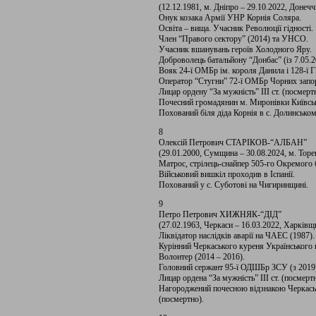
(12.12.1981, м. Дніпро – 29.10.2022, Донечч
Онук козака Армії УНР Корнія Соляра.
Освіта – вища. Учасник Революції гідності.
Член “Правого сектору” (2014) та УНСО.
Учасник вшанувань героїв Холодного Яру.
Доброволець батальйону “Донбас” (із 7.05.2
Вояк 24-ї ОМБр ім. короля Данила і 128-ї 
Оператор “Стугни” 72-ї ОМБр Чорних запо
Лицар ордену “За мужність” III ст. (посмерт
Почесний громадянин м. Миронівки Київськ
Похований біля діда Корнія в с. Долинськом
8
Олексій Петрович СТАРІКОВ-“АЛБАН”
(29.01.2000, Сумщина – 30.08.2024, м. Торе
Матрос, стрілець-снайпер 505-го Окремого 
Військовий вишкіл проходив в Іспанії.
Похований у с. Суботові на Чигиринщині.
9
Петро Петрович ХИЖНЯК-“ДІД”
(27.02.1963, Черкаси – 16.03.2022, Харківщ
Ліквідатор наслідків аварії на ЧАЕС (1987).
Курінний Черкаського куреня Українського к
Волонтер (2014 – 2016).
Головний сержант 95-ї ОДШБр ЗСУ (з 2019
Лицар ордена “За мужність” ІІІ ст. (посмертн
Нагороджений почесною відзнакою Черкасько
(посмертно).