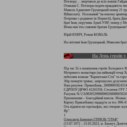
Петлюру… звертаюся до всіх вояків Гайдам
Отамана С. Петлюри подати правдивість тв
Микола Адамович Грушецький помер 21 трав
Billancourt). Похований “на новому цвинтар
Петренко з родиною (в Норвегії), брата Дм
брат Іван, поручник Армії УНР, помер у Ме
Вічна пам’ять славним братам Грушецьким!
Юрій ЮЗИЧ, Роман КОВАЛЬ
На світлині Іван Грушецький, Миколин брат
На День героїв 
Під час 32-х вшанувань героїв Холодного Яру
Мотриного монастиря (на найвищій точці Х
небесним воякам “Карпатської Січі” та горе
Збір пожертв триває, запрошуємо долучатис
Наш рахунок: ПриватБанк, 2600800502
ЄДРПОУ/ДРФО 41265356, Столичне ГРУ 5
Рахунок № UA9830529900000260080050245
Призначення – благодійний внесок. Можна з
Картку ПриватБанку нададуть за тел. 096-4
Ось підписи на горельєфах, які створив ску
Яр”.
1
Олександр Іванович ГРАЧОВ-“ГРАФ”
(13.07.1972 – 25.03.2023, м. Бахмут, Донечч