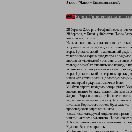
З книги “Жінки у Визвольній війні”.
Борис Гривачевський – сві
28 березня 2006 р. у Феофанії переступив ме
28 березня, у Києві, у бібліотеці Павла Заг
щасливі миті життя.
На жаль, нинішня молодь не знає, хто такий
У цьому і наша вина, бо досі не вийшла книг
Борис Гривачевський – національний радіо- і
телевізійного екрана правду про Голодомор
про діячів української культури, страчени
трагедію з пам’яті українського народу, а ка
українських виховувала на їхньому приклад
Борис Гривачевський цю страшну правду доні
знали, але хотіли знати. Це зараз усі розу
ще на порозі відкриття трагічних істин.
Ми були спраглі невідомої історії рідної У
народу, нашим батькам і дідам. Ця правда ф
Завдяки Борисові, погляду його телекамери 
не розпачем, а силою протесту, бажанням п
Інтонація Борисового голосу була саме та… 
проповідувати національну ідею?!.
Часом наші однодумці національну правду п
знаками оклику і патетикою. Це дає ефект п
А Борис притягував своєю елегантністю, ви
Красою. Він і сам красень.
Ми брали участь у тих самих подіях… Ми бо