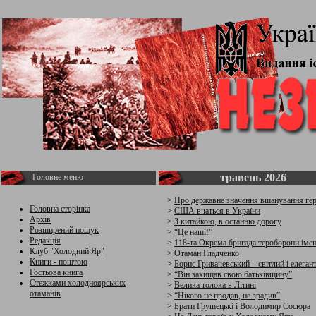
травень 2026
Головне меню
>
Про державне значення вшанування гер
Головна сторінка
>
США вчаться в України
Архів
>
З китайкою, в останню дорогу
Розширений пошук
>
“Це наші!”
Редакція
>
118-та Окрема бригада тероборони іме
Клуб "Холодний Яр"
>
Отаман Гладченко
Книги - поштою
>
Борис Гривачевський – світлий і елеган
Гостьова книга
>
“Він захищав свою батьківщину”
Стежками холодноярських
>
Велика толока в Літині
отаманів
>
“Нікого не продав, не зрадив”
>
Брати Грушецькі і Володимир Сосюра