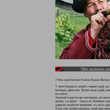
“Він захищав св
У день народження Романа Коваля Віктор Р
У житті більшості людей є знакові події, як
поглядах, цінностях. Вплив таких подій, нап
все життя.
Зазвичай згадують про виховання, але якос
дієвим, а в інших – чомусь ні. Неабияке зн
справляє незабутнє враження, то слугує до
Я для себе зробив висновок, який саме при