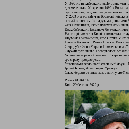
У 1990-му на київському радіо Борис узяв 
для мене подія. У середині 1990-х Борис зап
було сміливо, бо діячів національних на тел
У 2003 р. я організував Борисові поїздку в
познайомився з моїми друзями-рівнянами 
же з Рівненщини, і земляки були йому цікав
Воскобойником і Богданом Легоняком, нині
На вечорі пам’яті в Києві промовляли-зга
Людмила Гривачевська, Ігор Осташ, Микола
Наталія Клименко, Роман Власюк, Володим
Стародуб. Слово Марини Гримич зачитав її 
Слухати було цікаво. І згадувалося все біл
Україні нескореній. Саме так – “Україна нес
цю справу продовжуємо.
Учасниками теплої події стали і мої друзі
Ірина Оксинь, Аполлінарія Франчук.
Слава борцям за наше право жити у своїй с
Роман КОВАЛЬ
Київ, 29 березня 2026 р.