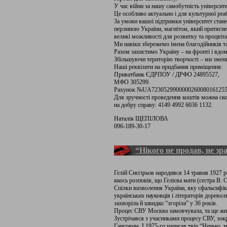
У час війни за нашу самобутність універси
Це особливо актуально і для культурної реабі
За умови вашої підтримки університет ста
перлиною України, магнітом, який притягне 
великі можливості для розвитку та процвіта
Ми навіки збережемо імена благодійників та
Разом захистимо Україну – на фронті і вдом
Збільшуючи територію творчості – ми змен
Наші реквізити на придбання приміщення:
Приватбанк ЄДРПОУ / ДРФО 24895527,
МФО 305299.
Рахунок №UA7230529900000260080161255
Для зручності проведення коштів можна ск
на добру справу: 4149 4992 6036 1132.
Наталія ЩЕПІЛОВА
096-189-30-17
“Нікого не продав, не зр
Гелій Снєгірьов народився 14 травня 1927 
якось розповів, що Гелієва мати (сестра В. 
Спілки визволення України, яку сфальсифік
українських науковців і літераторів дорево
захворіла й швидко “згоріла” у 36 років.
Процес СВУ Москва замовчувала, та ще жил
Зустрічався з учасниками процесу СВУ, зо
Гансовим. І 1975-го написав твір “Ненько, 