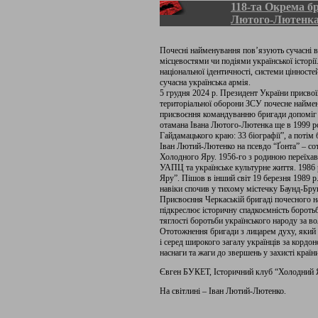
118-та Окрема б
Лютого-Лютенк
Почесні найменування пов’язують сучасні ві
місцевостями чи подіями української історі
національної ідентичності, системи цінностей
сучасна українська армія.
5 грудня 2024 р. Президент України присво
територіальної оборони ЗСУ почесне найме
присвоєння командуванню бригади допоміг 
отамана Івана Лютого-Лютенка ще в 1999 ро
Гайдамацького краю: 33 біографії”, а потім 
Іван Лютий-Лютенко на псевдо “Ґонта” – сот
Холодного Яру. 1956-го з родиною переїх
УАПЦ та українське культурне життя. 1986 
Яру”. Пішов в інший світ 19 березня 1989 р.
навіки спочив у тихому містечку Баунд-Б
Присвоєння Черкаській бригаді почесного 
підкреслює історичну спадкоємність бороть
тяглості боротьби українського народу за в
Ототожнення бригади з лицарем духу, який з
і серед широкого загалу українців за кордо
наснаги та жаги до звершень у захисті країни
Євген БУКЕТ, Історичний клуб “Холодний 
На світлині – Іван Лютий-Лютенко.