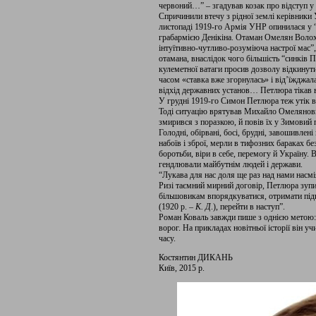
червоний…” – згадував козак про відступ у 
Спричинили втечу з рідної землі керівники
листопаді 1919-го Армія УНР опинилася у 
грабармією Денікіна. Отаман Омелян Волох
інтуїтивно-чутливо-розуміюча настрої мас”
отамана, внаслідок чого більшість “синків
кулеметної ватаги просив дозволу відкинут
часом «ставка вже згорнулась» і від’їжджала
відхід державних установ… Петлюра тікав в
У грудні 1919-го Симон Петлюра теж утік ві
Тоді ситуацію врятував Михайло Омелянови
змирився з поразкою, й повів їх у Зимовий
Голодні, обірвані, босі, брудні, завошивлені
набоїв і зброї, мерли в тифозних бараках бе
боротьби, віри в себе, перемогу й Україну.
гендлювали майбутнім людей і держави.
“Лукава для нас доля ще раз над нами насмі
Ризі таємний мирний договір, Петлюра зупи
більшовикам впорядкуватися, отримати підк
(1920 р. –
К. Д
.), перейти в наступ”.
Роман Коваль завжди пише з однією метою: 
ворог. На прикладах новітньої історії він 
часу.
Костянтин ДИКАНЬ
Київ, 2015 р.