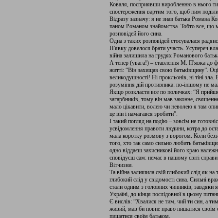
Коваля, посприявши виробленню в нього тих
спостереження вартим того, щоб ним поділи
Відразу зазначу: я не знав батька Романа К
паном Романом знайомства. Тобто все, що м
розповідей його сина.
Одна з таких розповідей стосувалася радянсь
П'явку довелося брати участь. Усупереч влас
війна залишила на грудях Романового батьк
А тепер (увага!) – ставлення М. П'явка до ф
житті: “Він захищав свою батьківщину”. Оці
великодушності! Ні прокльонів, ні тіні зла.
розуміння дій противника: по-іншому не ма
Якщо розкласти все по поличках: “Я прийшо
загарбників, тому він мав законне, священне
мало цікавити, волею чи неволею я там опи
це він і намагався зробити”.
І такий погляд на подію – зовсім не готовні
усвідомлення правоти людини, котра до оста
мала коротку розмову з ворогом. Коли безз
того, хто так само сильно любить батьківщи
одно віддаєш захисникові його краю належне
сповідуєш сам: немає в нашому світі справи
Вітчизни.
Та війна залишила свій глибокий слід як на т
глибокий слід у свідомості сина. Сильні вр
стали одним з головних чинників, завдяки 
Україні, до кінця послідовної в цьому питан
Є вислів: “Хвалися не тим, чий ти син, а ти
живий, мав би повне право пишатися своїм
пишатися своїм батьком.