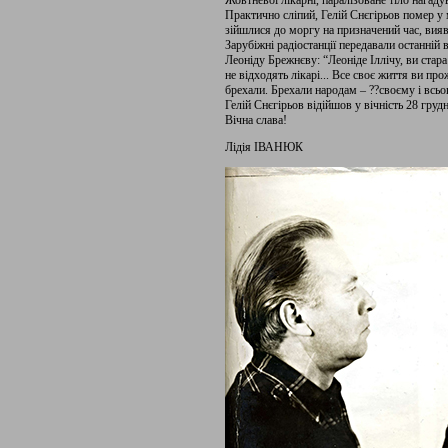
Жовтневої лікарні, паралізоване тіло нагад
Практично сліпий, Гелій Снєгірьов помер у м
зійшлися до моргу на призначений час, вияв
Зарубіжні радіостанції передавали останній
Леоніду Брежнєву: “Леоніде Іллічу, ви стара
не відходять лікарі... Все своє життя ви пр
брехали. Брехали народам – ??своєму і всьог
Гелій Снєгірьов відійшов у вічність 28 груд
Вічна слава!
Лідія ІВАНЮК