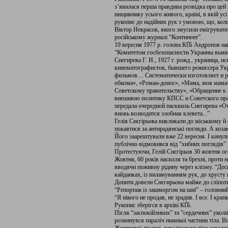
з’явилася перша правдива розвідка про цей п
нищивнику усього живого, країні, в якій усі
рукопис до надійних рук з умовою, що, коли
Віктор Некрасов, якого змусили емігрувати
російському журналі “Континент”.
19 вересня 1977 р. голова КҐБ Андропов н
“Комитетом госбезопасности Украины выявл
Снегирева Г. И., 1927 г. рожд., украинца, 
кинематографистов, бывшего режиссера Ук
фильмов… Систематически изготовляет и р
обкома», «Роман-донос», «Мама, моя мама
Советскому правительству», «Обращение к 
внешнюю политику КПСС и Советского прав
передала очередной пасквиль Снегирева «
вновь возводится злобная клевета...”
Гелія Снєгірьова викликали до міськкому й
покаятися за антирадянські погляди. А коз
Його заарештували вже 22 вересня. І кинул
публічно відмовився від “хибних поглядів” і
Протестуючи, Гелій Снєгірьов 30 жовтня ог
Жовтня, 60 років насилля та брехні, проти 
вводячи поживну рідину через клізму. “Дос
кайданках, із виламуванням рук, до хрусту в
Допити довели Снєгирьова майже до сліпоти
“Репортаж із зашморгом на шиї” – головний 
“Я нікого не продав, не зрадив. І все. І крап
Рукопис зберігся в архіві КҐБ.
Після “заспокійливих” та “сердечних” укол
розвинувся параліч нижньої частини тіла. 