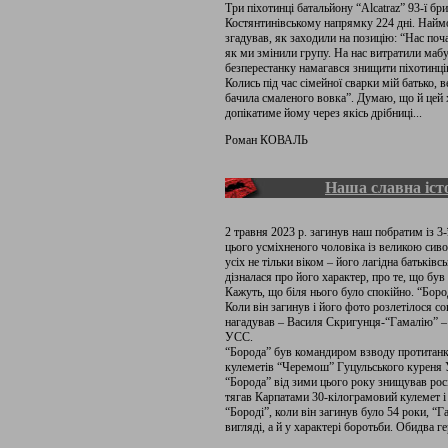
Три піхотинці батальйону “Alcatraz” 93-ї б
Костянтинівському напрямку 224 дні. Наймо
згадував, як заходили на позицію: “Нас поч
як ми змінили групу. На нас витратили мабу
безперестанку намагався знищити піхотинц
Колись під час сімейної сварки мій батько, в
бачила смаленого вовка”. Думаю, що й цей х
допікатиме йому через якісь дрібниці...
Роман КОВАЛЬ
Наша славна іст
2 травня 2023 р. загинув наш побратим із
цього усміхненого чоловіка із великою сив
усіх не тільки віком – його лагідна батьківс
дізналася про його характер, про те, що бу
Кажуть, що біля нього було спокійно. “Бород
Коли він загинув і його фото розлетілося со
нагадував – Василя Скригунця-“Гамалію” –
УСС.
“Борода” був командиром взводу протитанкі
кулеметів “Черемош” Гуцульського куреня 
“Борода” від зими цього року знищував рос
тягав Карпатами 30-кілограмовий кулемет і 
“Бороді”, коли він загинув було 54 роки, “Га
вигляді, а й у характері боротьби. Обидва ге