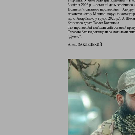
витримав. У мене було три поранення – в но
3 квітня 2026 р. – останній день героїчног
Повне ім’я славного шріланкійця – Хакуру 
поховати його у Млинові поруч із команди
під с. Андріївкою у грудні 2023 р.). А Шех
близького друга Тараса Коханюка.
Так шріланкійці знайшли свій останній прит
Тарасові батьки доглядали за могилами син
“Джело”.
Алекс ЗАКЛЕЦЬКИЙ