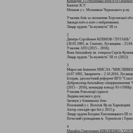
Командир 3-ї стрілецької роти 9-го Окремог
Капітан ЗСУ.
Мешкав у с. Мельниках Черкаського р-ну.
Учасник боїв за звільнення Херсонської обл.
Завжди пліч-о-пліч з побратимами.
Лицар ордена “За мужність” ІІІ ст.
2
Дмитро Сергійович КІЗІМОВ-“ЛУГАНЬ”
(30.05.1985, м. Сватове, Луганщина – 23.04
Учасник АТО (2015 – 2016).
Вояк батальйону ім. генерала Сергія Кульчиц
Лицар ордена “За мужність” III ст. (2022).
3
Мирослав Іванович МИСЛА-“МИСЛИВЕ
(4.07.1992, Закарпаття – 2.10.2016, Луганщи
Історик, ідеологічний референт ВГО “Сокіл
Доброволець батальйону спецпризначення “Сі
(2015 – 2016), командир взводу 93-ї ОМБр 
Учасник Революції гідності.
Людина високого духу.
Загинув у ближньому бою.
Похований у с. Волохів Яр на Харківщині.
Автор спогадів про бої у 2015 р.
Лицар ордена Богдана Хмельницького III ст. 
Почесний громадянин м. Тернополя і Терноп
4
Михайло Григорович НІКОЛЕНКО-“СОУП