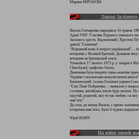
Марина МІРЗАЄВА
Лицар Залізного 
Василь Гончаренко народився 16 травня 1900 
Армії УНР. Учасник Першого зимового пох
Залізного хреста. Відзначений і Хрестом Пе
дивізії “Галичина”.
“Взірцевий вояк й патріот український”, – 
ветеранів у Великій Британії. Доживав віку 
ветерани на британській землі.
Упокоївся 17 лютого 1973 р. у лікарні в Мі
Churchyard, графство Surrey.
Домовина була покрита синьо-жовтим прапо
України з московсько-комуністичної невол
Базилевський, голова Головної управи Союзу
“Спи, Пане Побратиме, – написали у некроло
гостинна, англійська земля буде легкою. Не
пахучій, родючій, яку ти так любив і за яку
пам’ять”.
До села, де помер Василь, є пряме залізнич
історична пам’ятка. Було б чудово відшукат
Юрій ЮЗИЧ
На війні людей зн