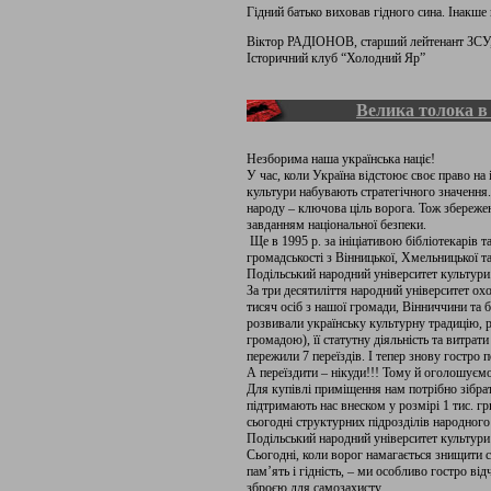
Гідний батько виховав гідного сина. Інакше 
Віктор РАДІОНОВ, старший лейтенант ЗСУ
Історичний клуб “Холодний Яр”
Велика толока в
Незборима наша українська націє!
У час, коли Україна відстоює своє право на
культури набувають стратегічного значення
народу – ключова ціль ворога. Тож збережен
завданням національної безпеки.
Ще в 1995 р. за ініціативою бібліотекарів т
громадськості з Вінницької, Хмельницької т
Подільський народний університет культури.
За три десятиліття народний університет о
тисяч осіб з нашої громади, Вінниччини та б
розвивали українську культурну традицію, р
громадою), її статутну діяльність та витра
пережили 7 переїздів. І тепер знову гостро
А переїздити – нікуди!!! Тому й оголошуєм
Для купівлі приміщення нам потрібно зібрат
підтримають нас внеском у розмірі 1 тис. гр
сьогодні структурних підрозділів народного
Подільський народний університет культури 
Сьогодні, коли ворог намагається знищити 
пам’ять і гідність, – ми особливо гостро від
зброєю для самозахисту.