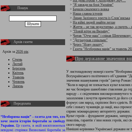
>
На День героїв у Холодному Яру…
>
“Я завжди на боці України”
Пошук
>
Бачили смаленого вовка
>
Наша славна історія
>
Лицар Залізного хреста із Слов’янська
>
На війні людей знайти легше
>
Життя – це так недостатньо, а смерть – 
>
“Повій вітре на Вкраїну”
>
Читав “Отче наш” і співав Шевченкову
>
“Деградував геніально”
Архів газети
>
Через “Нову пошту”
>
Газета "Незборима нація” за травень 202
Архів за
2026 рік
:
Про державне значення вш
Січень
Лютий
Березень
У листопадовому номері газети “Незборима н
Квітень
Всеукраїнського політичного об’єднання “Д
Травень
значення вшанування героїв” (автор Роман К
Червень
“Коли в народі не плекається культ власних 
Липень
же час безмірно шанобливе ставлення до ге
народу – є свідченням високорозвинутого та
захоплення і почуття причетності до його сл
формує сам народ, скріплює його єдність. 
Передплата
себе і повагу чужинців до нації, яка спромо
сприяє міжнародному авторитету держави.
Культ героїв – фундамент держави, запорука
“Незборима нація” – газета для тих, хто
поколінь, гарантія з’яви нових героїв, які 
хоче знати історію боротьби за свободу
свого народу.
України.
Це газета, в якій висвітлюються
Нинішні керівники Української держави не 
невідомі сторінки Визвольної боротьби за