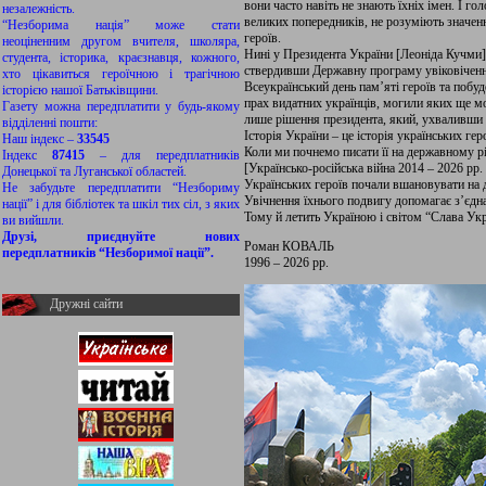
вони часто навіть не знають їхніх імен. І г
незалежність.
великих попередників, не розуміють значе
“Незборима нація” може стати
героїв.
неоціненним другом вчителя, школяра,
Нині у Президента України [Леоніда Кучми]
студента, історика, краєзнавця, кожного,
ствердивши Державну програму увіковічення
хто цікавиться героїчною і трагічною
Всеукраїнський день пам’яті героїв та побу
історією нашої Батьківщини.
прах видатних українців, могили яких ще мо
Газету можна передплатити у будь-якому
лише рішення президента, який, ухваливши 
відділенні пошти:
Історія України – це історія українських гер
Наш індекс –
33545
Коли ми почнемо писати її на державному рі
Індекс
87415
– для передплатників
[Українсько-російська війна 2014 – 2026 рр.
Донецької та Луганської областей.
Українських героїв почали вшановувати на 
Не забудьте передплатити “Незбориму
Увічнення їхнього подвигу допомагає з’єдна
нації” і для бібліотек та шкіл тих сіл, з яких
Тому й летить Україною і світом “Слава Укр
ви вийшли.
Друзі, приєднуйте нових
Роман КОВАЛЬ
передплатників “Незборимої нації”.
1996 – 2026 рр.
Дружні сайти