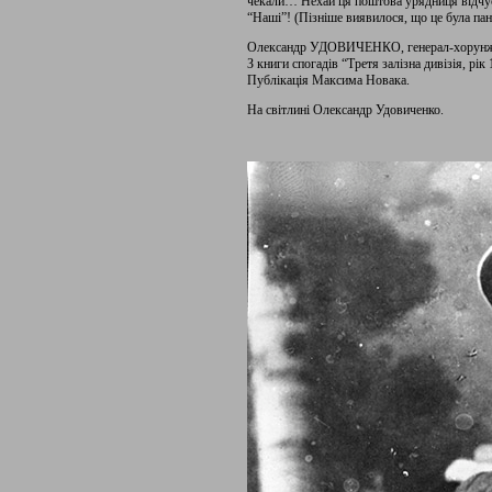
чекали… Нехай ця поштова урядниця відчує 
“Наші”! (Пізніше виявилося, що це була пан
Олександр УДОВИЧЕНКО, генерал-хорун
З книги спогадів “Третя залізна дивізія, рік 
Публікація Максима Новака.
На світлині Олександр Удовиченко.