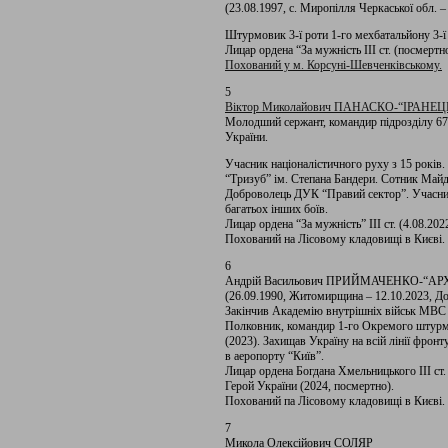
(23.08.1997, с. Миропілля Черкаської обл. –
Штурмовик 3-ї роти 1-го мехбатальйону 3
Лицар ордена “За мужність ІІІ ст. (посмертно
Похований у м. Корсуні-Шевченківському.
5
Віктор Миколайович ПАНАСКО-“ІРАНЕЦЬ” (1
Молодший сержант, командир підрозділу 67
України.
Учасник націоналістичного руху з 15 років
“Тризуб” ім. Степана Бандери. Сотник Майд
Доброволець ДУК “Правий сектор”. Учасник 
багатьох інших боїв.
Лицар ордена “За мужність” III ст. (4.08.202
Похований на Лісовому кладовищі в Києві.
6
Андрій Васильович ПРИЙМАЧЕНКО-“А
(26.09.1990, Житомирщина – 12.10.2023, До
Закінчив Академію внутрішніх військ МВС 
Полковник, командир 1-го Окремого штурмо
(2023). Захищав Україну на всій лінії фронт
в аеропорту “Київ”.
Лицар ордена Богдана Хмельницького ІІІ ст. 
Герой України (2024, посмертно).
Похований па Лісовому кладовищі в Києві.
7
Микола Олексійович СОЛЯР