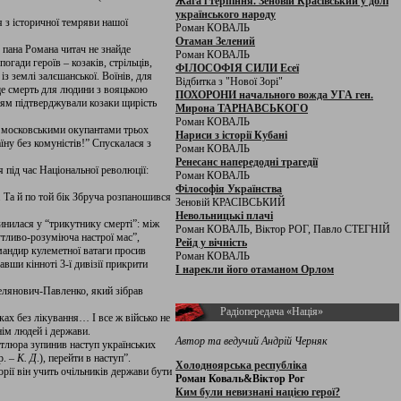
Жага і терпіння. Зеновій Красівський у долі
українського народу
 з історичної темряви нашої
Роман КОВАЛЬ
Отаман Зелений
х пана Романа читач не знайде
Роман КОВАЛЬ
гади героїв – козаків, стрільців,
ФІЛОСОФІЯ СИЛИ Есеї
з землі залєшанської. Воїнів, для
Відбитка з "Нової Зорі"
ще смерть для людини з вояцькою
ПОХОРОНИ начального вожда УГА ген.
ттям підтверджували козаки щирість
Мирона ТАРНАВСЬКОГО
Роман КОВАЛЬ
 з московськими окупантами трьох
Нариси з історії Кубані
їну без комуністів!” Спускалася з
Роман КОВАЛЬ
Ренесанс напередодні трагедії
 під час Національної революції:
Роман КОВАЛЬ
Філософія Українства
. Та й по той бік Збруча розпаношився
Зеновій КРАСІВСЬКИЙ
Невольницькі плачі
инилася у “трикутнику смерті”: між
Роман КОВАЛЬ, Віктор РОГ, Павло СТЕГНІЙ
тливо-розуміюча настрої мас”,
Рейд у вічність
мандир кулеметної ватаги просив
Роман КОВАЛЬ
вши кінноті 3-ї дивізії прикрити
І нарекли його отаманом Орлом
елянович-Павленко, який зібрав
Радіопередача «Нація»
аках без лікування… І все ж військо не
ім людей і держави.
Автор та ведучий Андрій Черняк
етлюра зупинив наступ українських
р. –
К. Д
.), перейти в наступ”.
Холодноярська республіка
рії він учить очільників держави бути
Роман Коваль&Віктор Рог
Ким були невизнані нацією герої?