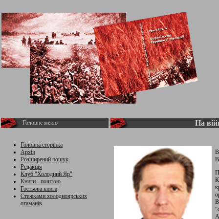
На вій
Головне меню
Головна сторінка
Архів
В
Розширений пошук
В
Редакція
П
Клуб "Холодний Яр"
К
Книги - поштою
к
Гостьова книга
о
Стежками холодноярських
В
отаманів
“
А