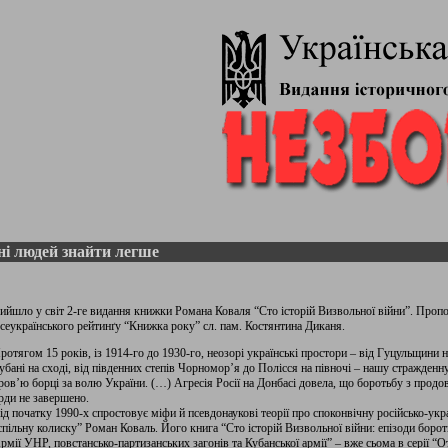
ні людей знайти легше
ийшло у світ 2-ге видання книжки Романа Коваля “Сто історій Визвольної війни”. Проп
сеукраїнського рейтинґу “Книжка року” сл. пам. Костянтина Диканя.
ротягом 15 років, із 1914-го до 1930-го, неозорі українські простори – від Гуцульщини 
убані на сході, від південних степів Чорномор’я до Полісся на півночі – нашу стражде
ров’ю борці за волю України. (…) Агресія Росії на Донбасі довела, що боротьбу з прод
рди не завершено.
ід початку 1990-х спростовує міфи й псевдонаукові теорії про споконвічну російсько-укр
спільну колиску” Роман Коваль. Його книга “Сто історій Визвольної війни: епізоди боро
рмії УНР, повстансько-партизанських загонів та Кубанської армії” – вже сьома в серії “