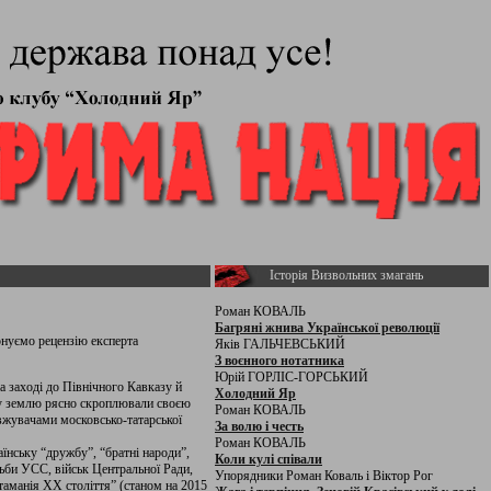
Історія Визвольних змагань
Роман КОВАЛЬ
Багряні жнива Української революції
онуємо рецензію експерта
Яків ГАЛЬЧЕВСЬКИЙ
З воєнного нотатника
Юрій ГОРЛІС-ГОРСЬКИЙ
на заході до Північного Кавказу й
Холодний Яр
нну землю рясно скроплювали своєю
Роман КОВАЛЬ
овжувачами московсько-татарської
За волю і честь
Роман КОВАЛЬ
аїнську “дружбу”, “братні народи”,
Коли кулі співали
тьби УСС, військ Центральної Ради,
Упорядники Роман Коваль і Віктор Рог
Отаманія ХХ століття” (станом на 2015