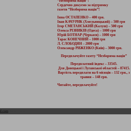
“Незборима нація”!
Сердечно дякуємо за підтримку
газети “Незборима нація”!
Інна ОСТАПЕНКО – 400 грн.
Іван КАЧУРИК (Хмельницький) – 500 грн
Ігор СМЕТАНСЬКИЙ (Калуш) – 500 грн
Олекса РІЗНИКІВ (Одеса) – 1000 грн
Юрій БОТНАР (Черкаси) – 1000 грн
Тарас КОНЕЧНИЙ – 1000 грн
Л. СЛОБОДЯН – 2000 грн
Олександр РИЖЕНКО (Київ) – 3000 грн.
Передплачуйте газету “Незборима нація”
Передплатний індекс – 33545.
Для Донецької і Луганської областей – 87415.
Вартість передплати на 6 місяців – 132 грн., з
травня – 148 грн.
Читайте, передплачуйте!
l.com
Адмін розділ