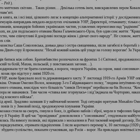
. –
Ред
.).
то миттєвих світлин... Таких різних… Декілька сотень імен, вияскравлених пером Коваля
епам’яті.
я книга, як і всі інші, цілковито лягає в концепцію альтернативної історії: у дослідження
емуарів-виправдань невдало-недолугих очільників УНР, Директорії, гетьманату; тільки спо
таманів, командирів бойових українських частин, уславлених перемогами над “радімимі” і
ких, як для подільського отамана Якова Гальчевського-Орла, був один сенс життя: “Кра
естю, чим співчутливі й докірливі погляди жінок і дівчат свого народу”. Не словом, жи
их слів.
назистка Саша Соколовська, донька дяка і сестра священника, після загибелі в боротьбі
 на Дівич-гору й промовила: “Нехай кожний камінь цей упаде на голову ворогам! За Укра
ців битися між собою. Братовбивство розпочалося на фронтах 1-ї Світової, продовжилося
сній та білій, Махна, польській, у повстанських загонах…).
одарювали тут не брати-галичани, а вороги, «вороги України, на сором, наші союзники»
козак про відступ у липні 1920-го.
 УНР, яким бракувало волі та державницького хисту. У листопаді 1919-го Армія УНР оп
кіна. Отаман Омелян Волох, командир 3-го Гайдамацького полку, “людина інтуїтивно-чу
ного отамана, внаслідок чого більшість “синків Петлюри” перейшли на бік Волоха. “Ко
ра не наважився. Тим часом «ставка вже згорнулась» і від’їжджала на Чорторию, наказа
ід власного війська”.
ід армії. Зрадливо залишив її у найтяжчий момент. Тоді ситуацію врятував Михайло Ом
й повів їх у Зимовий похід, продовжуючи існування України.
і козаки стояли на смерть, гинули в боях, із дрібкою набоїв і зброї, мерли в тифозних бар
могу й Україну. В цей час “провідники” домовлялися з “союзниками”, гендлювали майбутн
іялась. На вимогу поляків, які підписали з москалями в Ризі таємний мирний договір, П
орядкуватися, отримати підкріплення. І після короткого перемир’я, 10 листопада (1920 
будити суспільство, показати сучасникам, що Росія – ворог. На прикладах новітньої істо