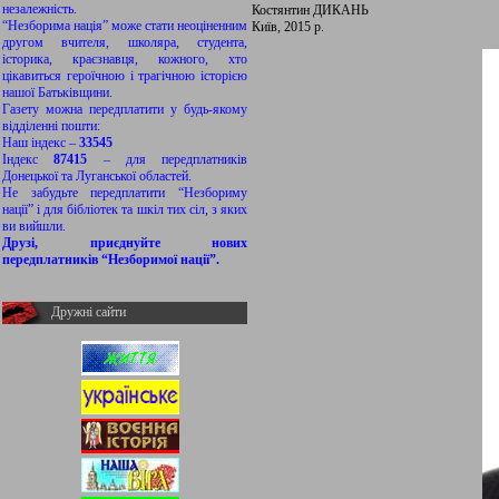
незалежність.
Костянтин ДИКАНЬ
“Незборима нація” може стати неоціненним
Київ, 2015 р.
другом вчителя, школяра, студента,
історика, краєзнавця, кожного, хто
цікавиться героїчною і трагічною історією
нашої Батьківщини.
Газету можна передплатити у будь-якому
відділенні пошти:
Наш індекс –
33545
Індекс
87415
– для передплатників
Донецької та Луганської областей.
Не забудьте передплатити “Незбориму
нації” і для бібліотек та шкіл тих сіл, з яких
ви вийшли.
Друзі, приєднуйте нових
передплатників “Незборимої нації”.
Дружні сайти