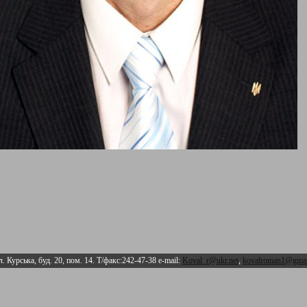
л. Курська, буд. 20, пом. 14. Т/факс:242-47-38 e-mail:
Koval_r@ukr.net
,
kovalroman1@gmai