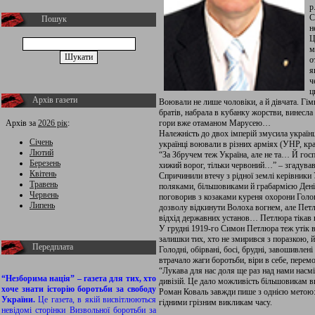
р
С
Пошук
н
Ц
м
о
я
ч
ц
Архів газети
Воювали не лише чоловіки, а й дівчата. Гім
братів, набрала в кубанку жорстви, винесла
Архів за
2026 рік
:
гори вже отаманом Марусею…
Належність до двох імперій змусила україн
Січень
українці воювали в різних арміях (УНР, кра
Лютий
“За Збручем теж Україна, але не та… Й госп
Березень
хижий ворог, тільки червоний…” – згадував 
Квітень
Спричинили втечу з рідної землі керівники
Травень
поляками, більшовиками й грабармією Дені
Червень
поговорив з козаками куреня охорони Голов
Липень
дозволу відкинути Волоха вогнем, але Петлю
відхід державних установ… Петлюра тікав в
У грудні 1919-го Симон Петлюра теж утік в
залишки тих, хто не змирився з поразкою, 
Передплата
Голодні, обірвані, босі, брудні, завошивлен
втрачало жаги боротьби, віри в себе, пере
“Лукава для нас доля ще раз над нами насм
“Незборима нація” – газета для тих, хто
дивізій. Це дало можливість більшовикам вп
хоче знати історію боротьби за свободу
Роман Коваль завжди пише з однією метою: з
України.
Це газета, в якій висвітлюються
гідними грізним викликам часу.
невідомі сторінки Визвольної боротьби за