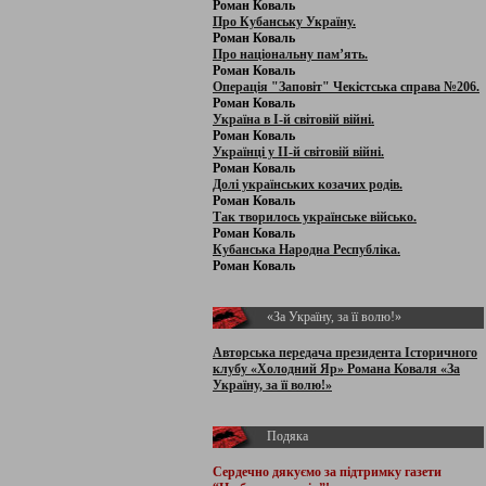
Роман Коваль
Про Кубанську Україну.
Роман Коваль
Про національну пам’ять.
Роман Коваль
Операція "Заповіт" Чекістська справа №206.
Роман Коваль
Україна в І-й світовій війні.
Роман Коваль
Українці у ІІ-й світовій війні.
Роман Коваль
Долі українських козачих родів.
Роман Коваль
Так творилось українське військо.
Роман Коваль
Кубанська Народна Республіка.
Роман Коваль
«За Україну, за її волю!»
Авторська передача президента Історичного
клубу «Холодний Яр» Романа Коваля «За
Україну, за її волю!»
Подяка
Сердечно дякуємо за підтримку
газети