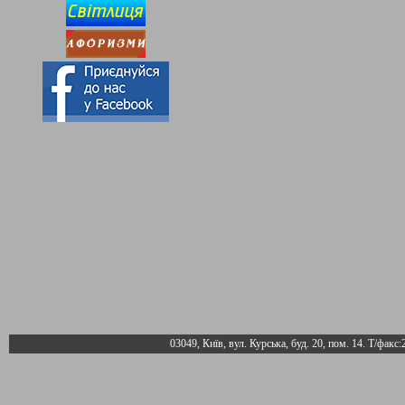
03049, Київ, вул. Курська, буд. 20, пом. 14. Т/факс: