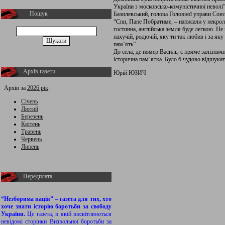
України з московсько-комуністичної невол
Пошук
Базилевський, голова Головної управи Союзу
“Спи, Пане Побратиме, – написали у некрол
гостинна, англійська земля буде легкою. Не
пахучій, родючій, яку ти так любив і за як
пам’ять”.
До села, де помер Василь, є пряме залізнич
історична пам’ятка. Було б чудово відшукат
Архів газети
Юрій ЮЗИЧ
Архів за
2026 рік
:
Січень
Лютий
Березень
Квітень
Травень
Червень
Липень
Передплата
“Незборима нація” – газета для тих, хто
хоче знати історію боротьби за свободу
України.
Це газета, в якій висвітлюються
невідомі сторінки Визвольної боротьби за