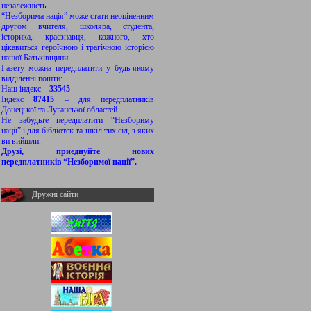
незалежність.
“Незборима нація” може стати неоціненним
другом вчителя, школяра, студента,
історика, краєзнавця, кожного, хто
цікавиться героїчною і трагічною історією
нашої Батьківщини.
Газету можна передплатити у будь-якому
відділенні пошти:
Наш індекс –
33545
Індекс
87415
– для передплатників
Донецької та Луганської областей.
Не забудьте передплатити “Незбориму
нації” і для бібліотек та шкіл тих сіл, з яких
ви вийшли.
Друзі, приєднуйте нових
передплатників “Незборимої нації”.
Дружні сайти