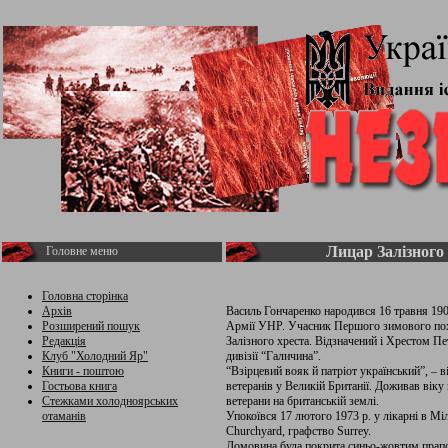
Лицар Залізного 
Головне меню
Головна сторінка
Архів
Василь Гончаренко народився 16 травня 1900 
Розширений пошук
Армії УНР. Учасник Першого зимового по
Редакція
Залізного хреста. Відзначений і Хрестом Пе
Клуб "Холодний Яр"
дивізії “Галичина”.
Книги - поштою
“Взірцевий вояк й патріот український”, –
Гостьова книга
ветеранів у Великій Британії. Доживав віку 
Стежками холодноярських
ветерани на британській землі.
отаманів
Упокоївся 17 лютого 1973 р. у лікарні в М
Churchyard, графство Surrey.
Домовина була покрита синьо-жовтим прапо