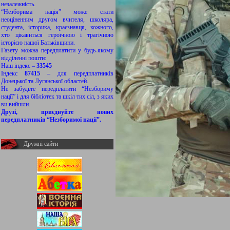
незалежність.
“Незборима нація” може стати
неоціненним другом вчителя, школяра,
студента, історика, краєзнавця, кожного,
хто цікавиться героїчною і трагічною
історією нашої Батьківщини.
Газету можна передплатити у будь-якому
відділенні пошти:
Наш індекс –
33545
Індекс
87415
– для передплатників
Донецької та Луганської областей.
Не забудьте передплатити “Незбориму
нації” і для бібліотек та шкіл тих сіл, з яких
ви вийшли.
Друзі, приєднуйте нових
передплатників “Незборимої нації”.
Дружні сайти