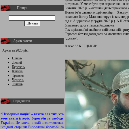
витримав. У мене було три поранення – в но
Пошук
3 квітня 2026 р. – останній день героїчног
Повне ім’я славного шріланкійця – Хакуру 
поховати його у Млинові поруч із команди
під с. Андріївкою у грудні 2023 р.). А Шех
близького друга Тараса Коханюка.
Так шріланкійці знайшли свій останній прит
Тарасові батьки доглядали за могилами син
“Джело”.
Архів газети
Алекс ЗАКЛЕЦЬКИЙ
Архів за
2026 рік
:
Січень
Лютий
Березень
Квітень
Травень
Червень
Липень
Передплата
“Незборима нація” – газета для тих, хто
хоче знати історію боротьби за свободу
України.
Це газета, в якій висвітлюються
невідомі сторінки Визвольної боротьби за