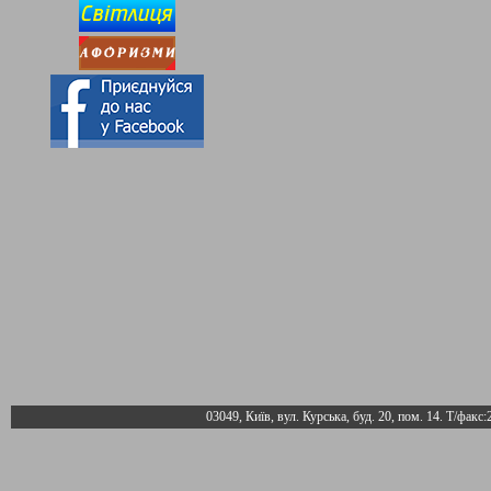
03049, Київ, вул. Курська, буд. 20, пом. 14. Т/факс: