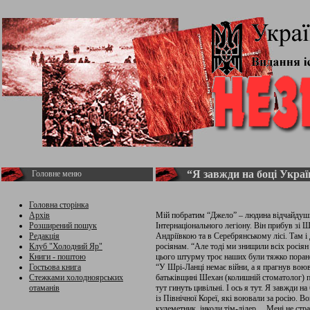
“Я завжди на боці Украї
Головне меню
Головна сторінка
Архів
Мій побратим “Джело” – людина відчайдушно
Розширений пошук
Інтернаціонального легіону. Він прибув зі Ш
Редакція
Андріївкою та в Серебрянському лісі. Там і 
Клуб "Холодний Яр"
росіянам. “Але тоді ми знищили всіх росіян 
Книги - поштою
цього штурму троє наших були тяжко поране
Гостьова книга
“У Шрі-Ланці немає війни, а я прагнув вою
Стежками холодноярських
батьківщині Шехан (колишній стоматолог) п
отаманів
тут гинуть цивільні. І ось я тут. Я завжди н
із Північної Кореї, які воювали за росію. В
кулеметник, інколи тім-лідер… Мені не страш