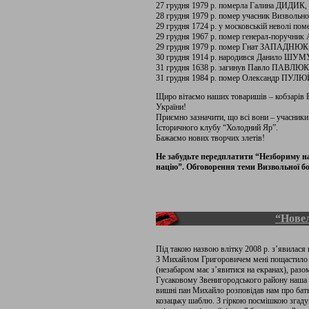
27 грудня 1979 р. померла Галина ДИДИК, л
28 грудня 1979 р. помер учасник Визвольн
29 грудня 1724 р. у московській неволі п
29 грудня 1967 р. помер генерал-поручни
29 грудня 1979 р. помер Гнат ЗАПАДНЮК, у
30 грудня 1914 р. народився Данило ШУМУК
31 грудня 1638 р. загинув Павло ПАВЛЮК (
31 грудня 1984 р. помер Олександр ПУЛЮЙ,
Щиро вітаємо наших товаришів – кобзарів В
України!
Приємно зазначити, що всі вони – учасники
Історичного клубу “Холодний Яр”.
Бажаємо нових творчих злетів!
Не забудьте передплатити “Незбориму нац
націю”. Обговорення теми Визвольної бо
“Нове
Під такою назвою влітку 2008 р. з’явилася 
З Михайлом Григоровичем мені пощастило п
(незабаром має з’явитися на екранах), раз
Гусаковому Звенигородського району наша е
вишні пан Михайло розповідав нам про батьк
козацьку шаблю. З гіркою посмішкою згадува