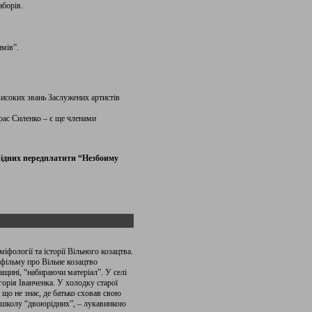
аборів.
мів”.
високих звань Заслужених артистів
рас Силенко – є ще членами
рідних передплатити “
Незбоиму
фології та історії Вільного козацтва.
фільму про Вільне козацтво
щині, “набираючи матеріал”. У селі
орія Іванченка. У холодку старої
 що не знає, де батько сховав свою
ов школу “двоюрідних”, – лукавинкою