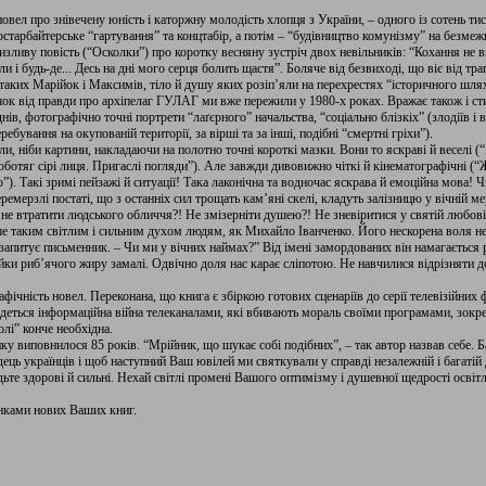
новел про знівечену юність і каторжну молодість хлопця з України, – одного із сотень т
остарбайтерське “гартування” та концтабір, а потім – “будівництво комунізму” на безмежн
ливу повість (“Осколки”) про коротку весняну зустріч двох невільників: “Кохання не в
 і будь-де... Десь на дні мого серця болить щастя”. Боляче від безвиході, що віє від траг
 таких Марійок і Максимів, тіло й душу яких розіп’яли на перехрестях “історичного шля
ок від правди про архіпелаг ГУЛАГ ми вже пережили у 1980-х роках. Вражає також і ст
ів, фотографічно точні портрети “лаґєрного” начальства, “соціально блізкіх” (злодіїв і в
ебування на окупованій території, за вірші та за інші, подібні “смертні гріхи”).
, ніби картини, накладаючи на полотно точні короткі мазки. Вони то яскраві й веселі (
роботяг сірі лиця. Пригаслі погляди”). Але завжди дивовижно чіткі й кінематографічні (
). Такі зримі пейзажі й ситуації! Така лаконічна та водночас яскрава й емоційна мова! Ч
еремерзлі постаті, що з останніх сил трощать кам’яні скелі, кладуть залізницю у вічній ме
 втратити людського обличчя?! Не змізерніти душею?! Не зневіритися у святій любові 
ше таким світлим і сильним духом людям, як Михайло Іванченко. Його нескорена воля н
запитує письменник. – Чи ми у вічних наймах?” Від імені замордованих він намагається р
йки риб’ячого жиру замалі. Одвічно доля нас карає сліпотою. Не навчилися відрізняти доб
ічність новел. Переконана, що книга є збіркою готових сценаріїв до серії телевізійних 
едеться інформаційна війна телеканалами, які вбивають мораль своїми програмами, зокр
лі” конче необхідна.
у виповнилося 85 років. “Мрійник, що шукає собі подібних”, – так автор назвав себе.
ець українців і щоб наступний Ваш ювілей ми святкували у справді незалежній і багатій
будьте здорові й сильні. Нехай світлі промені Вашого оптимізму і душевної щедрості осв
нками нових Ваших книг.