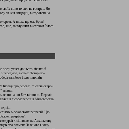
ося родинам борців за Українську
 своїх воно тепле і не гостре... До
оду та їхні нащадки, вигодовані на
актером. А як же ще має бути!
цтво, яке, за влучним висловом Уласа
в звернутися до нього лісничий
 передмов, а саме: “Історико-
оберігали його і для яких він
“Оповіді про дерева”, “Зелені скарби
 та інші.
 масиви нашої Батьківщини. Перелік
равління лісорозведення Міністерства
серці...
Великих московських репресій. Цю
“Важке прозріння”.
екскурсії лісівникам на Аскольдову
відав про отамана Зеленого і нашу