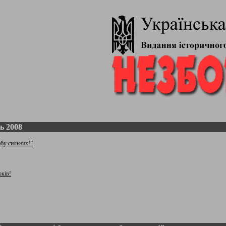
ь 2008
обу сильних!”
ків!