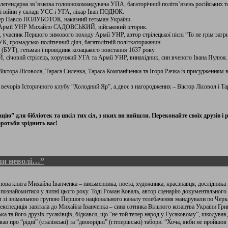
егендарна зв’язкова головнокомандувача УПА, багаторічний політв’язень російських т
ої війни у складі УСС і УГА, лікар Іван ПОДЮК.
омер Павло ПОЛУБОТОК, наказний гетьман України.
к Армії УНР Михайло САДОВСЬКИЙ, військовий історик.
часник Першого зимового походу Армії УНР, автор стрілецької пісні “То не грім загри
, громадсько-політичний діяч, багатолітній політкаторжанин.
БУТ), гетьман і провідник козацького повстання 1637 року.
 січовий стрілець, хорунжий УГА та Армії УНР, винахідник, син вченого Івана Пулюя.
іктора Лісовола, Тараса Силенка, Тараса Компаніченка та Ігоря Рачка із присудженням 
 вечорів Історичного клубу “Холодний Яр”, а.двоє з нагороджених – Віктор Лісовол і Та
ію” для бібліотек та шкіл тих сіл, з яких ви вийшли. Переконайте своїх друзів і 
ротьби зріднить вас!
ли неволі…”
нова книга Михайла Іванченка – письменника, поета, художника, краєзнавця, дослідника мі
ознайомитися у липні цього року. Тоді Роман Коваль, автор сценарію документального 
ом зі знімальною групою Першого національного каналу телебачення мандрували по Черка
кспедиція завітала до Михайла Іванченка – сина сотника Вільного козацтва України Григ
а та його друзів-гусаківців, бідкався, що “не той тепер народ у Гусаковому”, шкодував,
в про “рідні” (сталінські) та “двоюрідні” (гітлерівські) табори. “Хоча, якби не пройш