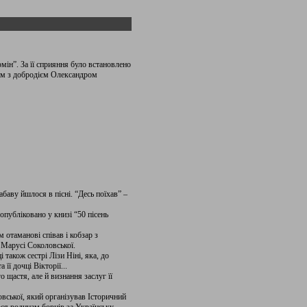
мін”. За її сприяння було встановлено
зом з добродієм Олександром
абаву йшлося в пісні. “Десь поїхав” –
опубліковано у книзі “50 пісень
 отаманові співав і кобзар з
 Марусі Соколовської.
також сестрі Лізи Ніні, яка, до
її дочці Вікторії...
 щастя, але й визнання заслуг її
вської, який організував Історичний