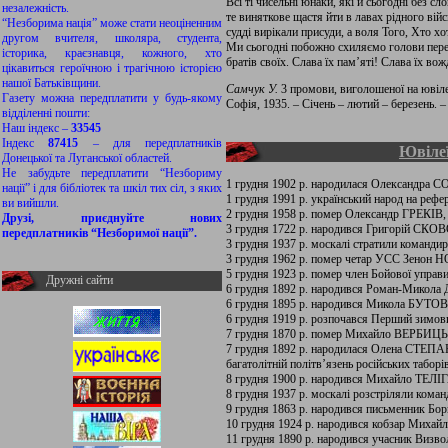
Всі ті чисельні юнаки, які й сьогодні без с
незалежність.
те виняткове щастя йти в лавах рідного війс
“Незборима нація” може стати неоціненним
судді вирікали присуди, а воля Того, Хто х
другом вчителя, школяра, студента,
Ми сьогодні побожно схиляємо голови перед
історика, краєзнавця, кожного, хто
братів своїх. Слава їх пам’яті! Слава їх во
цікавиться героїчною і трагічною історією
нашої Батьківщини.
Самчук У.
3 промови, виголошеної на ювіле
Газету можна передплатити у будь-якому
Софія, 1935. – Січень – лютий – березень. – Ч
відділенні пошти:
Наш індекс –
33545
Індекс
87415
– для передплатників
Ювілеї
Донецької та Луганської областей.
Не забудьте передплатити “Незбориму
1 грудня 1902 р. народилася Олександра
нації” і для бібліотек та шкіл тих сіл, з яких
1 грудня 1991 р. український народ на рефе
ви вийшли.
2 грудня 1958 р. помер Олександр ГРЕКІВ
Друзі, приєднуйте нових
3 грудня 1722 р. народився Григорій СК
передплатників “Незборимої нації”.
3 грудня 1937 р. москалі стратили команди
3 грудня 1962 р. помер четар УСС Зено
5 грудня 1923 р. помер член Бойової упра
Дружні сайти
6 грудня 1892 р. народився Роман-Микола 
6 грудня 1895 р. народився Микола БУТОВИЧ,
6 грудня 1919 р. розпочався Перший зимов
7 грудня 1870 р. помер Михайло ВЕРБИЦЬК
7 грудня 1892 р. народилася Олена СТЕПАНІ
багатолітній політв’язень російських таборів
8 грудня 1900 р. народився Михайло ТЕЛІГ
8 грудня 1937 р. москалі розстріляли к
9 грудня 1863 р. народився письменник Б
10 грудня 1924 р. народився кобзар Ми
11 грудня 1890 р. народився учасник Виз