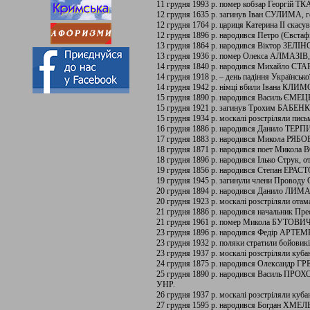
11 грудня 1993 р. помер кобзар Георгій 
12 грудня 1635 р. загинув Іван СУЛИМА, ге
12 грудня 1764 р. цариця Катерина II скасу
12 грудня 1896 р. народився Петро (Євста
13 грудня 1864 р. народився Віктор ЗЕЛІН
13 грудня 1936 р. помер Олекса АЛМАЗІВ, 
14 грудня 1840 р. народився Михайло СТАР
14 грудня 1918 р. – день падіння Українськ
14 грудня 1942 р. німці вбили Івана КЛ
15 грудня 1890 р. народився Василь ЄМЕЦЬ
15 грудня 1921 р. загинув Трохим БАБЕНКО
15 грудня 1934 р. москалі розстріляли пи
16 грудня 1886 р. народився Данило ТЕР
17 грудня 1883 р. народився Микола РЯБОВ
18 грудня 1871 р. народився поет Микол
18 грудня 1896 р. народився Ілько Струк, 
19 грудня 1856 р. народився Степан ЕРАСТО
19 грудня 1945 р. загинули члени Про
20 грудня 1894 р. народився Данило ЛИМАР
20 грудня 1923 р. москалі розстріляли
21 грудня 1886 р. народився начальник Пр
21 грудня 1961 р. помер Микола БУТОВИЧ, 
23 грудня 1896 р. народився Федір АРТЕМЕ
23 грудня 1932 р. поляки стратили бой
23 грудня 1937 р. москалі розстріляли куб
24 грудня 1875 р. народився Олександр ГР
25 грудня 1890 р. народився Василь ПРОХОД
УНР.
26 грудня 1937 р. москалі розстріляли ку
27 грудня 1595 р. народився Богдан ХМ