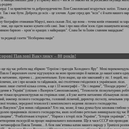
із найщасливіших днів у її гіркому житті – ми ж то знаємо як за російської окупації жил
д-родину.
рді. І за привітністю та добросердечністю Лізи Соколовської вгадується залізо. Тільки до
 Так і має бути. Доброта до всіх – це злочин. Адже серед цих “всіх” є й кати нашого нар
ів...
у біографію отаманши Марусі, якось сказав Лізі, що вона – точна копія отаманші за хар
а, знає, що щастя маємо кувати собі самі. Знає і про наш обов’язок гідно вшанувати коза
ривкою барвою – кров’ю кращих з найкращих”. Слава Їм та Їхнім славним нащадкам!
та редакції газети “Незборима нація”
орові Павлові Вакулюку – 80 років!
е під час роботи над збіркою “Героїзм і трагедія Холодного Яру”. Мені порекомендува
Павло Гаврилович охоче відгукнувся на мою пропозицію й написав до нашої книги одну з
атхненно, лірично і... документально. Було видно, що він закоханий у ліс. І людей, які 
сничих, але і про козаків та гайдамаків, які століттями гніздилися в українських лісах.
их лише статтей кілька сотень, а ще і 33 монографії – “Ліс і людина”, “Посади дерево”, 
дення в Україні” (спільно з Валерієм Самоплавським), “Технологія лісокультурних робіт”
 тільки продемонстрував на сторінках книг, а й уже життя натхненно збільшував лісові
ичий, інженер лісового господарства, головний лісничий, директор лісгоспу, начальник уп
ової техніки, передової технології і комплексного ведення лісового господарства.
 Вакулюк? Для нових гайдамаків? Хто зна, може, й така думка була захована глибоко у 
долею працівників лісового господарства, яких особливо ретельно винищували під час 
щина”, “Реабілітовані історією”, “Нариси з історії лісів України”, “Історія українців”, 
етворення екскурсій на процес національного виховання. Ще в часи СССР він проводив 
, метаморфози Павла Тичини... А біля пам’ятника катам нашого народу у Трипіллі розпо