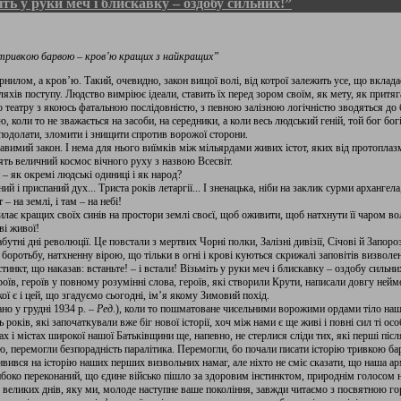
іть у руки меч і блискавку – оздобу сильних!”
“тривкою барвою – кров’ю кращих з найкращих”
нилом, а кров’ю. Такий, очевидно, закон вищої волі, від котрої залежить усе, що вклада
хів поступу. Людство вимріює ідеали, ставить їх перед зором своїм, як мету, як притяг
ого театру з якоюсь фаталь­ною послідовністю, з певною залізною логічністю зводяться до
 коли то не зважається на засоби, на середники, а коли весь людський геній, той бог бог
подолати, зломити і знищити спротив ворожої сторони.
равимий закон. І нема для нього виїмків між мільярдами жи­вих істот, яких від протопла
ять величний космос вічного руху з назвою Всесвіт.
– як окремі людські одиниці і як народ?
ий і приспаний дух... Триста років летаргії... І зненацька, ніби на заклик сурми архангел
– на землі, і там – на небі!
илає кращих своїх синів на простори землі своєї, щоб оживити, щоб натхнути її чаром волі
ві живої!
бутні дні революції. Це повстали з мертвих Чорні полки, Залізні дивізії, Січові й Запороз
боротьбу, натхненну вірою, що тільки в огні і крові куються скри­жалі заповітів визволе
инкт, що наказав: встаньте! – і встали! Візьміть у руки меч і блискавку – оздобу сильни
роїв, героїв у пов­ному розумінні слова, героїв, які створили Крути, написали довгу ней
ї є і цей, що згадуємо сьогодні, ім’я якому Зимовий похід.
но у грудні 1934 р. –
Ред
.), коли то пошматоване чисельними ворожими ордами тіло нашо
ь років, які започаткували вже біг нової історії, хоч між нами є ще живі і повні сил ті о
х і містах широкої нашої Батьківщини ще, напевно, не стерлися сліди тих, які перші післ
ію, пере­могли безпорадність паралітика. Перемогли, бо почали писати історію тривкою 
ивився на історію наших перших визвольних намаг, але ніхто не сміє сказати, що наша арм
либоко переконаний, що єдине військо пішло за здоровим інстинктом, природнім голосом 
ку ве­ликих днів, яку ми, молоде наступне ваше поко­ління, завжди читаємо з посвятною го