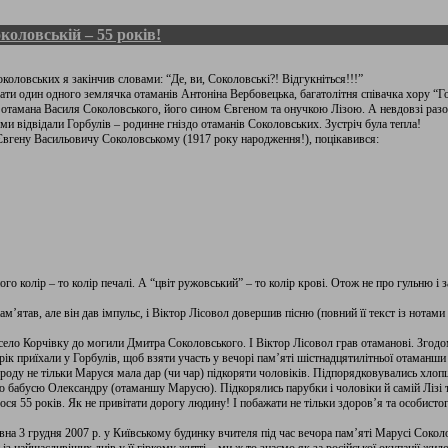
околовській – 55 років!
оловських я закінчив словами: “Де, ви, Соколовські?! Відгукніться!!!”
ти один одного землячка отаманів Антоніна Вербовецька, багатолітня співачка хору “Го
ю отамана Василя Соколовського, його сином Євгеном та онучкою Лізою. А невдовзі ра
и відвідали Горбулів – родинне гніздо отаманів Соколовських. Зустріч була тепла!
 Євгену Васильовичу Соколовському (1917 року народження!), поцікавився:
о колір – то колір печалі. А “цвіт ружовський” – то колір крові. Отож не про гульню і з
м’ятав, але він дав імпульс, і Віктор Лісовол довершив пісню (повний її текст із нотами 
 село Корчівку до могили Дмитра Соколовського. І Віктор Лісовол грав отаманові. Згодом
ік приїхали у Горбулів, щоб взяти участь у вечорі пам’яті шістнадцятилітньої отаманши
роду не тільки Маруся мала дар (чи чар) підкоряти чоловіків. Підпорядковувались хлопці 
ю бабусю Олександру (отаманшу Марусю). Підкорялись парубки і чоловіки й самій Лізі та 
ся 55 років. Як не привітати дорогу людину! І побажати не тільки здоров’я та особистого
на 3 грудня 2007 р. у Київському будинку вчителя під час вечора пам’яті Марусі Соколо