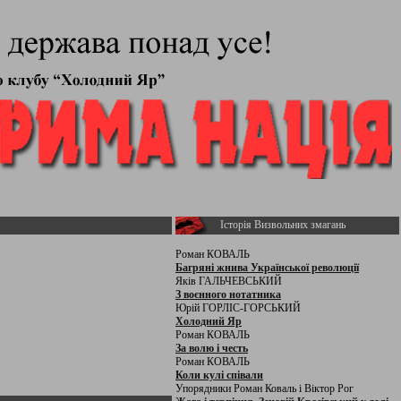
Історія Визвольних змагань
Роман КОВАЛЬ
Багряні жнива Української революції
Яків ГАЛЬЧЕВСЬКИЙ
З воєнного нотатника
Юрій ГОРЛІС-ГОРСЬКИЙ
Холодний Яр
Роман КОВАЛЬ
За волю і честь
Роман КОВАЛЬ
Коли кулі співали
Упорядники Роман Коваль і Віктор Рог