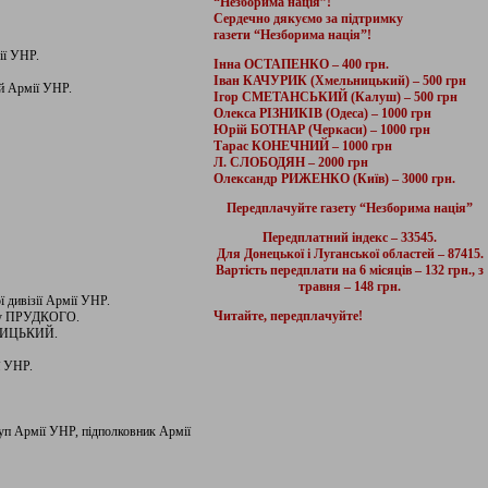
“Незборима нація”!
Сердечно дякуємо за підтримку
газети “Незборима нація”!
ії УНР.
Інна ОСТАПЕНКО – 400 грн.
Іван КАЧУРИК (Хмельницький) – 500 грн
й Армії УНР.
Ігор СМЕТАНСЬКИЙ (Калуш) – 500 грн
Олекса РІЗНИКІВ (Одеса) – 1000 грн
Юрій БОТНАР (Черкаси) – 1000 грн
Тарас КОНЕЧНИЙ – 1000 грн
Л. СЛОБОДЯН – 2000 грн
Олександр РИЖЕНКО (Київ) – 3000 грн.
Передплачуйте газету “Незборима нація”
Передплатний індекс – 33545.
Для Донецької і Луганської областей – 87415.
Вартість передплати на 6 місяців – 132 грн., з
травня – 148 грн.
 дивізії Армії УНР.
Читайте, передплачуйте!
ему ПРУДКОГО.
ЛЕВИЦЬКИЙ.
ї УНР.
руп Армії УНР, підполковник Армії