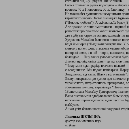
світилися очі, – у “рідних” би не вижив”.
І ось я тримаю в руках подарунок – збірку 
воєнних 40-х і повоєнних 50-х. Спочатку – 
Не можна без душевного щему читати прониз
гарматного набою. Застає зненацька будь-коли
(“Поклик любови”). А скільки ж їх було (!)
Але вражає не лише зміст книги – перший ш
репортаж про “Дантове коло” зеківських будн
хто відбував строк за жменю колосків, за пер
Художник Михайло Іванченко виписав новели
бліді й мінорні (“Над нами полярна ніч. У 
синьому попелі хмар згасають жарини обрію”
полярної зими, а в ній – чорні, виснажені, п
баландою… Як у таких умовах можна було не
Думаю, що відповідь одна – це під силу ли
“Чому ми з діда-прадіда плачемо піснею? – 
сьогоднішніх: “Ми подосі напівзрячі. Порці
Знедолених від катів. Шляху від манівців”.
Знову повертаюся до думки про кінематограф
українського, патріотичного, правдивого, в
збоченими ток-шоу, екранізація “Новел нево
18 листопада Михайлу Григоровичу Іванченк
Ваша висока мрія здобувала все більше серд
натхнення і працездатність, а для цього – 
майбутнє.
А нам усім бажаю щасливої подорожі сторі
Людмила ШУЛЬГІНА
,
доктор економічних наук
м. Київ