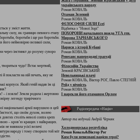
Жага і терпіння. Зеновій Красівський у долі
українського народу
Роман КОВАЛЬ
Отаман Зелений
Роман КОВАЛЬ
ФІЛОСОФІЯ СИЛИ Есеї
ється у зміст життя.
Відбитка з "Нової Зорі"
альну силу, як границю певного етапу
ПОХОРОНИ начального вожда УГА ген.
 боротьби, боротьби і ще раз боротьби.
Мирона ТАРНАВСЬКОГО
ів його неймовірно великої сили,
Роман КОВАЛЬ
Нариси з історії Кубані
зми через інстинкт до розуму суворо
Роман КОВАЛЬ
Ренесанс напередодні трагедії
Роман КОВАЛЬ
а, твориться чудо! Встає мертвий,
Філософія Українства
Зеновій КРАСІВСЬКИЙ
 й по­класти на ній печать, яку не
Невольницькі плачі
Роман КОВАЛЬ, Віктор РОГ, Павло СТЕГНІЙ
ькі корпуси. Який геній надав їм ці
Рейд у вічність
ння?
Роман КОВАЛЬ
х! – і взяли! Земля родила і жертовно
І нарекли його отаманом Орлом
мовірну легенду трирічного
ї національної армії вирушило в цей
Радіопередача «Нація»
собистості, що своїм духом, волею
я довгих століть неволі contra spem
Автор та ведучий Андрій Черняк
барвою – кров’ю кращих з найкращих.
ія не виявила усієї величі
Холодноярська республіка
натури народу і тому створило той міт
Роман Коваль&Віктор Рог
рдістю.
Ким були невизнані нацією герої?