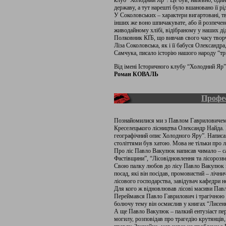
клуб “Холодний Яр”! Це був, напевно, один 
державу, а тут нарешті було вшановано її рі
У Соколовських – характери вигартовані, тве
інших же воно шпичакувате, або й розпечене.
живодайному хлібі, відібраному у наших дід
Полковник КҐБ, що вивчав свого часу творч
Ліза Соколовська, як і її бабуся Олександр
Самчука, писало історію нашого народу “т
Від імені Історичного клубу “Холодний Яр” 
Роман КОВАЛЬ
Профес
Познайомилися ми з Павлом Гавриловичем щ
Креселецького лісництва Олександр Найда. 
географічний опис Холодного Яру”. Написав н
століттями був хатою. Мова не тільки про лі
Про ліс Павло Вакулюк написав чимало – сам
Фастівщини”, “Лісовідновлення та лісорозве
Свою палку любов до лісу Павло Вакулюк не
посад, які він посідав, промовистий – лічн
лісового господарства, завідувач кафедри н
Для кого ж відновлював лісові масиви Павло
Переймався Павло Гаврилович і трагічною 
болючу тему він осмислив у книгах “Лисенків
А ще Павло Вакулюк – палкий ентузіаст пер
могилу, розповідав про трагедію крутянців