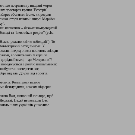
исяч, що потрапили у нищівні жорна
их просторах країни “Есесерії”.
ибирає обставин. Воно, як розрив
ічної історії наївної і щирої Марійки
ху”.
иль написання – безжально-правдивий
бивць) та “ізмєнніков родіни” (усіх,
“Ніжно-рожево квітне небокрай”). То
“Жовтогарячий захід вмирає. У
итаєш, і перед очима постають епізоди
рзлоті, волочать ноги у черзі за
до рідної землі, – до Материзни?!
е погоджується з роллю плакальників:
озбудити і застерегти нас,
ра від зла. Друзів від ворогів.
фільмів. Коли проти всього
ема безглуздими, а часом відверто
 Бажаю Вам, шановний ювіляре, щоб
 Державі. Нехай не полишає Вас
ітлюють шлях українців у щасливе