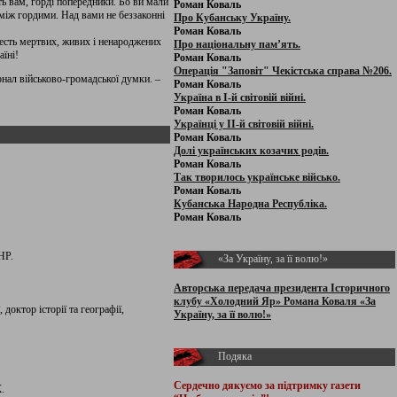
ять вам, горді попередники. Бо ви мали
Роман Коваль
і між гордими. Над вами не беззаконні
Про Кубанську Україну.
Роман Коваль
сть мер­твих, живих і ненароджених
Про національну пам’ять.
аїні!
Роман Коваль
Операція "Заповіт" Чекістська справа №206.
нал військово-громадської думки. –
Роман Коваль
Україна в І-й світовій війні.
Роман Коваль
Українці у ІІ-й світовій війні.
Роман Коваль
Долі українських козачих родів.
Роман Коваль
Так творилось українське військо.
Роман Коваль
Кубанська Народна Республіка.
Роман Коваль
НР.
«За Україну, за її волю!»
Авторська передача президента Історичного
клубу «Холодний Яр» Романа Коваля «За
ктор історії та географії,
Україну, за її волю!»
Подяка
Сердечно дякуємо за підтримку
газети
.