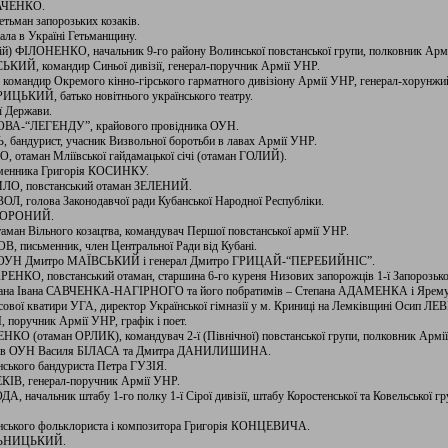
ТКАЧЕНКО.
тьман запорозьких козаків.
вала в Україні Гетьманщину.
фій) ФІЛОНЕНКО, начальник 9-го району Волинської повстанської групи, полковник Арм
СЬКИЙ, командир Синьої дивізії, генерал-поручник Армії УНР.
командир Окремого кінно-гірського гарматного дивізіону Армії УНР, генерал-хорунжи
ИЦЬКИЙ, батько новітнього українського театру.
ої Держави.
ИМОВА-“ЛЕГЕНДУ”, крайового провідника ОУН.
, бандурист, учасник Визвольної боротьби в лавах Армії УНР.
, отаман Мліївської гайдамацької січі (отаман ГОЛИЙ).
сьменника Григорія КОСИНКУ.
ПИЛО, повстанський отаман ЗЕЛЕНИЙ.
ОЛ, голова Законодавчої ради Кубанської Народної Республіки.
а ВОРОНИЙ.
отаман Вільного козацтва, командувач Першої повстанської армії УНР.
В, письменник, член Центральної Ради від Кубані.
воду ОУН Дмитро МАЇВСЬКИЙ і генерал Дмитро ГРИЦАЙ-“ПЕРЕБИЙНІС”.
ЕНКО, повстанський отаман, старшина 6-го куреня Низових запорожців 1-ї Запорозької
 отамана Івана САВЧЕНКА-НАГІРНОГО та його побратимів – Степана АДАМЕНКА і Яр
есової кватири УГА, директор Української гімназії у м. Криниці на Лемківщині Осип 
поручник Армії УНР, графік і поет.
НКО (отаман ОРЛИК), командувач 2-ї (Північної) повстанської групи, полковник Армі
овиків ОУН Василя БІЛАСА та Дмитра ДАНИЛИШИНА.
анського бандуриста Петра ГУЗІЯ.
ЕКІВ, генерал-поручник Армії УНР.
А, начальник штабу 1-го полку 1-ї Сірої дивізії, штабу Коростенської та Ковельської г
банського фольклориста і композитора Григорія КОНЦЕВИЧА.
ЕЛЬНИЦЬКИЙ.