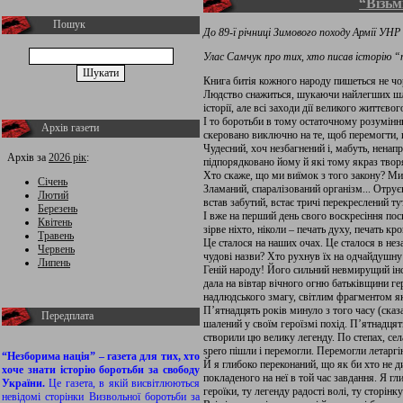
“Візьм
Пошук
До 89-ї річниці Зимового походу Армії УНР
Улас Самчук про тих, хто писав історію 
Книга битія кожного народу пишеться не чор
Людство снажиться, шукаючи найлегших шля­
історії, але всі заходи дії великого життєв
І то боротьби в тому остаточному розумінню,
Архів газети
скеровано виключно на те, щоб перемогти, 
Чудесний, хоч незбагнений і, мабуть, ненап
Архів за
2026 рік
:
підпорядковано йому й які то­му якраз твор
Хто скаже, що ми виїмок з того закону? Ми 
Січень
Зламаний, спаралізований організм... Отрує­н
Лютий
встав забутий, встає тричі перекреслений тут 
Березень
І вже на перший день свого воскресіння по­с
Квітень
зірве ніхто, ніколи – печать духу, печать кро
Травень
Це сталося на наших очах. Це сталося в неза­
Червень
чудові назви? Хто рухнув їх на одчайдушну 
Липень
Геній народу! Його сильний невмирущий інст
дала на вівтар вічного огню батьківщини ге
надлюдського змагу, світлим фрагментом яко
П’ятнадцять років минуло з того часу (сказа
Передплата
шале­ний у своїм героїзмі похід. П’ятнадцят
створили цю велику легенду. По степах, села
spero пішли і перемогли. Перемогли летарг
“Незборима нація” – газета для тих, хто
Й я глибоко переконаний, що як би хто не д
хоче знати історію боротьби за свободу
покладеного на неї в той час завдання. Я г
України.
Це газета, в якій висвітлюються
героїки, ту легенду радості волі, ту сторін
невідомі сторінки Визвольної боротьби за