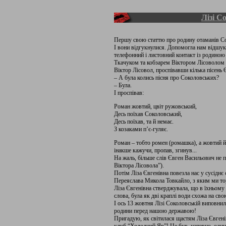
Лізі С
Першу свою статтю про родину отаманів Сок
І вони відгукнулися. Допомогла нам відшука
телефонний і листовний контакт із родино
Ткачуком та кобзарем Віктором Лісоволом м
Віктор Лісовол, проспівавши кілька пісень
– А була колись пісня про Соколовських?
– Була.
І проспівав:
Роман жовтий, цвіт ружовський,
Десь поїхав Соколовський,
Десь поїхав, та й немає.
З козаками п’є-гуляє.
Роман – тобто ромен (ромашка), а жовтий йог
інакше кажучи, пропав, згинув...
На жаль, більше слів Євген Васильович не па
Віктора Лісовола”).
Потім Ліза Євгенівна повезла нас у сусіднє
Переяслава Микола Товкайло, з яким ми тор
Ліза Євгенівна стверджувала, що в їхньому 
слова, була як дві краплі води схожа на сво
І ось 13 жовтня Лізі Соколовській виповнило
родини перед нашою державою!
Пригадую, як світилася щастям Ліза Євгенів