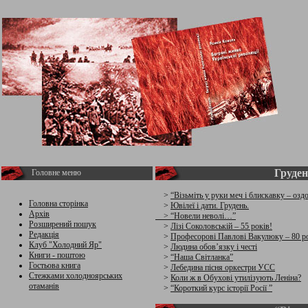
Груден
Головне меню
>
“Візьміть у руки меч і блискавку – озд
Головна сторінка
>
Ювілеї і дати. Грудень.
Архів
>
“Новели неволі…”
Розширений пошук
>
Лізі Соколовській – 55 років!
Редакція
>
Професорові Павлові Вакулюку – 80 ро
Клуб "Холодний Яр"
>
Людина обов’язку і честі
Книги - поштою
>
“Наша Світланка”
Гостьова книга
>
Лебедина пісня оркестри УСС
Стежками холодноярських
>
Коли ж в Обухові утилізують Леніна?
отаманів
>
“Короткий курс історії Росії ”