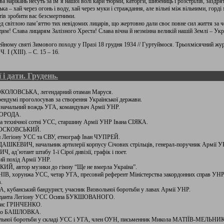
лова нарікань несуть за ім’я нашої волі кари тюрми, каторги, шибениць і розстрілів, заздр
ька – хай через огонь і воду, хай через муки і страждання, але вільні між вільними, горд
отів зробити вас безсмертними.
 світлою пам’яттю тих невідомих лицарів, що жертовно дали своє повне сил життя за че
ждям! Слава лицарям Залізного Хреста! Слава вічна й незмінна великій нашій Землі – Укр
йному святі Зимового походу у Празі 18 грудня 1934 // Гуртуймося. Трьохмісячний жур
. I (XIII). – С. 15 – 16.
 і дати. Грудень.
 СОКОЛОВСЬКА, легендарний отаман Маруся.
рендумі проголосував за створення Української держави.
, начальний вождь УГА, командувач Армії УНР.
ОВОРОДА.
ра технічної сотні УСС, старшину Армії УНР Івана СІЯКА.
н НОСКОВСЬКИЙ.
ви Легіону УСС та СВУ, етнограф Іван ЧУПРЕЙ.
ДАШКЕВИЧ, начальник артилерії корпусу Січових стрільців, генерал-поручник Армії У
 ад’ютант штабу 1-ї Сірої дивізії, графік і поет.
ий похід Армії УНР.
ИЙ, автор музики до гімну “Ще не вмерла Україна”.
В, хорунжа УСС, четар УГА, пресовий референт Міністерства закордонних справ УНР, до
.
А, кубанський бандурист, учасник Визвольної боротьби у лавах Армії УНР.
оманданта Легіону УСС Осипа БУКШОВАНОГО.
орис ГРІНЧЕНКО.
хайло БАШЛОВКА.
вольної боротьби у складі УСС і УГА, член ОУН, письменник Микола МАТІЇВ-МЕЛЬНИК