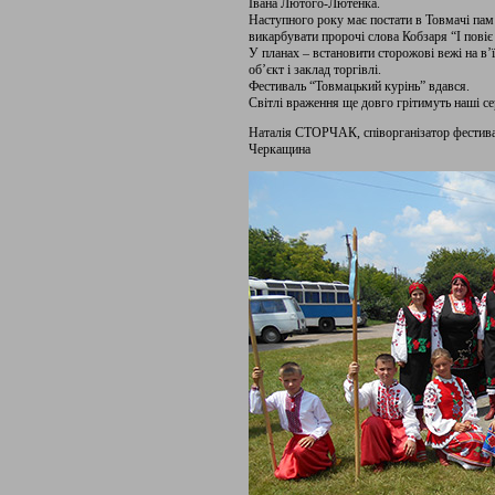
Івана Лютого-Лютенка.
Наступного року має постати в Товмачі па
викарбувати пророчі слова Кобзаря “І пові
У планах – встановити сторожові вежі на в’
об’єкт і заклад торгівлі.
Фестиваль “Товмацький курінь” вдався.
Світлі враження ще довго грітимуть наші се
Наталія СТОРЧАК, співорганізатор фестив
Черкащина