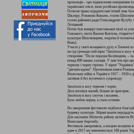
промовців – про відновлення повернення іс
української землі, яких російська пропаган
Почесне право відкрити пам’ятний знак було
Шкляру, Романові Ковалю, голові Шполянсь
голові районної ради Олександрові Кузубу
Лозіцький.
Потім був концерт повстанської пісні за уч
Гонського, поета Василя Ковтуна, гітариста
культури Шполянщини, зокрема й чоловічог
Вовк).
Участь у святі козацького духу в Товмачі 
на суд громади свій вірш “Заплітала в косу 
створення. “Після поразки Коліївщини, – ск
понад 600 наших хлопців. У пам’ять про цю 
червону і чорну стрічки. У вірші “Українки
“дівчата-вдови”. Прочитавши книги Романа
Визвольну війну в Україні в 1917 – 1920-х 
заспівав її без музичного супроводу:
Заплітала в косу червоне і чорне,
Десь погинув милий, більше не пригорне,
Заплітала в косу смуток і кохання,
Була любов перша, а стала остання.
На завершення фестивалю відбувся благоді
будинку культури. Зібрані кошти передадуть
Для шкільних бібліотек району активісти 
Визвольну боротьбу.
Фестиваль завершився, а місцеве козацтво 
адже в 2017-му виповнюється 100 років Укр