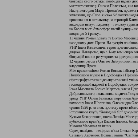
біографії свого батька і пообіцяв надати де
мистецтвознавець Оксана Пеленська, яка вис
Наступного дня Марія Прокоп’юк провела 
зауважити, що Слов’янська бібліотека нада
проживання в готельчику на території Климе
виходили на вул. Карлову – головну турист
на Карлів міст. Атмосфера на тій вулиці – н
щодня до 5-ї ранку…
11 червня Роман Коваль та Віктор Моренец
народному домі Праги. На зустріч прийшов
УНР Івана Калиновича, героя презентованого
дядька. Нагадаємо, що в 1-му томі енцикл
біографій вояків регулярних та іррегулярни
12 червня разом з Олегом Зайнулліним гос
кладовищі Праги.
Між презентаціями Роман Коваль і Віктор М
Полабського музею в Подєбрадах і Празьком
сфотографувати та відсканувати сотні унікал
господарської академії в Подєбрадах, зокре
Ісака Мазепи та Бориса Мартоса, члена Це
Добриловського, полковника медичної служ
уряду УНР Осипа Безпалка, поручника Армі
похорону Івана Шовгеніва, Олександра Оле
травня 1926 р. на знак протесту проти вб
Історичного клубу “Холодний Яр” документ
Кузьми Безкровного, поета Леоніда Мосендз
кубанського прем’єра Василя Іваниса, богда
Миколи Малашка та інших.
Серед знахідок – невідома п’єса Олекси Кар
Світлану Харченко. Повна її назва: “Світлан