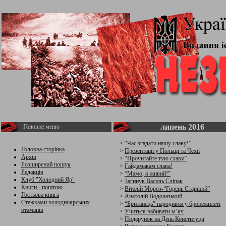
липень 2016
Головне меню
>
“Час згадати нашу славу!”
Головна сторінка
>
Презентації у Польщі та Чехії
Архів
>
“Прочитайте тую славу”
Розширений пошук
>
Гайдамакам слава!
Редакція
>
“Мамо, я живий!”
Клуб "Холодний Яр"
>
Загинув Василь Сліпак
Книги - поштою
>
Віталій Мороз-“Горець Старший”
Гостьова книга
>
Анатолій Водолазький
Стежками холодноярських
>
“Британець” народився у бронежилеті
отаманів
>
Учиться набивати м’яч
>
Подарунок на День Конституції