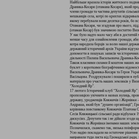
Найбільше вразила історія життєвого подв
Драника-Косаря (отамана Косаря), який про
члени громади та частина депутатів сільськ
мешканців села, котрі по крихтах відкривали 
якому перебували вони десятки років, бо вс
Отамана Косаря, чи згадував про нього, пі
(отаман Косар) був значимою постаттю Визв
У нас було надто мало часу аби в достатній
менше часу для ознайомлення громади, аби 
котра народила борців за волю нашої держа
державний історичний архів України відгукн
допомогти в пошуках записів чи історичних 
діяльності Пилипа Васильовича Драника-Ко
Також власними силами й коштом наших жит
буклет з короткими біографічними відомос
Васильовича Драника-Косаря та Героя Украї
Васільцова. Роздрукували і поширили в пу
матеріали про участь наших земляків у Визв
“Холодний Яр”.
17 лютого Історичний клуб “Холодний Яр” зв
пропозицією увічнити в назвах вулиць, пров
державу, уродженців Княжичів і Жорнівки 
Андраша, який був “душею організації”; Гри
керівника повстанкому Княжичів Платона О
Сесія Княжицької сільської ради відбулася 
дискусіях. Депутати так і не дійшли згоди 
Княжичів та Жорнівки іменами наших землякі
Позначилася, скажемо так, низька поінформ
Усю надію покладали на остаточне рішення К
направили туди листа від Громадської ради,