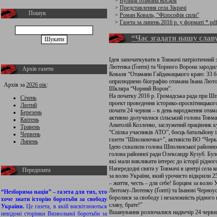
>
Вулиця отамана Косаря
>
Представлення села Зікрачі
Пошук
>
Роман Коваль, “Філософія сили”
>
Газета за липень 2016 р. у форматі *.pd
“Час згадати нашу слав
Ідея започаткувати в Товмачі патріотичний 
Лютенка (Ґонти) та Чорного Ворона зародил
Архів газети
Коваля “Отамани Гайдамацького краю: 33 бі
оприлюднено біографію отамана Івана Люто
Архів за
2026 рік
:
Шкляра “Чорний Ворон”.
На початку 2016 р. Громадська рада при Шп
Січень
проект проведення історико-просвітницьког
Лютий
почати 24 червня – в день народження отам
Березень
активно долучилися сільський голова Товма
Квітень
Анатолій Козленко, заслужений працівник 
Травень
“Спілка учасників АТО”, боєць батальйону і
Червень
газети “Шполяночка+”, активісти ВО “Черка
Липень
Ідею схвалили голова Шполянської районної
голова районної ради Олександр Кузуб. Бул
які мали викликати інтерес до історії рідног
Напередодні свята у Товмачі в центрі села
Передплата
за волю України, який урочисто відкрили 25
– життя, честь – для себе! Борцям за волю
Лютому-Лютенку (Ґонті) та Іванові Черноус
“Незборима нація” – газета для тих, хто
боролися за свободу і незалежність рідного
хоче знати історію боротьби за свободу
славу, брате!”
України.
Це газета, в якій висвітлюються
Вшанування розпочалися надвечір 24 червня.
невідомі сторінки Визвольної боротьби за