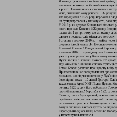
Я завжди цікавилася історією своєї країни,
вивчення спротиву російсько-більшовицькій 
х роках. Знайомлячись з історичними матері
мене, питанням: чому репресії 1937 року н
яка народилася в 1927 році, пережила Голод
чи були репресовані у нашому селі, вона відп
У 2012 р. як депутат Княжицької сільської р
книги про села Княжичі й Жорнівку. Історичн
наших сіл. І це при тому, що ми мали у сво
одного з перших голів місцевого колгоспу.
І от лише в лютому 2016 р. – майже через 9
сторінки історії наших сіл. Це стало можл
Романові Ковалю й Владиславові Карпенку.
9 лютого 2016 р. окремі депутати Княжицько
участь у вечорі пам’яті у Київському міськ
Лук’янівській в’язниці 9 лютого 1923 року
Яру, отаманів Київщини, січових стрільців т
Роман Коваль розповів про народну війну п
Приголомшив нас повідомленням про активн
дізналися, що під час повстання у Лук’янівс
його вірний козак – 19-літній Григорій Ол
також сотник Армії УНР Пилип Драник-Коса
початку 1920-х рр.), його побратими Трохи
протибільшовицької боротьби в 1920-х рока
Сказати, що ми були вражені, це нічого не с
героїв-земляків, які поклали свої голови зар
не знають історію своєї батьківщини та її гер
Тому й вирішили взятися гуртом за відновл
інформувати односельчан, особливо молодь,
у назвах вулиць наших сіл.