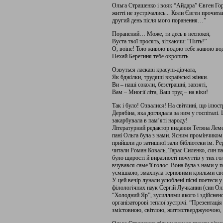
Ольга Страшенко і вояк “Айдара” Євген Гор
житті не зустрічались... Коли Євген прочита
другий день після мого поранення…”
Поранений… Може, ти десь в неспокої,
Вуста твої просять, зітхаючи: “Пить!”
О, воїне! Тою живою водою тебе живою в
Нехай Берегиня тебе окропить.
Озвуться ласкаві красуні-дівчата,
Як бджілки, трудящі вкраїнські жінки.
Ви – наші соколи, безстрашні, завзяті,
Вам – Многії літа, Ваш труд – на віки!
Так і було! Озвалися! На світлині, що ілюс
Дерябіна, яка доглядала за ним у госпіталі. 
закарбувала в пам’яті народу!
Літературний редактор видання Тетяна Леме
пані Ольга була з нами. Ясним промінчиком 
прийшли до затишної зали бібліотеки ім. Рер
читали Роман Коваль, Тарас Силенко, син пан
було щирості й виразності почуттів у тих го
вчувався саме її голос. Вона була з нами у п
усмішкою, змахнула терновими крильми своєї
У цей вечір лунали улюблені пісні поетеси 
філологічних наук Сергій Лучканин (син О
“Холодний Яр”, зусиллями якого і здійснено
організаторові теплої зустрічі. “Презентаці
змістовною, світлою, життєстверджуючою, в