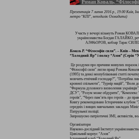
Роман Коваль, “Філософі
Презентація 7 липня 2016 р., 19.00
Київ, І
метро
“
КПІ
”
, неподалік Охмадита)
Участь у вечорі візьмуть Роман КОВАЛ
українознавства Богдан ГАЛАЙКО, речн
АЛФЬОРОВ, кобзар Тарас СИЛЕН
Коваль Р.
“Філософія сили”. – Київ – Мена
“Холодний Яр” і полку “Азов” (Серія “Ук
Це роздуми про причини минулих поразок і
“Філософії сили” лягли праці Романа Коваля
(1995) та деякі неопубліковані статті почат
мовчить етнічний господар?”, “Потрібна ли
кровної спільноти”, “Турнір націй”, “Воля 
“Формула духовного визволення українців”,
ДСУ”, “Розум може обдурити”, “Комплекс “
героїв”, “Через пам’ять про героїв – до прав
Книгу рекомендовано Історичним клубом “Х
середніх і вищих навчальних закладах Мініс
Патрульної поліції.
Запрошуємо патріотичні ЗМІ, активістів, во
Організатори
Науково-дослідний Інститут українознавств
Цивільний корпус “Азов”
Історичний клуб “Холодний Яр”