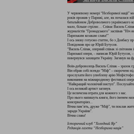
У червневому номері “Незборимої нації” ми
років прожив у Парижі, але, як почалася ві
батальйоном Добровольчого українського ко
мало, більше стріляє… Співає Василь Сліпак
журналістів “Громадського” заспівав “Ніч я
Паризьким козакам слава!”
І ось знову готуємо статтю, бо з Донбасу п
Повідомив про це Юрій Бутусов.
“Василь Сліпак, оперний співак зі світовим 
Паризької опери, – написав Юрій Бутусов, – 
повернувся захищати Україну. Загинув на ф
Воїн-доброволець Василь Сліпак – зразок г
Він обрав собі псевдо “Міф” – скорочено ві
прослухати його улюблену арію Мефістофеля
виконання на міжнародному фестивалі оперн
“Найкращий чоловічий виступ”. Послухайте.
І ось великий артист загинув.
Це величезна втрата для кожного з нас.
Про нього напишуть книги, його іменем наз
консерваторіях...
Вічна пам’ять, друже “Міф”, ти поклав житт
заради України”.
Вічна слава!
Історичний клуб “Холодний Яр”
Редакція газети “Незборима нація”