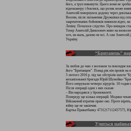
його, а труп викинути. Цього вони не зроби
відеокамеру і боялися, що ролик може вияви
Анатолій повернувся додому через декілька
Восени, після звільнення Дружківки від сепа
заарештованих бойовиків виявили відео, на 
Леніну. Почалося слідство. Про випадок ст
Тепер Анатолій Данилович живе на визволен
хоч, на жаль, далеко не всі. А сам Анатолі
Україну.
“Британець” нар
За любов до чаю з молоком та повсюдне вж
його “Британцем”. Понад рік він провів на п
5 лютого 2016 р. під час обстрілів шахти “Б
механізованої бригади Юрій Шумейко-“Брит
Його оперували четверо хірургів. 10 годин 
Після операції один з них сказав:
– Він народився у бронежилеті.
Попереду ще кілька операцій. Медики чекаю
Військовий втратив праве око. Проте вірить
війну ще не закінчив.
Картка Приватбанку 4731217112457575, Ю
Учиться набиват