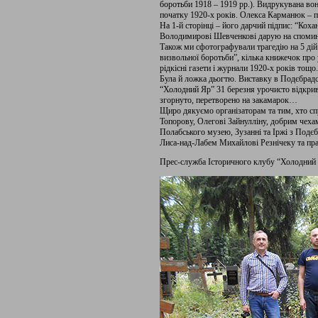
боротьби 1918 – 1919 рр.). Видрукувана в
початку 1920-х років. Олекса Карманюк – 
На 1-й сторінці – його дарчий підпис: “Коха
Володимирові Шевченкові дарую на спомин 
Також ми сфотографували трагедію на 5 ді
визвольної боротьби”, кілька книжечок про 
рідкісні газети і журнали 1920-х років тощо.
Була й ложка дьогтю. Виставку в Подєбрадсь
“Холодний Яр” 31 березня урочисто відкрив
згорнуто, перетворено на закамарок…
Щиро дякуємо організаторам та тим, хто с
Топорову, Олегові Зайнулліну, добрим чехам 
Полабського музею, Зузанні та Іржі з Подєб
Лиса-над-Лабем Михайлові Резнічеку та прац
Прес-служба Історичного клубу “Холодний