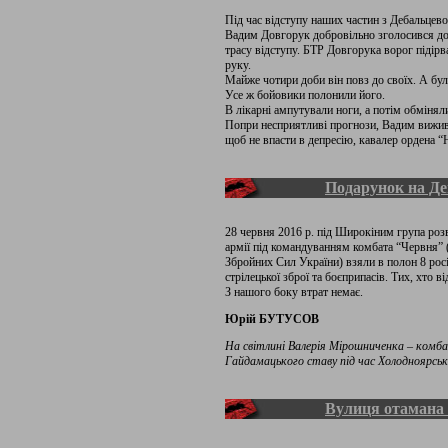
Під час відступу наших частин з Дебальцево
Вадим Довгорук добровільно зголосився до
трасу відступу. БТР Довгорука ворог підірва
руку.
Майже чотири доби він повз до своїх. А було
Усе ж бойовики полонили його.
В лікарні ампутували ноги, а потім обмінял
Попри несприятливі прогнози, Вадим вижив.
щоб не впасти в депресію, кавалер ордена “
Подарунок на Де
28 червня 2016 р. під Широкіним група розв
армії під командуванням комбата “Червня” (
Збройних Сил України) взяли в полон 8 росі
стрілецької зброї та боєприпасів. Тих, хто в
З нашого боку втрат немає.
Юрій БУТУСОВ
На світлині Валерія Мірошниченка – комба
Гайдамацького ставу під час Холодноярськи
Вулиця отамана