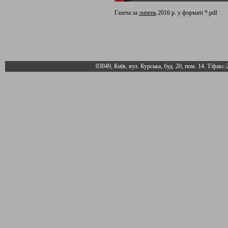
Газета за
липень
2016 р. у форматі *.pdf
03049, Київ, вул. Курська, буд. 20, пом. 14. Т/факс: