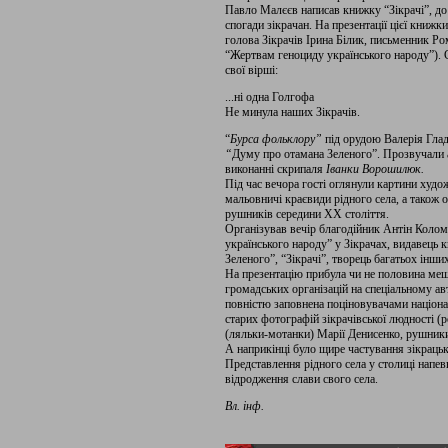
Павло Малєєв написав книжку “Зікрачі”, до 
спогади зікрачан. На презентації цієї кни
голова Зікрачів Ірина Білик, письменник Р
“Жертвам геноциду українського народу”). 
свої вірші:
...ні одна Голгофа
Не минула наших Зікрачів.
“
Бурса фольклору”
під орудою Валерія Глад
“
Думу про отамана Зеленого”. Прозвучали а
виконанні скрипаля
Іванки Ворошилюк
.
Під час вечора гості оглянули картини худо
мальовничі краєвиди рідного села, а також
рушників середини ХХ століття.
Організував вечір благодійник Антін Коло
українського народу” у Зікрачах, видавець
Зеленого”, “Зікрачі”, творець багатьох інши
На презентацію прибула чи не половина меш
громадських організацій на спеціальному авт
повністю заповнена поціновувачами націона
старих фотографій зікрачівської людності (
(ляльки-мотанки) Марії Денисенко, рушни
А наприкінці було щире частування зікрац
Представлення рідного села у столиці напе
відродження слави свого села.
Вл. інф.