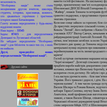
намети гостей фестивалю. На шкільному фу
незалежність.
турнірі, присвяченому пам’яті холодноярсь
“Незборима нація” може стати
Шполянської ДЮСШ Віталій Гончаренко й Ан
неоціненним другом вчителя, школяра,
“Жайвір”, юнаків Товмача та ветеранів фут
студента, історика, краєзнавця, кожного,
грамоти і подарунки, а представники страх
хто цікавиться героїчною і трагічною
змагань страховки.
історією нашої Батьківщини.
Коли вже сонце зайшло за горизонт, біля сіл
Газету можна передплатити у будь-якому
До присутніх звернулися сільський голова, 
відділенні пошти:
Коваль-“Лютий”, його побратим з Києва Ол
Наш індекс –
33545
учасників АТО” Віктор Савчук, начальник в
Індекс
87415
– для передплатників
райдержадміністрації Анатолій Лозовий. Пі
Донецької та Луганської областей.
свічки, пом’янувши загиблих за волю Украї
Не забудьте передплатити “Незбориму
Наступного дня зранку до Товмача звідусіл
нації” і для бібліотек та шкіл тих сіл, з яких
центральної вулиці свідчили про виконання к
ви вийшли.
перейменування на честь звенигородського 
Друзі, приєднуйте нових
мріяти!
передплатників “Незборимої нації”.
Гостей зустрічав святковими маршами місце
“Хореї козацької”. Делегації сільських гро
придбати вироби майстрів декоративно-ужит
Дружні сайти
мотанки, книжки про Визвольну боротьбу, 
колоритом столи достатку. Не забули і про д
І ось настала урочиста мить – біля пам’ят
України. Його тримали і дорослі, і діти. На 
червона калина”. А тим часом громада зуст
Василя Шкляра та Романа Коваля, ведучого
кобзаря Тараса Силенка, онучку Івана Лют
Анатолієм, який профінансував виготовленн
знакові, а також Василя Швеця, співавтора 
Черкаської обласної держадміністрації Віт
слова запросили бійців АТО зі Шполянщини,