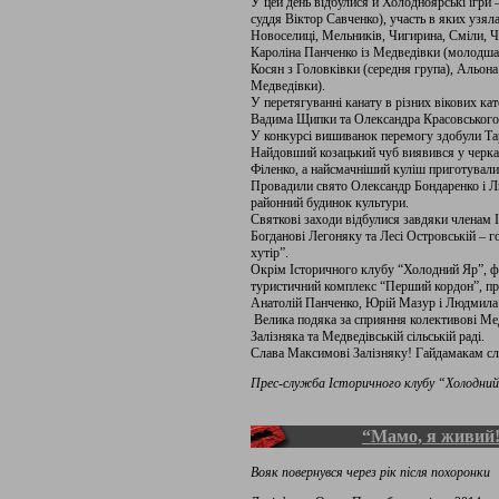
У цей день відбулися й Холодноярські ігри 
суддя Віктор Савченко), участь в яких узял
Новоселиці, Мельників, Чигирина, Сміли, Че
Кароліна Панченко із Медведівки (молодша 
Косян з Головківки (середня група), Альон
Медведівки).
У перетягуванні канату в різних вікових ка
Вадима Щипки та Олександра Красовського 
У конкурсі вишиванок перемогу здобули Тар
Найдовший козацький чуб виявився у черкас
Філенко, а найсмачніший куліш приготували
Провадили свято Олександр Бондаренко і 
районний будинок культури.
Святкові заходи відбулися завдяки членам
Богданові Легоняку та Лесі Островській – 
хутір”.
Окрім Історичного клубу “Холодний Яр”, ф
туристичний комплекс “Перший кордон”, пр
Анатолій Панченко, Юрій Мазур і Людмила 
Велика подяка за сприяння колективові Медв
Залізняка та Медведівській сільській раді.
Слава Максимові Залізняку! Гайдамакам сл
Прес-служба Історичного клубу “Холодни
“Мамо, я живий
Вояк повернувся через рік після похоронки