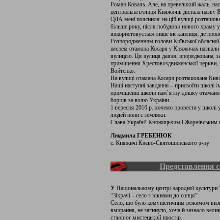
Роман Коваль. Але, на превеликий жаль, н
центральна вулиця Княжичів дістала назву 
ОДА мені пояснила: на цій вулиці розташов
більше року, після побудови нового храму 
використовується лише як каплиця, де пров
Розпорядженням голови Київської обласної 
іменем отамана Косаря у Княжичах назвали
вулицею. Ця вулиця давня, впорядкована, за
приміщення Хрестовоздвиженської церкви, я
Войтенко.
На вулиці отамана Косаря розташована Княж
Наші наступні завдання – присвоїти школі 
приміщенні школи пам`ятну дошку отаманов
борців за волю України.
1 вересня 2016 р. хочемо провести у школі 
людей вони є земляки.
Слава Україні! Княжицьким і Жорнівським 
Людмила ГРЕБЕНЮК
с. Княжичі Києво-Святошинського р-ну
Представлення с
У
Національному центрі народної культури 
“Зікрачі – село з вікнами до сонця”.
Село, що було комуністичним режимом визна
вмирання, не загинуло, хоча й зазнало велик
створює мистецький простір.