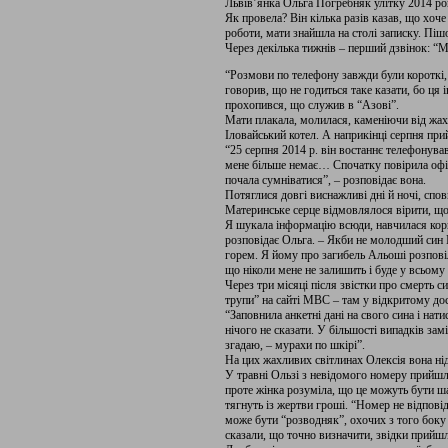
Львів’янка Ольга Погребняк улітку 2014 рок
Як провела? Він кілька разів казав, що хоч
роботи, мати знайшла на столі записку. Пішо
Через декілька тижнів – перший дзвінок: “М
“Розмови по телефону завжди були короткі,
говорив, що не годиться таке казати, бо ця
прохопився, що служив в “Азові”.
Мати плакала, молилася, каменіючи від жах
Іловайський котел. А наприкінці серпня п
“25 серпня 2014 р. він востаннє телефонува
мене більше немає… Спочатку повірила офіц
почала сумніватися”, – розповідає вона.
Потяглися довгі виснажливі дні й ночі, спов
Материнське серце відмовлялося вірити, що
Я шукала інформацію всюди, навчилася кори
розповідає Ольга. – Якби не молодший син 
горем. Я йому про загибель Альоші розповіл
що ніколи мене не залишить і буде у всьому
Через три місяці після звістки про смерть с
трупи” на сайті МВС – там у відкритому дост
“Заповнила анкетні дані на свого сина і нат
нічого не сказати. У більшості випадків за
згадаю, – мурахи по шкірі”.
На цих жахливих світлинах Олексія вона нід
У травні Ользі з невідомого номеру прийшл
проте жінка розуміла, що це можуть бути ша
тягнуть із жертви гроші. “Номер не відпові
може бути “розводняк”, охочих з того боку
сказали, що точно визначити, звідки прийшл