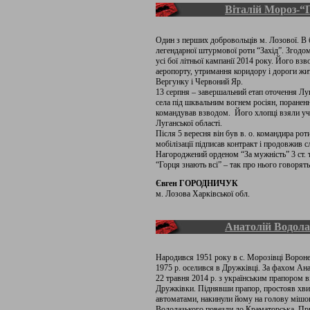
Віталій Мороз-
Один з перших добровольців м. Лозової. В 
легендарної штурмової роти “Захід”. Згодо
усі бої літньої кампанії 2014 року. Його вз
аеропорту, утримання коридору і дороги жит
Вергунку і Червоний Яр.
13 серпня – завершальний етап оточення Лу
села під шквальним вогнем росіян, поранення
командував взводом. Його хлопці взяли уча
Луганської області.
Після 5 вересня він був в. о. командира ро
мобілізації підписав контракт і продовжив 
Нагороджений орденом “За мужність” 3 ст. 
“Горця знають всі” – так про нього говорять
Євген ГОРОДНИЧУК
м. Лозова Харківської обл.
Анатолій Водола
Народився 1951 року в с. Морозівці Воронез
1975 р. оселився в Дружківці. За фахом Ан
22 травня 2014 р. з українським прапором 
Дружківки. Піднявши прапор, простояв хвил
автоматами, накинули йому на голову мішок
Водолазького повезли до Краматорська. При