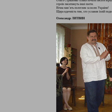
Ольга Страшенко тільки почала писати вірші
героїв писатимуть інші поети.
Вічна пам’ять полеглим за волю України!
Щира вдячність тим, хто уславив їхній подв
Олександр ЛИТВИН