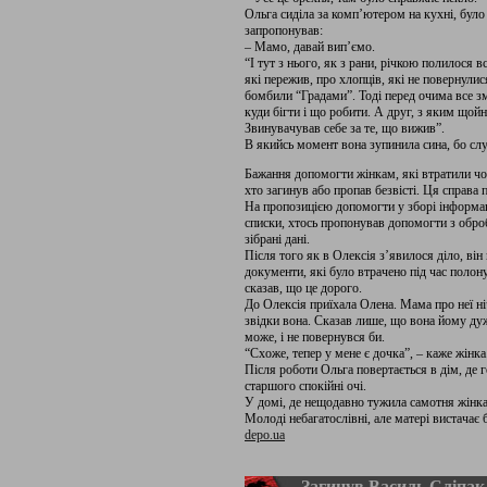
Ольга сиділа за комп’ютером на кухні, було 
запропонував:
– Мамо, давай вип’ємо.
“І тут з нього, як з рани, річкою полилося в
які пережив, про хлопців, які не повернулис
бомбили “Градами”. Тоді перед очима все змі
куди бігти і що робити. А друг, з яким щой
Звинувачував себе за те, що вижив”.
В якийсь момент вона зупинила сина, бо сл
Бажання допомогти жінкам, які втратили чол
хто загинув або пропав безвісті. Ця справа
На пропозицією допомогти у зборі інформац
списки, хтось пропонував допомогти з обро
зібрані дані.
Після того як в Олексія з’явилося діло, він
документи, які було втрачено під час полону
сказав, що це дорого.
До Олексія приїхала Олена. Мама про неї ніч
звідки вона. Сказав лише, що вона йому дуж
може, і не повернувся би.
“Схоже, тепер у мене є дочка”, – каже жінка
Після роботи Ольга повертається в дім, де 
старшого спокійні очі.
У домі, де нещодавно тужила самотня жінка
Молоді небагатослівні, але матері вистачає 
depo.ua
Загинув Василь Сліпак