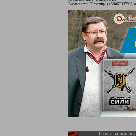
Видавництво “Орієнтир” (+380679137983, or
Газета за липень 