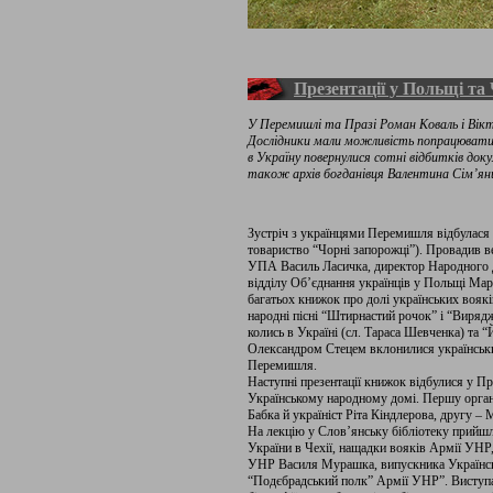
Презентації у Польщі та 
У Перемишлі та Празі Роман Коваль і Вікт
Дослідники мали можливість попрацювати у
в Україну повернулися сотні відбитків доку
також архів богданівця Валентина Сім’ян
Зустріч з українцями Перемишля відбулася 
товариство “Чорні запорожці”). Провадив 
УПА Василь Ласичка, директор Народного 
відділу Об’єднання українців у Польщі Мар
багатьох книжок про долі українських воякі
народні пісні “Штирнастий рочок” і “Вирядж
колись в Україні (сл. Тараса Шевченка) та “Й
Олександром Стецем вклонилися українськи
Перемишля.
Наступні презентації книжок відбулися у Пра
Українському народному домі. Першу орган
Бабка й україніст Ріта Кіндлерова, другу –
На лекцію у Слов’янську бібліотеку прийшли
України в Чехії, нащадки вояків Армії УН
УНР Василя Мурашка, випускника Українськ
“Подєбрадський полк” Армії УНР”. Виступа