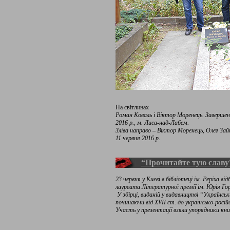
На світлинах
Роман Коваль і Віктор Моренець. Завершен
2016 р., м. Лиса-над-Лабем.
Зліва направо – Віктор Моренець, Олег Зай
11 червня 2016 р.
“Прочитайте тую славу
23 червня у Києві в бібліотеці ім. Реріха в
лауреата Літературної премії ім. Юрія Го
У збірці, виданій у видавництві “Українськ
починаючи від XVII ст. до українсько-російс
Участь у презентації взяли упорядники к