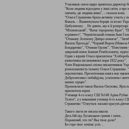
Учасників свята щиро привітала директор бі
“Коли людина відходить у інші світи, а про н
значить, ця людина жива”, – сказала вона.
“Ольга Страшенко брала активну участь у в
Коваль. – Вшановувала борців за волю Украї
Цибулевому… Не дивно, що в її репертуарі 
“Міхновський”, “Ватаг тероризму Крат”, “П
курінного”, “Чернігівський отаман Іван Гал
“Отаману Зеленому Дніпро помагає”, “Загиб
Василь Прохода”, “Чорний Ворон (Микола С
Бондаренко”, “Отаман Орлик”, “Повстання у
лавровий вінок Іванові Ремболовичу, підпо
Один з віршів Ольга присвятила “Хлібороба
кіннотники післяжнивної пори 1922 року”.
Член Національної спілки письменників Укр
різноплановість таланту Ольги Страшенко. “Її
перспективи. Презентована книга має науков
Доброзичлива і небайдужа, усміхнена і жит
наших серцях”.
Промовляли також Василь Овсієнко, Яросла
присвятила вірші.
Учениця 4-го класу СШ №149 Аріна Рубан 
Теліги”, а у виконанні учениці 4-го класу
Страшенко “Озвуться ласкаві красуні-дівчат
Такого листа не писала ніколи.
Десь бій під Луганськом гримів і затих…
Поранений, хто ти? Яка твоя доля?
Бо горе твоє зачіпає усіх…