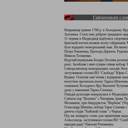
Гайдамакам слав
Наприкінці травня 1768 р. в Холодному Яр
Залізняка. Стало вже доброю традицією що
11 червня в Медведівці відбулися спортивні
братській могилі козаків полку гайдамаків
було відкрито меморіальний знак. На ньому
Петра Токовенка, Прохора Деркача, Руденка
Микола Теліженко.
Ведучий вшанувань Богдан Легоняк розповів
року. Загиблим і нині сущим співав кобзар 
Співорганізатор меморіальних заходів Леся
заступникові голови ВО “Свобода” Юрію Си
Куцину. Освятив пам’ятник і відправив пан
почуттям прочитала поему Тараса Шевченк
отаманові Холодного Яру Василеві Чучупаку
думу у виконанні Тараса Силенка.
Опівдні делегація повернулася в Медведівку
Співали хор “Козачка” з Чигирина, Ірина Тра
Мельників, тріо бандуристок “Вербена” (Чер
Олександр Шматко, кобзар Тарас Силенко і
дитяча студія “Бойовий гопак” з Черкас.
Під час концерту слово для привітання нада
Аліксєєвець, заступникові голови ВО “Сво
народна рада” Павлові Романенку.