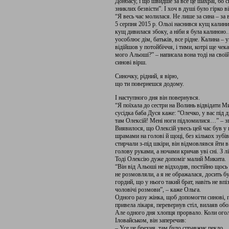
Донбасу, і що швидше за все це шахраї, бо с
зниклих безвісти”. І хоч в душі було гірко 
“Я весь час молилася. Не лише за сина – за 
5 серпня 2015 р. Ользі наснився кущ калини:
кущ дивилася збоку, а ніби я була калиною
уособлює дім, батьків, все рідне. Калина –
відійшов у потойбіччя, і тими, котрі ще че
мого Альоші?” – написала вона тоді на свої
синові вірш.
Синочку, рідний, я вірю,
що ти повернешся додому.
І наступного дня він повернувся.
“Я поїхала до сестри на Волинь відвідати Ми
сусідка баба Дуся каже: “Олечко, у вас під д
там Олексій! Мені ноги підломилися…” – з
Виявилося, що Олексій увесь цей час був у по
шрамами на голові й щоці, без кількох зубів
стирчали з-під шкіри, він відмовлявся йти в
голову руками, а ночами кричав уві сні. З л
Тоді Олексію дуже допоміг малий Микита.
“Він від Альоші не відходив, постійно щось
не розмовляли, а я не ображалася, досить б
гордий, що у нього такий брат, навіть не вп
чоловічі розмови”, – каже Ольга.
Одного разу жінка, щоб допомогти синові, 
привела лікаря, перевернув стіл, вилаяв обо
Але одного дня хлопця прорвало. Коли оголо
Іловайськом, він заперечив:
– Усе це брехня, там було справжнє пекло.