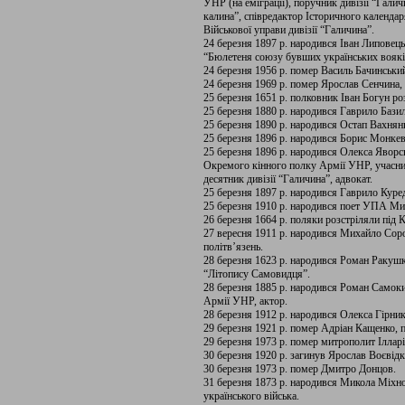
УНР (на еміграції), поручник дивізії “Гали
калина”, співредактор Історичного календа
Військової управи дивізії “Галичина”.
24 березня 1897 р. народився Іван Липовець
“Бюлетеня союзу бувших українських вояків
24 березня 1956 р. помер Василь Бачинськи
24 березня 1969 р. помер Ярослав Сенчина, 
25 березня 1651 р. полковник Іван Богун ро
25 березня 1880 р. народився Гаврило Бази
25 березня 1890 р. народився Остап Вахнян
25 березня 1896 р. народився Борис Монкев
25 березня 1896 р. народився Олекса Яворс
Окремого кінного полку Армії УНР, учасн
десятник дивізії “Галичина”, адвокат.
25 березня 1897 р. народився Гаврило Куре
25 березня 1910 р. народився поет УПА Ми
26 березня 1664 р. поляки розстріляли під 
27 вересня 1911 р. народився Михайло Соро
політв’язень.
28 березня 1623 р. народився Роман Ракушк
“Літопису Самовидця”.
28 березня 1885 р. народився Роман Самоки
Армії УНР, актор.
28 березня 1912 р. народився Олекса Гірник
29 березня 1921 р. помер Адріан Кащенко, п
29 березня 1973 р. помер митрополит Ілларі
30 березня 1920 р. загинув Ярослав Воєвід
30 березня 1973 р. помер Дмитро Донцов.
31 березня 1873 р. народився Микола Міхно
українського війська.