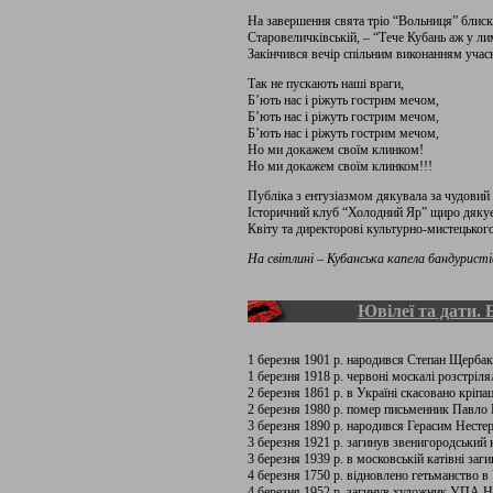
На завершення свята тріо “Вольниця” блиск
Старовеличківській, – “Тече Кубань аж у ли
Закінчився вечір спільним виконанням учасни
Так не пускають наші враги,
Б’ють нас і ріжуть гострим мечом,
Б’ють нас і ріжуть гострим мечом,
Б’ють нас і ріжуть гострим мечом,
Но ми докажем своїм клинком!
Но ми докажем своїм клинком!!!
Публіка з ентузіазмом дякувала за чудовий 
Історичний клуб “Холодний Яр” щиро дякує 
Квіту та директорові культурно-мистецьког
На світлині – Кубанська капела бандуристі
Ювілеї та дати. 
1 березня 1901 р. народився Степан Щербак
1 березня 1918 р. червоні москалі розстріл
2 березня 1861 р. в Україні скасовано кріпа
2 березня 1980 р. помер письменник Павло
3 березня 1890 р. народився Герасим Несте
3 березня 1921 р. загинув звенигородський
3 березня 1939 р. в московській катівні заг
4 березня 1750 р. відновлено гетьманство в 
4 березня 1952 р. загинув художник УПА Н