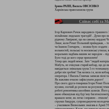
Ірина РАПП, Василь ОВСІЄНКО
Харківська правозахисна група
Співає собі та М
Ігор Карпович Рачок народився страшного 19
мільйонам людських трагедій!.. Думи про н
рідному Лавіркові, що на самому кордоні Чер
Лише, коли Ренат Польовий приїжджав, – то
чи Іваном Гончарем, – можна було згадати – 
вольностей, польські та московські утиски, 
моральних надбань нашим же народом – під 
Було тоді до кого серце прихилити!
Тепер цих людей немає. Зате “людей матері
Мабуть, не очікував старий кобзар, що до нь
навідається знімальна група 5-го телеканал
добре він зробив! Так колись і я, коли кобз
оператора. І Василь Глинчак записав пісні 
Як важливо вчасно зафіксувати дороге!
Про свого друга-товариша Ігоря Ренат Поль
вусами, охочий до розмов на розумові теми
роботі ремонтника шосейних шляхів. Його 
якою обкошував від бур’яну багатокілометр
вражало мене, як легко і вправно – птахом!
струнах бандури, супроводжуючи молодечи
– учасником Визвольних змагань в Армії УН
співрозмовника. Казав, що навколо нього 