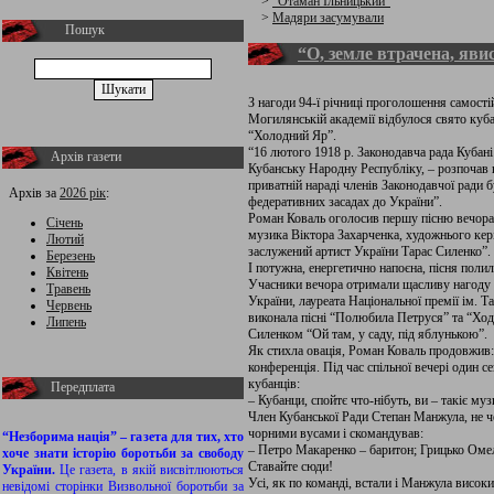
>
“Отаман Ільницький”
>
Мадяри засумували
Пошук
“О, земле втрачена, яви
З нагоди 94-ї річниці проголошення самості
Могилянській академії відбулося свято куба
“Холодний Яр”.
“16 лютого 1918 р. Законодавча рада Кубан
Архів газети
Кубанську Народну Республіку, – розпочав в
приватній нараді членів Законодавчої ради 
Архів за
2026 рік
:
федеративних засадах до України”.
Роман Коваль оголосив першу пісню вечора:
Січень
музика Віктора Захарченка, художнього кер
Лютий
заслужений артист України Тарас Силенко”.
Березень
І потужна, енергетично напоєна, пісня пол
Квітень
Учасники вечора отримали щасливу нагоду 
Травень
України, лауреата Національної премії ім. 
Червень
виконала пісні “Полюбила Петруся” та “Ходи
Липень
Силенком “Ой там, у саду, під яблунькою”.
Як стихла овація, Роман Коваль продовжив
конференція. Під час спільної вечері один с
кубанців:
Передплата
– Кубанци, спойтє что-нібуть, ви – такіє му
Член Кубанської Ради Степан Манжула, не
чорними вусами і скомандував:
“Незборима нація” – газета для тих, хто
– Петро Макаренко – баритон; Грицько Омел
хоче знати історію боротьби за свободу
Ставайте сюди!
України.
Це газета, в якій висвітлюються
Усі, як по команді, встали і Манжула висок
невідомі сторінки Визвольної боротьби за