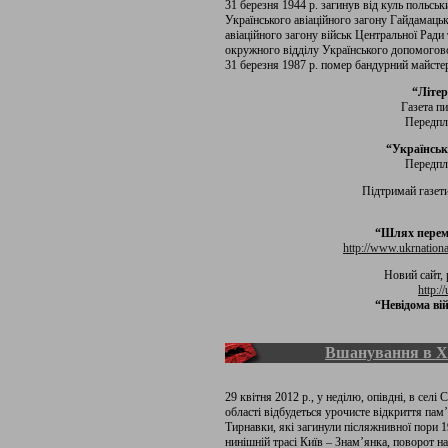
31 березня 1944 р. загинув від куль польсь
Українського авіаційного загону Гайдамацьк
авіаційного загону військ Центральної Ради
окружного відділу Українського допомогово
31 березня 1987 р. помер бандурний майсте
“Літер
Газета п
Передпла
“Українськ
Передпла
Підтримай газет
“Шлях пере
http://www.ukrnationa
Новий сайт,
http:/
“Невідома вій
Вшанування в Х
29 квітня 2012 р., у неділю, опівдні,
в селі 
області відбудеться урочисте відкриття па
Тирнавки, які загинули післяжнивної пори 
нинішній трасі Київ – Знам’янка, поворот 