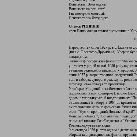
Вона встає! Вона одужа!
Вона засяє на весь світ!
І не померкне много літ
Печатка твого Духу дужа.
Олекса РІЗНИКІВ
,
член Національної спілки письменників Укр
О
Народився 27 січня 1927 р. в с. Їжівка на 
(нині с. Олексієво-Дружківка). Уперше був 
кандидатом.
Закінчив філософський факультет Московськ
учителем у рідній школі. 1956 року надісл
введення радянських військ до Угорщини. За
січня 1957 р. заарештований і засуджений 
волі в таборах суворого режиму і 5 років п
антирадянська агітація та пропаганда.
У таборах Мордовії познайомився з багатьм
подружився з композитором Василем Барві
допоміг упорядкувати й видати книжку “Лік
Звільнившись із табору в 1964 р., працював 
вчителювання його не допускали. Уклав кни
статті “Думки про рідний Донецький край”,
Донецькій області”, “Вільний час трудящих” 
польської книжку Єжі Єнджеєвича “Українськ
Розповсюджував самвидав.
9 листопада 1976 р. став одним з десятьох з
збирала та оприлюднювала факти порушень