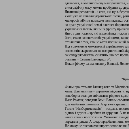
здавалося, віковічного сну малоросійства, 
етнографічну масу можна пробудити до держ
Лютневої революції – і села, які ще в березн
яких уже не співали українських пісень, ра
малоросів ніби за помахом палички якогось 
на краю української землі взялися боронити
українських пісень, які їм із фронту принес
Диво з див: селяни, які лише кілька тижнів
його, стали називати себе українцями, та ще
стріляючи в тих, хто не хотів нас на нашій з
Під враженням можливості українського дива
песимістів скаржиться на несприятливий хід 
занепаду українства, скиглить, що все пропа
отамана – Семена Ільницького”.
Показ фільму заплановано у Вінниці, Ямполі
“Кра
Фільм про отамана Ільницького та Марківсь
маму. Для мами це – справжнє відкриття, що
непоборна воля до звільнення рідного краю 
Пане Романе, завдяки Вам і Вашим соратника
для майбутніх поколінь. А це вже страшно.
Газета “Незборима нація” – яскрава, змістовн
рідних і друзів – зробила їм дарунки. А на 
нашої спілки політв’язнів. Упевнена: знайд
передплачувала. А щодо придбання книг мені
Не можу не висловити щирого захоплення 