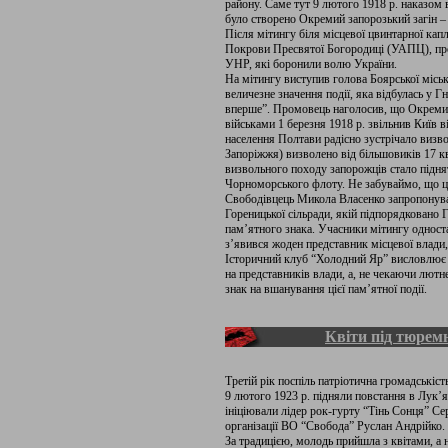
району. Саме тут 9 лютого 1918 р. наказом
було створено Окремий запорозький загін 
Після мітингу біля місцевої цвинтарної кап
Покрови Пресвятої Богородиці (УАПЦ), пров
УНР, які боронили волю України.
На мітингу виступив голова Боярської міськ
величезне значення події, яка відбулась у Гна
вперше”. Промовець наголосив, що Окремий 
військами 1 березня 1918 р. звільнив Київ 
населення Полтави радісно зустрічало визвол
Запоріжжя) визволено від більшовиків 17 к
визвольного походу запорожців стало піднят
Чорноморського флоту. Не забуваймо, що це
Свободівцець Микола Власенко запропонував
Гореницької сільради, якій підпорядковано 
пам’ятного знака. Учасники мітингу односта
з’явився жоден представник місцевої влади,
Історичний клуб “Холодний Яр” висловлює с
на представників влади, а, не чекаючи лютн
знак на вшанування цієї пам’ятної події.
Квіти під тюрем
Третій рік поспіль патріотична громадськіс
9 лютого 1923 р. підняли повстання в Лук’ян
ініціювали лідер рок-гурту “Тінь Сонця” Се
організації ВО “Свобода” Руслан Андрійко.
За традицією, молодь прийшла з квітами, а 