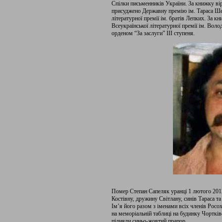
Спілки письменників України. За книжку ві
присуджено Державну премію ім. Тараса Шев
літературної премії ім. братів Лепких. За к
Всеукраїнської літературної премії ім. Вол
орденом “За заслуги” ІІІ ступеня.
Помер Степан Сапеляк уранці 1 лютого 2012
Костівну, дружину Світлану, синів Тараса т
Ім’я його разом з іменами всіх членів Росох
на меморіальній таблиці на будинку Чорткі
підняли синьо-жовтий прапор.