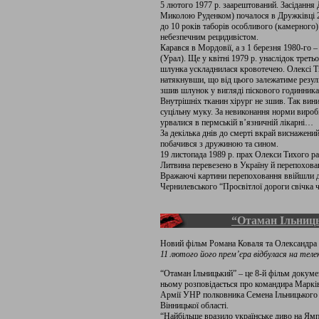
5 лютого 1977 р. заарештований. Засідання
Миколою Руденком) почалося в Дружківці 2
до 10 років таборів особливого (камерного)
небезпечним рецидивістом.
Карався в Мордовії, а з 1 березня 1980-го 
(Урал). Ще у квітні 1979 р. унаслідок треть
шлунка ускладнилася кровотечею. Олексі Т
натякнувши, що від цього залежатиме резул
зшив шлунок у вигляді піскового годинника,
Внутрішніх тканин хірург не зшив. Так вин
суцільну муку. За невиконання норми виробі
урвалися в пермській в’язничній лікарні…
За декілька днів до смерті вкрай виснажени
побачився з дружиною та сином.
19 листопада 1989 р. прах Олекси Тихого р
Литвина перевезено в Україну й перепохова
Вражаючі картини перепоховання ввійшли до
Чернилевського “Просвітлої дороги свічка ч
“Отаман Ільниц
Новий фільм Романа Коваля та Олександра
11 лютого його прем’єра відбулася на тел
“Отаман Ільницький” – це 8-й фільм докуме
ньому розповідається про командира Марків
Армії УНР полковника Семена Ільницького 
Вінницької області.
“Найбільше вразило українське диво на Ямп