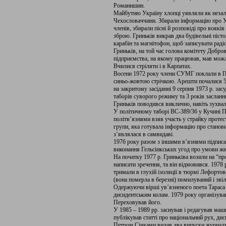
Романишин.
Майбутню Україну хлопці уявляли як незал
Чехословаччини. Збирали інформацію про У
членів, збирали пісні й розповіді про воякі
зброю. Гриньків викрав два будівельні пісто
карабін та магнітофон, щоб записувати радіо
Гриньків, на той час голова комітету Добров
підприємства, на якому працював, мав можли
Вчилися стріляти і в Карпатах.
Восени 1972 року члени СУМГ поклали в Пе
синьо-жовтою стрічкою. Арешти почалися 5 
на закритому засіданні 9 серпня 1973 р. засу
таборів суворого режиму та 3 років заслання
Гриньків поводився виклично, навіть зухвал
У політичному таборі ВС-389/36 у Кучині П
політв’язнями взяв участь у страйку протес
групи, яка готувала інформацію про становищ
з’являлася в самвидаві.
1976 року разом з іншими в’язнями підписа
виконання Гельсінкських угод про умови жит
На початку 1977 р. Гриньківа возили на “п
написати зречення, та він відмовився. 1978
тримали в глухій ізоляції в тюрмі Лефорто
(вона померла в березні) помилуваний і зві
Одержуючи вірші ув’язненого поета Тараса 
дисидентським колам. 1979 року організува
Переховував його.
У 1985 – 1989 рр. заснував і редагував ма
публікував статті про національний рух, дис
Петром Січками видав два випуски журналу 