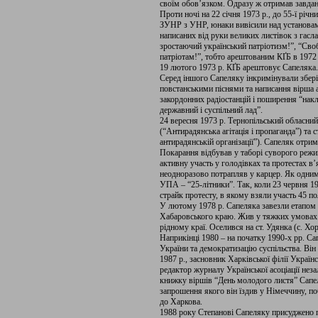
своїм обов’язком. Одразу ж отримав завдан
Проти ночі на 22 січня 1973 р., до 55-ї річ
ЗУНР з УНР, юнаки вивісили над установам
написаних від руки великих листівок з гасла
зростаючий український патріотизм!”, “Своб
патріотам!”, тобто арештованим КҐБ в 1972
19 лютого 1973 р. КҐБ арештовує Сапеляка.
Серед іншого Сапеляку інкримінували збер
повстанськими піснями та написання вірша 
закордонних радіостанцій і поширення “нак
державний і суспільний лад”.
24 вересня 1973 р. Тернопільський обласний с
(“Антирадянська агітація і пропаганда”) та 
антирадянській організації”). Сапеляк отрим
Покарання відбував у таборі суворого режи
активну участь у голодівках та протестах в’
неодноразово потрапляв у карцер. Як одни
УПА – “25-літники”. Так, коли 23 червня 19
страйк протесту, в якому взяли участь 45 по
У лютому 1978 р. Сапеляка завезли етапом 
Хабаровського краю. Жив у тяжких умовах. 
рідному краї. Оселився на ст. Удянка (с. Х
Наприкінці 1980 – на початку 1990-х рр. Сап
України та демократизацію суспільства. Він 
1987 р., засновник Харківської філії Українс
редактор журналу Української асоціації неза
книжку віршів “День молодого листя” Сапе
запрошення якого він їздив у Німеччину, п
до Харкова.
1988 року Степанові Сапеляку присуджено п