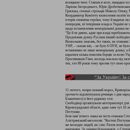
козацьких імен. Ставши в коло, нащадки хо
Ларіона Загороднього, Юрія Дроботковськог
Грисюка, січових стрільців Миколу Опоку
Координатор Комітету визволення політв’яз
історія сповнена героїки, тому й надихає на
попередня, ні теперішня влада в Україні не 
щодо встановлення меморіальної дошки на 
“Це й не дивно, адже при владі перебувають 
Продовжив думку Руслана інший свободівец
Визвольних змагань, без таких, як отамани
УНР, – сказав він, – не було б ОУН, не було
встановимо не лише меморіальну дошку, а й 
каралися кілька поколінь борців за волю Ук
Проспівавши Гімн, молодь поклала під засн
тих, хто 89 років тому пролив тут свою кро
“За Україну! За 
11 лютого, попри сильний мороз, Криворізь
урочисто відсвяткувала річницю з дня нар
Блакитного) в його рідному селі.
Свободівці організували автотранспорт для
Кіровоградської області, адже саме тут 10
Пестушко.
Біля пам’ятного знака на честь отамана Степ
Алістранський наголосив: “Костеві Пестушку
же молодих людей, як і він. Разом вони від
наречених. За даними більшовиків, у Степові