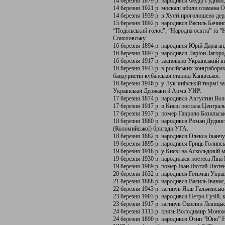
14 березня 1879 р. народився Федір Гудима
14 березня 1921 р. москалі вбили отамана 
14 березня 1939 р. в Хусті проголошено де
15 березня 1892 р. народився Василь Бачин
“Подільський голос”, “Народна освіта” та 
Соколовську.
16 березня 1894 р. народився Юрій Дараган,
16 березня 1897 р. народився Ларіон Загород
16 березня 1917 р. засновано Український в
16 березня 1943 р. в російських концтабора
бандуристів кубанської станиці Канівської.
16 березня 1946 р. у Лук’янівській тюрмі 
Української Держави й Армії УНР.
17 березня 1874 р. народився Августин Вол
17 березня 1917 р. в Києві постала Централь
17 березня 1937 р. помер Гаврило Базильсь
18 березня 1880 р. народився Роман Дудинс
(Коломийської) бригади УГА.
18 березня 1882 р. народився Олекса Іванч
19 березня 1895 р. народився Гриць Голинс
19 березня 1918 р. у Києві на Аскольдовій 
19 березня 1930 р. народилася поетеса Ліна 
19 березня 1989 р. помер Іван Лютий-Лютен
20 березня 1632 р. народився Гетьман Украї
21 березня 1888 р. народився Василь Іванис
22 березня 1943 р. загинув Яків Гальчевськ
23 березня 1903 р. народився Петро Гузій, 
23 березня 1917 р. загинув Омелян Левицьк
24 березня 1113 р. князь Володимир Моном
24 березня 1890 р. народився Осип “Юно” 