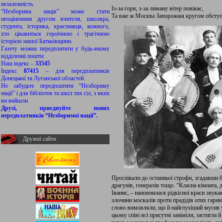
незалежність.
Із-за гори, з-за лиману вітер повіває,
“Незборима нація” може стати
Та вже ж Москва Запорожжя кругом обступа
неоціненним другом вчителя, школяра,
студента, історика, краєзнавця, кожного,
хто цікавиться героїчною і трагічною
історією нашої Батьківщини.
Газету можна передплатити у будь-якому
відділенні пошти:
Наш індекс –
33545
Індекс
87415
– для передплатників
Донецької та Луганської областей.
Не забудьте передплатити “Незбориму
нації” і для бібліотек та шкіл тих сіл, з яких
ви вийшли.
Друзі, приєднуйте нових
передплатників “Незборимої нації”.
Дружні сайти
Проспівали до останньої строфи, згадавши б
драгунів, генералів тощо. “Класна кімната,
Іванис, – наповнилася рідкісної краси звук
злочини москалів проти прадідів отих гарних
слово вимовляли, що й найглухіший мусив ус
цьому співі всі присутні заніміли, застигла