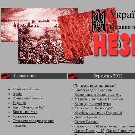
березень 2012
Головне меню
>
“О, земле втрачена, явись!”
Головна сторінка
>
Ювілеї та дати. Березень
Архів
>
Вшанування в Холодному Яру
Розширений пошук
>
У Гнатівці, неподалік Гореничів
Редакція
>
Квіти під тюремні мури
Клуб "Холодний Яр"
>
“За Україну! За свободу!”
Книги - поштою
>
Крутівські могили у Старосіллі
Гостьова книга
>
Дмитро Гриньків
Стежками холодноярських
>
Степан Сапеляк
отаманів
>
Співає собі та Мамаю кобзар Ігор Рачо
>
Олексі Тихому – 85, Олексі Різниківу –