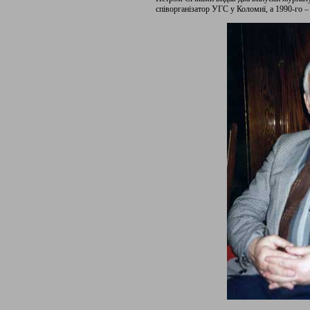
співорганізатор УГС у Коломиї, а 1990-го 