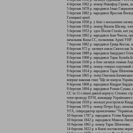
4 березня 1962 р. помер Никифор Гірняк, 
5 березня 1878 р. народився Ілько Гаврилюк
5 березня 1882 р. народився Ярослав Воєві
Галицької армії.
5 березня 1950 р. у бою з москалями заги
5 березня 1950 р. помер Василь Шкляр, чле
5 березня 1953 р. здох Йосип Сталін, кат ук
6 березня 1892 р. народився Іван Чмола, ор
начальник Коша СС, полковник Армії УНР.
7 березня 1882 р. народився Гриць Коссак,
8 березня 972 р. загинув князь Святослав З
8 березня 1889 р. народився бандурист Оле
8 березня 1908 р. народився Тарас Бульба-
8 березня 1930 р. в бою загинув отаман Ан
8 березня 1960 р. помер генерал-хорунжий
9 березня 1814 р. народився Тарас Шевченк
9 березня 1865 р. театр Омеляна Бачинсько
вперше виконав гімн “Ще не вмерла Україна
9 березня 1868 р. народився Кіндрат Бардіж,
9 березня 1894 р. народився Роман Сушко,
СС та 11-ї пішої дивізії корпусу Січових ст
член проводу ПУН, командир Українського л
9 березня 1918 р. москалі розстріляли Кіндр
9 березня 1970 р. помер Петро Будз, начал
УГА, співредактор щомісячника “Українськ
10 березня 1787 р. народився Устим Карма
10 березня 1842 р. народився Микола Лисен
10 березня 1861 р. помер Тарас Шевченко.
14 березня 1822 р. в Києві поставлено пер