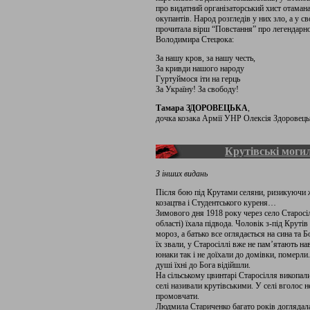
про видатний організаторський хист отамана
окупантів. Народ розгледів у них зло, а у 
прочитала вірш “Повстання” про легендарно
Володимира Стецюка:
За нашу кров, за нашу честь,
За кривди нашого народу
Гуртуймося іти на герць
За Україну! За свободу!
Тамара ЗДОРОВЕЦЬКА
,
дочка козака Армії УНР Олексія Здоровець
Крутівські могил
З інших видань
Після бою під Крутами селяни, ризикуючи 
козацтва і Студентського куреня…
Зимового дня 1918 року через село Старосі
області) їхала підвода. Чоловік з-під Круті
мороз, а батько все оглядається на сина та Б
їх звали, у Старосіллі вже не пам’ятають на
юнаки так і не доїхали до домівки, померли.
душі їхні до Бога відійшли.
На сільському цвинтарі Старосілля викопали
селі називали крутівськими. У селі вголос 
промовчати.
Людмила Стариченко багато років доглядала 