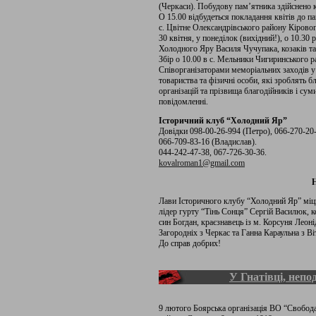
(Черкаси). Побудову пам’ятника здійснено 
О 15.00 відбудеться покладання квітів до 
с. Цвітне Олександрівського району Кіровог
30 квітня, у понеділок (вихідний!), о 10.3
Холодного Яру Василя Чучупака, козаків т
Збір о 10.00 в с. Мельники Чигиринського р
Співорганізаторами меморіальних заходів у
товариства та фізичні особи, які зроблять б
організацій та прізвища благодійників і с
повідомленні.
Історичний клуб “Холодний Яр”
Довідки 098-00-26-994 (Петро), 066-270-20
066-709-83-16 (Владислав).
044-242-47-38, 067-726-30-36.
kovalroman1@gmail.com
Н
Лави Історичного клубу “Холодний Яр” міц
лідер гурту “Тінь Сонця” Сергій Василюк,
син Богдан, краєзнавець із м. Корсуня Лео
Загородніх з Черкас та Ганна Караульна з Ві
До справ добрих!
У Гнатівці, непо
9 лютого Боярська організація ВО “Свобода