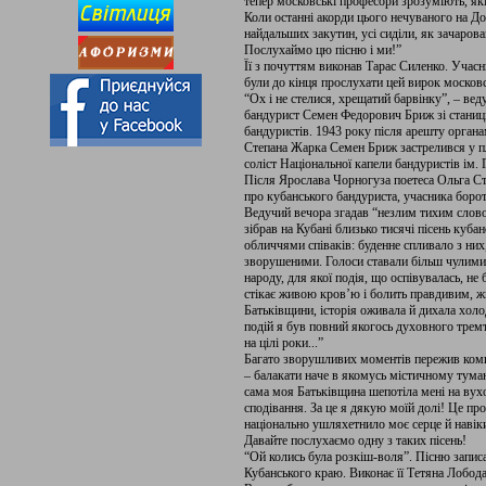
тепер московські професори зрозуміють, які 
Коли останні акорди цього нечуваного на До
найдальших закутин, усі сиділи, як зачаров
Послухаймо цю пісню і ми!”
Її з почуттям виконав Тарас Силенко. Учасн
були до кінця прослухати цей вирок моско
“Ох і не стелися, хрещатий барвінку”, – ве
бандурист Семен Федорович Бриж зі станиці 
бандуристів. 1943 року після арешту орган
Степана Жарка Семен Бриж застрелився у пл
соліст Національної капели бандуристів ім
Після Ярослава Чорногуза поетеса Ольга С
про кубанського бандуриста, учасника боро
Ведучий вечора згадав “незлим тихим слов
зібрав на Кубані близько тисячі пісень куба
обличчями співаків: буденне спливало з них
зворушеними. Голоси ставали більш чулими 
народу, для якої подія, що оспівувалась, не 
стікає живою кров’ю і болить правдивим, ж
Батьківщини, історія оживала й дихала хо
подій я був повний якогось духовного тремт
на цілі роки...”
Багато зворушливих моментів пережив компо
– балакати наче в якомусь містичному тумані 
сама моя Батьківщина шепотіла мені на вухо у
сподівання. За це я дякую моїй долі! Це пр
національно ушляхетнило моє серце й наві
Давайте послухаємо одну з таких пісень!
“Ой колись була розкіш-воля”. Пісню записа
Кубанського краю. Виконає її Тетяна Лобода