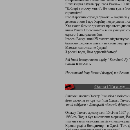
Я тільки раз слухав гру Ігоря Рачка – 10 лі
“Кобзарі в моєму житті”. Не лише гра, а й о
скромність!
Ігор Карпович справді “рачок” – закрився у
де нема з ким і про Україну посумувати. І са
Хто схоче більше дізнатися про цього дивов
війна Рената Польового” – в ній уміщено с
одного. І листування їхнє!
Ігореві Рачку, який 25 лютого відсвяткував 
бажаємо ще довго співати на своїй бандурі –
Мамаєм самотнім не будеш!
З роси й води, Вам дорогий батьку!
Від імені Історичного клубу “Холодний Яр
Роман КОВАЛЬ
На світлині Ігор Рачок (ліворуч) та Ренат П
Олексі Тихому – 8
Вітаючи поета Олексу Різниківа з ювілеєм
його слово на вечорі пам’яті Олекси Тихого
який відбувся в Донецькій обласній філармо
Олексу Тихого арештували 15 січня 1957 р.
1959-го. Тоді я був військовим моряком, Во
тим ми з ним написали листівку, надрукувал
Кіровограді, а Володимир – в Одесі. “Геть ф