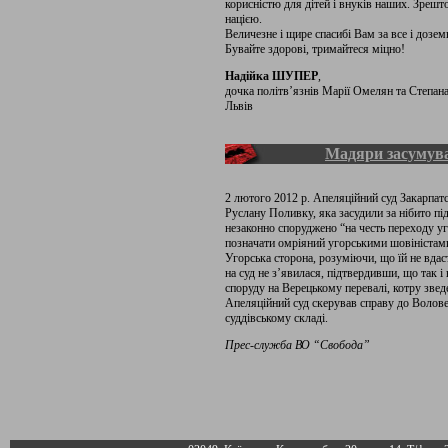
корисністю для дітей і внуків наших. Зрешт
нацією.
Величезне і щире спасибі Вам за все і дозем
Бувайте здорові, тримайтеся міцно!
Надійка ШУПЕР
,
дочка політв’язнів Марії Омелян та Степан
Львів
Мадяри засумув
2 лютого 2012 р. Апеляційний суд Закарпат
Руслану Поливку, яка засудили за нібито пі
незаконно споруджено “на честь переходу у
позначати омріяний угорськими шовіністами
Угорська сторона, розуміючи, що їй не вдас
на суд не з’явилася, підтвердивши, що так і
споруду на Верецькому перевалі, котру зведе
Апеляційний суд скерував справу до Волове
суддівському складі.
Прес-служба ВО “Свобода”