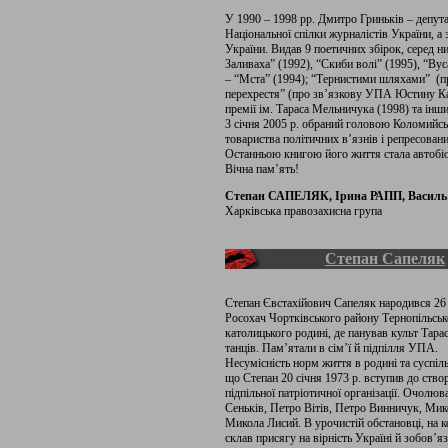
У 1990 – 1998 рр. Дмитро Гриньків – депутат
Національної спілки журналістів України, а 
України. Видав 9 поетичних збірок, серед 
Заливаха” (1992), “Скиби волі” (1995), “Вус
– “Мста” (1994); “Тернистими шляхами” (п
перехрестя” (про зв’язкову УПА Юстину Кач
премії ім. Тараса Мельничука (1998) та інши
3 січня 2005 р. обраний головою Коломийськ
товариства політичних в’язнів і репресовани
Останньою книгою його життя стала автобіо
Вічна пам’ять!
Степан САПЕЛЯК, Ірина РАПП, Васи
Харківська правозахисна група
Степан Сапеляк
Степан Євстахійович Сапеляк народився 26 б
Росохач Чортківського району Тернопільської
католицького родині, де панував культ Тара
танців. Пам’ятали в сім’ї й підпілля УПА.
Несумісність норм життя в родині та суспіль
що Степан 20 січня 1973 р. вступив до створ
підпільної патріотичної організації. Очол
Сеньків, Петро Вітів, Петро Винничук, Ми
Микола Лисий. В урочистій обстановці, на к
склав присягу на вірність Україні й зобов’