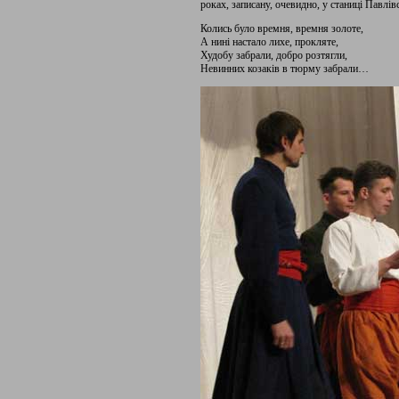
роках, записану, очевидно, у станиці Павлівс
Колись було времня, времня золоте,
А нині настало лихе, прокляте,
Худобу забрали, добро розтягли,
Невинних козаків в тюрму забрали…