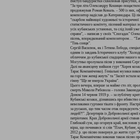
Виступ бандуристки схвилював присутніх, а 
“За три літа Олександру Кошицю пощастило з
продовжував Роман Коваль. – 500 із них, оф
композитор надіслав до Катеринодара. Ці пі
“скарбом найвищої художньої та історичної ц
статистичного комітету, пісенний матеріал 
усіх кубанських установах, та слід їхній уже
справи”, – написав у своїх “Спогадах” Оле
пісень, впорядкований композитором… “Там,
“Тінь сонця”.
Сергій Василюк, як і Тетяна Лобода, спеціал
одним із завдань Історичного клубу “Холод
обличчям до кубанської спадщини нашого н
Могутньо пролунала пісня у виконанні Серг
Далі на авансцену вийшов гурт “Хорея козац
Тарас Компаніченко). Геніальні музики вико
на горі там женці жнуть” та “Засвіт встали 
гімну “Ще не вмерла Україна”.
Цього вечора, вперше за майже сто літ, прол
смерть Миколи Рябовола – голови Законодавч
Доном 14 червня 1919 р. – за публічну крит
Кубанські козаки, дізнавшись про вбивство 
невеликими гуртами тікати з фронту. Настрі
за руських, що тим часом отак порядкують 
людей?!”. Дезертирів із Добровольчої армії
патріотами. Крах Добровольчої армії става
Глибокий сум, що огорнув край, висловив у
вірш, що починався зі слів “Плач, Кубане, 
2012 р. цю пісню повернув до життя гурт “Х
Тарас Компаніченко виконав також пісню пр