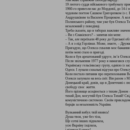
Хай живе справжня свобода народу!”
19 лютого суддя військового трибуналу при
1960-го привезли нас до Мордовії, до 14-ї 
чудовим поетом Сашком Григоренком із с. 
Андрушківим та Василем Процюком. А коли 
Полянського району, там уже був Олекса Ти
незалежний у поведінці.
Треба сказати, що в таборах важливе значе
– Ви з Єнакієвого? – запитав він мене.
– Так, але переїхали 48 року до Одеської об
– А я з-під Горлівки. Може, знаєте, – Дружк
Пригадую, що Олекса схвалив моє бажання
потім мені стало в пригоді.
Коли я був арештований удруге, ім’я Олекс
Після звільнення 1977 року я намагався слу
Українську гельсінкську групу, однією із за
Одеси. І лунали схвальні відгуки про Олекс
Коли постало питання про перепоховання Ва
Олекси залунало на весь світ. Він разом 
Донецький край, довів, що в Донеччині є люд
свободу своє життя.
Його прізвище асоціюється з тихим Доном – 
тихий Дон, могутній був Олекса Тихий! Сві
комуністичною системою. Своїм прикладом 
борців за незалежність України.
Вулканний вибух твій явивсь!
Душа твоя, уже без тіла,
Ще сотні інших підпалила,
усю Вкраїну ізцілила,
і підняла її увись!