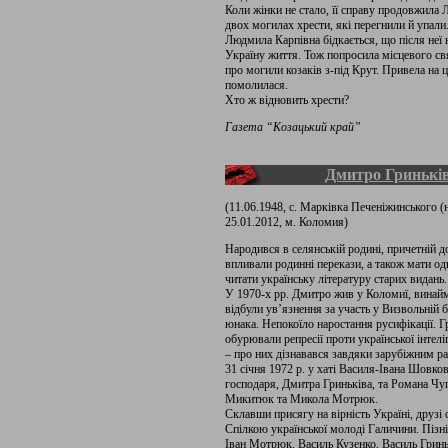
Коли жінки не стало, її справу продовжила 
двох могилах хрести, які перегнили й упали
Людмила Карпівна бідкається, що після неї н
Україну життя. Тож попросила місцевого св
про могили козаків з-під Крут. Привела на ц
помолилася.
Хто ж відновить хрести?
Газета “Козацький край”
Дмитро Гринькі
(11.06.1948, с. Марківка Печеніжинського (
25.01.2012, м. Коломия)
Народився в селянській родині, причетній 
впливали родинні перекази, а також мати о
читати українську літературу старих видань.
У 1970-х рр. Дмитро жив у Коломиї, винай
відбули ув’язнення за участь у Визвольній 
юнака. Непокоїло наростання русифікації. Гр
обурювали репресії проти української інтелі
– про них дізнавався завдяки зарубіжним ра
31 січня 1972 р. у хаті Василя-Івана Шовко
господаря, Дмитра Гриньківа, та Романа Ч
Микитюк та Микола Мотрюк.
Склавши присягу на вірність Україні, друзі 
Спілкою української молоді Галичини. Піз
Іван Мотрюк, Василь Кузенко, Василь Гриньк