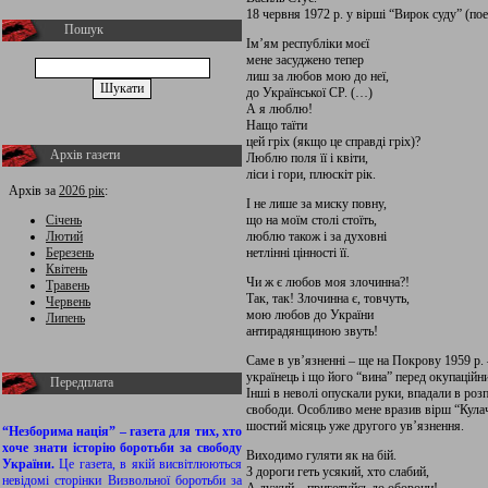
18 червня 1972 р. у вірші “Вирок суду” (по
Пошук
Ім’ям республіки моєї
мене засуджено тепер
лиш за любов мою до неї,
до Української СР. (…)
А я люблю!
Нащо таїти
цей гріх (якщо це справді гріх)?
Архів газети
Люблю поля її і квіти,
ліси і гори, плюскіт рік.
Архів за
2026 рік
:
І не лише за миску повну,
Січень
що на моїм столі стоїть,
Лютий
люблю також і за духовні
Березень
нетлінні цінності її.
Квітень
Чи ж є любов моя злочинна?!
Травень
Так, так! Злочинна є, товчуть,
Червень
мою любов до України
Липень
антирадянщиною звуть!
Саме в ув’язненні – ще на Покрову 1959 р.
українець і що його “вина” перед окупацій
Передплата
Інші в неволі опускали руки, впадали в розп
свободи. Особливо мене вразив вірш “Кулачн
шостий місяць уже другого ув’язнення.
“Незборима нація” – газета для тих, хто
хоче знати історію боротьби за свободу
Виходимо гуляти як на бій.
України.
Це газета, в якій висвітлюються
З дороги геть усякий, хто слабий,
невідомі сторінки Визвольної боротьби за