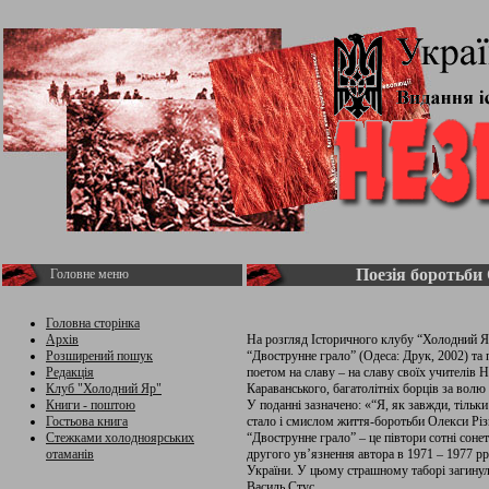
Поезія боротьби
Головне меню
Головна сторінка
Архів
На розгляд Історичного клубу “Холодний Яр
Розширений пошук
“Двострунне грало”
(Одеса: Друк, 2002) та
Редакція
поетом на славу – на славу своїх учителів 
Клуб "Холодний Яр"
Караванського, багатолітніх борців за волю
Книги - поштою
У поданні зазначено: «“Я, як завжди, тільк
Гостьова книга
стало і смислом життя-боротьби Олекси Різ
Стежками холодноярських
“Двострунне грало” – це півтори сотні сонет
отаманів
другого ув’язнення автора в 1971 – 1977 рр
України. У цьому страшному таборі загину
Василь Стус.