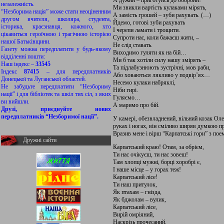
А дужий – приготуйсь до оборони!
незалежність.
Ми звикли вартість кулаками мірять,
“Незборима нація” може стати неоціненним
А замість грошей – зуби рахувать. (…)
другом вчителя, школяра, студента,
Йдемо, готові зуби рахувать
історика, краєзнавця, кожного, хто
І черепи ламати і трощити.
цікавиться героїчною і трагічною історією
Супроти нас, коли бажаєш жити, –
нашої Батьківщини.
Не слід ставать.
Газету можна передплатити у будь-якому
Виходимо гуляти як на бій…
відділенні пошти:
Ми б так хотіли силу нашу змірять –
Наш індекс –
33545
Та підлабузнюють зустрічні, мов раби,
Індекс
87415
– для передплатників
Або ховаються лякливо у подвір’ях…
Донецької та Луганської областей.
Несемо кулаки набряклі,
Не забудьте передплатити “Незбориму
Ніби гирі.
нації” і для бібліотек та шкіл тих сіл, з яких
Гуляємо…
ви вийшли.
А маримо про бій.
Друзі, приєднуйте нових
передплатників “Незборимої нації”.
У камері, обезвладнений, вільний козак Оле
руках і ногах, він сміливо ширяв думкою п
Вразив мене і вірш “Карпатські гори” з пое
Дружні сайти
Карпатський краю! Отам, за обрієм,
Ти нас очікуєш, ти нас зовеш!
Там хлопці мужні, борці хоробрі є,
І наше місце – у горах теж!
Карпатський лісе!
Ти наш притулок,
Як птахам – гнізда,
Як бджолам – вулик,
Карпатський лісе,
Вирій омріяний,
Наскрізь прочесаний,