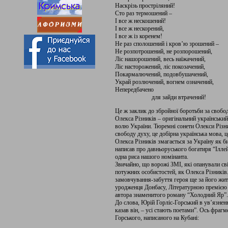
Наскрізь простріляний!
Сто раз термошений –
І все ж нескошений!
І все ж нескорений,
І все ж із коренем!
Не раз сполошений і кров’ю зрошений –
Не розпотрошений, не розпорошений,
Ліс нашорошений, весь наїжачений,
Ліс насторожений, ліс покозачений,
Покармалючений, подовбушачений,
Украй розлючений, вогнем означений,
Непередбачено
для зайди втрачений!
Це ж заклик до збройної боротьби за свобо
Олекса Різників – оригінальний українськи
волю України. Тюремні сонети Олекси Різни
свободу духу, це добірна українська мова, 
Олекса Різників змагається за Україну як б
написав про давньоруського богатиря “Іллей
одна риса нашого номінанта.
Звичайно, що ворожі ЗМІ, які опанували сві
потужних особистостей, як Олекса Різників
замовчування-забуття героя ще за його жит
уродженця Донбасу, Літературною премією 
автора знаменитого роману “Холодний Яр”.
До слова, Юрій Горліс-Горський в ув’язненн
казав він, – усі стають поетами”. Ось фра
Горського, написаного на Кубані: