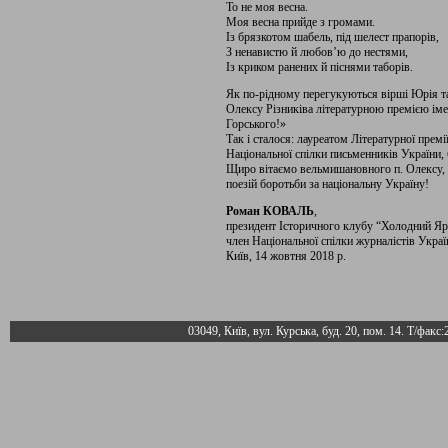
То не моя весна.
Моя весна прийде з громами.
Із брязкотом шабель, під шелест прапорів,
З ненавистю й любов’ю до нестями,
Із криком ранених й піснями таборів.
Як по-рідному перегукуються вірші Юрія та
Олексу Різниківа літературною премією іме
Горського!»
Так і сталося: лауреатом Літературної премі
Національної спілки письменників України, 
Щиро вітаємо вельмишановного п. Олексу, в
поезій боротьби за національну Україну!
Роман КОВАЛЬ
,
президент Історичного клубу “Холодний Яр”
член Національної спілки журналістів Украї
Київ, 14 жовтня 2018 р.
03049, Київ, вул. Курська, буд. 20, пом. 14. Т/факс: