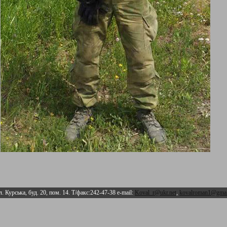
л. Курська, буд. 20, пом. 14. Т/факс:242-47-38 e-mail:
Koval_r@ukr.net
,
kovalroman1@gmai