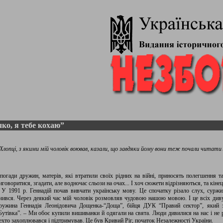
ко, я тебе кохаю”
Хлопці, з якими мій чоловік воював, казали, що завдяки йому
вони теж почали читати 
погади дружин, матерів, які втратили своїх рідних на війні, приносять полегшення т
иговоритися, згадати, але водночас сльози на очах... І хоч сюжети відрізняються, та кінец
 У 1991 р. Геннадій почав вивчати українську мову. Це спочатку різало слух, суржи
чився. Через деякий час мій чоловік розмовляв чудовою нашою мовою. І це всіх дивув
ружина Геннадія Леонідовича Дощенка-“Доща”, бійця ДУК “Правий сектор”, який з
Бутівка”. – Ми обоє купили вишиванки й одягали на свята. Люди дивилися на нас і не
ехто захоплювався і підтримував. Це був Кривий Ріг, початок Незалежності України.