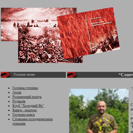
“Сонеч
Головне меню
Головна сторінка
“
Архів
Розширений пошук
Редакція
С
Клуб "Холодний Яр"
в
Книги - поштою
–
Гостьова книга
в
Стежками холодноярських
д
отаманів
“
д