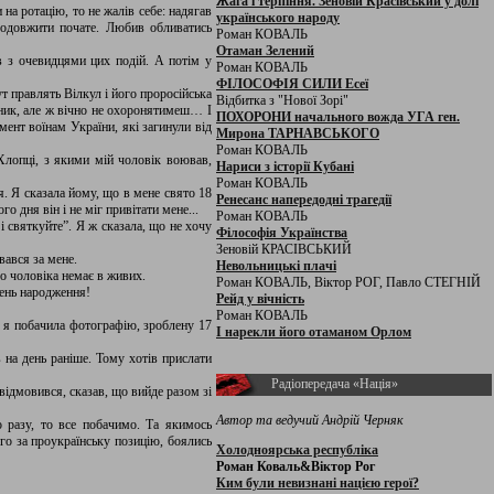
Жага і терпіння. Зеновій Красівський у долі
на ротацію, то не жалів себе: надягав
українського народу
продовжити почате. Любив обливатись
Роман КОВАЛЬ
Отаман Зелений
в з очевидцями цих подій. А потім у
Роман КОВАЛЬ
ФІЛОСОФІЯ СИЛИ Есеї
ут правлять Вілкул і його проросійська
Відбитка з "Нової Зорі"
тник, але ж вічно не охоронятимеш… І
ПОХОРОНИ начального вожда УГА ген.
мент воїнам України, які загинули від
Мирона ТАРНАВСЬКОГО
Роман КОВАЛЬ
Хлопці, з якими мій чоловік воював,
Нариси з історії Кубані
Роман КОВАЛЬ
я. Я сказала йому, що в мене свято 18
Ренесанс напередодні трагедії
о дня він і не міг привітати мене...
Роман КОВАЛЬ
і святкуйте”. Я ж сказала, що не хочу
Філософія Українства
Зеновій КРАСІВСЬКИЙ
вався за мене.
Невольницькі плачі
го чоловіка немає в живих.
Роман КОВАЛЬ, Віктор РОГ, Павло СТЕГНІЙ
день народження!
Рейд у вічність
Роман КОВАЛЬ
м я побачила фотографію, зроблену 17
І нарекли його отаманом Орлом
 на день раніше. Тому хотів прислати
Радіопередача «Нація»
 відмовився, сказав, що вийде разом зі
Автор та ведучий Андрій Черняк
 разу, то все побачимо. Та якимось
го за проукраїнську позицію, боялись
Холодноярська республіка
Роман Коваль&Віктор Рог
Ким були невизнані нацією герої?