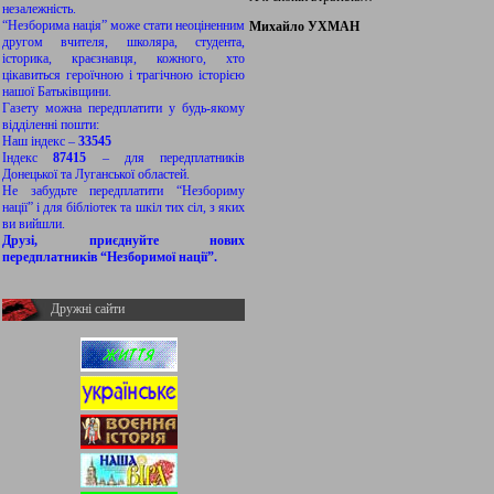
незалежність.
“Незборима нація” може стати неоціненним
Михайло УХМАН
другом вчителя, школяра, студента,
історика, краєзнавця, кожного, хто
цікавиться героїчною і трагічною історією
нашої Батьківщини.
Газету можна передплатити у будь-якому
відділенні пошти:
Наш індекс –
33545
Індекс
87415
– для передплатників
Донецької та Луганської областей.
Не забудьте передплатити “Незбориму
нації” і для бібліотек та шкіл тих сіл, з яких
ви вийшли.
Друзі, приєднуйте нових
передплатників “Незборимої нації”.
Дружні сайти