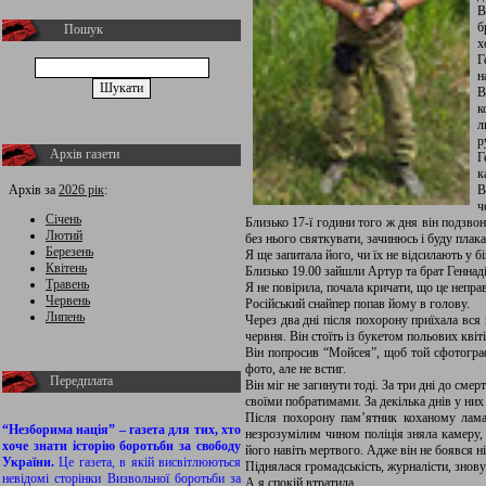
В
б
Пошук
х
Г
н
В
к
л
р
Архів газети
Г
к
Архів за
2026 рік
:
В
ч
Січень
Близько 17-ї години того ж дня він подзво
Лютий
без нього святкувати, зачинюсь і буду плак
Березень
Я ще запитала його, чи їх не відсилають у 
Квітень
Близько 19.00 зайшли Артур та брат Геннаді
Травень
Я не повірила, почала кричати, що це непра
Червень
Російський снайпер попав йому в голову.
Липень
Через два дні після похорону приїхала вся
червня. Він стоїть із букетом польових квіт
Він попросив “Мойсея”, щоб той сфотограф
фото, але не встиг.
Передплата
Він міг не загинути тоді. За три дні до сме
своїми побратимами. За декілька днів у ни
Після похорону пам’ятник коханому ламал
“Незборима нація” – газета для тих, хто
незрозумілим чином поліція зняла камеру,
хоче знати історію боротьби за свободу
його навіть мертвого. Адже він не боявся ні
України.
Це газета, в якій висвітлюються
Піднялася громадськість, журналісти, знову
невідомі сторінки Визвольної боротьби за
А я спокій втратила…