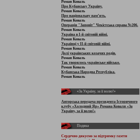
Роман Коваль
Про Кубанську Україну.
Роман Коваль
Про національну пам’ять.
Роман Коваль
Операція "Заповіт" Чекістська справа №206.
Роман Коваль
Україна в І-й світовій війні.
Роман Коваль
Українці у ІІ-й світовій війні.
Роман Коваль
Долі українських козачих родів.
Роман Коваль
Так творилось українське військо.
Роман Коваль
Кубанська Народна Республіка.
Роман Коваль
«За Україну, за її волю!»
Авторська передача президента Історичного
клубу «Холодний Яр» Романа Коваля «За
Україну, за її волю!»
Подяка
Сердечно дякуємо за підтримку
газети