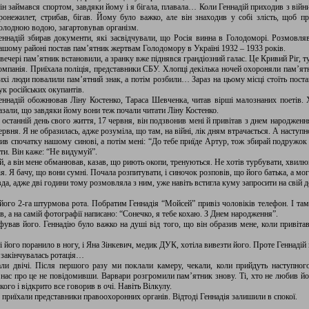
ін займався спортом, завдяки йому і я бігала, плавала… Коли Геннадій приходив з війни 
ронежилет, стрибав, бігав. Йому було важко, але він знаходив у собі злість, щоб 
олодною водою, загартовував організм.
еннадій збирав документи, які засвідчували, що Росія винна в Голодоморі. Розмовля
ашому районі постав пам’ятник жертвам Голодомору в Україні 1932 – 1933 років.
вечері пам’ятник встановили, а зранку вже піднявся грандіозний галас. Це Кривий Ріг, т
омпанія. Приїхала поліція, представники СБУ. Хлопці декілька ночей охороняли пам’я
ихі люди повалили пам’ятний знак, а потім розбили… Зараз на цьому місці стоїть поста
ук російських окупантів.
еннадій обожнював Ліну Костенко, Тараса Шевченка, читав вірші малознаних поетів. 
азали, що завдяки йому вони теж почали читати Ліну Костенко.
 останній день свого життя, 17 червня, він подзвонив мені й привітав з днем народженн
ервня. Я не образилась, адже розуміла, що там, на війні, лік дням втрачається. А наступног
нив спочатку нашому синові, а потім мені: “До тебе приїде Артур, тож збирай подружок 
ати. Він каже: “Не видумуй”.
бій, а він мене обманював, казав, що риють окопи, тренуються. Не хотів турбувати, хвилю
я. Я бачу, що вони сумні. Почала розпитувати, і синочок розповів, що його батька, а мо
вда, адже дві години тому розмовляла з ним, уже навіть встигла куму запросити на свій 
 його 2-га штурмова рота. Побратим Геннадія “Мойсей” привіз чоловіків телефон. І та
ів, а на самій фотографії написано: “Сонечко, я тебе кохаю. З Днем народження”.
ував його. Геннадію було важко на душі від того, що він образив мене, коли привітав
рті його поранило в ногу, і Яна Зінкевич, медик ДУК, хотіла вивезти його. Проте Геннадій
х закінчувалась ротація…
и двічі. Після першого разу ми поклали камеру, чекали, коли прийдуть наступного
 нас про це не повідомивши. Варвари розгромили пам’ятник знову. Ті, хто не любив йо
кого і відкрито все говорив в очі. Навіть Вілкулу.
 приїхали представники правоохоронних органів. Відтоді Геннадія залишили в спокої.