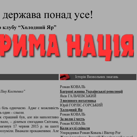
Історія Визвольних змагань
Роман КОВАЛЬ
Ліну Костенко”
Багряні жнива Української революції
Яків ГАЛЬЧЕВСЬКИЙ
З воєнного нотатника
Юрій ГОРЛІС-ГОРСЬКИЙ
а біль одночасно. Адже є можливість
Холодний Яр
ь один – сльози.
Роман КОВАЛЬ
к страшний був, але він наполегливо
За волю і честь
ало, – ділиться спогадами Світлана,
Роман КОВАЛЬ
агинув 17 червня 2015 р. на шахті
Коли кулі співали
 розуміли. Вважали прокаженими. Але
Упорядники Роман Коваль і Віктор Рог