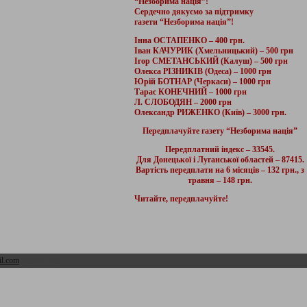
“Незборима нація”!
Сердечно дякуємо за підтримку
газети “Незборима нація”!
Інна ОСТАПЕНКО – 400 грн.
Іван КАЧУРИК (Хмельницький) – 500 грн
Ігор СМЕТАНСЬКИЙ (Калуш) – 500 грн
Олекса РІЗНИКІВ (Одеса) – 1000 грн
Юрій БОТНАР (Черкаси) – 1000 грн
Тарас КОНЕЧНИЙ – 1000 грн
Л. СЛОБОДЯН – 2000 грн
Олександр РИЖЕНКО (Київ) – 3000 грн.
Передплачуйте газету “Незборима нація”
Передплатний індекс – 33545.
Для Донецької і Луганської областей – 87415.
Вартість передплати на 6 місяців – 132 грн., з
травня – 148 грн.
Читайте, передплачуйте!
l.com
Адмін розділ