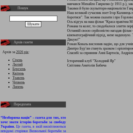
навчався Михайло Гаврилко (у 1911 р.), з
Пошук
Такими й були скульптори-націоналісти Гав
Наш великий сучасник поет Ігор Калинець п
боротися”. Так можна сказати і про Горлово
Ось відгук на наш фільм “Краса правічна М
Романа та колег, то сподобалося злиття пер
Останній своєю серйозністю нагадав фільм
кінематографічний підхід, мене надихнуло. Т
Дякую!”
Архів газети
Роман Коваль висловив надію, що для учні
Дмитро Бур’ян стануть зразком і орієнтиром 
Архів за
2026 рік
:
Спасибі за сприяння Анні Бартосік, Андрієв
Січень
Історичний клуб “Холодний Яр”
Лютий
Світлина Анатолія Бабича
Березень
Квітень
Травень
Червень
Липень
Передплата
“Незборима нація” – газета для тих, хто
хоче знати історію боротьби за свободу
України.
Це газета, в якій висвітлюються
невідомі сторінки Визвольної боротьби за