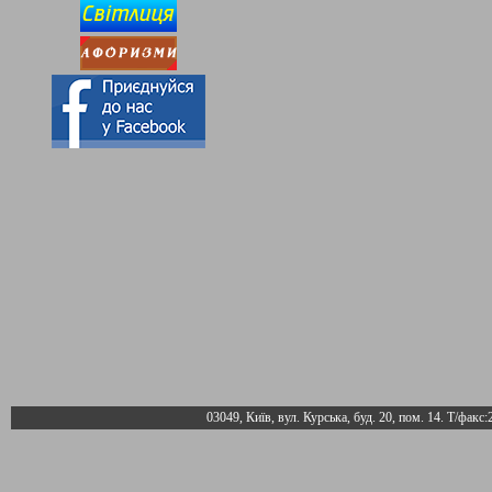
03049, Київ, вул. Курська, буд. 20, пом. 14. Т/факс: