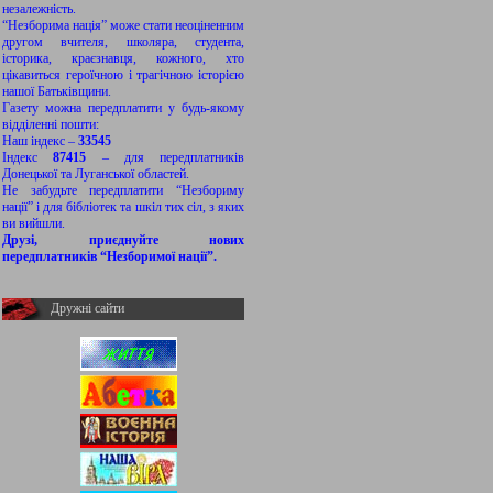
незалежність.
“Незборима нація” може стати неоціненним
другом вчителя, школяра, студента,
історика, краєзнавця, кожного, хто
цікавиться героїчною і трагічною історією
нашої Батьківщини.
Газету можна передплатити у будь-якому
відділенні пошти:
Наш індекс –
33545
Індекс
87415
– для передплатників
Донецької та Луганської областей.
Не забудьте передплатити “Незбориму
нації” і для бібліотек та шкіл тих сіл, з яких
ви вийшли.
Друзі, приєднуйте нових
передплатників “Незборимої нації”.
Дружні сайти