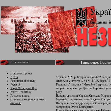
Гаврилко, Горло
Головне меню
Головна сторінка
Архів
5 травня 2026 р. Історичний клуб “Холодни
Розширений пошук
Академія мистецтв імені М. І. Чембержі”. 
Редакція
Горлового” та книгу “Михайло Гаврилко: і 
Клуб "Холодний Яр"
творчість скульптора Дмитра Бур’яна, куле
Книги - поштою
року.
Гостьова книга
Народні артистки України Світлана Мирводи
Стежками холодноярських
боротьби, промовляв поет Владлен Ковтун, 
отаманів
Виступили також директор ліцею – народни
заступниця Олена Бондаренко.
Роман Коваль нагадав, що геніальний францу