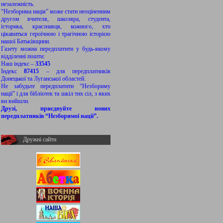
незалежність.
“Незборима нація” може стати неоціненним
другом вчителя, школяра, студента,
історика, краєзнавця, кожного, хто
цікавиться героїчною і трагічною історією
нашої Батьківщини.
Газету можна передплатити у будь-якому
відділенні пошти:
Наш індекс –
33545
Індекс
87415
– для передплатників
Донецької та Луганської областей.
Не забудьте передплатити “Незбориму
нації” і для бібліотек та шкіл тих сіл, з яких
ви вийшли.
Друзі, приєднуйте нових
передплатників “Незборимої нації”.
Дружні сайти