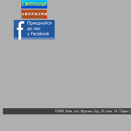
03049, Київ, вул. Курська, буд. 20, пом. 14. Т/факс: