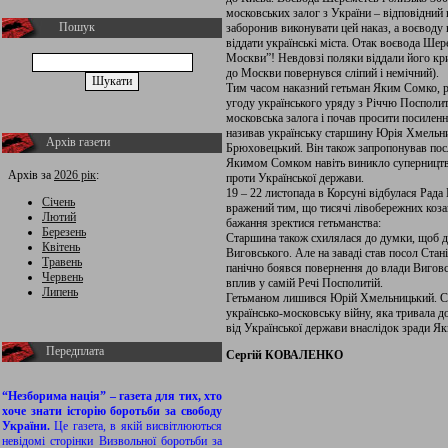
московських залог з України – відповідний
Пошук
заборонив виконувати цей наказ, а воєводу
віддати українські міста. Отак воєвода Ше
Москви”! Невдовзі поляки віддали його кри
до Москви повернувся сліпий і немічний).
Тим часом наказний гетьман Яким Сомко, р
угоду українського уряду з Річчю Посполито
московська залога і почав просити посиленн
називав українську старшину Юрія Хмельни
Архів газети
Брюховецький. Він також запропонував посл
Якимом Сомком навіть виникло суперництво
Архів за
2026 рік
:
проти Української держави.
19 – 22 листопада в Корсуні відбулася Рада
Січень
вражений тим, що тисячі лівобережних козак
Лютий
бажання зректися гетьманства:
Березень
Старшина також схилялася до думки, щоб да
Квітень
Виговського. Але на заваді став посол Ста
Травень
панічно боявся повернення до влади Виговсь
Червень
вплив у самій Речі Посполитій.
Липень
Гетьманом лишився Юрій Хмельницький. Сам
українсько-московську війну, яка тривала д
від Української держави внаслідок зради Я
Передплата
Сергій КОВАЛЕНКО
“Незборима нація” – газета для тих, хто
хоче знати історію боротьби за свободу
України.
Це газета, в якій висвітлюються
невідомі сторінки Визвольної боротьби за