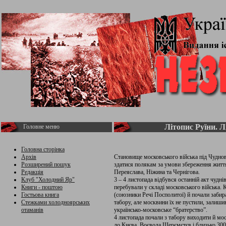
Літопис Руїни. Л
Головне меню
Головна сторінка
Архів
Становище московського війська під Чудно
Розширений пошук
здатися полякам за умови збереження життя
Редакція
Переяслава, Ніжина та Чернігова.
Клуб "Холодний Яр"
3 – 4 листопада відбувся останній акт чудн
Книги - поштою
перебували у складі московського війська. 
Гостьова книга
(союзники Речі Посполитої) й почали забир
Стежками холодноярських
табору, але москвини їх не пустили, залиш
отаманів
українсько-московське “братерство”.
4 листопада почали з табору виходити й мос
до Києва. Воєвода Шерємєтєв і близько 30