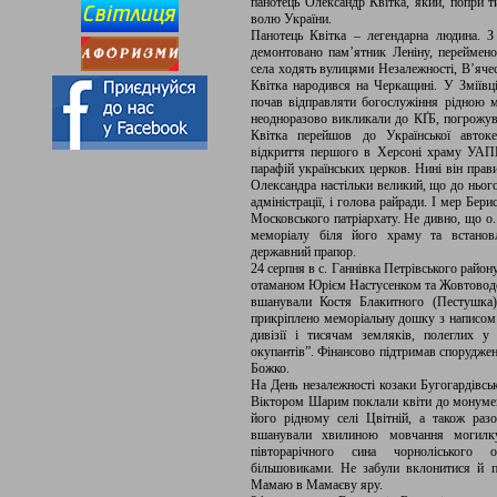
панотець Олександр Квітка, який, попри т
волю України.
Панотець Квітка – легендарна людина. З 
демонтовано пам’ятник Леніну, переймено
села ходять вулицями Незалежності, В’ячес
Квітка народився на Черкащині. У Зміївці
почав відправляти богослужіння рідною м
неодноразово викликали до КҐБ, погрожува
Квітка перейшов до Української автоке
відкриття першого в Херсоні храму УАП
парафій українських церков. Нині він прав
Олександра настільки великий, що до нього
адміністрації, і голова райради. І мер Бер
Московського патріархату. Не дивно, що о
меморіалу біля його храму та встановл
державний прапор.
24 серпня в с. Ганнівка Петрівського району
отаманом Юрієм Настусенком та Жовтоводс
вшанували Костя Блакитного (Пестушка)
прикріплено меморіальну дошку з написом:
дивізії і тисячам земляків, полеглих у
окупантів”. Фінансово підтримав спорудже
Божко.
На День незалежності козаки Бугогардівськ
Віктором Шарим поклали квіти до монумен
його рідному селі Цвітній, а також ра
вшанували хвилиною мовчання могилк
півторарічного сина чорноліського 
більшовиками. Не забули вклонитися й п
Мамаю в Мамаєву яру.