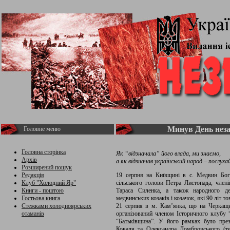
Минув День неза
Головне меню
Головна сторінка
Як “відзначала” його влада, ми знаємо,
Архів
а як відзначав український народ – послуха
Розширений пошук
Редакція
19 серпня на Київщині в с. Медвин Богу
Клуб "Холодний Яр"
сільського голови Петра Листопада, член
Книги - поштою
Тараса Силенка, а також народного де
Гостьова книга
медвинських козаків і козачок, які 90 літ 
Стежками холодноярських
21 серпня в м. Кам’янка, що на Черкащин
отаманів
організований членом Історичного клубу
“Батьківщина”. У його рамках було пре
Коваля та Олександра Домбровського (те