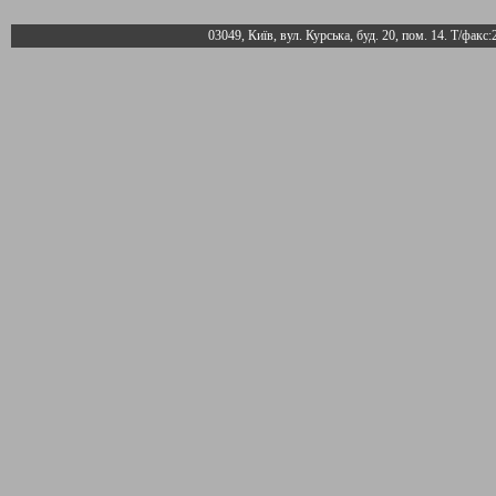
03049, Київ, вул. Курська, буд. 20, пом. 14. Т/факс: