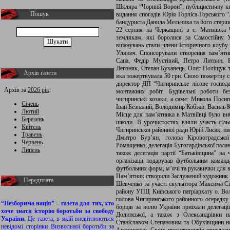
Шкляра “Чорний Ворон”, публіцистичну кн
Пошук
видання спогадів Юрія Горліса-Горського 
бандуриста Данила Мельника та його старш
22 серпня на Черкащині в с. Матвіївка 
землякам, які боролися за Самостійну У
вшанувань стали члени Історичного клубу “
Улянич. Спонсорували створення пам’ятн
Сапа, Федір Мустівий, Петро Литвин, В
Легоняк, Степан Буханець, Олег Поліщук т
Архів газети
яка пожертвувала 50 грн. Свою пожертву с
директор ДП “Чигиринське лісове господ
Архів за
2026 рік
:
монтажних робіт. Будівельні роботи бе
чигиринські козаки, а саме: Микола Поси
Січень
Іван Безпалий, Володимир Кобзар, Василь К
Лютий
Місце для пам’ятника в Матвіївці було виб
Березень
школи. В урочистостях взяли участь сіль
Квітень
Чигиринської районної ради Юрій Лисак, п
Травень
Дмитро Бур’ян, голова Кіровоградської
Червень
Ромащенко, делегація Бугогардівської пала
Липень
також делегація партії “Батьківщина” на
організації подарував футбольним коман
футбольних форм, м’ячі та рукавички для 
Пам’ятник створили Заслужений художник У
Передплата
Шевченко за участі скульптора Максима С
району УПЦ Київського патріархату о. Во
голова Чигиринського районного осередку
“Незборима нація” – газета для тих, хто
борців за волю України приїхали делегації
хоче знати історію боротьби за свободу
Долинської, а також з Олександрівки н
України.
Це газета, в якій висвітлюються
Станіславом Степановим та Обухівщини на 
невідомі сторінки Визвольної боротьби за