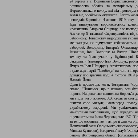
24 серпня в с. Вороньків Бориспільського 
встановлено обеліск та меморіальну д
Переяславського полку, які під проводом 
землі від російських окупантів. Багато коз
неподалік Баришівки 4 лютого 1919 року.
Ідея вшанування вороньківських козакі
краєзнавцю Андрієві Свириду, але несподів
Аж тепер її втілили! Справедливість відн
Заборному, Товариству відродження українс
мешканцям, які відчувають себе козаками.
Заборний, Володимир Бистрий, Олександ
Ільчишин, Іван Волощук та Віктор Шваґ
техніку та брав участь у будівництві. 
Закарпаття (виконроб Іван Волощук, роб
Луцак та Іван Шандрук). Архітектором пр
і делегація партії “Свобода” на чолі з І
довідку про трагічні події 4 лютого 1919 
Наталія Йова.
Один із промовців, козак Товариства “Чорн
сказав: “Пишаюся, що в нашому селі були
ворога. Національно-визвольна боротьба дл
ми і для чого живемо. ХХ століття сьогодн
пізнати своє минуле, насамперед правд
українському народові. Ми усвідомлю
майбутніми поколіннями, щоб передати їм
онучка отамана Івана Черпака, член ВО “С
за те, що оживили пам’ять про її славного ді
Пошуковий загін Овруцького сільськогоспо
Микола Кузнецов), Історичний клуб “Холодн
району Житомирської області (сільський г