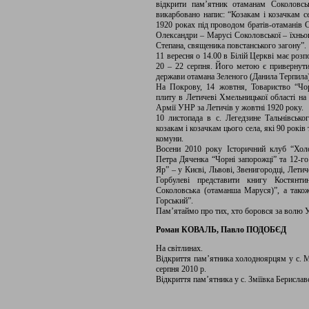
відкрити пам’ятник отаманам Соколовськ
викарбовано напис: “Козакам і козачкам с
1920 роках під проводом братів-отаманів С
Олександри – Марусі Соколовської – їхньог
Степана, священика повстанського загону”.
11 вересня о 14.00 в Білій Церкві має роз
20 – 22 серпня. Його метою є привернути
держави отамана Зеленого (Данила Терпила)
На Покрову, 14 жовтня, Товариство “Чор
плиту в Летичеві Хмельницької області на
Армії УНР за Летичів у жовтні 1920 року.
10 листопада в с. Легедзине Тальнівсько
козакам і козачкам цього села, які 90 рокі
комуни.
Восени 2010 року Історичний клуб “Холо
Петра Дяченка “Чорні запорожці” та 12-го
Яр” – у Києві, Львові, Звенигородці, Летич
Горбулеві представити книгу Костянти
Соколовська (отаманша Маруся)”, а тако
Горський”.
Пам’ятаймо про тих, хто боровся за волю 
Роман КОВАЛЬ, Павло ПОДОБЄД
На світлинах.
Відкриття пам’ятника холодноярцям у с. Ма
серпня 2010 р.
Відкриття пам’ятника у с. Зміївка Берислав