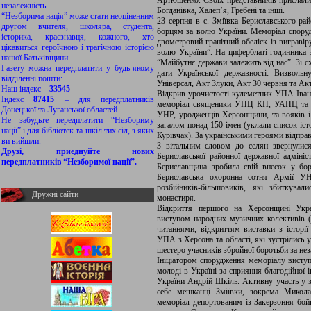
Артюшенко. Своїх представників прислали 
незалежність.
Богданівка, Халеп’я, Гребені та інші.
“Незборима нація” може стати неоціненним
23 серпня в с. Зміївка Бериславського ра
другом вчителя, школяра, студента,
борцям за волю України. Меморіал споруд
історика, краєзнавця, кожного, хто
двометровий гранітний обеліск із виграві
цікавиться героїчною і трагічною історією
волю України”. На циферблаті годинника з
нашої Батьківщини.
“Майбутнє держави залежить від нас”. Зі с
Газету можна передплатити у будь-якому
дати Української державності: Визволь
відділенні пошти:
Універсал, Акт Злуки, Акт 30 червня та Ак
Наш індекс –
33545
Відкрив урочистості кулеметник УПА Іван 
Індекс
87415
– для передплатників
меморіал священики УПЦ КП, УАПЦ та УГ
Донецької та Луганської областей.
УНР, уродженців Херсонщини, та вояків і 
Не забудьте передплатити “Незбориму
загалом понад 150 імен (уклали список іс
нації” і для бібліотек та шкіл тих сіл, з яких
Курівчак). За українськими героями відпра
ви вийшли.
З вітальним словом до селян звернулис
Друзі, приєднуйте нових
Бериславської районної державної адмініс
передплатників “Незборимої нації”.
Бериславщина зробила свій внесок у бор
Бериславська охоронна сотня Армії УН
розбійників-більшовиків, які збиткува
Дружні сайти
монастиря.
Відкриття першого на Херсонщині Украї
виступом народних музичних колективів (у
читаннями, відкриттям виставки з історії
УПА з Херсона та області, які зустрілись у
шестеро учасників збройної боротьби за нез
Ініціатором спорудження меморіалу виступи
молоді в Україні за сприяння благодійної 
України Андрій Шкіль. Активну участь у зб
себе мешканці Зміївки, зокрема Микола
меморіал депортованим із Закерзоння бойк