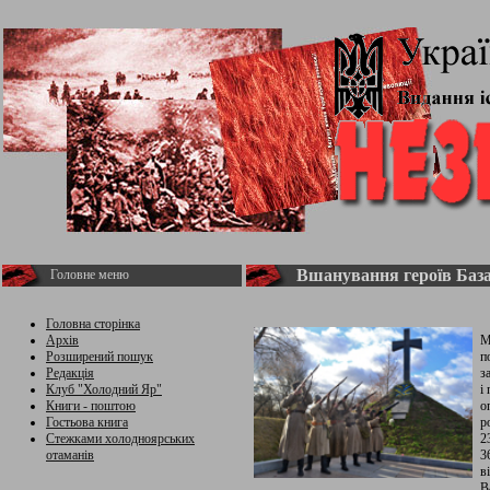
Вшанування героїв Баз
Головне меню
Головна сторінка
Архів
М
Розширений пошук
п
Редакція
з
Клуб "Холодний Яр"
і
Книги - поштою
о
Гостьова книга
р
Стежками холодноярських
2
отаманів
3
в
В