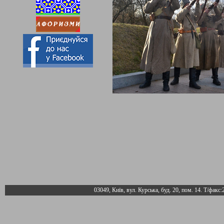
03049, Київ, вул. Курська, буд. 20, пом. 14. Т/факс: