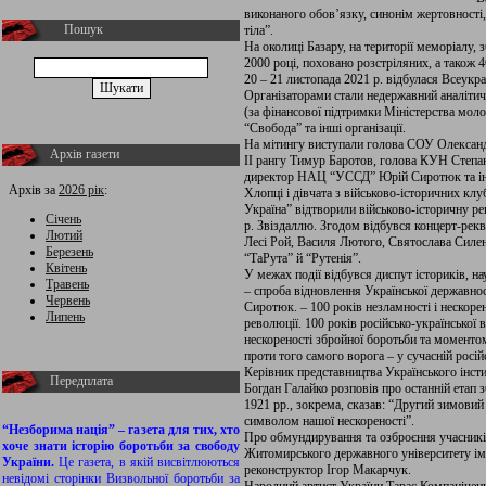
виконаного обов’язку, синонім жертовност
Пошук
тіла”.
На околиці Базару, на території меморіалу, 
2000 році, поховано розстріляних, а також 
20 – 21 листопада 2021 р. відбулася Всеукр
Організаторами стали недержавний аналітичн
(за фінансової підтримки Міністерства моло
“Свобода” та інші організації.
На мітингу виступали голова СОУ Олександр 
Архів газети
ІІ рангу Тимур Баротов, голова КУН Степа
директор НАЦ “УССД” Юрій Сиротюк та інші
Архів за
2026 рік
:
Хлопці і дівчата з військово-історичних клу
Україна” відтворили військово-історичну ре
Січень
р. Звіздаллю. Згодом відбувся концерт-рекв
Лютий
Лесі Рой, Василя Лютого, Святослава Силен
Березень
“ТаРута” й “Рутенія”.
Квітень
У межах події відбувся диспут істориків, н
Травень
– спроба відновлення Української державност
Червень
Сиротюк. – 100 років незламності і нескорен
Липень
революції. 100 років російсько-української 
нескореності збройної боротьби та моменто
проти того самого ворога – у сучасній російс
Керівник представництва Українського інсти
Передплата
Богдан Галайко розповів про останній етап 
1921 рр., зокрема, сказав: “Другий зимовий 
символом нашої нескореності”.
“Незборима нація” – газета для тих, хто
Про обмундирування та озброєння учасникі
хоче знати історію боротьби за свободу
Житомирського державного університету імен
України.
Це газета, в якій висвітлюються
реконструктор Ігор Макарчук.
невідомі сторінки Визвольної боротьби за