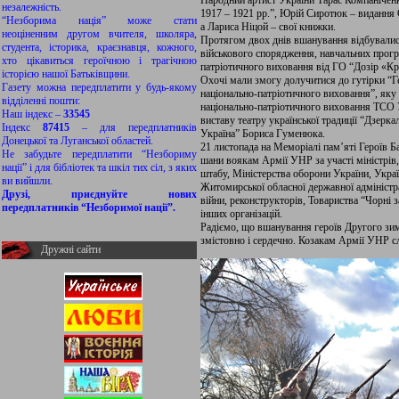
Народний артист України Тарас Компаніченк
незалежність.
1917 – 1921 рр.”, Юрій Сиротюк – видання 
“Незборима нація” може стати
а Лариса Ніцой – свої книжки.
неоціненним другом вчителя, школяра,
Протягом двох днів вшанування відбувалися
студента, історика, краєзнавця, кожного,
військового спорядження, навчальних програ
хто цікавиться героїчною і трагічною
патріотичного виховання від ГО “Дозір «Кр
історією нашої Батьківщини.
Охочі мали змогу долучитися до гутірки “Ге
Газету можна передплатити у будь-якому
національно-патріотичного виховання”, яку
відділенні пошти:
національно-патріотичного виховання ТСО 
Наш індекс –
33545
виставу театру української традиції “Дзерк
Індекс
87415
– для передплатників
Україна” Бориса Гуменюка.
Донецької та Луганської областей.
21 листопада на Меморіалі пам’яті Героїв Б
Не забудьте передплатити “Незбориму
шани воякам Армії УНР за участі міністрів
нації” і для бібліотек та шкіл тих сіл, з яких
штабу, Міністерства оборони України, Україн
ви вийшли.
Житомирської обласної державної адміністрац
Друзі, приєднуйте нових
війни, реконструкторів, Товариства “Чорні з
передплатників “Незборимої нації”.
інших організацій.
Радіємо, що вшанування героїв Другого зим
змістовно і сердечно. Козакам Армії УНР с
Дружні сайти