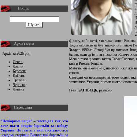
п
Пошук
в
д
Ч
П
д
ч
У
фронту, якби не ті, хто читав книги Роман
Архів газети
Тоді я особисто не був знайомий з паном Ро
Згадую 1990-ті. Я тоді був ще юнаком. Іноді
Архів за
2026 рік
:
бачив: коли це ім’я звучало, на обличчях сп
Мені в руки ці книги вклав Тарас Силенко, ч
Січень
книги Романа Коваля.
Лютий
Мабуть, ми ніколи не дізнаємося, скільки т
Березень
сенсах.
Квітень
Сьогодні ми насамперед вітаємо людей, які
Травень
захисників України, внесок якого неможливо
Червень
Липень
Іван КАНІВЕЦЬ
, режисер
Передплата
“Незборима нація” – газета для тих, хто
хоче знати історію боротьби за свободу
України.
Це газета, в якій висвітлюються
невідомі сторінки Визвольної боротьби за