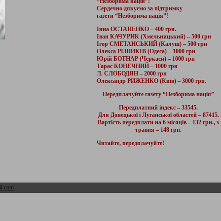
“Незборима нація”!
Сердечно дякуємо за підтримку
газети “Незборима нація”!
Інна ОСТАПЕНКО – 400 грн.
Іван КАЧУРИК (Хмельницький) – 500 грн
Ігор СМЕТАНСЬКИЙ (Калуш) – 500 грн
Олекса РІЗНИКІВ (Одеса) – 1000 грн
Юрій БОТНАР (Черкаси) – 1000 грн
Тарас КОНЕЧНИЙ – 1000 грн
Л. СЛОБОДЯН – 2000 грн
Олександр РИЖЕНКО (Київ) – 3000 грн.
Передплачуйте газету “Незборима нація”
Передплатний індекс – 33545.
Для Донецької і Луганської областей – 87415.
Вартість передплати на 6 місяців – 132 грн., з
травня – 148 грн.
Читайте, передплачуйте!
l.com
Адмін розділ