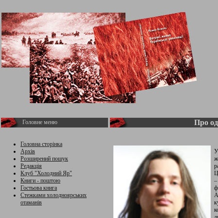
Про од
Головне меню
Головна сторінка
Архів
У
Розширений пошук
ж
Редакція
р
Клуб "Холодний Яр"
Ц
Книги - поштою
–
Гостьова книга
ф
Стежками холодноярських
А
отаманів
к
к
л