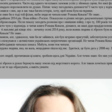
росити допомоги. Часто від одного чи кількох залежав успіх у зйомках сцени, без якої ф
ипадало порозмовляти по душах. Питав: чому погодились допомогти? І часто чув у відпо
ізнався з них, що в нас така багата історія, хочу, щоб вона була на екранах.
и зняв би я тоді той фільм, якби люди не читали книг Романа Коваля? Не знаю…
рийшов 2014 рік. Нова війна з Росією. Показуємо в різних місцях документальні стрічки
обровольцям. Після показу заходять розмови про і нинішню війну, і про ту, 100 років том
асто чую у відповідь: я читав книги Романа Коваля, дізнався, як наші діди-прадіди воюва
 ті жахливі дні кінця літа – початку осені 2014 року, коли кожна людина зі зброєю була на
а Коваля? Не знаю…
маном, але, здавалося, чим би не зайнявся, він був незримо присутній, забезпечуючи усп
 спілкувався з активістами українських патріотичних організацій. Не читав Романа Коваля 
івбесідників читалася повага. Мабуть, вони теж читали.
удова людина, яка, на жаль, нещодавно пішла від нас. Здається, це було десь у 2008-му. 
исяч людей, прочитавши ці книги, зробили щось для України. Але точно знаю: без них усі
 зі зброєю в руках бережуть нашу землю від жорстокого ворога. Але також хочеться прив
 не те що обрахувати, а навіть уявити.