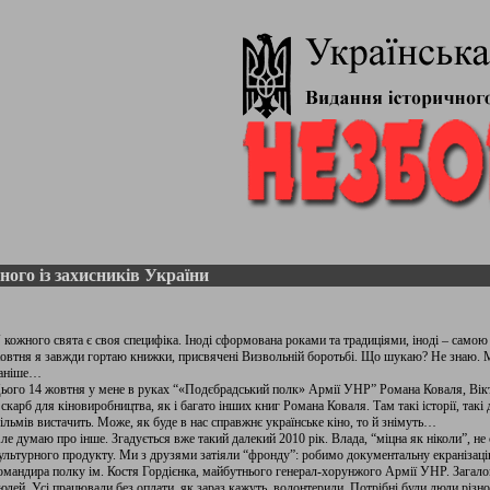
ного із захисників України
 кожного свята є своя специфіка. Іноді сформована роками та традиціями, іноді – само
овтня я завжди гортаю книжки, присвячені Визвольній боротьбі. Що шукаю? Не знаю. М
аніше…
ього 14 жовтня у мене в руках “«Подєбрадський полк» Армії УНР” Романа Коваля, Ві
 скарб для кіновиробництва, як і багато інших книг Романа Коваля. Там такі історії, такі 
ільмів вистачить. Може, як буде в нас справжнє українське кіно, то й знімуть…
ле думаю про інше. Згадується вже такий далекий 2010 рік. Влада, “міцна як ніколи”, не
ультурного продукту. Ми з друзями затіяли “фронду”: робимо документальну екранізаці
омандира полку ім. Костя Гордієнка, майбутнього генерал-хорунжого Армії УНР. Загалом
юдей. Усі працювали без оплати, як зараз кажуть, волонтерили. Потрібні були люди різно