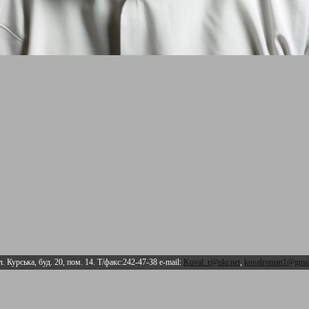
л. Курська, буд. 20, пом. 14. Т/факс:242-47-38 e-mail:
Koval_r@ukr.net
,
kovalroman1@gmai