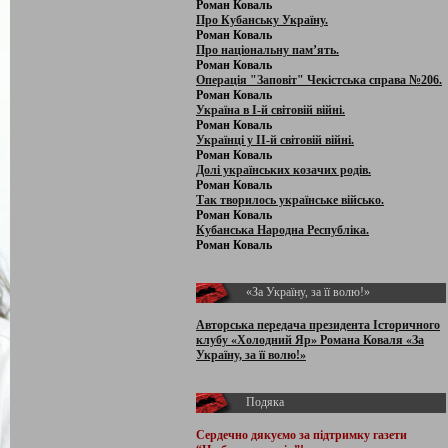
Роман Коваль
Про Кубанську Україну.
Роман Коваль
Про національну пам’ять.
Роман Коваль
Операція "Заповіт" Чекістська справа №206.
Роман Коваль
Україна в І-й світовій війні.
Роман Коваль
Українці у ІІ-й світовій війні.
Роман Коваль
Долі українських козачих родів.
Роман Коваль
Так творилось українське військо.
Роман Коваль
Кубанська Народна Республіка.
Роман Коваль
«За Україну, за її волю!»
Авторська передача президента Історичного
клубу «Холодний Яр» Романа Коваля «За
Україну, за її волю!»
Подяка
Сердечно дякуємо за підтримку
газети