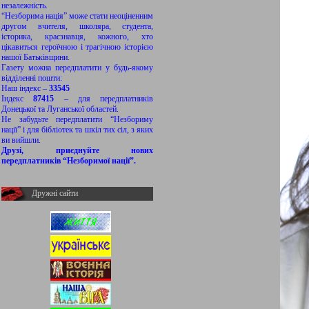
незалежність.
“Незборима нація” може стати неоціненним
другом вчителя, школяра, студента,
історика, краєзнавця, кожного, хто
цікавиться героїчною і трагічною історією
нашої Батьківщини.
Газету можна передплатити у будь-якому
відділенні пошти:
Наш індекс –
33545
Індекс
87415
– для передплатників
Донецької та Луганської областей.
Не забудьте передплатити “Незбориму
нації” і для бібліотек та шкіл тих сіл, з яких
ви вийшли.
Друзі, приєднуйте нових
передплатників “Незборимої нації”.
Дружні сайти