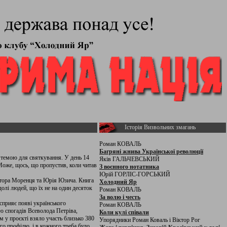
Історія Визвольних змагань
Роман КОВАЛЬ
Багряні жнива Української революції
ю темою для святкування. У день 14
Яків ГАЛЬЧЕВСЬКИЙ
оже, щось, що пропустив, коли читав
З воєнного нотатника
Юрій ГОРЛІС-ГОРСЬКИЙ
ктора Моренця та Юрія Юзича. Книга
Холодний Яр
долі людей, що їх не на один десяток
Роман КОВАЛЬ
За волю і честь
 сприяє появі українського
Роман КОВАЛЬ
ю спогадів Всеволода Петріва,
Коли кулі співали
 у проєкті взяло участь близько 380
Упорядники Роман Коваль і Віктор Рог
го профілю, і в кожного треба було