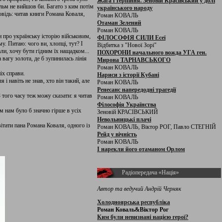
Жага і терпіння. Зеновій Красівський у долі
ільм не вийшов би. Багато з ким потім
українського народу
відь: читав книги Романа Коваля,
Роман КОВАЛЬ
Отаман Зелений
Роман КОВАЛЬ
 про українську історію військовим,
ФІЛОСОФІЯ СИЛИ Есеї
у. Питаю: чого ви, хлопці, тут? І
Відбитка з "Нової Зорі"
ли, хочу бути гідним їх нащадком...
ПОХОРОНИ начального вожда УГА ген.
 вагу золота, де б зупинилась лінія
Мирона ТАРНАВСЬКОГО
Роман КОВАЛЬ
іх справи.
Нариси з історії Кубані
і навіть не знав, хто він такий, але
Роман КОВАЛЬ
Ренесанс напередодні трагедії
З того часу теж можу сказати: я читав
Роман КОВАЛЬ
Філософія Українства
м нам було б значно гірше в усіх
Зеновій КРАСІВСЬКИЙ
Невольницькі плачі
ітати пана Романа Коваля, одного із
Роман КОВАЛЬ, Віктор РОГ, Павло СТЕГНІЙ
Рейд у вічність
Роман КОВАЛЬ
І нарекли його отаманом Орлом
Радіопередача «Нація»
Автор та ведучий Андрій Черняк
Холодноярська республіка
Роман Коваль&Віктор Рог
Ким були невизнані нацією герої?