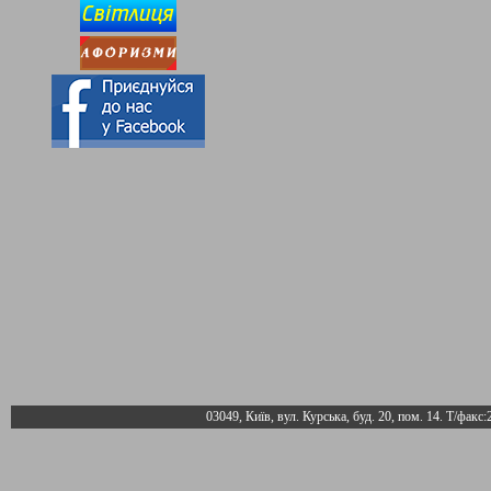
03049, Київ, вул. Курська, буд. 20, пом. 14. Т/факс: