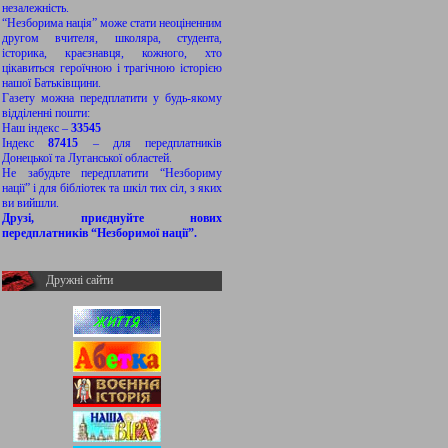
незалежність.
“Незборима нація” може стати неоціненним
другом вчителя, школяра, студента,
історика, краєзнавця, кожного, хто
цікавиться героїчною і трагічною історією
нашої Батьківщини.
Газету можна передплатити у будь-якому
відділенні пошти:
Наш індекс –
33545
Індекс
87415
– для передплатників
Донецької та Луганської областей.
Не забудьте передплатити “Незбориму
нації” і для бібліотек та шкіл тих сіл, з яких
ви вийшли.
Друзі, приєднуйте нових
передплатників “Незборимої нації”.
Дружні сайти