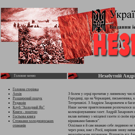
Незабутній Андр
Головне меню
Головна сторінка
Архів
З болем у серці прочитав у липневому числі
Розширений пошук
Городищі, що на Черкащині, письменника, кр
Редакція
Тегерешвілі. З Андрієм Захаровичем я багат
Клуб "Холодний Яр"
Наше заочне приятелювання розпочалося ще 
Книги - поштою
колекціонуванням газет. Андрій Захарович 
Гостьова книга
вклав витинку з місцевої газети зі своїм в
Стежками холодноярських
віршиками бавився”.
отаманів
Оскільки я й сам вважаю себе людиною не т
через роки, вже з Росії, вирішив знову нап
неукраїнським прізвищем. Відповідь від Анд