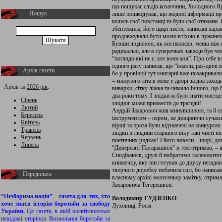
що пошукає слідів козаччини, Холодного Яру
Пошук
лише пошкодував, що жодної інформації пр
колись свої повстанці та були свої отамани.
збентежила, його щирі листи, написані хар
продовжували бути моєю втіхою в чужинец
Бувши людиною, як він написав, менш ніж н
радикальні, але в суперечках завжди був чем
“погляди які не є, але вони мої”. Про себе в
одного разу написав, що “інколи, раз-двічі
Архів газети
бо у провінції тут книгарні вже позакривали
– минулого літа в мене у дворі за два захо
Архів за
2026 рік
:
виварки, сітку ліжка та чимало іншого, що 
два роки тому. І звідки ж було знати мистце
Січень
злодюг може призвести до трагедії!
Лютий
Андрій Захарович жив минувшиною, та й са
Березень
інструментом – пером, не довіряючи сучасній
Квітень
вірші та проза були відзначені на конкурсах 
Травень
звідки в людини старшого віку такі чисті ю
Червень
поетичних рядках! І його новели – щирі, д
Липень
“Диверсант Патарашвілі” я теж отримав, – в
Сподіваюся, друзі й побратими талановито
книжечку, яку він готував до друку незадовг
творчого доробку побачила світ, бо написан
Передплата
власному архіві малесеньку замітку, отрим
Захаровича Тегерешвілі.
“Незборима нація” – газета для тих, хто
Володимир ГУДЗЕНКО
хоче знати історію боротьби за свободу
Луховиці, Росія
України.
Це газета, в якій висвітлюються
невідомі сторінки Визвольної боротьби за