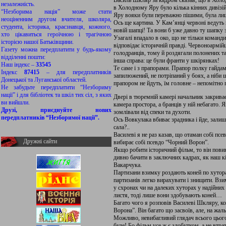
Василь Шкляр за кадром сказав, що в Холод
незалежність.
в Холодному Яру було кілька кінних дивізій
“Незборима нація” може стати
Яру вояки були переважно пішими, була лиш
неоціненним другом вчителя, школяра,
Ось ще картина. У Кам’янці червоні ведуть 
студента, історика, краєзнавця, кожного,
новій шапці! Та вони б уже давно ту шапку 
хто цікавиться героїчною і трагічною
Узагалі впадало в око, що не тільки команди
історією нашої Батьківщини.
відповідає історичній правді. Червоноармійц
Газету можна передплатити у будь-якому
голодранців, тому й роздягали полонених та
відділенні пошти:
інша справа: це були франти у шкірянках!
Наш індекс –
33545
Те саме і з прапорами. Прапор полку гайда
Індекс
87415
– для передплатників
запилюжений, не потріпаний у боях, а ніби щ
Донецької та Луганської областей.
прапором не йдуть, їм головне – непомітно
Не забудьте передплатити “Незбориму
нації” і для бібліотек та шкіл тих сіл, з яких
Двері в тюремній камері начальник закриває 
ви вийшли.
камера простора, а бранців у ній небагато. 
Друзі, приєднуйте нових
зомлівали від спеки та духоти.
передплатників “Незборимої нації”.
Ось Вовкулака вбиває зрадника і йде, залиш
сала?..
Василеві я не раз казав, що отаман собі псев
Дружні сайти
вибирає собі псевдо “Чорний Ворон”.
Якщо робити історичний фільм, то він повин
дивно бачити в заключних кадрах, як наш к
Вакарчука.
Партизани взимку роздають коней по хутора
партизанів легко вирахувати і знищити. Вз
у схронах чи на далеких хуторах у надійних
листя, тоді лише вони здобувають коней…
Багато чого я розповів Василеві Шкляру, к
Ворона”. Він багато що засвоїв, але, на жаль
Можливо, невибагливий глядач всього цього 
буде! Бо фільм усе ж є здобутком, а не втр