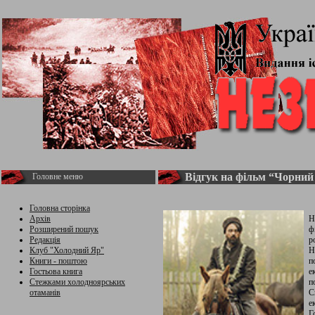
Відгук на фільм “Чорний
Головне меню
Головна сторінка
Архів
Н
Розширений пошук
ф
Редакція
р
Клуб "Холодний Яр"
Н
Книги - поштою
п
Гостьова книга
е
Стежками холодноярських
п
отаманів
С
е
Г