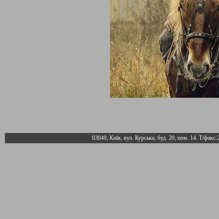
03049, Київ, вул. Курська, буд. 20, пом. 14. Т/факс: