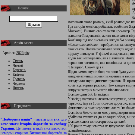
б
Пошук
п
А
б
мотивами свого роману, який розповідає на
Гра акторів мені сподобалася, особливо Яв
Москаль). Виявив свої таланти і режисер Та
психології партизанів, життя яких хотів відт
Кам’янці під час вистави з нагоди 5-ї річни
Архів газети
підземними ходами
– пробралися за лаштунк
своє свято. Логіка партизанів завжди одна: 
Архів за
2026 рік
:
відразу зникнути. У фільмі ж партизани, ви
ходів так несподівано, як і з’явилися. Чому
Січень
червоною частиною, яка поспішила на допом
Лютий
“Не вірю”. Скажу це і я.
Березень
Щодо самих звуків бою, то вони були умов
Квітень
найдраматичніші моменти картини, а такими 
Травень
нагадували звуки дитячих пукавок. Ці прит
Червень
хотів відтворити режисер. Тож глядач відчува
Липень
напруга гострих моментів нівелювалася.
Ось ще один бій. Із засідки.
У засідці партизани лежать непорушно, зата
червоних йде за 15 м лісовою дорогою, а пар
Передплата
Фактично на очах червоних, але ті “не бачат
Ось після бою отаман миє у воді закривавле
дбайливо ставиться до холодної зброї, він з
“Незборима нація” – газета для тих, хто
Ось ще кілька антиісторичних деталей.
хоче знати історію боротьби за свободу
100 років тому невістка не цілувалась би з 
України.
Це газета, в якій висвітлюються
познайомилася.
невідомі сторінки Визвольної боротьби за