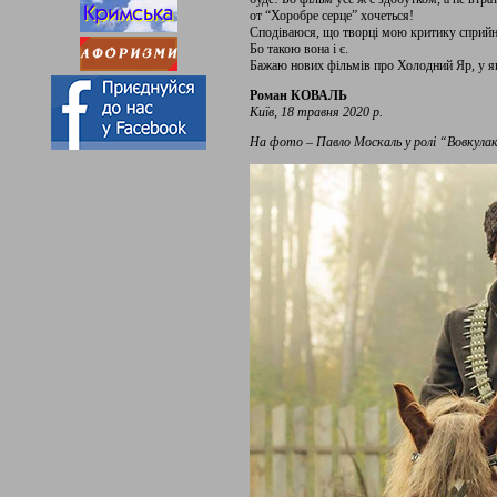
от “Хоробре серце” хочеться!
Сподіваюся, що творці мою критику сприйн
Бо такою вона і є.
Бажаю нових фільмів про Холодний Яр, у як
Роман КОВАЛЬ
Київ, 18 травня 2020 р.
На фото – Павло Москаль у ролі “Вовкула