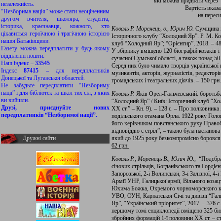
які можна придбати через 
незалежність.
Вартість вказ
“Незборима нація” може стати неоціненним
на перес
другом вчителя, школяра, студента,
історика, краєзнавця, кожного, хто
Коваль Р. Моренець, в., Юрич Ю.
Сумщина в 
цікавиться героїчною і трагічною історією
Історичного клубу “Холодний Яр”. Р. М. Ко
нашої Батьківщини.
клуб “Холодний Яр”; “Орієнтир”, 2018. – 480 
Газету можна передплатити у будь-якому
У збірнику вміщено 120 біографій козаків 
відділенні пошти:
сучасної Сумської області, а також понад 50
Наш індекс –
33545
Серед них було чимало творців української 
Індекс
87415
– для передплатників
музикантів, акторів, журналістів, редакторі
Донецької та Луганської областей.
громадських і театральних діячів. – 150 грн.
Не забудьте передплатити “Незбориму
нації” і для бібліотек та шкіл тих сіл, з яких
Коваль Р.
Яків Орел-Гальчевський: боротьба
ви вийшли.
“Холодний Яр” / Київ: Історичний клуб “Хо
Друзі, приєднуйте нових
ХХ ст.” – Кн. 9). – 128 с. – Про полковник
передплатників “Незборимої нації”.
подільського отамана Орла. 1922 року Го
його керівником повстанського руху Правоб
відповіддю є стріл”, – такою була настанова
Дружні сайти
який до 1925 року безкомпромісно боровся з
62 грн.
Коваль Р., Моренець В., Юзич Ю.
, “Подєбра
січових стрільців, Богданівського та Гордієн
Запорозької, 2-ї Волинської, 3-ї Залізної, 4-ї
Армії УНР, Галицької армії, Вільного козац
Юхима Божка, Окремого чорноморського коша
УВО, ОУН, Карпатської Січі та дивізії “Гал
Яр”, “Український пріоритет”, 2017. – 376 с.
першому томі енциклопедії вміщено 325 біо
збройних формацій 1-ї половини ХХ ст. – ст