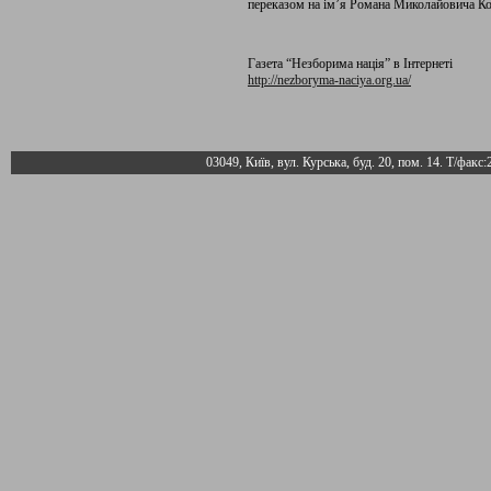
переказом на ім’я Романа Миколайовича Кова
Газета “Незборима нація” в Інтернеті
http://nezboryma-naciya.org.ua/
03049, Київ, вул. Курська, буд. 20, пом. 14. Т/факс: