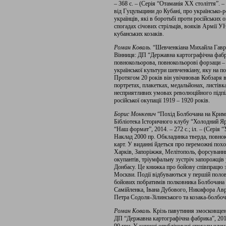
– 368 с. – (Серія “Отаманія ХХ століття”. – 
від Гуцульщини до Кубані, про українсько-р
українців, які в боротьбі проти російських
спогадах січових стрільців, вояків Армії У
кубанських козаків.
Роман Коваль.
“Шевченкіана Михайла Гаври
Вінниця: ДП “Державна картографічна фабрик
повнокольорова, повнокольорові форзаци 
української культури шевченкіану, яку на 
Протягом 20 років він увічнював Кобзаря в
портретах, плакетках, медальйонах, листівк
несприятливих умовах революційного підпілл
російської окупації 1919 – 1920 років.
Борис Монкевич
“Похід Болбочана на Крим”
Бібліотека Історичного клубу “Холодний Яр
“Наш формат”, 2014. – 272 с.; іл. – (Серія 
Наклад 2000 пр. Обкладинка тверда, повнок
карт. У виданні йдеться про переможні пох
Харків, Запоріжжя, Мелітополь, форсуванн
окупантів, тріумфальну зустріч запорожців 
Донбасу. Це книжка про бойову співпрацю з
Москви. Події відбуваються у першій полов
бойових побратимів полковника Болбочана 
Самійленка, Івана Дубового, Никифора Авр
Петра Содоля-Зілинського та козака-болбо
Роман Коваль.
Крізь павутиння змосковщенн
ДП “Державна картографічна фабрика”, 2013