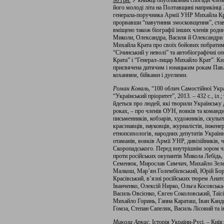
90 грн.
У книжці опубліковані спогади члена
його молоді літа на Полтавщині наприкінці 
генерала-поручника Армії УНР Михайла Кра
прорвавши “павутиння змосковщення”, став
вміщено також біографії інших членів родин
Миколи, Олександра, Василя й Олександри П
Михайла Крата про своїх бойових побратимі
“Січинський у неволі” та автобіографічні 
Крата” і “Генерал-лицар Михайло Крат”. Кни
присвячена дитячим і юнацьким рокам Пав
коханням, бійками і дуелями.
Роман Коваль
, “100 облич Самостійної Укр
“Український пріоритет”, 2013. – 432 с., іл
йдеться про людей, які творили Українську 
роках, – про членів ОУН, вояків та команд
письменників, кобзарів, художників, скульпто
краєзнавців, науковців, журналістів, інжене
етнопсихологів, народних депутатів України
отаманів, вояків Армії УНР, дивізійників, 
Скоропадського. Перед внутрішнім зором чи
проти російських окупантів Микола Лебідь,
Семенюк, Мирослав Симчич, Михайло Зеле
Малкош, Мар’ян Голембієвський, Юрій Бор
Красівський, в’язні російських тюрем Анат
Іванченко, Олексій Нирко, Ольга Косовськ
Василь Овсієнко, Євген Соколовський, Таїс
Михайло Горинь, Ганна Караташ, Іван Канди
Гомза, Степан Сапеляк, Василь Лісовий та ін
Микола Аркас
, Історія України-Русі. – Ки