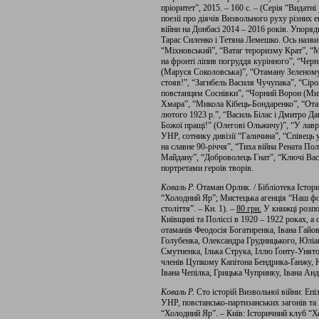
пріоритет”, 2015. – 160 с. – (Серія “Видатні 
поезії про діячів Визвольного руху різних е
війни на Донбасі 2014 – 2016 років. Упоря
Тарас Силенко і Тетяна Лемешко. Ось назви 
“Міхновський”, “Ватаг тероризму Крат”, “
на фронті ліпив погруддя курінного”, “Черн
(Маруся Соколовська)”, “Отаману Зеленому
стояв!”, “Загибель Василя Чучупака”, “Сір
повстанцям Соснівки”, “Чорний Ворон (Мик
Хмара”, “Микола Кібець-Бондаренко”, “Ота
лютого 1923 р.”, “Василь Білас і Дмитро Да
Божої пращі!” (Олегові Ольжичу)”, “У лавр
УНР, сотнику дивізії “Галичина”, “Співець
на славне 90-річчя”, “Тиха війна Рената П
Майдану”, “Доброволець Гнат”, “Ключі Вас
портретами героїв творів.
Коваль Р.
Отаман Орлик. / Бібліотека Істор
“Холодний Яр”; Мистецька агенція “Наш фор
століття”. – Кн. 1). –
80 грн
.
У книжці розпов
Київщині та Поліссі в 1920 – 1922 роках, а
отаманів Феодосія Богатиренка, Івана Гайо
Голубенка, Олександра Грудницького, Юліа
Смутненка, Ілька Струка, Іллю Ґонту-Унят
членів Цупкому Капітона Бендрика-Ґанжу,
Івана Чепілка, Грицька Чупринку, Івана Ан
Коваль Р.
Сто історій Визвольної війни: Еп
УНР, повстансько-партизанських загонів та 
“Холодний Яр”. – Київ: Історичний клуб “