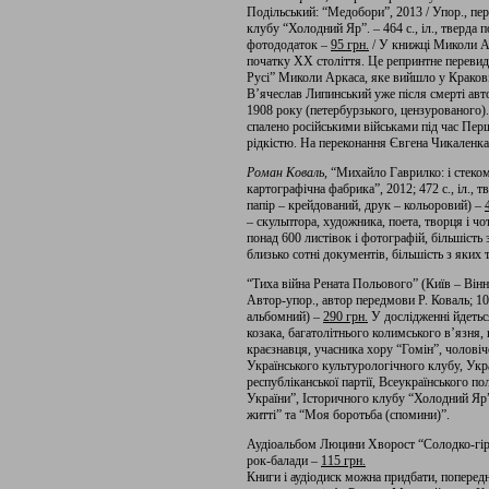
Подільський: “Медобори”, 2013 / Упор., пер
клубу “Холодний Яр”. – 464 с., іл., тверда 
фотододаток –
95 грн.
/ У книжці Миколи Ар
початку ХХ століття. Це репринтне перевида
Русі” Миколи Аркаса, яке вийшло у Кракові
В’ячеслав Липинський уже після смерті авт
1908 року (петербурзького, цензурованого)
спалено російськими військами під час Перш
рідкістю. На переконання Євгена Чикаленка
Роман Коваль,
“Михайло Гаврилко: і стеком
картографічна фабрика”, 2012; 472 с., іл., 
папір – крейдований, друк – кольоровий) –
– скульптора, художника, поета, творця і ч
понад 600 листівок і фотографій, більшіст
близько сотні документів, більшість з яких 
“Тиха війна Рената Польового” (Київ – Він
Автор-упор., автор передмови Р. Коваль; 104
альбомний) –
290 грн.
У дослідженні йдетьс
козака, багатолітнього колимського в’язня,
краєзнавця, учасника хору “Гомін”, чолові
Українського культурологічного клубу, Украї
республіканської партії, Всеукраїнського п
України”, Історичного клубу “Холодний Яр”
житті” та “Моя боротьба (спомини)”.
Аудіоальбом Люцини Хворост “Солодко-гірки
рок-балади –
115 грн.
Книги і аудіодиск можна придбати, попере