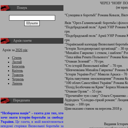
ЧЕРЕЗ “НОВУ 
(не вра
Пошук
“Сумщина в боротьбі” Романа Коваля, Вікт
Яків “Орел-Гальчевський: боротьба і філосо
“Подєбрадський полк” Армії УНР Романа Ко
грн.
“Подєбрадський полк” Армії УНР Романа Ко
грн.
Архів газети
“Український календар Визвольної боротьби
“Історія Холодноярської організації” – 30 гр
Архів за
2026 рік
:
“Михайло Гаврилко: і стеком, і шаблею” Ро
“Тиха війна Рената Польового” Романа Кова
Січень
“Отаман Зелений” – 70 грн.
Лютий
“Сто історій Визвольної війни” – 70 грн.
Березень
“Шевченкіана Михайла Гаврилка” Романа Ко
Квітень
“Історія України-Русі” Миколи Аркаса – 70 
Травень
“Крізь павутиння змосковщення” Романа Ко
Червень
“100 облич Самостійної України” Романа Ко
Липень
“Похід Болбочана на Крим” Бориса Монкеви
“Отаман Орлик” – 55 грн.
“Прочитайте тую славу” Ольги Страшенко –
Аудіодиск “Солодко-гіркий романс” Люцини 
Передплата
балади. – 100 грн.
Ціни вказано станом на вересень 2018 р.
“Незборима нація” – газета для тих, хто
хоче знати історію боротьби за свободу
України.
Це газета, в якій висвітлюються
Видання Історич
невідомі сторінки Визвольної боротьби за