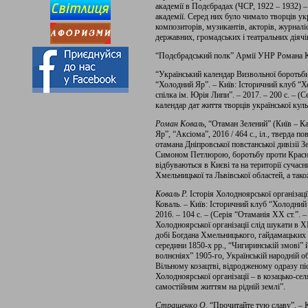
академії в Подєбрадах (ЧСР, 1922 – 1932) – 
академії. Серед них було чимало творців ук
композиторів, музикантів, акторів, журналіс
державних, громадських і театральних діячі
“Подєбрадський полк” Армії УНР Романа Ко
“Український календар Визвольної боротьби”
“Холодний Яр”. – Київ: Історичний клуб “
спілка ім. Юрія Липи”. – 2017. – 200 с. – (С
календар дат життя творців української куль
Роман Коваль,
“Отаман Зелений” (Київ – К
Яр”, “Аксіома”, 2016 / 464 с., іл., тверда п
отамана Дніпровської повстанської дивізії З
Симоном Петлюрою, боротьбу проти Красної 
відбуваються в Києві та на території сучасни
Хмельницької та Львівської областей, а також
Коваль Р.
Історія Холодноярської організаці
Коваль. – Київ: Історичний клуб “Холодний
2016. – 104 с. – (Серія “Отаманія ХХ ст.”. –
Холодноярської організації слід шукати в Х
добі Богдана Хмельницького, гайдамацьких 
середини 1850-х рр., “Чигиринській змові” й
волнєніях” 1905-го, Українській народній о
Вільному козацтві, відродженому одразу пі
Холодноярської організації – в козацько-се
самостійним життям на рідній землі”.
Страшенко О
. “Прочитайте тую славу”. – 