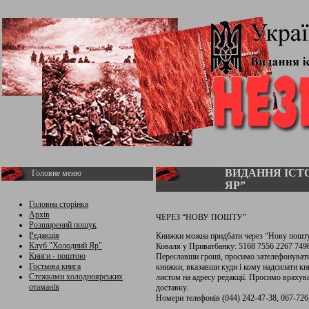
ВИДАННЯ ІСТ
Головне меню
ЯР”
Головна сторінка
Архів
ЧЕРЕЗ “НОВУ ПОШТУ”
Розширений пошук
Редакція
Книжки можна придбати через “Нову пошту
Клуб "Холодний Яр"
Коваля у Приватбанку: 5168 7556 2267 749
Книги - поштою
Переславши гроші, просимо зателефонувати 
Гостьова книга
книжки, вказавши куди і кому надсилати к
Стежками холодноярських
листом на адресу редакції. Просимо враху
отаманів
доставку.
Номери телефонів (044) 242-47-38, 067-726