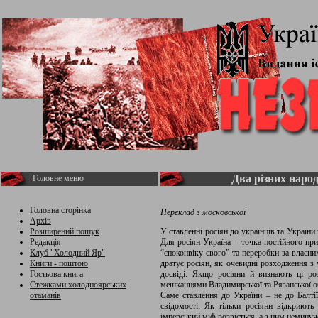
Два різних наро
Головне меню
Головна сторінка
Переклад з московської
Архів
Розширений пошук
У ставленні росіян до українців та України
Редакція
Для росіян Україна – точка постійного при
Клуб "Холодний Яр"
“споконвіку свого” та переробки за власн
Книги - поштою
дратує росіян, як очевидні розходження з 
Гостьова книга
досвіді. Якщо росіяни й визнають ці ро
Стежками холодноярських
мешканцями Владимирської та Рязанської обл
отаманів
Саме ставлення до України – не до Балтії
свідомості. Як тільки росіяни відкриють
імперський міф розвіється, а з ним неминуче