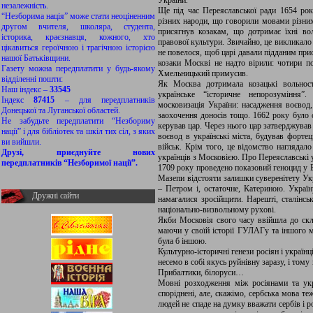
України.
незалежність.
Ще під час Переяславської ради 1654 року
“Незборима нація” може стати неоціненним
різних народи, що говорили мовами різних
другом вчителя, школяра, студента,
присягнув козакам, що дотримає їхні воль
історика, краєзнавця, кожного, хто
правової культури. Звичайно, це викликало
цікавиться героїчною і трагічною історією
не повелося, щоб царі давали підданим прис
нашої Батьківщини.
козаки Москві не надто вірили: чотири по
Газету можна передплатити у будь-якому
Хмельницький примусив.
відділенні пошти:
Як Москва дотримала козацькі вольност
Наш індекс –
33545
українське “історичне непорозуміння”
Індекс
87415
– для передплатників
московизація України: насадження воєвод,
Донецької та Луганської областей.
заохочення доносів тощо. 1662 року було 
Не забудьте передплатити “Незбориму
керував цар. Через нього цар затверджував
нації” і для бібліотек та шкіл тих сіл, з яких
воєвод в українські міста, будував фортец
ви вийшли.
військ. Крім того, це відомство наглядало
Друзі, приєднуйте нових
українців з Московією. Про Переяславські 
передплатників “Незборимої нації”.
1709 року проведено показовий геноцид у Б
Мазепи відстояти залишки суверенітету Укр
– Петром і, остаточне, Катериною. Україн
Дружні сайти
намагалися зросійщити. Нарешті, сталінс
національно-визвольному рухові.
Якби Московія свого часу ввійшла до скла
маючи у своїй історії ГУЛАГу та іншого ме
була б іншою.
Культурно-історичні генези росіян і українці
несемо в собі якусь руйнівну заразу, і тому 
Прибалтики, білоруси…
Мовні розходження між росіянами та укр
споріднені, але, скажімо, сербська мова т
людей не спаде на думку вважати сербів і р