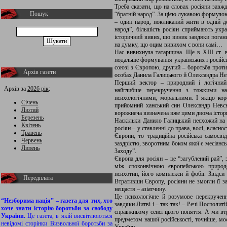
Треба сказати, що на словах росіяни завжд
Пошук
“братній народ”. За цією лукавою формулою
– один народ, покликаний жити в одній д
народ”, більшість росіян сприймають укр
історичний вивих, що виник завдяки поган
на думку, що оцим вивихом є вони самі…
Нас вивихнула татарщина. Ще в ХІІІ ст. в
подальше формування українських і російс
союзі з Європою, другий – боротьба прот
Архів газети
особах Данила Галицького й Олександра Не
Перший вектор – природний і логічний 
Архів за
2026 рік
:
найглибше перекручення з тяжкими нас
психологічними, моральними. І якщо корол
Січень
прийомний ханський син Олександр Невськи
Лютий
ворожнеча визначена вже цими двома істо
Березень
Наскільки Данило Галицький несхожий на О
Квітень
росіян – у ставленні до права, волі, власно
Травень
Європи, то традиційна російська самосв
Червень
заздрістю, зворотним боком якої є месіанс
Липень
Заходу”.
Європа для росіян – це “загублений рай”, 
між споконвічною європейською природ
психотип, його комплекси й фобії. Звідси 
Передплата
Втративши Європу, росіяни не змогли її за
нещастя – азіатчину.
Це психологічне й розумове перекрученн
“Незборима нація” – газета для тих, хто
завдяки Литві і – так-так! – Речі Посполиті
хоче знати історію боротьби за свободу
справжньому сенсі цього поняття. А ми втр
України.
Це газета, в якій висвітлюються
предметом нашої російськості, точніше, мо
невідомі сторінки Визвольної боротьби за