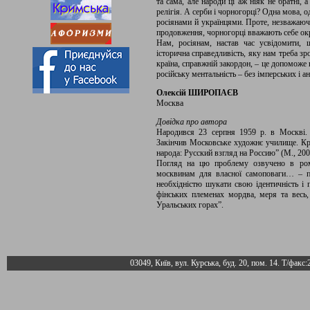
та сама, але народи ці аж ніяк не братні, 
релігія. А серби і чорногорці? Одна мова, 
росіянами й українцями. Проте, незважаюч
продовження, чорногорці вважають себе о
Нам, росіянам, настав час усвідомити, 
історична справедливість, яку нам треба з
країна, справжній закордон, – це допоможе 
російську ментальність – без імперських і а
Олексій ШИРОПАЄВ
Москва
Довідка про автора
Народився 23 серпня 1959 р. в Москві. Ро
Закінчив Московське художнє училище. Кри
народа: Русский взгляд на Россию” (М., 200
Погляд на цю проблему озвучено в рома
москвинам для власної самоповаги… – п
необхідністю шукати свою ідентичність і 
фiнських племенах мордва, меря та весь,
Уральських горах”.
03049, Київ, вул. Курська, буд. 20, пом. 14. Т/факс: