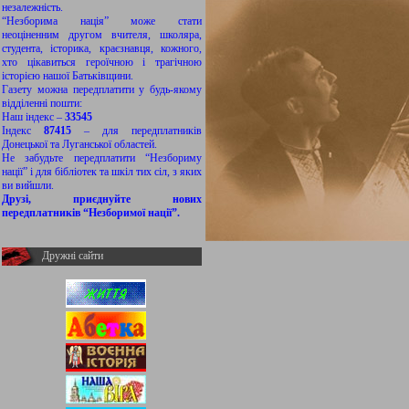
незалежність.
“Незборима нація” може стати
неоціненним другом вчителя, школяра,
студента, історика, краєзнавця, кожного,
хто цікавиться героїчною і трагічною
історією нашої Батьківщини.
Газету можна передплатити у будь-якому
відділенні пошти:
Наш індекс –
33545
Індекс
87415
– для передплатників
Донецької та Луганської областей.
Не забудьте передплатити “Незбориму
нації” і для бібліотек та шкіл тих сіл, з яких
ви вийшли.
Друзі, приєднуйте нових
передплатників “Незборимої нації”.
Дружні сайти