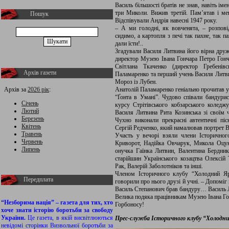
Василь більшості братів не знав, навіть ім
три Миколи. Вижив третій. Пам’ятав і ме
Пошук
Відспівували Андрія навесні 1947 року.
– А ми голодні, як вовченята, – розпов
сидимо, а картопля з печі так пахне, так
дали їсти!..
Згадували Василя Литвина його вірна дружи
директор Музею Івана Гончара Петро Гонч
Світлана Ткаченко (директор Гребенів
Архів газети
Паламаренко та перший учень Василя Литвин
Мороз із Лубен.
Архів за
2026 рік
:
Анатолій Паламаренко геніально прочитав 
“Ґонта в Умані”. Чудово співали бандурис
Січень
курсу Стрітівського кобзарського коледж
Лютий
Василя Литвина Рита Козинська зі свої
Березень
Чухно виконали прекрасні автентичні п
Квітень
Сергій Редченко, який намалював портрет 
Травень
Участь у вечорі взяли члени Історично
Червень
Криворот, Надійка Овчарук, Микола Оцун
Липень
онучка Гаїнка Литвин, Валентина Бердник
старійшин Українського козацтва Олексій Т
Рак, Валерій Заболотніков та інші.
Членом Історичного клубу “Холодний Яр
Передплата
говорили про нього друзі й учні. – Допомі
Василь Степанович брав бандуру… Василь Ли
Велика подяка працівникам Музею Івана Гон
“Незборима нація” – газета для тих, хто
Горбоносу!
хоче знати історію боротьби за свободу
України.
Це газета, в якій висвітлюються
Прес-служба Історичного клубу “Холодн
невідомі сторінки Визвольної боротьби за