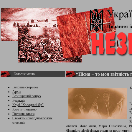
“Пісня – то моя звітність
Головне меню
Головна сторінка
Т
Архів
Розширений пошук
Редакція
В
Клуб "Холодний Яр"
І
Книги - поштою
В
Гостьова книга
в
Стежками холодноярських
В
отаманів
області. Його мати, Марія Ониськівна, 191
більшість дітей тільки стали на поріг житт