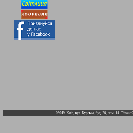
03049, Київ, вул. Курська, буд. 20, пом. 14. Т/факс: