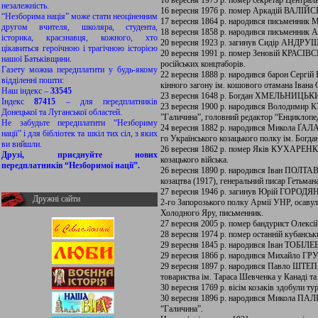
16 вересня 1975 р. помер секретар Центра
незалежність.
16 вересня 1976 р. помер Аркадій ВАЛІЙ
“Незборима нація” може стати неоціненним
17 вересня 1864 р. народився письмен
другом вчителя, школяра, студента,
18 вересня 1858 р. народився письменни
історика, краєзнавця, кожного, хто
20 вересня 1923 р. загинув Сидір АНДРУЩ
цікавиться героїчною і трагічною історією
20 вересня 1991 р. помер Зеновій КРАСІВС
нашої Батьківщини.
російських концтаборів.
Газету можна передплатити у будь-якому
22 вересня 1888 р. народився барон Серг
відділенні пошти:
кінного загону ім. кошового отамана Івана 
Наш індекс –
33545
23 вересня 1648 р. Богдан ХМЕЛЬНИЦЬКИ
Індекс
87415
– для передплатників
23 вересня 1900 р. народився Володимир К
Донецької та Луганської областей.
”Галичина”, головний редактор “Енциклопед
Не забудьте передплатити “Незбориму
24 вересня 1882 р. народився Микола ҐАЛА
нації” і для бібліотек та шкіл тих сіл, з яких
го Українського козацького полку ім. Богда
ви вийшли.
26 вересня 1862 р. помер Яків КУХАРЕНКО
Друзі, приєднуйте нових
козацького війська.
передплатників “Незборимої нації”.
26 вересня 1890 р. народився Іван ПОЛТ
козацтва (1917), генеральний писар Гетьман
27 вересня 1946 р. загинув Юрій ГОР
Дружні сайти
2-го Запорозького полку Армії УНР, осавул
Холодного Яру, письменник.
27 вересня 2005 р. помер бандурист Олек
28 вересня 1974 р. помер останній кубанс
29 вересня 1845 р. народився Іван ТО
29 вересня 1866 р. народився Михайло 
29 вересня 1897 р. народився Павло ШТЕПА
товариства ім. Тараса Шевченка у Канаді та 
30 вересня 1769 р. вісім козаків здобули т
30 вересня 1896 р. народився Микола ПАЛ
“Галичина”.