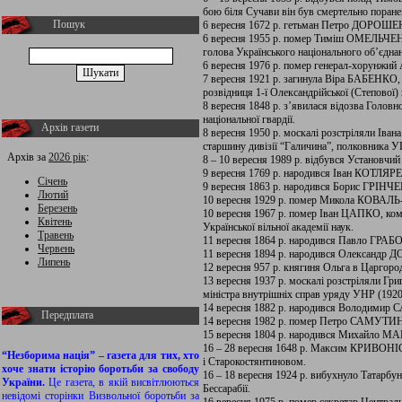
бою біля Сучави він був смертельно поране
Пошук
6 вересня 1672 р. гетьман Петро ДОРОШЕ
6 вересня 1955 р. помер Тиміш ОМЕЛЬЧЕНКО
голова Українського національного об’єднан
6 вересня 1976 р. помер генерал-хорунжи
7 вересня 1921 р. загинула Віра БАБЕНКО, 
розвідниця 1-ї Олександрійської (Степової) п
8 вересня 1848 р. з’явилася відозва Головно
національної гвардії.
Архів газети
8 вересня 1950 р. москалі розстріляли І
старшину дивізії “Галичина”, полковника 
Архів за
2026 рік
:
8 – 10 вересня 1989 р. відбувся Установчий 
9 вересня 1769 р. народився Іван КОТЛЯ
Січень
9 вересня 1863 р. народився Борис ГРІНЧ
Лютий
10 вересня 1929 р. помер Микола КОВАЛ
Березень
10 вересня 1967 р. помер Іван ЦАПКО, кома
Квітень
Української вільної академії наук.
Травень
11 вересня 1864 р. народився Павло ГР
Червень
11 вересня 1894 р. народився Олександр
Липень
12 вересня 957 р. княгиня Ольга в Царгоро
13 вересня 1937 р. москалі розстріляли Г
міністра внутрішніх справ уряду УНР (1920
14 вересня 1882 р. народився Володимир 
Передплата
14 вересня 1982 р. помер Петро САМУТИН,
15 вересня 1804 р. народився Михайло М
16 – 28 вересня 1648 р. Максим КРИВОНІС
“Незборима нація” – газета для тих, хто
і Старокостянтиновом.
хоче знати історію боротьби за свободу
16 – 18 вересня 1924 р. вибухнуло Татарбун
України.
Це газета, в якій висвітлюються
Бессарабії.
невідомі сторінки Визвольної боротьби за