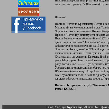
Наприкінці вересня 1921 р. загинув поділ
повстанського району 2-ї (Північної) групи
Вітаємо!
Поетові Анатолію Кримському 7 серпня вип
Мешкає він на Холодноярщині в селі Триліси
Чорноліського полку отамана Пилипа Хмар
Працює Анатолій у рідному селі лікарем уж
Перша його поетична збірка вийшла 1976 ро
один із віршів поета – “Одноголосні” – не
забезпечили поетові мовчання на 17 довгих 
“Погляд скрізь відстань” та “Вічний водогр
письменників України. Потім було ще 12 кни
Слід сказати, що Анатолій Кримський є й 
року, ініціатором підняття національного 
року, тобто у часи СССР. Був делегатом пе
Удовенка на президентських виборах, помі
В’ячеслава Коваля тощо. А ще Анатолій пе
нами духовний зв’язок, є нашим однодумце
ювілеєм і бажаємо подальших творчих “кра
Від імені Історичного клубу “Холодний Я
Роман КОВАЛЬ
03049, Київ, вул. Курська, буд. 20, пом. 14. Т/факс: