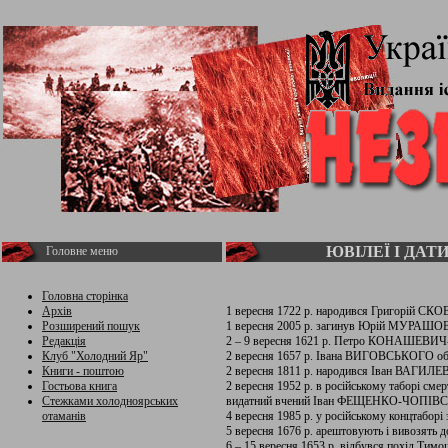
ЮВІЛЕЇ І ДАТ
Головне меню
Головна сторінка
Архів
1 вересня 1722 р. народився Григорій С
Розширений пошук
1 вересня 2005 р. загинув Юрій МУРАШОВ, 
Редакція
2 – 9 вересня 1621 р. Петро КОНАШЕВИ
Клуб "Холодний Яр"
2 вересня 1657 р. Івана ВИГОВСЬКОГО об
Книги - поштою
2 вересня 1811 р. народився Іван ВАГИЛЕВИ
Гостьова книга
2 вересня 1952 р. в російському таборі сме
Стежками холодноярських
видатний вчений Іван ФЕЩЕНКО-ЧОПІВ
отаманів
4 вересня 1985 р. у російському концтабор
5 вересня 1676 р. арештовують і вивозят
6 – 15 вересня 1653 р. відбувся похід Т