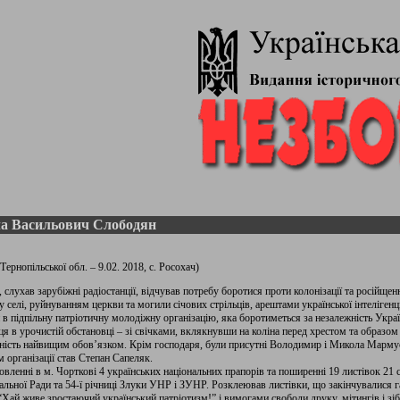
а Васильович Слободян
Тернопільської обл. – 9.02. 2018, с. Росохач)
лухав зарубіжні радіостанції, відчував потребу боротися проти колонізації та російщен
елі, руйнуванням церкви та могили січових стрільців, арештами української інтелігенці
підпільну патріотичну молодіжну організацію, яка боротиметься за незалежність Украї
ця в урочистій обстановці – зі свічками, вклякнувши на коліна перед хрестом та образом
жність найвищим обов’язком. Крім господаря, були присутні Володимир і Микола Мармус
організації став Степан Сапеляк.
вленні в м. Чорткові 4 українських національних прапорів та поширенні 19 листівок 21 с
льної Ради та 54-ї річниці Злуки УНР і ЗУНР. Розклеював листівки, що закінчувалися 
 “Хай живе зростаючий український патріотизм!” і вимогами свободи друку, мітингів і зіб