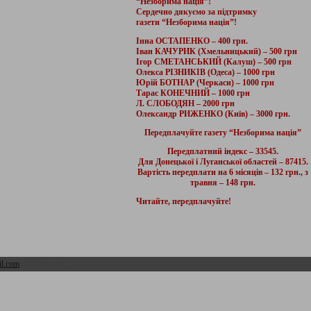
“Незборима нація”!
Сердечно дякуємо за підтримку
газети “Незборима нація”!
Інна ОСТАПЕНКО – 400 грн.
Іван КАЧУРИК (Хмельницький) – 500 грн
Ігор СМЕТАНСЬКИЙ (Калуш) – 500 грн
Олекса РІЗНИКІВ (Одеса) – 1000 грн
Юрій БОТНАР (Черкаси) – 1000 грн
Тарас КОНЕЧНИЙ – 1000 грн
Л. СЛОБОДЯН – 2000 грн
Олександр РИЖЕНКО (Київ) – 3000 грн.
Передплачуйте газету “Незборима нація”
Передплатний індекс – 33545.
Для Донецької і Луганської областей – 87415.
Вартість передплати на 6 місяців – 132 грн., з
травня – 148 грн.
Читайте, передплачуйте!
l.com
Адмін розділ