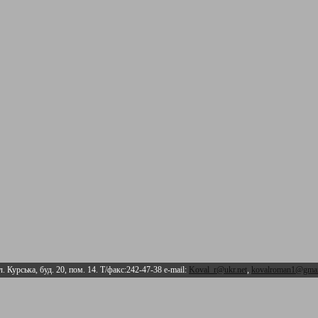
л. Курська, буд. 20, пом. 14. Т/факс:242-47-38 e-mail:
Koval_r@ukr.net
,
kovalroman1@gmai