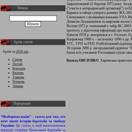
Заарештований 22 березня 1973 року. Засудж
Пошук
(“участь в антирадянській організації”) та 6
Карався в таборі суворого режиму ЖХ-385/
Спілкувався з колишніми вояками УПА Ми
Денисом Лукашевичем та широким колом мол
Восени 1975 р. етапований у табір ВС-389/3
протесту, у підготовці інформації про події
Навесні 1978 р. повернувся в с. Росохач. 
Наприкінці 1980-х – на початку 1990-х рр.
Архів газети
УГС, УРП та РХП. Реабілітований відповідн
18 серпня 2006 р. нагороджений орденом “За
Архів за
2026 рік
:
Імена всіх учасників Росохацької групи зак
Січень
Василь ОВСІЄНКО
. Харківська правозах
Лютий
Березень
Квітень
Травень
Червень
Липень
Передплата
“Незборима нація” – газета для тих, хто
хоче знати історію боротьби за свободу
України.
Це газета, в якій висвітлюються
невідомі сторінки Визвольної боротьби за