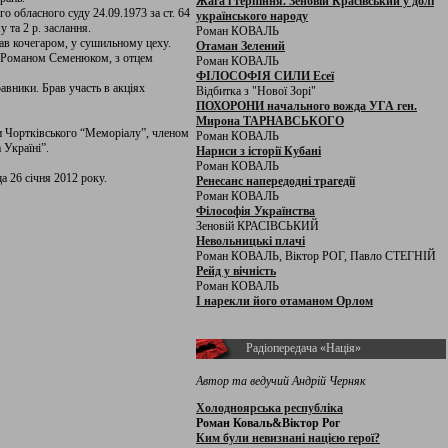
Жага і терпіння. Зеновій Красівський у долі
о обласного суду 24.09.1973 за ст. 64
українського народу
у та 2 р. заслання.
Роман КОВАЛЬ
ав кочегаром, у сушильному цеху.
Отаман Зелений
 Романом Семенюком, з отцем
Роман КОВАЛЬ
ФІЛОСОФІЯ СИЛИ Есеї
авники. Брав участь в акціях
Відбитка з "Нової Зорі"
ПОХОРОНИ начального вожда УГА ген.
Мирона ТАРНАВСЬКОГО
ди Чортківського “Меморіалу”, членом
Роман КОВАЛЬ
 Україні”.
Нариси з історії Кубані
Роман КОВАЛЬ
а 26 січня 2012 року.
Ренесанс напередодні трагедії
Роман КОВАЛЬ
Філософія Українства
Зеновій КРАСІВСЬКИЙ
Невольницькі плачі
Роман КОВАЛЬ, Віктор РОГ, Павло СТЕГНІЙ
Рейд у вічність
Роман КОВАЛЬ
І нарекли його отаманом Орлом
Радіопередача «Нація»
Автор та ведучий Андрій Черняк
Холодноярська республіка
Роман Коваль&Віктор Рог
Ким були невизнані нацією герої?