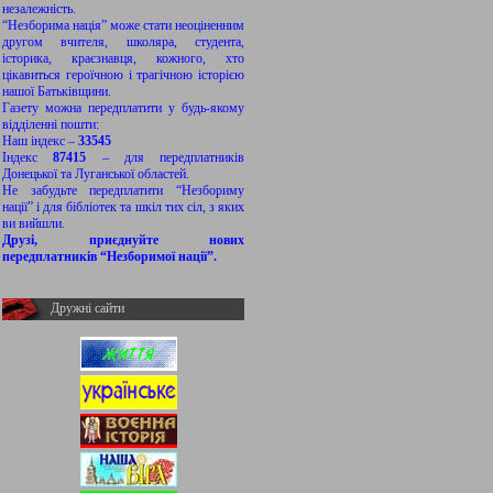
незалежність.
“Незборима нація” може стати неоціненним
другом вчителя, школяра, студента,
історика, краєзнавця, кожного, хто
цікавиться героїчною і трагічною історією
нашої Батьківщини.
Газету можна передплатити у будь-якому
відділенні пошти:
Наш індекс –
33545
Індекс
87415
– для передплатників
Донецької та Луганської областей.
Не забудьте передплатити “Незбориму
нації” і для бібліотек та шкіл тих сіл, з яких
ви вийшли.
Друзі, приєднуйте нових
передплатників “Незборимої нації”.
Дружні сайти