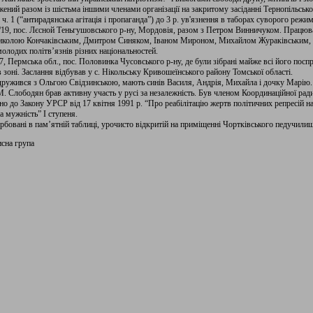
ений разом із шістьма іншими членами організації на закритому засіданні Тернопільськог
2 ч. 1 (“антирадянська агітація і пропаганда”) до 3 р. ув'язнення в таборах суворого режим
19, пос. Лєсной Теньгушовського р-ну, Мордовія, разом з Петром Винничуком. Працюв
колою Кончаківським, Дмитром Синяком, Іваном Мироном, Михайлом Жураківським,
одих політв’язнів різних національностей.
7, Пермська обл., пос. Половинка Чусовського р-ну, де були зібрані майже всі його поспр
 в зоні. Заслання відбував у с. Нікольську Кривошеїнського району Томської області.
Одружився з Ольгою Свідзинською, мають синів Василя, Андрія, Михайла і дочку Марію.
 М. Слободян брав активну участь у русі за незалежність. Був членом Координаційної ра
о до Закону УРСР від 17 квітня 1991 р. “Про реабілітацію жертв політичних репресій на
 мужність” І ступеня.
арбовані в пам’ятній таблиці, урочисто відкритій на приміщенні Чортківського педучилищ
исна група