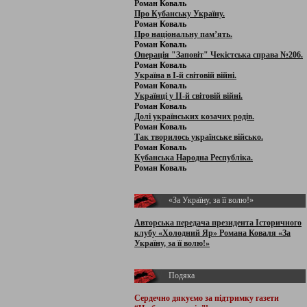
Роман Коваль
Про Кубанську Україну.
Роман Коваль
Про національну пам’ять.
Роман Коваль
Операція "Заповіт" Чекістська справа №206.
Роман Коваль
Україна в І-й світовій війні.
Роман Коваль
Українці у ІІ-й світовій війні.
Роман Коваль
Долі українських козачих родів.
Роман Коваль
Так творилось українське військо.
Роман Коваль
Кубанська Народна Республіка.
Роман Коваль
«За Україну, за її волю!»
Авторська передача президента Історичного
клубу «Холодний Яр» Романа Коваля «За
Україну, за її волю!»
Подяка
Сердечно дякуємо за підтримку
газети