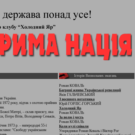
Історія Визвольних змагань
Роман КОВАЛЬ
Багряні жнива Української революції
Яків ГАЛЬЧЕВСЬКИЙ
ня України.
З воєнного нотатника
ї 1972 року, відтак з охотою прийняв
Юрій ГОРЛІС-ГОРСЬКИЙ
ни.
Холодний Яр
 Божої Матері, – склав присягу, яка
Роман КОВАЛЬ
и, Петро Вітів, Володимир Сеньків,
За волю і честь
Роман КОВАЛЬ
ічня 1973 р. – напередодні 55-ї
Коли кулі співали
гаслами: “Свободу українським
Упорядники Роман Коваль і Віктор Рог
рань.