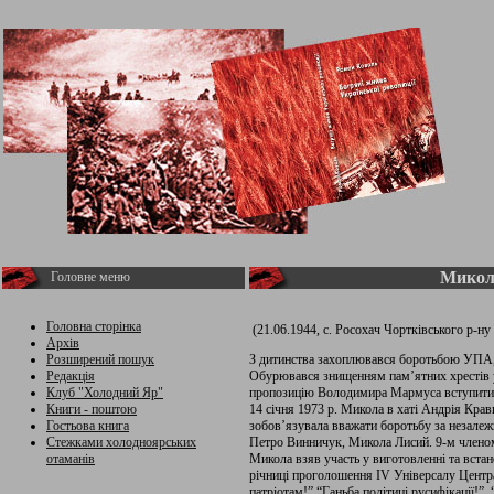
Микол
Головне меню
Головна сторінка
(21.06.1944, с. Росохач Чортківського р-ну 
Архів
Розширений пошук
З дитинства захоплювався боротьбою УПА, с
Редакція
Обурювався знищенням пам’ятних хрестів у с
Клуб "Холодний Яр"
пропозицію Володимира Мармуса вступити в 
Книги - поштою
14 січня 1973 р. Микола в хаті Андрія Крав
Гостьова книга
зобов’язувала вважати боротьбу за незале
Стежками холодноярських
Петро Винничук, Микола Лисий. 9-м членом 
отаманів
Микола взяв участь у виготовленні та встано
річниці проголошення ІV Універсалу Центра
патріотам!” “Ганьба політиці русифікації!”,