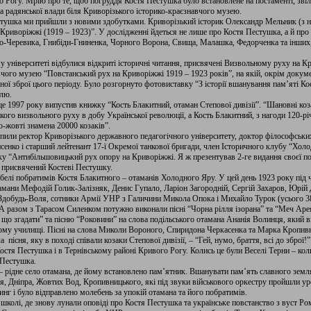
го Рогу. Мрію про те, щоб погруддя Костя Пестушка було встановлене на постаменті, зв
а радянської влади біля Криворізького історико-краєзнавчого музею.
стушка ми прийшли з новими здобутками. Криворізький історик Олександр Мельник (з 
риворіжжі (1919 – 1923)”. У дослідженні йдеться не лише про Костя Пестушка, а й пр
го-Черевика, Гнибіди-Гниненка, Чорного Ворона, Свища, Малашка, Федорченка та інших,
університеті відбулися відкриті історичні читання, присвячені Визвольному руху на К
вчого музею “Повстанський рух на Криворіжжі 1919 – 1923 років”, на якій, окрім докуме
ної зброї цього періоду. Було розгорнуто фотовиставку “З історії вшанування пам’яті К
влю.
е 1997 року випустив книжку “Кость Блакитний, отаман Степової дивізії”. “Шановні козак
кого визвольного руху в добу Української революції, а Кость Блакитний, з нагоди 120-річ
о-жовті знамена 20000 козаків”.
пили ректор Криворізького державного педагогічного університету, доктор філософськ
нко і старший лейтенант 17-ї Окремої танкової бригади, член Історичного клубу “Хол
 “Антибільшовицький рух опору на Криворіжжі. Я ж презентував 2-ге видання своєї пое
, присвячений Костеві Пестушку.
белі побратимів Костя Блакитного – отаманів Холодного Яру. У цей день 1923 року під 
тамани Мефодій Голик-Залізняк, Денис Гупало, Ларіон Загородній, Сергій Захаров, Юрі
ь Здобудь-Воля, сотники Армії УНР з Галичини Микола Опока і Михайло Турок (усього 38
А разом з Тарасом Силенком потужно виконали пісні “Чорна рілля ізорана” та “Меч Аре
що згадати” та пісню “Роковини” на слова подільського отамана Ананія Волинця, який ві
ому училищі. Пісні на слова Миколи Вороного, Спиридона Черкасенка та Марка Кропив
пісня, яку в поході співали козаки Степової дивізії, – “Гей, нумо, браття, всі до зброї!”
Костя Пестушка і в Тернівському районі Кривого Рогу. Колись це були Веселі Терни – коли
 Пестушка.
– рідне село отамана, де йому встановлено пам’ятник. Вшанувати пам’ять славного земл
ля, Дніпра, Жовтих Вод, Кропивницького, які під звуки військового оркестру пройшли у
нг і було відправлено молебень за упокій отамана та його побратимів.
 школі, де знову лунали оповіді про Костя Пестушка та українське повстанство з вуст Р