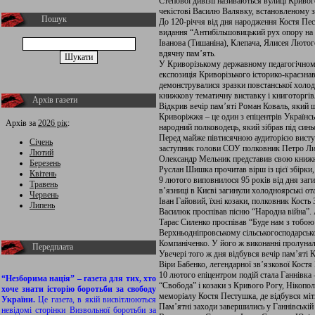
Степової дивізії називаються вулиці Криво
чекістові Василю Валявку, встановленому з
Пошук
До 120-річчя від дня народження Костя Пе
видання “Антибільшовицький рух опору на К
Іванова (Тишаніна), Клепача, Ялисея Люто
вдячну пам’ять.
У Криворізькому державному педагогічному 
експозиція Криворізького історико-краєзна
демонструвалися зразки повстанської холод
книжкову тематичну виставку і книготоргі
Архів газети
Відкрив вечір пам’яті Роман Коваль, який щ
Криворіжжя – це один з епіцентрів Українсь
Архів за
2026 рік
:
народний полководець, який зібрав під синь
Перед майже півтисячною аудиторією висту
Січень
заступник голови СОУ полковник Петро Лисе
Лютий
Олександр Мельник представив свою книжку
Березень
Руслан Шишка прочитав вірш із цієї збірки
Квітень
9 лютого виповнилося 95 років від дня заги
Травень
в’язниці в Києві загинули холодноярські о
Червень
Іван Гайовий, їхні козаки, полковник Кост
Липень
Василюк проспівав пісню “Народна війна”. 
Тарас Силенко проспівав “Буде нам з тобою 
Верхньодніпровському сільськогосподарськ
Компаніченко. У його ж виконанні пролунала 
Передплата
Увечері того ж дня відбувся вечір пам’яті 
Віри Бабенко, легендарної зв’язкової Костя
10 лютого епіцентром подій стала Ганнівка 
“Незборима нація” – газета для тих, хто
“Свобода” і козаки з Кривого Рогу, Нікопо
хоче знати історію боротьби за свободу
меморіалу Костя Пестушка, де відбувся міти
України.
Це газета, в якій висвітлюються
Пам’ятні заходи завершились у Ганнівській
невідомі сторінки Визвольної боротьби за