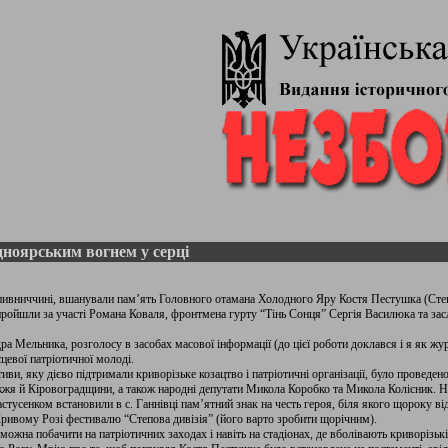
дноярським вогнем у серці
ропивниччині, вшанували пам’ять Головного отамана Холодного Яру Костя Пестушка (Ст
пройшли за участі Романа Коваля, фронтмена гурту “Тінь Сонця” Сергія Василюка та зас
а Мельника, розголосу в засобах масової інформації (до цієї роботи доклався і я як жу
цевої патріотичної молоді.
іативи, яку дієво підтримали криворізьке козацтво і патріотичні організації, було проведе
іжжя й Кіровоградщини, а також народні депутати Микола Коробко та Микола Колісник. Не
астусенком встановили в с. Ганнівці пам’ятний знак на честь героя, біля якого щороку в
Кривому Розі фестивалю “Степова дивізія” (його варто зробити щорічним).
можна побачити на патріотичних заходах і навіть на стадіонах, де вболівають криворізькі