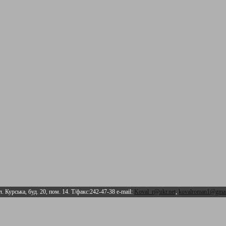
л. Курська, буд. 20, пом. 14. Т/факс:242-47-38 e-mail:
Koval_r@ukr.net
,
kovalroman1@gmai