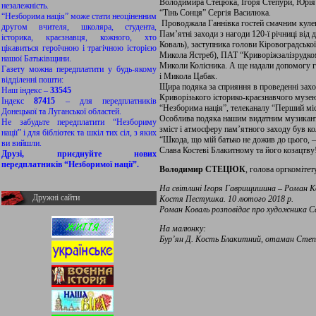
Володимира Стецюка, Ігоря Степури, Юрія С
незалежність.
“Тінь Сонця” Сергія Василюка.
“Незборима нація” може стати неоціненним
Проводжала Ганнівка гостей смачним кулеш
другом вчителя, школяра, студента,
Пам’ятні заходи з нагоди 120-ї річниці ві
історика, краєзнавця, кожного, хто
Коваль), заступника голови Кіровоградсько
цікавиться героїчною і трагічною історією
Микола Ястреб), ПАТ “Криворіжзалізрудком”
нашої Батьківщини.
Миколи Колісника. А ще надали допомогу г
Газету можна передплатити у будь-якому
і Микола Цабак.
відділенні пошти:
Щира подяка за сприяння в проведенні захо
Наш індекс –
33545
Криворізького історико-краєзнавчого музею І
Індекс
87415
– для передплатників
“Незборима нація”, телеканалу “Перший місь
Донецької та Луганської областей.
Особлива подяка нашим видатним музикантам
Не забудьте передплатити “Незбориму
зміст і атмосферу пам’ятного заходу був к
нації” і для бібліотек та шкіл тих сіл, з яких
“Шкода, що мій батько не дожив до цього, –
ви вийшли.
Слава Костеві Блакитному та його козацтву
Друзі, приєднуйте нових
передплатників “Незборимої нації”.
Володимир СТЕЦЮК
, голова оргкомітет
На світлині Ігоря Гаврищишина – Роман Ков
Дружні сайти
Костя Пестушка. 10 лютого 2018 р.
Роман Коваль розповідає про художника С
На малюнку:
Бур’ян Д. Кость Блакитний, отаман Степової