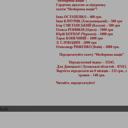
“Незборима нація”!
Сердечно дякуємо за підтримку
газети “Незборима нація”!
Інна ОСТАПЕНКО – 400 грн.
Іван КАЧУРИК (Хмельницький) – 500 грн
Ігор СМЕТАНСЬКИЙ (Калуш) – 500 грн
Олекса РІЗНИКІВ (Одеса) – 1000 грн
Юрій БОТНАР (Черкаси) – 1000 грн
Тарас КОНЕЧНИЙ – 1000 грн
Л. СЛОБОДЯН – 2000 грн
Олександр РИЖЕНКО (Київ) – 3000 грн.
Передплачуйте газету “Незборима нація”
Передплатний індекс – 33545.
Для Донецької і Луганської областей – 87415.
Вартість передплати на 6 місяців – 132 грн., з
травня – 148 грн.
Читайте, передплачуйте!
l.com
Адмін розділ