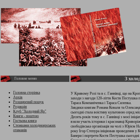
З холо
Головне меню
Головна сторінка
У Кривому Розі та в с. Ганнівці, що на К
Архів
заходи з нагоди 120-ліття Костя Пестушка 
Розширений пошук
Тараса Компаніченка і Тараса Силенка.
Редакція
Завдяки книгам Романа Коваля та Олександр
Клуб "Холодний Яр"
сьогодні стала воістину культовою серед міс
Книги - поштою
Десять років тому в с. Ганнівці з моєї ініц
Гостьова книга
взяли участь історики і краєзнавці Кривор
Стежками холодноярських
свободівська організація на чолі з Юрієм Н
отаманів
року Ігор Степура ініціював проведення у 
Банери і портрети Костя Пестушка сьогодні 