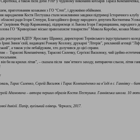
иротюка, а також пісні доби УНР у чудовому виконанні кобзарів Тараса Компаніченка,
ем, приготованим козаками з ГО “Степ”, і дружніми обіймами.
д дня народження Костя Пестушка стали можливими завдяки підтримці Історичного клуб
ї обласної ради Ігоря Степури, Благодійного фонду народного депутата Костянтина Усов
 (керівник Федір Караманиць), підприємця зі Львова Ігоря Гаврищишина, народного деп
олова ГО “Криворізьке міське правозахисне товариство” Микола Коробко, козаки Мико
дів ректорові КДПУ Ярославу Шрамку, директорові Тернівського індустріального колед
рині Зинов’євій, видавцеві Роману Козлову, друкарні “Літерія”, рекламній агенції “Ліфт”
кий”, а також усім небайдужим, хто долучився до цієї справи.
 – Тарасові Компаніченку, Тарасові Силенку, Сергієві Василюку, чий ідейно-естетични
олосальним.
 він би на крилах літав”, – сказала після пам’ятного заходу, витираючи сльози, літня г
!
у
аль, Тарас Силенко, Сергій Василюк і Тарас Компаніченко на в’їзді в с. Ганнівку – ба
ергій Адамовича – автора перших образів Костя Пестушка. Ганнівська школа. 10 люто
 дивізії. Папір, вугільний олівець. Черкаси, 2017.