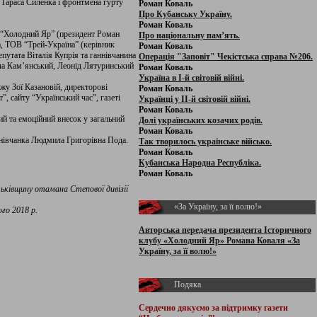
 Тараса Силенка і фронтмена гурту
Роман Коваль
Про Кубанську Україну.
Роман Коваль
у “Холодний Яр” (президент Роман
Про національну пам’ять.
а, ТОВ “Трей-Україна” (керівник
Роман Коваль
утата Віталія Купрія та ганнівчанина
Операція "Заповіт" Чекістська справа №206.
ла Кам’янський, Леонід Лятуринський
Роман Коваль
Україна в І-й світовій війні.
жу Зої Казановій, директорові
Роман Коваль
, сайту “Український час”, газеті
Українці у ІІ-й світовій війні.
Роман Коваль
й та емоційний внесок у загальний
Долі українських козачих родів.
Роман Коваль
аннівчанка Людмила Григорівна Пода.
Так творилось українське військо.
Роман Коваль
Кубанська Народна Республіка.
Роман Коваль
тьківщину отамана Степової дивізії
«За Україну, за її волю!»
го 2018 р.
Авторська передача президента Історичного
клубу «Холодний Яр» Романа Коваля «За
Україну, за її волю!»
Подяка
Сердечно дякуємо за підтримку
газети