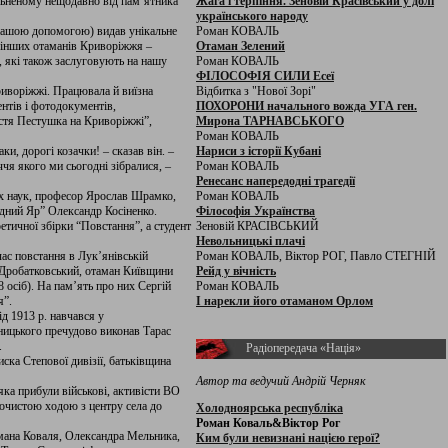
ільненому нещодавно від пам’ятника
Жага і терпіння. Зеновій Красівський у долі
українського народу
нашою допомогою) видав унікальне
Роман КОВАЛЬ
о інших отаманів Криворіжжя –
Отаман Зелений
 які також заслуговують на нашу
Роман КОВАЛЬ
ФІЛОСОФІЯ СИЛИ Есеї
риворіжжі. Працювала й виїзна
Відбитка з "Нової Зорі"
нтів і фотодокументів,
ПОХОРОНИ начального вожда УГА ген.
остя Пестушка на Криворіжжі”,
Мирона ТАРНАВСЬКОГО
Роман КОВАЛЬ
и, дорогі козачки! – сказав він. –
Нариси з історії Кубані
чя якого ми сьогодні зібралися, –
Роман КОВАЛЬ
Ренесанс напередодні трагедії
их наук, професор Ярослав Шрамко,
Роман КОВАЛЬ
одний Яр” Олександр Косіненко.
Філософія Українства
тичної збірки “Повстання”, а студент
Зеновій КРАСІВСЬКИЙ
Невольницькі плачі
час повстання в Лук’янівській
Роман КОВАЛЬ, Віктор РОГ, Павло СТЕГНІЙ
й Дробатковський, отаман Київщини
Рейд у вічність
 осіб). На пам’ять про них Сергій
Роман КОВАЛЬ
я”.
І нарекли його отаманом Орлом
д 1913 р. навчався у
ницького пречудово виконав Тарас
.
Радіопередача «Нація»
ска Степової дивізії, батьківщина
Автор та ведучий Андрій Черняк
яка прибули військові, активісти ВО
рочистою ходою з центру села до
Холодноярська республіка
Роман Коваль&Віктор Рог
омана Коваля, Олександра Мельника,
Ким були невизнані нацією герої?