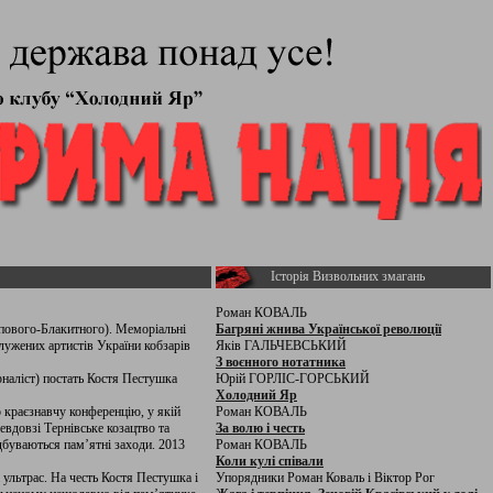
Історія Визвольних змагань
Роман КОВАЛЬ
епового-Блакитного). Меморіальні
Багряні жнива Української революції
лужених артистів України кобзарів
Яків ГАЛЬЧЕВСЬКИЙ
З воєнного нотатника
рналіст) постать Костя Пестушка
Юрій ГОРЛІС-ГОРСЬКИЙ
Холодний Яр
но краєзнавчу конференцію, у якій
Роман КОВАЛЬ
вдовзі Тернівське козацтво та
За волю і честь
ідбуваються пам’ятні заходи. 2013
Роман КОВАЛЬ
Коли кулі співали
 ультрас. На честь Костя Пестушка і
Упорядники Роман Коваль і Віктор Рог