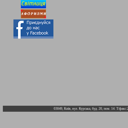
03049, Київ, вул. Курська, буд. 20, пом. 14. Т/факс: