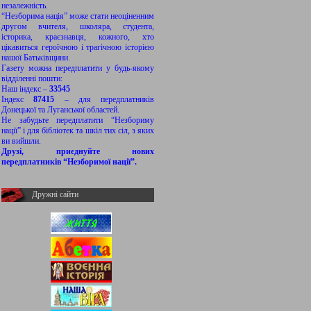
незалежність.
“Незборима нація” може стати неоціненним
другом вчителя, школяра, студента,
історика, краєзнавця, кожного, хто
цікавиться героїчною і трагічною історією
нашої Батьківщини.
Газету можна передплатити у будь-якому
відділенні пошти:
Наш індекс –
33545
Індекс
87415
– для передплатників
Донецької та Луганської областей.
Не забудьте передплатити “Незбориму
нації” і для бібліотек та шкіл тих сіл, з яких
ви вийшли.
Друзі, приєднуйте нових
передплатників “Незборимої нації”.
Дружні сайти