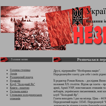
Розпочалася пере
Головне меню
Головна сторінка
Друзі, підтримайте “Незборима націю”.
Архів
Передплачуйте газету для себе і своїх рідни
Розширений пошук
Редакція
Її редактор Роман Коваль – дослідник Визво
Клуб "Холодний Яр"
половині ХХ століття. Відтак ця газета – пр
Книги - поштою
армії, Армії УНР, повстанських отаманів та
Гостьова книга
кобзарів, українських письменників, нові к
Стежками холодноярських
клуб “Холодний Яр”.
отаманів
Газета виходить 1 раз на місяць. Ціна – 44.95
Передплатний індекс 33545. Передплачуй “Н
допоможи їм пізнати історію боротьби украї