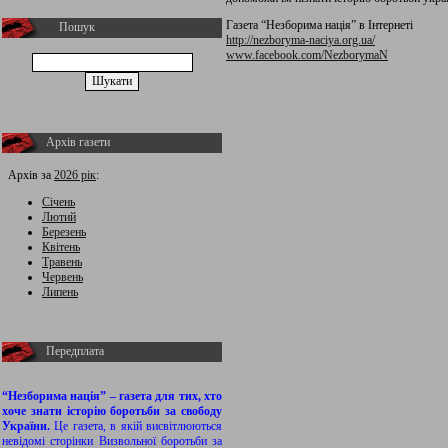
Газета “Незборима нація” в Інтернеті
Пошук
http://nezboryma-naciya.org.ua/
www.facebook.com/NezborymaN
Архів газети
Архів за
2026 рік
:
Січень
Лютий
Березень
Квітень
Травень
Червень
Липень
Передплата
“Незборима нація” – газета для тих, хто
хоче знати історію боротьби за свободу
України.
Це газета, в якій висвітлюються
невідомі сторінки Визвольної боротьби за