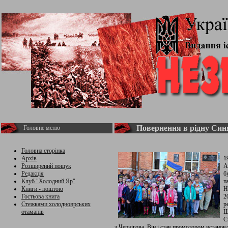
Повернення в рідну Син
Головне меню
Головна сторінка
Архів
1
Розширений пошук
А
Редакція
б
Клуб "Холодний Яр"
п
Книги - поштою
Н
Гостьова книга
2
Стежками холодноярських
р
отаманів
Ш
С
з Чернігова. Він і став промотором встано