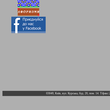
03049, Київ, вул. Курська, буд. 20, пом. 14. Т/факс: