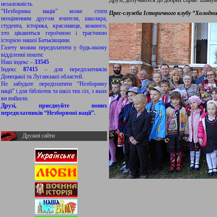
Друзі, долучайтеся до добрих справ! Шанува
незалежність.
“Незборима нація” може стати
Прес-служба Історичного клубу “Холодн
неоціненним другом вчителя, школяра,
студента, історика, краєзнавця, кожного,
хто цікавиться героїчною і трагічною
історією нашої Батьківщини.
Газету можна передплатити у будь-якому
відділенні пошти:
Наш індекс –
33545
Індекс
87415
– для передплатників
Донецької та Луганської областей.
Не забудьте передплатити “Незбориму
нації” і для бібліотек та шкіл тих сіл, з яких
ви вийшли.
Друзі, приєднуйте нових
передплатників “Незборимої нації”.
Дружні сайти