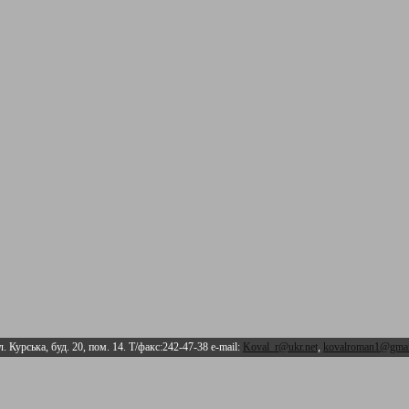
л. Курська, буд. 20, пом. 14. Т/факс:242-47-38 e-mail:
Koval_r@ukr.net
,
kovalroman1@gmai