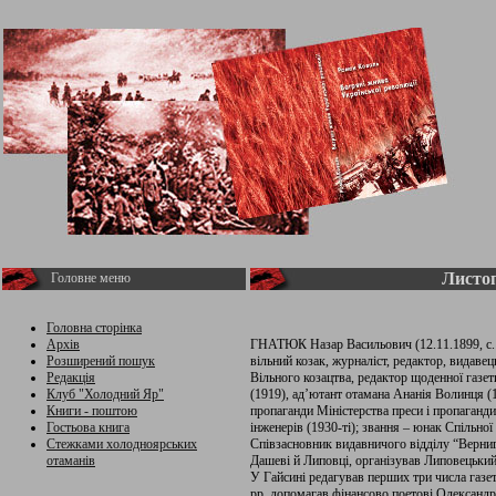
Листоп
Головне меню
Головна сторінка
Архів
ГНАТЮК Назар Васильович (12.11.1899, с. Ш
Розширений пошук
вільний козак, журналіст, редактор, видавец
Редакція
Вільного козацтва, редактор щоденної газет
Клуб "Холодний Яр"
(1919), ад’ютант отамана Ананія Волинця (1
Книги - поштою
пропаганди Міністерства преси і пропаганди
Гостьова книга
інженерів (1930-ті); звання – юнак Спільної
Стежками холодноярських
Співзасновник видавничого відділу “Верниго
отаманів
Дашеві й Липовці, організував Липовецький 
У Гайсині редагував перших три числа газе
рр. допомагав фінансово поетові Олександро