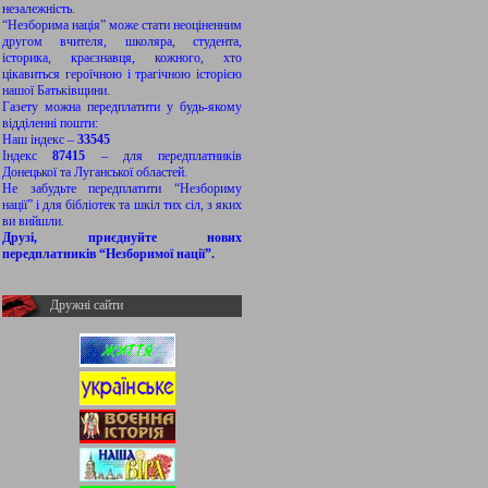
незалежність.
“Незборима нація” може стати неоціненним
другом вчителя, школяра, студента,
історика, краєзнавця, кожного, хто
цікавиться героїчною і трагічною історією
нашої Батьківщини.
Газету можна передплатити у будь-якому
відділенні пошти:
Наш індекс –
33545
Індекс
87415
– для передплатників
Донецької та Луганської областей.
Не забудьте передплатити “Незбориму
нації” і для бібліотек та шкіл тих сіл, з яких
ви вийшли.
Друзі, приєднуйте нових
передплатників “Незборимої нації”.
Дружні сайти