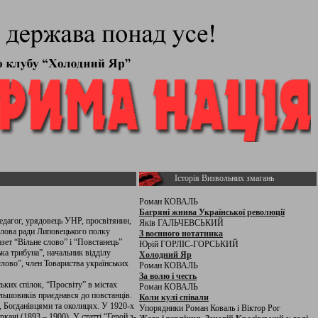
Історія Визвольних змагань
Роман КОВАЛЬ
Багряні жнива Української революції
едагог, урядовець УНР, просвітянин,
Яків ГАЛЬЧЕВСЬКИЙ
 голова ради Липовецького полку
З воєнного нотатника
азет “Вільне слово” і “Повстанець”
Юрій ГОРЛІС-ГОРСЬКИЙ
ка трибуна”, начальник відділу
Холодний Яр
слово”, член Товариства українських
Роман КОВАЛЬ
За волю і честь
ьких спілок, “Просвіту” в містах
Роман КОВАЛЬ
ільшовиків приєднався до повстанців.
Коли кулі співали
, Богданівцями та околицях. У 1920-х
Упорядники Роман Коваль і Віктор Рог
ачі (1893 – 1900). У статті “Герой з-