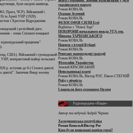
Жага і терпіння. Зеновій Красівський у долі
крутянців, були зведені нанівець.
українського народу
Роман КОВАЛЬ
63, Прага, ЧСР). Військовий і
Отаман Зелений
19) та Армії УНР (1920).
Роман КОВАЛЬ
естом і Хрестом Відродження.
ФІЛОСОФІЯ СИЛИ Есеї
Відбитка з "Нової Зорі"
мадський і релігійний діяч;
ПОХОРОНИ начального вожда УГА ген.
ня – ­­­­­юнак Спільної юнацької
Мирона ТАРНАВСЬКОГО
Роман КОВАЛЬ
відповідальний працівник”.
Нариси з історії Кубані
).
Роман КОВАЛЬ
Ренесанс напередодні трагедії
ленд, США). Військовий і громадський
Роман КОВАЛЬ
мії УНР, контрактовий майор польської
Філософія Українства
Зеновій КРАСІВСЬКИЙ
20 р. вступив до 6-ї Січової дивізії.
Невольницькі плачі
о дивізії”. Закінчив Вищу воєнну
Роман КОВАЛЬ, Віктор РОГ, Павло СТЕГНІЙ
Рейд у вічність
Роман КОВАЛЬ
І нарекли його отаманом Орлом
Радіопередача «Нація»
Автор та ведучий Андрій Черняк
Холодноярська республіка
Роман Коваль&Віктор Рог
Ким були невизнані нацією герої?