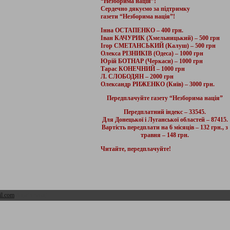
“Незборима нація”!
Сердечно дякуємо за підтримку
газети “Незборима нація”!
Інна ОСТАПЕНКО – 400 грн.
Іван КАЧУРИК (Хмельницький) – 500 грн
Ігор СМЕТАНСЬКИЙ (Калуш) – 500 грн
Олекса РІЗНИКІВ (Одеса) – 1000 грн
Юрій БОТНАР (Черкаси) – 1000 грн
Тарас КОНЕЧНИЙ – 1000 грн
Л. СЛОБОДЯН – 2000 грн
Олександр РИЖЕНКО (Київ) – 3000 грн.
Передплачуйте газету “Незборима нація”
Передплатний індекс – 33545.
Для Донецької і Луганської областей – 87415.
Вартість передплати на 6 місяців – 132 грн., з
травня – 148 грн.
Читайте, передплачуйте!
l.com
Адмін розділ