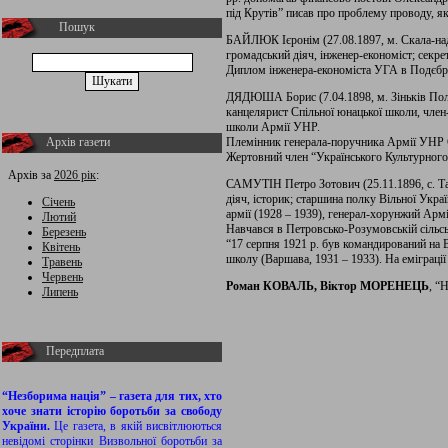
під Крутів” писав про проблему проводу, яки
Пошук
БАЙЛЮК Ієронім (27.08.1897, м. Скала-над-
громадський діяч, інженер-економіст; секре
Диплом інженера-економіста УГА в Подєбр
ДЯДЮША Борис (7.04.1898, м. Зіньків Полта
канцелярист Спільної юнацької школи, член-
школи Армії УНР.
Архів газети
Племінник генерала-поручника Армії УНР С
Жертовний член “Українського Культурного
Архів за
2026 рік
:
САМУТІН Петро Зотович (25.11.1896, с. Таш
діяч, історик; старшина полку Вільної Украї
Січень
армії (1928 – 1939), генерал-хорунжий Армі
Лютий
Навчався в Петровсько-Розумовській сільсько
Березень
“17 серпня 1921 р. був командирований на В
Квітень
школу (Варшава, 1931 – 1933). На еміграці
Травень
Червень
Роман КОВАЛЬ, Віктор МОРЕНЕЦЬ
, “
Липень
Передплата
“Незборима нація” – газета для тих, хто
хоче знати історію боротьби за свободу
України.
Це газета, в якій висвітлюються
невідомі сторінки Визвольної боротьби за