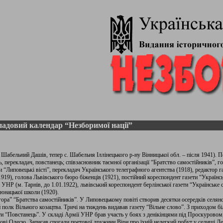
адовий календар “Незборимої нації”
абельний Дашів, тепер с. Шабельня Іллінецького р-ну Вінницької обл. – після 1941). П
ь, перекладач, повстанець; співзасновник таємної організації “Братство самостійників”,
и “Липовецькі вісті”, перекладач Українського телеграфного агентства (1918), редактор г
919), голова Львівського бюро біженців (1921), постійний кореспондент газети “Українсь
 УНР (м. Тарнів, до 1.01.1922), львівський кореспондент берлінської газети “Українське 
 юнацької школи (1920).
ра” “Братства самостійників”. У Липовецькому повіті створив десятки осередків селянс
полк Вільного козацтва. Тричі на тиждень видавав газету “Вільне слово”. З приходом б
ти “Повстанець”. У складі Армії УНР брав участь у боях з денікінцями під Проскуровом
ві Олесю. Записав спогади поетової дружини Віри про їхній нелегкий побут у селищі Дерк