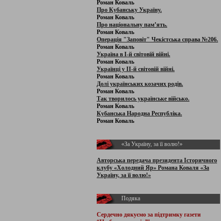
Роман Коваль
Про Кубанську Україну.
Роман Коваль
Про національну пам’ять.
Роман Коваль
Операція "Заповіт" Чекістська справа №206.
Роман Коваль
Україна в І-й світовій війні.
Роман Коваль
Українці у ІІ-й світовій війні.
Роман Коваль
Долі українських козачих родів.
Роман Коваль
Так творилось українське військо.
Роман Коваль
Кубанська Народна Республіка.
Роман Коваль
«За Україну, за її волю!»
Авторська передача президента Історичного
клубу «Холодний Яр» Романа Коваля «За
Україну, за її волю!»
Подяка
Сердечно дякуємо за підтримку
газети