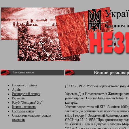
Вічний революці
Головне меню
Головна сторінка
(13.12.1939, с. Рогачів Баранівського р-н
Архів
Розширений пошук
Удосвіта Дня Незалежності в Житомирі поме
Редакція
революціонер Сергій Олексійович Бабич. Він 
Клуб "Холодний Яр"
камерах.
Книги - поштою
Уперше заарештований КҐБ 13 квітня 1960 р
Гостьова книга
закликом до робітників не просити, а вимага
Стежками холодноярських
гніту і терору!” Засуджений Житомирським о
отаманів
СРСР від 25.12.1958 “Про кримінальну відп
ув’язнення. Термін відбував у таборах Мо
“У 1962 р. я вже знав, що не матиму сім’ї