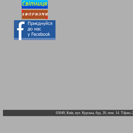
03049, Київ, вул. Курська, буд. 20, пом. 14. Т/факс: