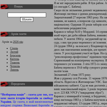
Я не міг народжувати рабів. Я був рабом. А
Пошук
(зі спогадів С. Бабича).
Скоро після звільнення допоміг недавньому
Житомирі листівки з ідеями демократизації,
Заарештований 27 вересня 1963 року. На зак
винним, не каявся, а попросив суд записати,
націоналізму. Одержав 10 років таборів ос
небезпечним рецидивістом.
Карався в таборі №10 у Мордовії. 14 серпня
Архів газети
який через дві доби піймав Бабича, виявивс
побили. У жовтні 1964 р. засуджений ще на
Архів за
2026 рік
:
суду, з них три роки тюремного ув’язнення.
24 грудня 1964 р. на вокзалі у Владимирі п
Січень
двох лав ошелешених конвоїрів, але врешті 
Лютий
гнила. У розслідуванні участі не брав. На с
Березень
“революціонер-професіонал” підмінили тер
Квітень
Спрямований на психіатричну експертизу. 
Травень
тюремного ув’язнення. З літа 1972-го знову 
Червень
Бабича перевели в 19-й табір суворого режим
Липень
політв’язня.
Звільнений 27 січня 1975 року.
Жив у рідному селі Рогачів. 11 червня 1976
область. Відвезли в Житомирське УВС. Били
Передплата
військовому кабінеті. Суд не мав достатніх 
виніс максимальний вирок: 5 років тюремно
за ст. 223 КК УРСР (“викрадення зброї”).
“Незборима нація” – газета для тих, хто
Карався у вінницькій в’язниці, в Бердичеві,
хоче знати історію боротьби за свободу
кінці листопада 1983 р. у Бабича вилучили
України.
Це газета, в якій висвітлюються
мордовські табори). 13 грудня 1983 р., якра
невідомі сторінки Визвольної боротьби за