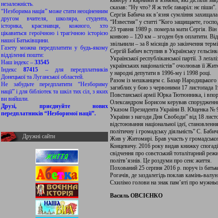
камеру з карними в’язнями, які дістали зав
незалежність.
сказав: “Ну что? Я ж тєбє ґаваріл: нє піши”.
“Незборима нація” може стати неоціненним
Сергія Бабича як в’язня сумління захищала
другом вчителя, школяра, студента,
“Известия” у статті “Кого защищаете, госпо
історика, краєзнавця, кожного, хто
23 травня 1989 р. померла мати Сергія. Він
цікавиться героїчною і трагічною історією
конвою – 120 км – згоден був оплатити. Від
нашої Батьківщини.
звільнили – за 8 місяців до закінчення термі
Газету можна передплатити у будь-якому
Сергій Бабич вступив в Українську гельсінк
відділенні пошти:
Української республіканської партії. З леґа
Наш індекс –
33545
українських націоналістів” очолював її Жи
Індекс
87415
– для передплатників
у народні депутати в 1996-му і 1998 році.
Донецької та Луганської областей.
Разом із мешканцем с. Базар Народицьког
Не забудьте передплатити “Незбориму
загиблих у бою з червоними 17 листопада 1
нації” і для бібліотек та шкіл тих сіл, з яких
Повстанської армії Юрка Тютюнника, і впор
ви вийшли.
Олександром Борисом керував спорудженням
Друзі, приєднуйте нових
Указом Президента України В. Ющенка № 9
передплатників “Незборимої нації”.
України з нагоди Дня Свободи” від 18 листо
відстоювання національної ідеї, становленн
політичну і громадську діяльність” С. Баби
Дружні сайти
Жив у Житомирі. Брав участь у громадсько
Концевичу. 2016 року видав книжку спогаді
свідчення про совєтський тоталітарний реж
політв’язнів. Це роздуми про сенс життя.
Похований 25 серпня 2016 р. поруч із батьк
Рогачів, де заздалегідь поклав камінь-валун
Схилімо голови на знак пам’яті про мужньо
Василь ОВСІЄНКО