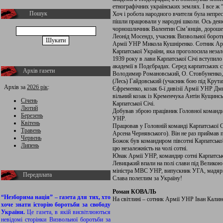
етнографічних українських землях. І все ж
Пошук
Хоч і робота народного вчителя була непрес
пішли працювали у народні школи. Ось деякі
чорношличник Валентин Сім’янців, дорош
Леонід Мосендз, учасник Визвольної борот
Армії УНР Микола Кушніренко. Сотник Ар
Карпатської України, яка проголосила незал
1939 року в лави Карпатської Січі вступило
академії в Подєбрадах. Серед карпатських 
Архів газети
Володимир Романовський, О. Стовбуненко,
(Лесь) Гайдовський (учасник бою під Крут
Архів за
2026 рік
:
Єфременко, козак 6-ї дивізії Армії УНР Д
вільний козак із Кременчука Антін Кущинсь
Січень
Карпатської Січі.
Лютий
Добував зброю працівник Головної команди 
Березень
УНР.
Квітень
Працював у Головній команді Карпатської С
Травень
Арсена Чер­нявського). Він не раз приймав
Червень
Божок був командиром півсотні Карпатської
Липень
цю незалежність на чолі сотні.
Юнак Армії УНР, командир сотні Карпатсь
Левицький впали на полі слави під Велико
міністра МВС УНР, випускник УГА, мадяри
Передплата
Слава полеглим за Україну!
Роман КОВАЛЬ
“Незборима нація” – газета для тих, хто
На світлині – сотник Армії УНР Іван Калино
хоче знати історію боротьби за свободу
України.
Це газета, в якій висвітлюються
невідомі сторінки Визвольної боротьби за