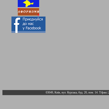
03049, Київ, вул. Курська, буд. 20, пом. 14. Т/факс: