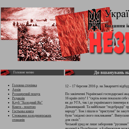
До вшанувань на
Головне меню
Головна сторінка
12 – 17 березня 2016 р. на Закарпатті відб
Архів
Розширений пошук
По закінченні Української господарської ака
Редакція
16 країн світу! І “скрізь вони показали се
Клуб "Холодний Яр"
як до УГА, так і до українського інженера в
Книги - поштою
Доманицький. Та найбільше “подєбрадці” пр
Гостьова книга
народу”. Тож і пішли в “приступні” їм заку
Стежками холодноярських
були “свідомі свого покликання”. Випускни
отаманів
для своїх”.
Чеський уряд не лише заборонив “русинам” 
академії в Подєбрадах, а й обмежував мож