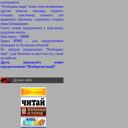
незалежність.
“Незборима нація” може стати неоціненним
другом вчителя, школяра, студента,
історика, краєзнавця, кожного, хто
цікавиться героїчною і трагічною історією
нашої Батьківщини.
Газету можна передплатити у будь-якому
відділенні пошти:
Наш індекс –
33545
Індекс
87415
– для передплатників
Донецької та Луганської областей.
Не забудьте передплатити “Незбориму
нації” і для бібліотек та шкіл тих сіл, з яких
ви вийшли.
Друзі, приєднуйте нових
передплатників “Незборимої нації”.
Дружні сайти