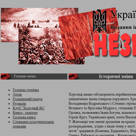
Історичні зміни
Головне меню
Головна сторінка
Архів
Херсонці жваво обговорюють перейменування
Розширений пошук
увіковічнено імена генерала-хорунжого А
Редакція
Володимира Кедровського і Січових стрільц
Клуб "Холодний Яр"
Великого та Ярослава Мудрого, гетьманів 
Книги - поштою
Орлика, полковника Івана Богуна, кошовог
Гостьова книга
Героїв Крут, Української армії, поета Васил
Стежками холодноярських
У Житомирі теж значні зрушення на краще.
отаманів
розпорядження, згідно з яким тепер у місті
честь” зрадників (Боженка, Будьонного, В
Гречка, Рибалка) та окупантів – Котовськог