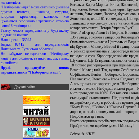
Червоногвардійської, Червонофлотської, Че
незалежність.
Енгельса, Карла Маркса, Ілліча, Жовтневої, 
“Незборима нація” може стати неоціненним
Радянської, Комінтерна, Комунарів, Крупсь
другом вчителя, школяра, студента,
ленінців, Ульянових, Чапаєва, Фурманова, я
історика, краєзнавця, кожного, хто
Жовтневого, площі 61-го комунара, Піонерсь
цікавиться героїчною і трагічною історією
Ленінського комсомолу. Зате з’явився Арка
нашої Батьківщини.
автора знаменитої “Історії України-Русі”.
Газету можна передплатити у будь-якому
Теплий вітер прийшов і з Поділля: Вінниць
відділенні пошти:
135 вулиць, зокрема вулицю Зої Космодем’я
Наш індекс –
33545
Отаманівського – члена Центральної Ради, 
Індекс
87415
– для передплатників
під Крутами. Є вже у Вінниці й вулиця отам
Донецької та Луганської областей.
У рамках декомунізації у Кіровограді перей
Не забудьте передплатити “Незбориму
нещодавно сесія Кіровоградської міськради
нації” і для бібліотек та шкіл тих сіл, з яких
Шухевича. Ще 15 вулиць названо на честь з
ви вийшли.
18 лютого розпорядження про перейменуван
Друзі, приєднуйте нових
Віталій Малецький. Так, вулиця Сербиченк
передплатників “Незборимої нації”.
Софійською, Леніна – Соборною, Воровсько
Павлівською, Жовтнева – Ігоря Сердюка, ге
А ось що написав кореспондент “Незборимої 
Дружні сайти
міського голови. На будівлі міської ради –
місті проведена на 100%. Всі вивіски і зов
стали українськомовними. Підприємці не ді
на українську мову в роботі. Тут працює у
“Кому Вниз”, “Сейтар” і “Сокира Перуна”.
дороги, на залізничному вокзалі – порядок і
Подобається це і нам.
Епоха історичних перейменувань продовжує
Прийде час, ми перейменуємо і Москву!
Редакція “НН”