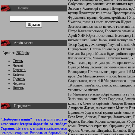
Сабурова й дурнуватих назв на кшталт вул. 
Пошук
Зникли у Житомирі вулиця Піонерська, прої
вулиці Пролетарської і трьох Пролетарських
Фурманова, вулиця Червоноармійська і 5 пр
Чкалова, вулиця і шість провулків Щорса.
Зате засвітилися назви на честь гетьманів 
Петра Калнишевського, Головного отамана
Армії УНР Юрка Тютюнника, Всеволода Петр
письменника Якова Зайка, який загинув на 
Архів газети
Тепер будуть у Житомирі й вулиці князів 
Сціборського, Євгена Коновальця, Олени Т
Архів за
2026 рік
:
Степана Бандери. Можна буде пройтися про
Кульжинського, Миколи Капустянського, Ул
Січень
Кука – жаль, що не вулицями та проспектам
Лютий
Вулицю Мануїльського перейменовано на вул
Березень
Володимира Плотницького, провулок 1-й Ма
Квітень
пров. 2-й Мануїльського – пров. Івана Карп
Травень
Садовського, пров. 4-й Мануїльського – п
Червень
19 дощок і пам’ятних знаків, які підпадают
Липень
українським містом.
І з Миколаєва маємо добрі новини: тут з’я
Залізняка, кошових Костя Гордієнка, Захарі
козацтва, Січових стрільців, Андрея Шепти
Передплата
Амвросія Ждахи, письменника Миколи Вінг
Віднині не буде в місті вулиць катів нашого
Бела Куна, Артема, Блюхера, Затонського, 
“Незборима нація” – газета для тих, хто
Федька, Калініна, Кірова, командарма Убор
хоче знати історію боротьби за свободу
армії, Латиських стрільців, Орджонікідзе,
України.
Це газета, в якій висвітлюються
Фрунзе, Чичеріна, Шверніка, Шкапіна, Щорс
невідомі сторінки Визвольної боротьби за