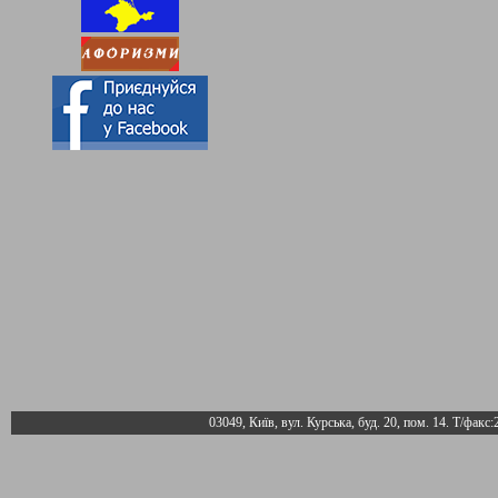
03049, Київ, вул. Курська, буд. 20, пом. 14. Т/факс: