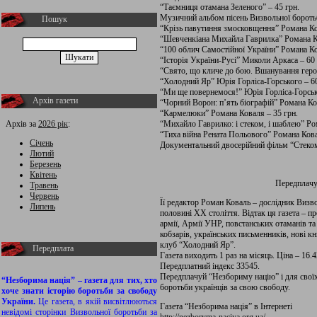
“Таємниця отамана Зеленого” – 45 грн.
Музичний альбом пісень Визвольної боротьб
Пошук
“Крізь павутиння змосковщення” Романа Ко
“Шевченкіана Михайла Гаврилка” Романа Ко
“100 облич Самостійної України” Романа Ко
“Історія України-Русі” Миколи Аркаса – 60 
“Свято, що кличе до бою. Вшанування геро
“Холодний Яр” Юрія Горліса-Горського – 60
“Ми ще повернемося!” Юрія Горліса-Горськ
Архів газети
“Чорний Ворон: п’ять біографій” Романа Ко
“Кармелюки” Романа Коваля – 35 грн.
Архів за
2026 рік
:
“Михайло Гаврилко: і стеком, і шаблею” Ро
“Тиха війна Рената Польового” Романа Кова
Січень
Документальний двосерійний фільм “Стеком
Лютий
Березень
Квітень
Передплачу
Травень
Червень
Її редактор Роман Коваль – дослідник Визво
Липень
половині ХХ століття. Відтак ця газета – пр
армії, Армії УНР, повстанських отаманів та
кобзарів, українських письменників, нові к
клуб “Холодний Яр”.
Передплата
Газета виходить 1 раз на місяць. Ціна – 16.42
Передплатний індекс 33545.
Передплачуй “Незбориму націю” і для своїх 
“Незборима нація” – газета для тих, хто
боротьби українців за свою свободу.
хоче знати історію боротьби за свободу
України.
Це газета, в якій висвітлюються
Газета “Незборима нація” в Інтернеті
невідомі сторінки Визвольної боротьби за