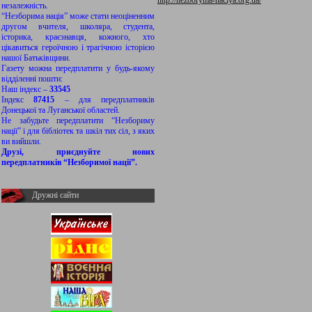
http://nezboryma-naciya.org.ua/
незалежність.
“Незборима нація” може стати неоціненним
другом вчителя, школяра, студента,
історика, краєзнавця, кожного, хто
цікавиться героїчною і трагічною історією
нашої Батьківщини.
Газету можна передплатити у будь-якому
відділенні пошти:
Наш індекс –
33545
Індекс
87415
– для передплатників
Донецької та Луганської областей.
Не забудьте передплатити “Незбориму
нації” і для бібліотек та шкіл тих сіл, з яких
ви вийшли.
Друзі, приєднуйте нових
передплатників “Незборимої нації”.
Дружні сайти