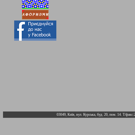
03049, Київ, вул. Курська, буд. 20, пом. 14. Т/факс: