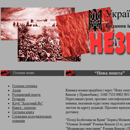
“Нова пошта”
Головне меню
Головна сторінка
Архів
Книжки можна придбати і через “Нову пошт
Розширений пошук
Коваля у Приватбанку: 5168 7553 0902 901
Редакція
Переславши гроші, просимо зателефонувати 
Клуб "Холодний Яр"
книжки, вказавши куди і кому надсилати к
Книги - поштою
листом на адресу редакції. Просимо врахув
Гостьова книга
доставку.
Стежками холодноярських
“Похід Болбочана на Крим” Бориса Монкеви
отаманів
“Отаман Зелений” Романа Коваля (3-тє, роз
“Медвинське повстання” Романа Коваля і Пе