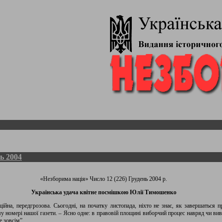
ь 2004
«Незборима нація» Число 12 (226) Грудень 2004 р.
Українська удача квітне посмішкою Юлії Тимошенко
ійна, передгрозова. Сьогодні, на початку листопада, ніхто не знає, як завершаться п
у номері нашої газети. – Ясно одне: в правовій площині виборчий процес навряд чи ви
е зовсім”.