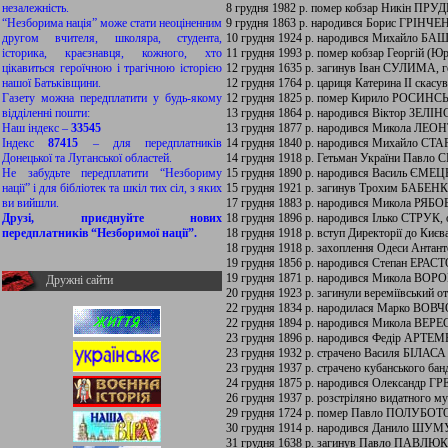
незалежність.
8 грудня 1982 р. помер кобзар Никін ПРУ
“Незборима нація” може стати неоціненним
9 грудня 1863 р. народився Борис ГРІНЧЕ
другом вчителя, школяра, студента,
10 грудня 1924 р. народився Михайло БА
історика, краєзнавця, кожного, хто
11 грудня 1993 р. помер кобзар Георгій (
цікавиться героїчною і трагічною історією
12 грудня 1635 р. загинув Іван СУЛИМА, ге
нашої Батьківщини.
12 грудня 1764 р. цариця Катерина II скасу
Газету можна передплатити у будь-якому
12 грудня 1825 р. помер Кирило РОСИНСЬК
відділенні пошти:
13 грудня 1864 р. народився Віктор ЗЕЛІН
Наш індекс –
33545
13 грудня 1877 р. народився Микола ЛЕО
Індекс
87415
– для передплатників
14 грудня 1840 р. народився Михайло СТАР
Донецької та Луганської областей.
14 грудня 1918 р. Гетьман України Павло
Не забудьте передплатити “Незбориму
15 грудня 1890 р. народився Василь ЄМЕЦЬ
нації” і для бібліотек та шкіл тих сіл, з яких
15 грудня 1921 р. загинув Трохим БАБЕНКО
ви вийшли.
17 грудня 1883 р. народився Микола РЯБОВ
Друзі, приєднуйте нових
18 грудня 1896 р. народився Ілько СТРУК, 
передплатників “Незборимої нації”.
18 грудня 1918 р. вступ Директорії до Києва
18 грудня 1918 р. захоплення Одеси Антан
19 грудня 1856 р. народився Степан ЕРАСТО
19 грудня 1871 р. народився Микола ВОРО
Дружні сайти
20 грудня 1923 р. загинули вереміївсь
22 грудня 1834 р. народилася Марко ВОВЧО
22 грудня 1894 р. народився Микола ВЕРЕС
23 грудня 1896 р. народився Федір АРТЕМ
23 грудня 1932 р. страчено Василя БІЛ
23 грудня 1937 р. страчено кубанського ба
24 грудня 1875 р. народився Олександр ГР
26 грудня 1937 р. розстріляно видатного 
29 грудня 1724 р. помер Павло ПОЛУБОТОК
30 грудня 1914 р. народився Данило ШУМУК,
31 грудня 1638 р. загинув Павло ПАВЛЮК (