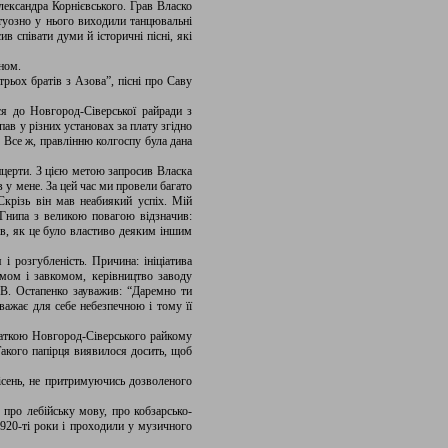
лександра Корнієвського. Грав Власко
ртуозно у нього виходили танцювальні
в співати думи й історичні пісні, які
ном.
трьох братів з Азова”, пісні про Саву
ся до Новгород-Сіверської райради з
ав у різних установах за плату згідно
. Все ж, правлінню колгоспу була дана
онцерти. З цією метою запросив Власка
 у мене. За цей час ми провели багато
Скрізь він мав неабиякий успіх. Мій
 Гнипа з великою повагою відзначив:
ів, як це було властиво деяким іншим
 розгубленість. Причина: ініціатива
омом і завкомом, керівництво заводу
 В. Остапенко зауважив: “Даремно ти
важає для себе небезпечною і тому її
чаткою Новгород-Сіверського райкому
акого папірця виявилося досить, щоб
пісень, не притримуючись дозволеного
про лебійську мову, про кобзарсько-
1920-ті роки і проходили у музичного