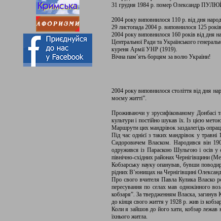
31 грудня 1984 р. помер Олександр ПУЛЮЙ,
2004 року виповнилося 110 р. від дня нар
29 листопада 2004 р. виповнилося 125 рокі
2004 року виповнилося 160 років від дня н
Центральної Ради та Українського генеральн
куреня Армії УНР (1919).
Вічна пам’ять борцям за волю України!
2004 року виповнилося століття від дня на
моєму житті”.
Проживаючи у зрусифікованому Донбасі та
культури і постійно шукав їх. Із цією мет
Маршрути цих мандрівок заздалегідь опрацьо
Під час однієї з таких мандрівок у травн
Сидоровичем Власком. Народився він 1904
одружився із Параскою Шульгою і осів у с
північно-східних районах Чернігівщини (М
Кобзарську науку опанував, бувши поводир
рідних В’юнищах на Чернігівщині Олексан
Про свого вчителя Павла Кулика Власко р
пересування по селах мав однокінного воза
кобзаря”. За твердженням Власка, загинув Ку
до кінця свого життя у 1928 р. жив із кобза
Коли я зайшов до його хати, кобзар лежав 
їхнього житла.