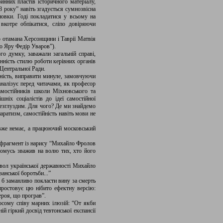
инних пластів історичного матеріалу,
 року” навіть згадується сумнозвісна
новки. Годі покладатися у всьому на
котре обпікатися, сліпо довіряючи
го отамана Херсонщини і Таврії Матвія
го Яру Федір Уваров”).
о думку, заважали загальній справі,
нність стилю роботи керівних органів
 Центральної Ради.
ність, виправити минуле, замовчуючи
налізує перед читачами, як професор
амостійників школи Міхновського та
ніх соціалістів до ідеї самостійної
безглуздим. Для чого? Де ми знайдемо
ратизм, самостійність навіть мови не
 вже немає, а працюючий московський
сь фрагмент із нарису “Михайло Фролов
чомусь зважив на волю тих, хто його
мвол української державності Михайло
нської боротьби...”
 б заманливо покласти вину за смерть
простовує цю нібито ефектну версію:
ероя, що програв”.
олосому співу марних ілюзій: “От якби
й гіркий досвід тевтонської експансії