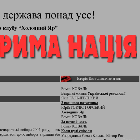
Історія Визвольних змагань
Роман КОВАЛЬ
Багряні жнива Української революції
Яків ГАЛЬЧЕВСЬКИЙ
З воєнного нотатника
Юрій ГОРЛІС-ГОРСЬКИЙ
Холодний Яр
Роман КОВАЛЬ
За волю і честь
Роман КОВАЛЬ
резидентські вибори 2004 року, – так
Коли кулі співали
вершиться, долю виборів вирішать або
Упорядники Роман Коваль і Віктор Рог