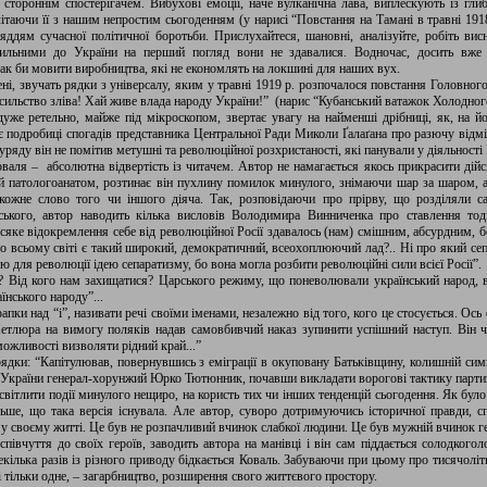
стороннім спостерігачем. Вибухові емоції, наче вулканічна лава, виплескують із глиб
ітаючи її з нашим непростим сьогоденням (у нарисі “Повстання на Тамані в травні 1918
яддям сучасної політичної боротьби. Прислухайтеся, шановні, аналізуйте, робіть вис
ильними до України на перший погляд вони не здавалися. Водночас, досить вже в
к би мовити виробництва, які не економлять на локшині для наших вух.
ені, звучать рядки з універсалу, яким у травні 1919 р. розпочалося повстання Головно
насильство зліва! Хай живе влада народу України!” (нарис “Кубанський ватажок Холодно
же ретельно, майже під мікроскопом, звертає увагу на найменші дрібниці, як, на йог
є подробиці спогадів представника Центральної Ради Миколи Ґалаґана про разючу відмі
 уряду він не помітив метушні та революційної розхристаності, які панували у діяльності
аля – абсолютна відвертість із читачем. Автор не намагається якось прикрасити дійс
й патологоанатом, розтинає він пухлину помилок минулого, знімаючи шар за шаром, а
 кожне слово того чи іншого діяча. Так, розповідаючи про прірву, що розділяли с
ського, автор наводить кілька висловів Володимира Винниченка про ставлення тодіш
всяке відокремлення себе від революційної Росії здавалось (нам) смішним, абсурдним, 
о всьому світі є такий широкий, демократичний, всеохоплюючий лад?.. Ні про який сепа
ю для революції ідею сепаратизму, бо вона могла розбити революційні сили всієї Росії”.
я? Від кого нам захищатися? Царського режиму, що поневолювали український народ,
нського народу”...
рапки над “і”, називати речі своїми іменами, незалежно від того, кого це стосується. О
етлюра на вимогу поляків надав самовбивчий наказ зупинити успішний наступ. Він 
ожливості визволяти рідний край...”
 рядки: “Капітулював, повернувшись з еміграції в окуповану Батьківщину, колишній си
 України генерал-хорунжий Юрко Тютюнник, почавши викладати ворогові тактику партиза
ітлити події минулого нещиро, на користь тих чи інших тенденцій сьогодення. Як було
ьше, що така версія існувала. Але автор, суворо дотримуючись історичної правди, с
 своєму житті. Це був не розпачливий вчинок слабкої людини. Це був мужній вчинок г
 співчуття до своїх героїв, заводить автора на манівці і він сам піддається солодког
кілька разів із різного приводу бідкається Коваль. Забуваючи при цьому про тисячолітні
ті тільки одне, – загарбництво, розширення свого життєвого простору.