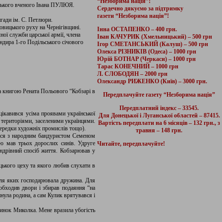
“Незборима нація”!
нського вченого Івана ПУЛЮЯ.
Сердечно дякуємо за підтримку
газети “Незборима нація”!
гади ім. С. Петлюри.
овицького руху на Чернігівщині.
Інна ОСТАПЕНКО – 400 грн.
ї служби царської армії, члена
Іван КАЧУРИК (Хмельницький) – 500 грн
ндира 1-го Подільського січового
Ігор СМЕТАНСЬКИЙ (Калуш) – 500 грн
Олекса РІЗНИКІВ (Одеса) – 1000 грн
Юрій БОТНАР (Черкаси) – 1000 грн
Тарас КОНЕЧНИЙ – 1000 грн
Л. СЛОБОДЯН – 2000 грн
Олександр РИЖЕНКО (Київ) – 3000 грн.
за книгою Рената Польового “Кобзарі в
Передплачуйте газету “Незборима нація”
Передплатний індекс – 33545.
ікавився усіма проявами української
Для Донецької і Луганської областей – 87415.
ї територіями, заселеними українцями.
Вартість передплати на 6 місяців – 132 грн., з
осередки художніх промислів тощо).
травня – 148 грн.
ився з народним бандуристом Семеном
ю мав трьох дорослих синів. Удруге
Читайте, передплачуйте!
андрівний спосіб життя. Кобзарював у
цького цеху та якого любив слухати в
іля яких господарювала дружина. Для
 обходив двори і збирав подаяння “на
инула родина, а сам Кулик врятувався і
 синок Миколка. Мене вразила убогість