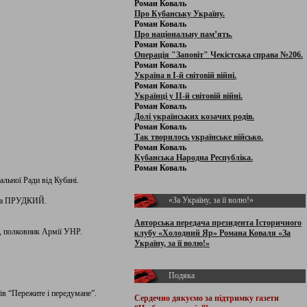
Роман Коваль
Про Кубанську Україну.
Роман Коваль
Про національну пам’ять.
Роман Коваль
Операція "Заповіт" Чекістська справа №206.
Роман Коваль
Україна в І-й світовій війні.
Роман Коваль
Українці у ІІ-й світовій війні.
Роман Коваль
Долі українських козачих родів.
Роман Коваль
Так творилось українське військо.
Роман Коваль
Кубанська Народна Республіка.
Роман Коваль
льної Ради від Кубані.
«За Україну, за її волю!»
ема ПРУДКИЙ.
Авторська передача президента Історичного
, полковник Армії УНР.
клубу «Холодний Яр» Романа Коваля «За
Україну, за її волю!»
Подяка
ів “Пережите і передумане”.
Сердечно дякуємо за підтримку
газети