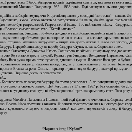
ерії розпочалася її боротьба проти проявів української культури, яку вона вважала шк
улаштований Москвою Голодомор 1932 – 1933 років. Тоді загинули мільйони здорових л
адиційних кобзарів, змушуючи їх організовуватися у своєрідні “колгоспи” – капели. До 
Удовиченко, якого Власко вважав за походженням “із панів, бо був дуже письменний
овиченко був репресований. Репресували й інших – і то найталановитіших – бандуристів
ді й Власкові сказало начальство: “Керуй капелою”.
в запрошений як бандурист і бубнист до одного з армійських ансамблів пісні й танцю, з 
ипадковими заробітками: грав на запрошення по селах – на весіллях, храмових святах 
ний струнний музичний інструмент – цитру, яка довго лежала в нього без ужитку, до
 бандуру. Переробивши цитру на подобу бандури, Ступак почав кобзарювати з нею.
ружиною Олександра Довженка Юлією Солнцевою на зйомки кінофільму про довженкове
татурою (був малого зросту і худий), Кулика грав бандурист Володимир Перепелюк. Сем
бон у його руках прямо літає, гупаючи, дзвенячи і гудячи. Я записав його гру на бубоні.
донецького вокзалу. Чекаючи поїзда, сиділи у привокзальному ресторані. Було люд
попросили Власка заграти. Оскільки оркестр глушив звуки бандури, шахтарі примусили
ідувачів. Підійшов дехто і з оркестрантів...
й...
о Корнієвського полагодити бандуру, бо трохи розклеїлася. А по поверненні додому по
 з суворою та сніжною зимою. Цей його лист за 17 січня 1967 р. був останнім, бо 25 с
алося в сусідньому селі, куди він був запрошений грати на храмовому святі. Того року 
андуриста Михайла Панасовича Полотая, який тоді фактично очолював кобзарську сек
си Власка. Його прохання я виконав. Ці записи прослуховувалися в інституті фольклору
кого краєзнавчого музею я надіслав повний комплект звукозаписів голосу й банду
дяку.
“Нариси з історії Кубані”