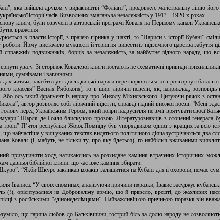
бані”, яка вийшла друком у видавництві “Фоліант”, продовжує магістральну лінію його
країнської історії часів Визвольних змагань за незалежність у 1917 – 1920-х роках.
 основу книги, були озвучені в авторській програмі Коваля на Першому каналі Українськ
абутнє враження.
юється в пласти історії, з працею гірника у шахті, то “Нариси з історії Кубані” смі
 роботи. Йому вистачило мужності й терпіння вивести із підземного царства забуття ці
тей справжніх подвижників, борців за незалежність, за майбутнє рідного народу, що 
вернути увагу. Зі сторінок Ковалевої книги постають не схематичні привиди прихильників т
ннями, сумнівами і ваганнями.
 для читача, начебто сухі дослідницькі нариси перетворюються то в розгорнуті батальні 
го красеня” Василя Рябоконя), то в щирі ліричні новели, як, наприклад, розповідь п
. Або ось такий фрагмент із нарису про Миколу Міхновського. Цитуючи рядок з останн
кола”, автор дозволяє собі ліричний відступ, справді гідний високої поезії: “Мені здаєт
яє голову перед Українським Героєм, який попри надзусилля не зміг врятувати своєї Бат
емуари” Шарля де Голля блискучою прозою. Літературознавців в оточенні генерала бу
на троні” П’ятої республіки Жорж Помпіду був упорядником однієї з кращих за всю істо
ли, що найчастіше у вишуканих текстах видатного політичного діяча зустрічаються два сл
мана Коваля (і, мабуть, не тільки ту, про яку йдеться), то найбільш вживаними виявля
ий призупиняти ходу, натикаючись на розкидане каміння втрачених історичних можли
ам давньої біблійної істини, що час вже каміння збирати.
Шкуро”: “Якби Шкуро закликав козаків залишитися на Кубані для її охорони, немає сум
силя Іваниса. “У своїх споминах, аналізуючи причини поразки, Іванис засуджує кубанськ
ль (!), орієнтувалися на Добровольчу армію, що й привело, врешті, до жахливих наслі
спілці з російськими “єдінонєдєлімцями”. Найважливішою причиною поразки він вважа
озуміло, що гаряча любов до Батьківщини, гострий біль за долю народу не дозволяють