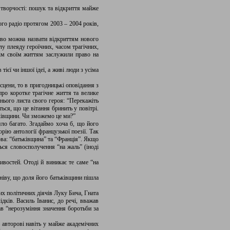
 творчості: пошук та відкриття майже
ого радіо протягом 2003 – 2004 років,
ливо можна назвати відкриттям нового
лу плеяду героїчних, часом трагічних,
всім своїм життям заслужили право на
ієї чи іншої ідеї, а живі люди з усіма
сцени, то в пригодницькі оповідання з
ро коротке трагічне життя та велике
ього листа свого героя: “Перекажіть
ься, що це вітання бринить у повітрі.
ьківщини. Чи зможемо це ми?”
ло багато. Згадаймо хоча б, що його
рію антології французької поезії. Так
ова: “батьківщина” та “Франція”. Якщо
ться словосполучення “на жаль” (іноді
востей. Отоді й виникає те саме “на
ніву, що доля його батьківщини пішла
их політичних діячів Луку Бича, Гната
дків. Василь Іванис, до речі, вважав
в “нерозуміння значення боротьби за
 авторові навіть у майже академічних