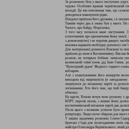
За розмовою біль у нього поступово ущух.
чудово. Особливо вражав чернігівський сп
мелодії. Це він пояснював тим, що сучасні 
доводиться виконувати рідко.
Невдовзі приїхала його дружина, і я змуше
Тижнів через два я знову був у нього. На 
Чалого, про Байду, Морозенка.
З того часу почалося наше листування. З
клопотанням про призначення йому пенсії. З
з домовленістю) і не втратив джерел засобі
вказівка надавати необхідну допомогу сім’ї
Для матеріальної допомоги Власкові та поп
приїхати до мене в Костянтинівку. Вислав 
розмов, на чотирьох бобінах записали ув
колимський співв’язень дід Іван Гнипа, 
“Культурний дідок! Жодного гидкого слова
кобзарям.
Але з влаштуванням його концертів неспод
виходила від націоналіста (в заводськом
звернулося до міськкому партії за дозвол
легковажиш. Хто його знає, що твій банду
обмежує.
На щастя, Власко почув мою розмову з др
КПРС перелік пісень, з якими йому дозвол
костянтинівський міськком партії дав дозвіл
Після цього з великим успіхом було прове
репертуару. Люди охоче збирали для нього г
У наших щоденних розмовах Семен Сидорови
братські з’їзди для полагодження своїх сп
майстра Олександра Корнієвського, який дл