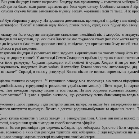
 Він узяв бандуру і почав награвати. Бандуру мав хроматичну – славетного майстра О
осіб гри на басах, коли разом щипають два баси через октаву. Особливо хвацько й ві
сільські слухачі більше замовляють музику веселу, жартівливі пісні та танці. Я ж проси
ний був збиратися у дорогу. На прощання домовилися, що невдовзі я приїду з магнітофо
магнітофоні “Весна” я записав одну бобіну різних пісень, серед яких “Думу про втечу 
 огляду на його скрутне матеріальне становище, пенсійний вік і хвороби, я звернув
відти мені відповіли, що, оскільки Власко не має трудового стажу (все своє життя виступ
в до існування (має трьох дорослих синів), то підстав для призначення йому пенсії нема
 Власка в разі звернення.
уляризації бандури й української пісні задумав я організувати на своєму заводі його к
йому на дорогу грошей. У листопаді Семен Сидорович приїхав і до трьох тижнів гостював
есь його репертуар. Слухати приходили мої знайомі й сусіди. Ходили й ми до них. 
розчулившись, подарував йому чоботи й кухвайку. Бувши запеклим лихословцем, дід
 не скаже!” Справді, в своєму репертуарі Власко ніколи не вживав сороміцьких куплет
івано виникли складнощі. У керівників заводу моя пропозиція викликала підозріння і
у донбасівському середовищі я розмовляв українською мовою). Після нарад із партк
ом. Там зажадали переліку пісень та їхні тексти. На моє обурення головний інженер
рист заспіває!” З цього я зробив висновок, що українську пісню більшовицька влада в
ужиною з цього приводу і дав потертий листок паперу, на якому був затверджений пе
ялося виступати прилюдно. Всього з десяток родинно-побутових та ліричних пісень. Т
.
дено кілька концертів у цехах заводу і в заводоуправлінні. Співав він потім всяких 
роші, а керівники цехів знаходили спосіб заплатити офіційно.
ч багато розповідав про окремих кобзарів, про кобзарське братство і його справи, 
рав, головною з яких був розподіл території між кобзарями. З’їзди відбувалися ще в 
я цього заходу надавав просторі приміщення своєї майстерні.