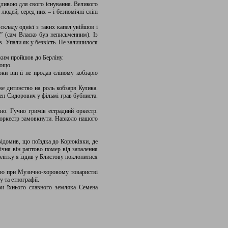
ідливою для свого існування. Великого
юдей, серед них – і безпомічні сліпі
складу однієї з таких капел увійшов і
” (сам Власко був неписьменним). Із
. Упали як у безвість. Не залишилося
яким пройшов до Берліну.
тощо.
ки він її не продав сліпому кобзарю
 дитинство на роль кобзаря Кулика.
ен Сидорович у фільмі грав бубниста.
но. Гучно гримів естрадний оркестр.
 оркестр замовкнути. Навколо нашого
відомив, що поїздка до Корюківки, де
ічня він раптово помер від запалення
влітку я їздив у Блистову поклонитися
цію при Музично-хоровому товаристві
 та етнографії.
ри їхнього славного земляка Семена