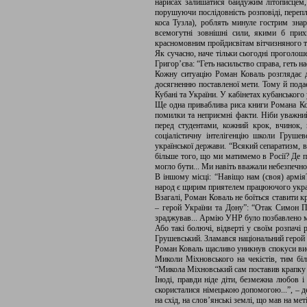
нарисах залишатися байдужим літописцем, 
порушуючи послідовність розповіді, перепл
коса Тузла), роблять минуле гострим знар
всемогутні зовнішні сили, якими б прих
красномовним пройдисвітам вітчизняного та
Як сучасно, наче тільки сьогодні проголош
Григор’єва: “Геть насильство справа, геть 
Кожну ситуацію Роман Коваль розглядає ду
досягненню поставленої мети. Тому й пода
Кубані та України. У кабінетах кубанського
Ще одна приваблива риса книги Романа Ков
помилки та неприємні факти. Ніби уважни
перед студентами, кожний крок, вчинок,
соціалістичну інтелігенцію школи Грушев
української держави. “Всякий сепаратизм, 
більше того, що ми матимемо в Росії? Де п
могло бути... Ми навіть вважали небезпечно
В іншому місці: “Навіщо нам (своя) армі
народ є щирим приятелем працюючого украї
Взагалі, Роман Коваль не боїться ставити к
– герой України та Дону”: “Отак Симон П
зраджував... Армію УНР було позбавлено м
Або такі болючі, відверті у своїм розпачі
Грушевський. Зламався національний герой
Роман Коваль щасливо уникнув спокуси висв
Миколи Міхновського на чекістів, тим біл
“Микола Міхновський сам поставив крапку у
Іноді, правди ніде діти, безмежна любов і
скористалися німецькою допомогою...”, – де
на схід, на слов’янські землі, що мав на ме