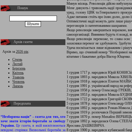
Минув місяць. Революція дійсно вибухнула, 
Пошук
Мене дивують і тривожать надії провідників
уряд, голову ЦВК та Генерального прокурор
Адже питання стоїть про їхню долю, долю ї
Оптимістичні надії можуть дати лише рішу
переговорів із патентованими шахраями.
Якщо революція завершиться поразкою, винн
самоорганізації. Винними будуть ті вожді, 
Якщо революція переможе, то слава осяє у
Архів газети
захисники перемог не здобувають. Здобути 
Удача посміхається лише відважним і рішуч
Архів за
2026 рік
:
Віримо, що січневий номер “Незборимої нац
вітатиме і бажатиме добра Віктор Ющенко.
Січень
Лютий
Березень
1 грудня 1717 р. народився Юрій КОНИСЬКИ
Квітень
1 грудня 1893 р. народився Микола ХВИЛ
Травень
1 грудня 1918 р. народився Платон МАЙБ
Червень
1 грудня 1991 р. український народ на рефе
Липень
2 грудня 1958 р. помер Олександр ГРЕКІВ
3 грудня 1953 р. народився Микола БУДНИК,
3 грудня 1722 р. народився Григорій СКО
Передплата
5 грудня 1878 р. народився Олександр ОЛ
6 грудня 1892 р. народився Роман-Микола 
6 грудня 1919 р. розпочався Перший зимов
“Незборима нація” – газета для тих, хто
7 грудня 1870 р. помер Михайло ВЕРБИЦЬ
хоче знати історію боротьби за свободу
7 грудня 1892 р. народилася Олена СТЕПАНІВ
України.
Це газета, в якій висвітлюються
Ярослава ДАШКЕВИЧА.
невідомі сторінки Визвольної боротьби за
8 грудня 1900 р. народився кубанський ба