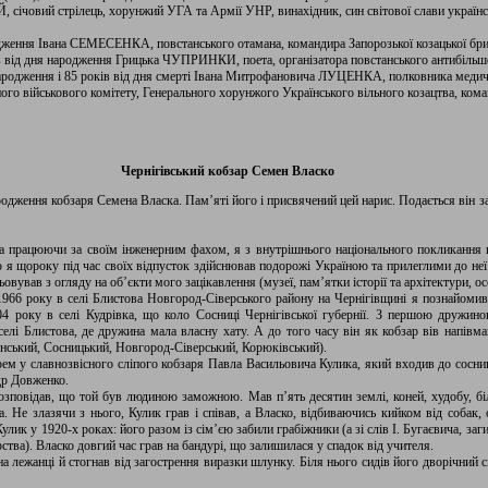
 січовий стрілець, хорунжий УГА та Армії УНР, винахідник, син світової слави украї
одження Івана СЕМЕСЕНКА, повстанського отамана, командира Запорозької козацької бри
в від дня народження Грицька ЧУПРИНКИ, поета, організатора повстанського антибільш
ародження і 85 років від дня смерті Івана Митрофановича ЛУЦЕНКА, полковника медично
ого військового комітету, Генерального хорунжого Українського вільного козацтва, кома
Чернігівський кобзар Семен Власко
родження кобзаря Семена Власка. Пам’яті його і присвячений цей нарис. Подається він 
 працюючи за своїм інженерним фахом, я з внутрішнього національного покликання ц
ою я щороку під час своїх відпусток здійснював подорожі Україною та прилеглими до не
вував з огляду на об’єкти мого зацікавлення (музеї, пам’ятки історії та архітектури, 
і 1966 року в селі Блистова Новгород-Сіверського району на Чернігівщині я познайом
 року в селі Кудрівка, що коло Сосниці Чернігівської губернії. З першою дружино
елі Блистова, де дружина мала власну хату. А до того часу він як кобзар вів напівм
енський, Сосницький, Новгород-Сіверський, Корюківський).
ем у славнозвісного сліпого кобзаря Павла Васильовича Кулика, який входив до сосни
др Довженко.
озповідав, що той був людиною заможною. Мав п’ять десятин землі, коней, худобу, б
. Не злазячи з нього, Кулик грав і співав, а Власко, відбиваючись кийком від собак,
лик у 1920-х роках: його разом із сім’єю забили грабіжники (а зі слів І. Бугаєвича, заг
рства). Власко довгий час грав на бандурі, що залишилася у спадок від учителя.
на лежанці й стогнав від загострення виразки шлунку. Біля нього сидів його дворічний