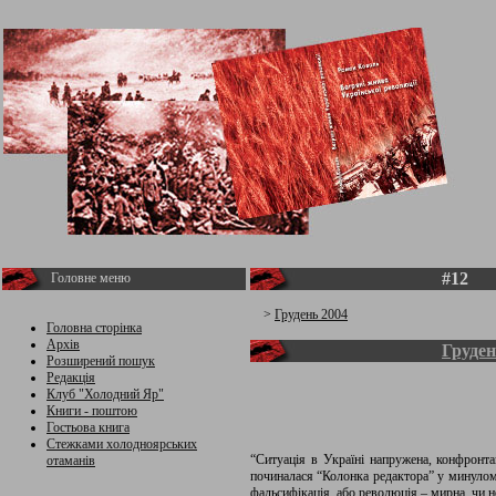
#12
Головне меню
>
Грудень 2004
Головна сторінка
Архів
Груден
Розширений пошук
Редакція
Клуб "Холодний Яр"
Книги - поштою
Гостьова книга
Стежками холодноярських
“Ситуація в Україні напружена, конфронтац
отаманів
починалася “Колонка редактора” у минулом
фальсифікація, або революція – мирна, чи н