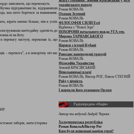
Жага і терпіння. Зеновій Красівський у долі
 твердо заявляють, що переможуть.
українського народу
о Кучма підіграватиме їм, відправивши
Роман КОВАЛЬ
нда, яка люто бореться за виживання.
Отаман Зелений
Роман КОВАЛЬ
ь, вірять значно більше, ніж в успіх
ФІЛОСОФІЯ СИЛИ Есеї
Відбитка з "Нової Зорі"
емонструвавши життєдайну здатність до
ПОХОРОНИ начального вожда УГА ген.
ожна ні на йоту.
Мирона ТАРНАВСЬКОГО
в перевагу наступу, переконав їх, що
Роман КОВАЛЬ
Нариси з історії Кубані
Роман КОВАЛЬ
я – перемога”, а в новорічну ніч нас
Ренесанс напередодні трагедії
Роман КОВАЛЬ
Філософія Українства
Зеновій КРАСІВСЬКИЙ
Невольницькі плачі
Роман КОВАЛЬ, Віктор РОГ, Павло СТЕГНІЙ
Рейд у вічність
Роман КОВАЛЬ
І нарекли його отаманом Орлом
Радіопередача «Нація»
УНР.
Автор та ведучий Андрій Черняк
Холодноярська республіка
єтських таборів, мати історика
Роман Коваль&Віктор Рог
Ким були невизнані нацією герої?