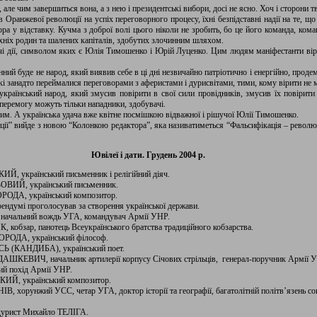
але чим завершиться вона, а з нею і президентські вибори, досі не ясно. Хоч і сторони
 Оранжевої революції на успіх переговорного процесу, їхні безпідставні надії на те, щ
а у відставку. Кучма з доброї волі цього ніколи не зробить, бо це його команда, кома
хніх родин та шалених капіталів, здобутих злочинним шляхом.
чі дії, символом яких є Юлія Тимошенко і Юрій Луценко. Цим людям маніфестанти вірят
ий буде не народ, який виявив себе в ці дні незвичайно патріотично і енергійно, прод
які занадто переймалися переговорами з аферистами і дурисвітами, тими, кому вірити не м
країнський народ, який змусив повірити в свої сили провідників, змусив їх повірити 
перемогу можуть тільки нападники, здобувачі.
им. А українська удача вже квітне посмішкою відважної і рішучої Юлії Тимошенко.
ії” вийде з новою “Колонкою редактора”, яка називатиметься “Фальсифікація – революці
Ювілеї і дати. Грудень 2004 р.
Й, український письменник і релігійний діяч.
ЬОВИЙ, український письменник.
ОРОДА, український композитор.
рендумі проголосував за створення української держави.
, начальний вождь УГА, командувач Армії УНР.
 кобзар, панотець Всеукраїнського братства традиційного кобзарства.
ВОРОДА, український філософ.
ЕСЬ (КАНДИБА), український поет.
ДАШКЕВИЧ, начальник артилерії корпусу Січових стрільців, генерал-поручник Армії 
ий похід Армії УНР.
КИЙ, український композитор.
, хорунжий УСС, четар УГА, доктор історії та географії, багатолітній політв’язень сов
ндурист Михайло ТЕЛІГА.