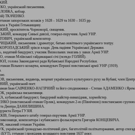
ДКИЙ.
НКО, український письменник.
ШЛОВКА, кобзар.
Юрій) ТКАЧЕНКО.
тьман запорозьких козаків у 1628 – 1629 та 1630 – 1635 рр.
вала в Україні Гетьманщину.
ИЙ, просвітитель Чорноморії, священик.
СЬКИЙ, командир Синьої дивізії, генерал-поручник Армії УНР.
НТОВИЧ, український композитор.
ИЦЬКИЙ, письменник і драматург, батько новітнього українського театру.
 СКОРОПАДСЬКИЙ зрікся влади. День падіння Української Держави.
, видатний бандурист, учасник Визвольних змагань у лавах Армії УНР.
, отаман Мліївської гайдамацької січі (псевдо ГОЛИЙ).
ОЛ, голова Законодавчої ради Кубанської Народної Республіки.
отаман Вільного козацтва, командувач Першої повстанської армії УНР (1919).
.
тою.
В, письменник, видавець, меценат українського культурного руху на Кубані; член Центра
НИЙ, український поет.
кий отаман Іван САВЧЕНКО-НАГІРНИЙ та його сподвижники – Степан АДАМЕНКО і Яр
К, українська письменниця.
А, кубанський бандурист, бандурний майстер-винахідник, хормейстер.
ЕНКО (повстанський отаман Орлик), командувач 2-ю (Північною) повстанською групою
АСА та Дмитра ДАНИЛИШИНА.
ндуриста Петра ГУЗІЯ.
ЕКІВ, Генерального штабу генерал-поручник Армії УНР.
музикознавця, композитора і кубанського фольклориста Григорія КОНЦЕВИЧА.
, наказний гетьман України.
 український громадсько-політичний діяч, багатолітній політкаторжанин, автор спогад
БУТ), гетьман і провідник козацького повстання 1637 року.