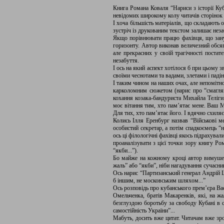
Книга Романа Коваля “Нариси з історії Ку
невідомих широкому колу читачів сторінок у
І хоча більшість матеріалів, що складають
зустріч із друкованим текстом залишає нез
Якщо порівнювати працю фахівця, що занур
горизонту. Автор виконав величезний обсяг
але прекрасних у своїй трагічності поста
незабуття.
І ось на який аспект хотілося б при цьому з
своїми чеснотами та вадами, злетами і паді
І таким чином на наших очах, але непомітно
карколомним сюжетом (нарис про “смагляво
кохання козака-бандуриста Михайла Теліги
моє вітання тим, хто пам’ятає мене. Ваш Ми
Для тих, хто пам’ятає його. І вдячно схил
Колись Ілля Еренбург назвав “Військові м
особистий секретар, а потім спадкоємець “
ось ці філологічні фахівці якось підрахува
проаналізувати з цієї точки зору книгу Ро
“якби...”).
Бо майже на кожному кроці автор вимушен
жаль” або “якби”, ніби нагадування сучасник
Ось нарис “Партизанський генерал Андрій 
б іншим, не московським шляхом...”
Ось розповідь про кубанського прем’єра Ва
Омельченка, братів Макаренків, які, на жа
безглуздою боротьбу за свободу Кубані в 
самостійність України”...
Мабуть, досить вже цитат. Читачам вже зр