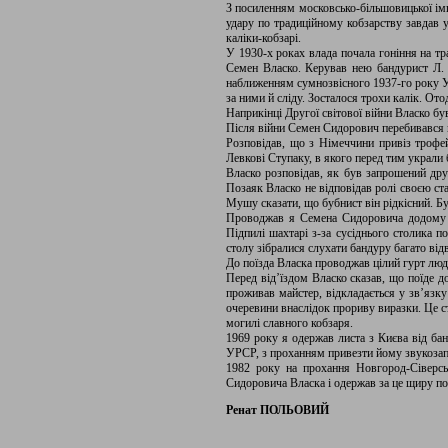
З посиленням московсько-більшовицької імп
удару по традиційному кобзарству завдав 
каліки-кобзарі.
У 1930-х роках влада почала гоніння на тр
Семен Власко. Керував нею бандурист Л. 
наближенням сумнозвісного 1937-го року Уд
за ними й сліду. Зосталося трохи калік. Ото
Наприкінці Другої світової війни Власко бу
Після війни Семен Сидорович перебивався в
Розповідав, що з Німеччини привіз трофей
Левкові Ступаку, в якого перед тим украли
Власко розповідав, як був запрошений д
Позаяк Власко не відповідав ролі своєю с
Мушу сказати, що бубнист він рідкісний. Бу
Проводжав я Семена Сидоровича додому з 
Підпилі шахтарі з-за сусіднього столика 
столу зібралися слухати бандуру багато відв
До поїзда Власка проводжав цілий гурт люде
Перед від’їздом Власко сказав, що поїде д
проживав майстер, відкладається у зв’язку
очеревини внаслідок прориву виразки. Це ст
могилі славного кобзаря.
1969 року я одержав листа з Києва від б
УРСР, з проханням привезти йому звукозапи
1982 року на прохання Новгород-Сіверсь
Сидоровича Власка і одержав за це щиру по
Ренат ПОЛЬОВИЙ