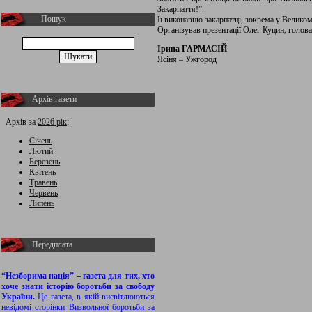
Закарпаття!”.
Пошук
Її виконавцю закарпатці, зокрема у Великом
Організував презентації Олег Куцин, голов
Ірина ГАРМАСІЙ
Ясіня – Ужгород
Архів газети
Архів за
2026 рік
:
Січень
Лютий
Березень
Квітень
Травень
Червень
Липень
Передплата
“Незборима нація” – газета для тих, хто
хоче знати історію боротьби за свободу
України.
Це газета, в якій висвітлюються
невідомі сторінки Визвольної боротьби за