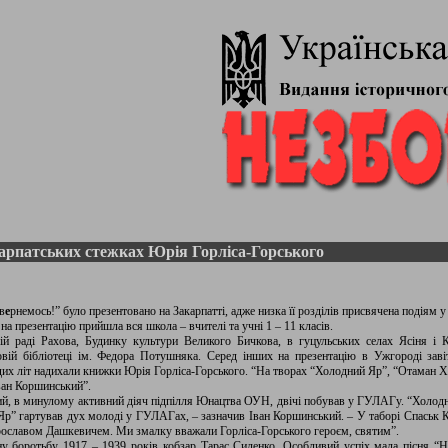
арпатських стежках Юрія Горліса-Горського
в
е
рнемось!” було презентовано на Закарпатті, адже низка її розділів присвячена подіям у
на презентацію прийшла вся школа – вчителі та учні 1 – 11 класів.
ій раді Рахова, Будинку культури Великого Бичкова, в гуцульських селах Ясіня і 
ковій бібліотеці ім. Федора Потушняка. Серед інших на презентацію в Ужгороді заві
дих літ надихали книжки Юрія Горліса-Горського. “На творах “Холодний Яр”, “Отаман Х
ван Коршинський”.
й, в минулому активний діяч підпілля Юнацтва ОУН, двічі побував у ГУЛАГу. “Холодн
р” гартував дух молоді у ГУЛАГах, – зазначив Іван Коршинський. – У таборі Спаськ К
Ярославом Дашкевичем. Ми змалку вважали Горліса-Горського героєм, святим”.
ну боротьбу 1917 – 1939 років кобзар Тарас Силенко. Особливий успіх мала пісня “Не