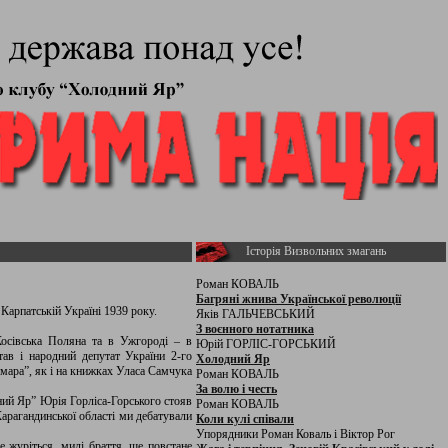
Історія Визвольних змагань
Роман КОВАЛЬ
Багряні жнива Української революції
 Карпатській Україні 1939 року.
Яків ГАЛЬЧЕВСЬКИЙ
З воєнного нотатника
Косівська Поляна та в Ужгороді – в
Юрій ГОРЛІС-ГОРСЬКИЙ
тав і народний депутат України 2-го
Холодний Яр
мара”, як і на книжках Уласа Самчука
Роман КОВАЛЬ
За волю і честь
ий Яр” Юрія Горліса-Горського стояв
Роман КОВАЛЬ
арагандинської області ми дебатували
Коли кулі співали
Упорядники Роман Коваль і Віктор Рог
 журіться, милі браття, ще повстане