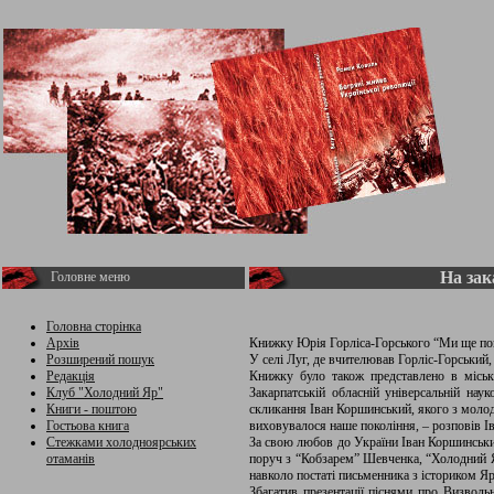
На зак
Головне меню
Головна сторінка
Архів
Книжку Юрія Горліса-Горського “Ми ще по
Розширений пошук
У селі Луг, де вчителював Горліс-Горський, 
Редакція
Книжку було також представлено в міськ
Клуб "Холодний Яр"
Закарпатській обласній універсальній нау
Книги - поштою
скликання Іван Коршинський, якого з моло
Гостьова книга
виховувалося наше покоління, – розповів І
Стежками холодноярських
За свою любов до України Іван Коршинськи
отаманів
поруч з “Кобзарем” Шевченка, “Холодний Я
навколо постаті письменника з істориком 
Збагатив презентації піснями про Визволь