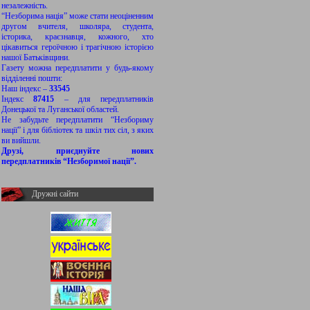
незалежність.
“Незборима нація” може стати неоціненним
другом вчителя, школяра, студента,
історика, краєзнавця, кожного, хто
цікавиться героїчною і трагічною історією
нашої Батьківщини.
Газету можна передплатити у будь-якому
відділенні пошти:
Наш індекс –
33545
Індекс
87415
– для передплатників
Донецької та Луганської областей.
Не забудьте передплатити “Незбориму
нації” і для бібліотек та шкіл тих сіл, з яких
ви вийшли.
Друзі, приєднуйте нових
передплатників “Незборимої нації”.
Дружні сайти