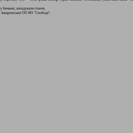
у Бичкові, аплодували стоячи.
а Закарпатської ОО ВО “Свобода”.