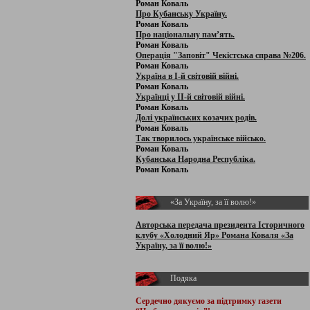
Роман Коваль
Про Кубанську Україну.
Роман Коваль
Про національну пам’ять.
Роман Коваль
Операція "Заповіт" Чекістська справа №206.
Роман Коваль
Україна в І-й світовій війні.
Роман Коваль
Українці у ІІ-й світовій війні.
Роман Коваль
Долі українських козачих родів.
Роман Коваль
Так творилось українське військо.
Роман Коваль
Кубанська Народна Республіка.
Роман Коваль
«За Україну, за її волю!»
Авторська передача президента Історичного
клубу «Холодний Яр» Романа Коваля «За
Україну, за її волю!»
Подяка
Сердечно дякуємо за підтримку
газети