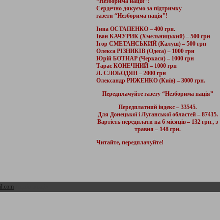
“Незборима нація”!
Сердечно дякуємо за підтримку
газети “Незборима нація”!
Інна ОСТАПЕНКО – 400 грн.
Іван КАЧУРИК (Хмельницький) – 500 грн
Ігор СМЕТАНСЬКИЙ (Калуш) – 500 грн
Олекса РІЗНИКІВ (Одеса) – 1000 грн
Юрій БОТНАР (Черкаси) – 1000 грн
Тарас КОНЕЧНИЙ – 1000 грн
Л. СЛОБОДЯН – 2000 грн
Олександр РИЖЕНКО (Київ) – 3000 грн.
Передплачуйте газету “Незборима нація”
Передплатний індекс – 33545.
Для Донецької і Луганської областей – 87415.
Вартість передплати на 6 місяців – 132 грн., з
травня – 148 грн.
Читайте, передплачуйте!
l.com
Адмін розділ