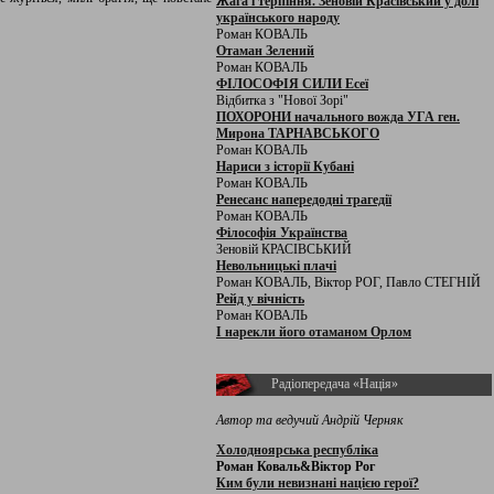
Жага і терпіння. Зеновій Красівський у долі
українського народу
Роман КОВАЛЬ
Отаман Зелений
Роман КОВАЛЬ
ФІЛОСОФІЯ СИЛИ Есеї
Відбитка з "Нової Зорі"
ПОХОРОНИ начального вожда УГА ген.
Мирона ТАРНАВСЬКОГО
Роман КОВАЛЬ
Нариси з історії Кубані
Роман КОВАЛЬ
Ренесанс напередодні трагедії
Роман КОВАЛЬ
Філософія Українства
Зеновій КРАСІВСЬКИЙ
Невольницькі плачі
Роман КОВАЛЬ, Віктор РОГ, Павло СТЕГНІЙ
Рейд у вічність
Роман КОВАЛЬ
І нарекли його отаманом Орлом
Радіопередача «Нація»
Автор та ведучий Андрій Черняк
Холодноярська республіка
Роман Коваль&Віктор Рог
Ким були невизнані нацією герої?