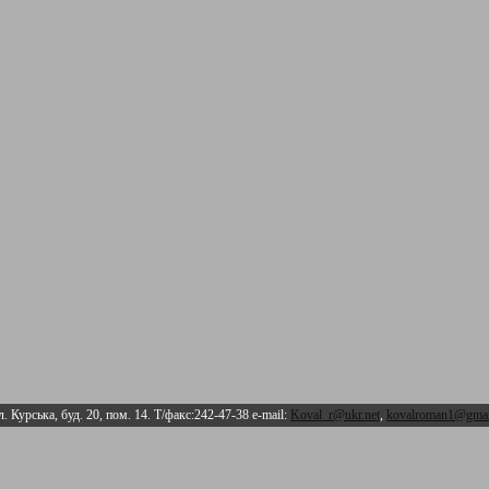
л. Курська, буд. 20, пом. 14. Т/факс:242-47-38 e-mail:
Koval_r@ukr.net
,
kovalroman1@gmai