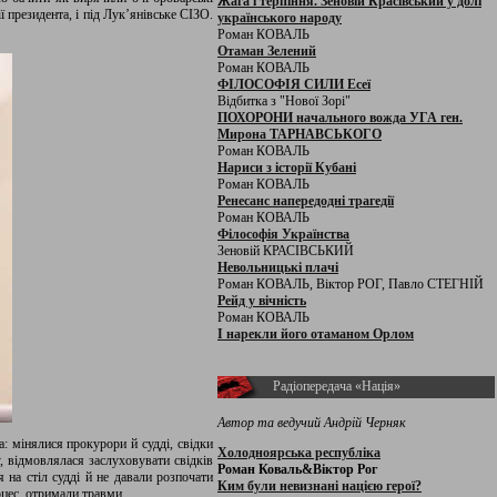
Жага і терпіння. Зеновій Красівський у долі
ї президента, і під Лук’янівське СІЗО.
українського народу
Роман КОВАЛЬ
Отаман Зелений
Роман КОВАЛЬ
ФІЛОСОФІЯ СИЛИ Есеї
Відбитка з "Нової Зорі"
ПОХОРОНИ начального вожда УГА ген.
Мирона ТАРНАВСЬКОГО
Роман КОВАЛЬ
Нариси з історії Кубані
Роман КОВАЛЬ
Ренесанс напередодні трагедії
Роман КОВАЛЬ
Філософія Українства
Зеновій КРАСІВСЬКИЙ
Невольницькі плачі
Роман КОВАЛЬ, Віктор РОГ, Павло СТЕГНІЙ
Рейд у вічність
Роман КОВАЛЬ
І нарекли його отаманом Орлом
Радіопередача «Нація»
Автор та ведучий Андрій Черняк
: мінялися прокурори й судді, свідки
Холодноярська республіка
, відмовлялася заслуховувати свідків
Роман Коваль&Віктор Рог
 на стіл судді й не давали розпочати
Ким були невизнані нацією герої?
цес, отримали травми.