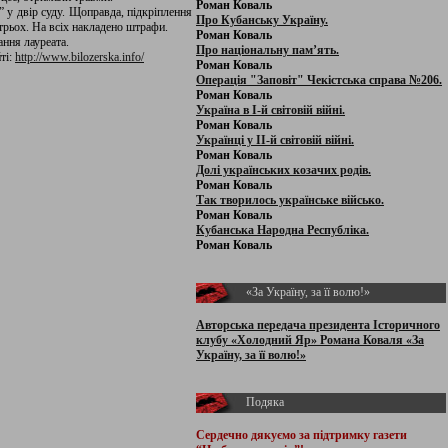
Роман Коваль
 у двір суду. Щоправда, підкріплення
Про Кубанську Україну.
трьох. На всіх накладено штрафи.
Роман Коваль
ння лауреата.
Про національну пам’ять.
ті:
http://www.bilozerska.info/
Роман Коваль
Операція "Заповіт" Чекістська справа №206.
Роман Коваль
Україна в І-й світовій війні.
Роман Коваль
Українці у ІІ-й світовій війні.
Роман Коваль
Долі українських козачих родів.
Роман Коваль
Так творилось українське військо.
Роман Коваль
Кубанська Народна Республіка.
Роман Коваль
«За Україну, за її волю!»
Авторська передача президента Історичного
клубу «Холодний Яр» Романа Коваля «За
Україну, за її волю!»
Подяка
Сердечно дякуємо за підтримку
газети