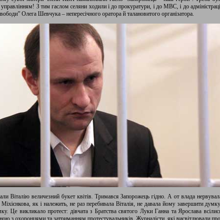
 управлінням! З тим гаслом селяни ходили і до прокуратури, і до МВС, і до адміністраці
Свободи” Олега Шевчука – непересічного оратора й талановитого організатора.
али Віталію величезний букет квітів. Тримався Запорожець гідно. А от влада нервувала
Міхієнкова, як і належить, не раз перебивала Віталія, не давала йому завершити думку
ку. Це викликало протест: дівчата з Братства святого Луки Ганна та Ярослава всілися
ною з охоронцями та затриманням протестувальників. Журналісти, які висвітлювали про