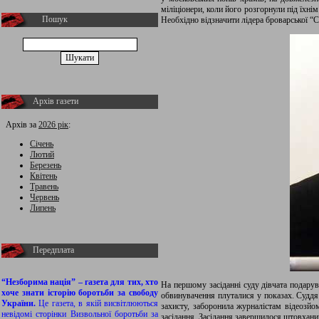
міліціонери, коли його розгорнули під їхнім
Пошук
Необхідно відзначити лідера броварської “
Архів газети
Архів за
2026 рік
:
Січень
Лютий
Березень
Квітень
Травень
Червень
Липень
Передплата
“Незборима нація” – газета для тих, хто
На першому засіданні суду дівчата подарув
хоче знати історію боротьби за свободу
обвинувачення плуталися у показах. Суддя 
України.
Це газета, в якій висвітлюються
захисту, заборонила журналістам відеозйом
невідомі сторінки Визвольної боротьби за
засідання. Засідання завершилося штовхани