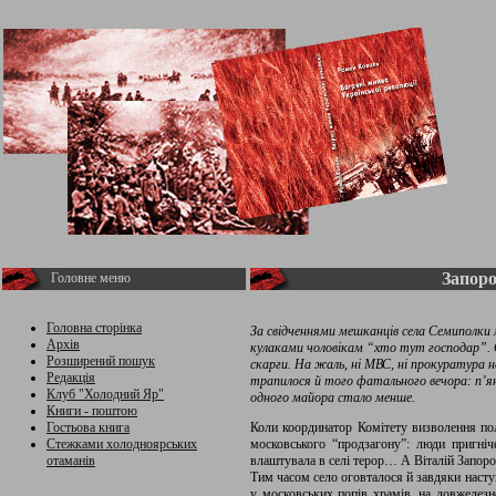
Запоро
Головне меню
Головна сторінка
За свідченнями мешканців села Семиполки м
Архів
кулаками чоловікам “хто тут господар”. 
Розширений пошук
скарги. На жаль, ні МВС, ні прокуратура н
Редакція
трапилося й того фатального вечора: п’яни
Клуб "Холодний Яр"
одного майора стало менше.
Книги - поштою
Гостьова книга
Коли координатор Комітету визволення пол
Стежками холодноярських
московського “продзагону”: люди пригніч
отаманів
влаштувала в селі терор… А Віталій Запоро
Тим часом село оговталося й завдяки наступ
у московських попів храмів, на довжелез