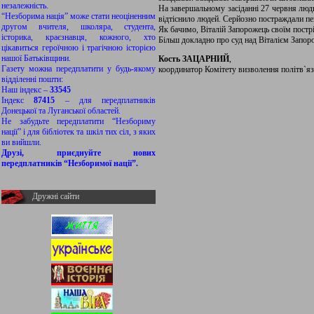
незалежність.
На завершальному засіданні 27 червня люди
“Незборима нація” може стати неоціненним
відтіснило людей. Серйозно постраждали пе
другом вчителя, школяра, студента,
Як бачимо, Віталій Запорожець своїм постр
історика, краєзнавця, кожного, хто
Більш докладно про суд над Віталієм Запор
цікавиться героїчною і трагічною історією
нашої Батьківщини.
Кость ЗАЦАРНИЙ
,
Газету можна передплатити у будь-якому
координатор Комітету визволення політв`яз
відділенні пошти:
Наш індекс –
33545
Індекс
87415
– для передплатників
Донецької та Луганської областей.
Не забудьте передплатити “Незбориму
нації” і для бібліотек та шкіл тих сіл, з яких
ви вийшли.
Друзі, приєднуйте нових
передплатників “Незборимої нації”.
Дружні сайти