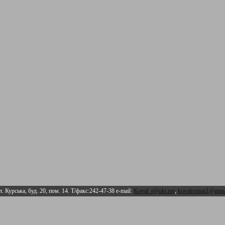
л. Курська, буд. 20, пом. 14. Т/факс:242-47-38 e-mail:
Koval_r@ukr.net
,
kovalroman1@gmai