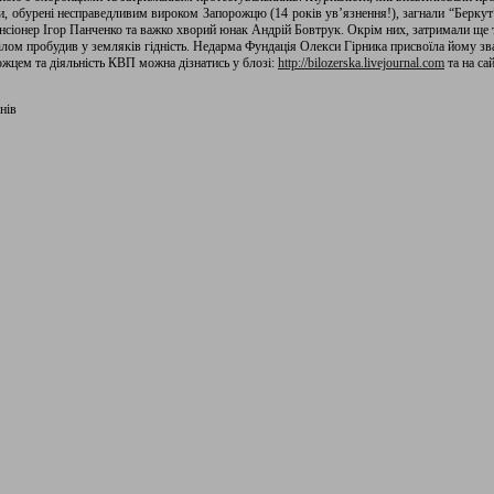
, обурені несправедливим вироком Запорожцю (14 років ув’язнення!), загнали “Беркут”
нсіонер Ігор Панченко та важко хворий юнак Андрій Бовтрук. Окрім них, затримали ще 
ілом пробудив у земляків гідність. Недарма Фундація Олекси Гірника присвоїла йому зва
ожцем та діяльність КВП можна дізнатись у блозі:
http://bilozerska.livejournal.com
та на сай
нів