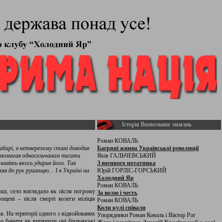
Історія Визвольних змагань
Роман КОВАЛЬ
абарі, в нетверезому стані доводив
Багряні жнива Української революції
допомагав односельчанам писати
Яків ГАЛЬЧЕВСЬКИЙ
навіть якось ударив його. Так
З воєнного нотатника
зяв до рук рушницю… І в Україні на
Юрій ГОРЛІС-ГОРСЬКИЙ
Холодний Яр
Роман КОВАЛЬ
ки, село виглядало як після погрому
За волю і честь
ощені – після смерті колеги міліція
Роман КОВАЛЬ
Коли кулі співали
я. На території одного з відвойованих
Упорядники Роман Коваль і Віктор Рог
о бачити як вирячили очі броварські