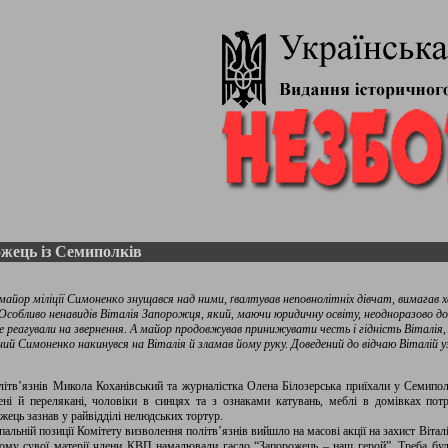
жець із Семиполків
айор міліції Симоненко знущався над ними, ґвалтував неповнолітніх дівчат, вимагав х
Особливо ненавидів Віталія Запорожця, який, маючи юридичну освіту, неодноразово 
е реагували на звернення. А майор продовжував принижувати честь і гідність Віталія, 
й Симоненко накинувся на Віталія й зламав йому руку. Доведений до відчаю Віталій у
ітв’язнів Микола Коханівський та журналістка Олена Білозерська приїхали у Семипол
ені й перелякані, чоловіки в синцях та з ознаками катувань, меблі в домівках потр
жець зазнав у райвідділі нелюдських тортур.
альній позиції Комітету визволення політв’язнів вийшло на масові акції на захист Віталі
ному сувої матерії члени КВП намалювали гасло “Запорожець – наш герой”. Треба бул