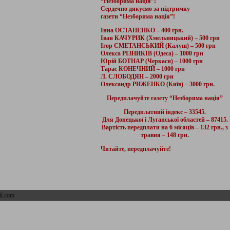
“Незборима нація”!
Сердечно дякуємо за підтримку
газети “Незборима нація”!
Інна ОСТАПЕНКО – 400 грн.
Іван КАЧУРИК (Хмельницький) – 500 грн
Ігор СМЕТАНСЬКИЙ (Калуш) – 500 грн
Олекса РІЗНИКІВ (Одеса) – 1000 грн
Юрій БОТНАР (Черкаси) – 1000 грн
Тарас КОНЕЧНИЙ – 1000 грн
Л. СЛОБОДЯН – 2000 грн
Олександр РИЖЕНКО (Київ) – 3000 грн.
Передплачуйте газету “Незборима нація”
Передплатний індекс – 33545.
Для Донецької і Луганської областей – 87415.
Вартість передплати на 6 місяців – 132 грн., з
травня – 148 грн.
Читайте, передплачуйте!
l.com
Адмін розділ