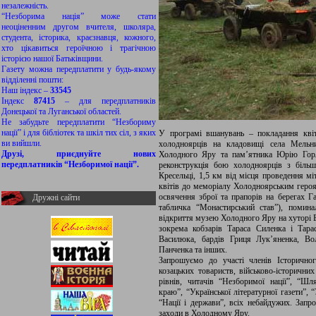
незалежність.
“Незборима нація” може стати
неоціненним другом вчителя, школяра,
студента, історика, краєзнавця, кожного,
хто цікавиться героїчною і трагічною
історією нашої Батьківщини.
Газету можна передплатити у будь-якому
відділенні пошти:
Наш індекс –
33545
Індекс
87415
– для передплатників
Донецької та Луганської областей.
Не забудьте передплатити “Незбориму
нації” і для бібліотек та шкіл тих сіл, з яких
У програмі вшанувань – покладання квіт
ви вийшли.
холодноярців на кладовищі села Мельни
Друзі, приєднуйте нових
Холодного Яру та пам’ятника Юрію Горлі
передплатників “Незборимої нації”.
реконструкція бою холодноярців з біль
Кресельці, 1,5 км від місця проведення мі
квітів до меморіалу Холодноярським героям
освячення зброї та прапорів на берегах Г
Дружні сайти
табличка “Монастирський став”), помина
відкриття музею Холодного Яру на хуторі Б
зокрема кобзарів Тараса Силенка і Тара
Василюка, бардів Гриця Лук’яненка, Во
Панченка та інших.
Запрошуємо до участі членів Історичног
козацьких товариств, військово-історичних
рівнів, читачів “Незборимої нації”, “Шл
краю”, “Української літературної газети”, 
“Нації і держави”, всіх небайдужих. Запр
заходи в Холодному Яру.