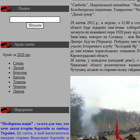
в
“Свобода”, Національний заповідник “Чиг
Пошук
Холодноярська ініціатива, Товариство “Ч
“Дикий хутір”.
29 квітня 2012 р., в неділю, о 12.00 в се
області буде відкрито пам’ятник хліборо
загинули післяжнивної пори 1920 року від 
Знам’янка, поворот на Соснівку – між 
Дмитро Бур’ян (Черкаси). Побудову пам’ят
Архів газети
участю Історичного клубу “Холодний Яр”. У
до пам’ятника чорноліському отаманові П
Архів за
2026 рік
:
Кіровоградської області.
30 квітня, у понеділок (вихідний день!), 
Січень
Черкаської області розпочнуться вшан
Лютий
Чучупака, козаків та старшин полку гайдам
Березень
Квітень
Травень
Червень
Липень
Передплата
“Незборима нація” – газета для тих, хто
хоче знати історію боротьби за свободу
України.
Це газета, в якій висвітлюються
невідомі сторінки Визвольної боротьби за