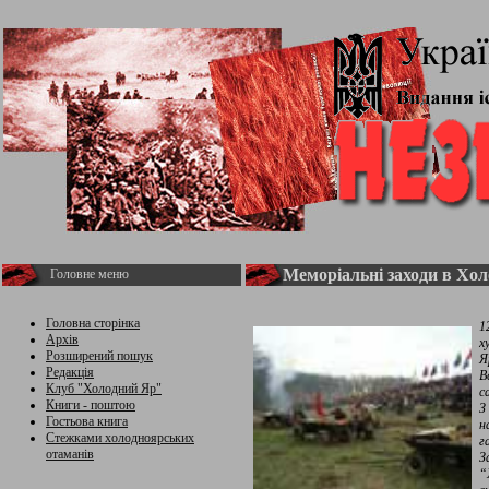
Меморіальні заходи в Хо
Головне меню
Головна сторінка
1
Архів
х
Розширений пошук
Я
Редакція
В
Клуб "Холодний Яр"
с
Книги - поштою
З
Гостьова книга
н
Стежками холодноярських
г
отаманів
З
“