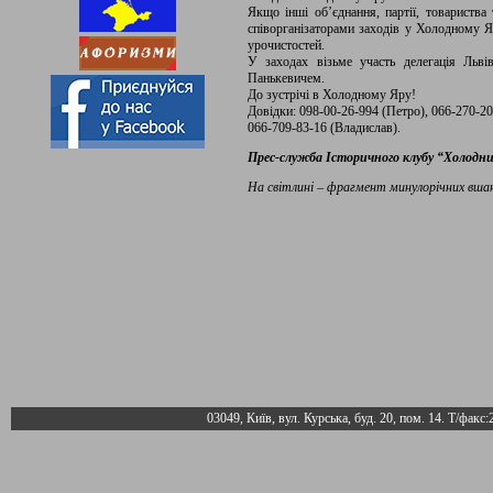
Якщо інші об’єднання, партії, товариства
співорганізаторами заходів у Холодному Яр
урочистостей.
У заходах візьме участь делегація Льві
Панькевичем.
До зустрічі в Холодному Яру!
Довідки: 098-00-26-994 (Петро), 066-270-2
066-709-83-16 (Владислав).
Прес-служба Історичного клубу “Холодн
На світлині – фрагмент минулорічних вшану
03049, Київ, вул. Курська, буд. 20, пом. 14. Т/факс: