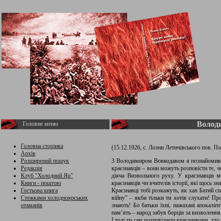
Волод
Головне меню
Головна сторінка
(15.12.1926, с. Лозни Летичівського пов. П
Архів
Розширений пошук
З Володимиром Вовкодавом я познайомивс
Редакція
краєзнавців – вони можуть розповісти те, чо
Клуб "Холодний Яр"
діяча Визвольного руху. У краєзнавців м
Книги - поштою
краєзнавців чи вчителів історії, які щось 
Гостьова книга
Краєзнавці тобі розкажуть, як хан Батий с
Стежками холодноярських
війну” – якби тільки ти хотів слухати! Пр
отаманів
знають! Бо батьки їхні, нажахані апокалі
пам’ять – народ забув борців за визволення
І тоді ти сам розповідаєш краєзнавцям, хто 