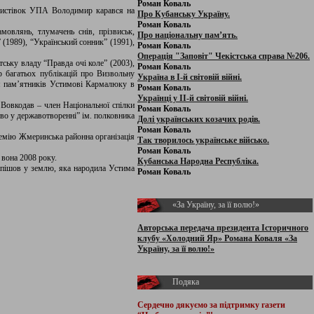
Роман Коваль
 листівок УПА Володимир карався на
Про Кубанську Україну.
Роман Коваль
мовлянь, тлумачень снів, прізвиськ,
Про національну пам’ять.
” (1989), “Український сонник” (1991),
Роман Коваль
Операція "Заповіт" Чекістська справа №206.
ську владу “Правда очі коле” (2003),
Роман Коваль
р багатьох публікацій про Визвольну
Україна в І-й світовій війні.
ня пам’ятників Устимові Кармалюку в
Роман Коваль
Українці у ІІ-й світовій війні.
Вовкодав – член Національної спілки
Роман Коваль
тво у державотворенні” ім. полковника
Долі українських козачих родів.
Роман Коваль
ремію Жмеринська районна організація
Так творилось українське військо.
Роман Коваль
вона 2008 року.
Кубанська Народна Республіка.
 пішов у землю, яка народила Устима
Роман Коваль
«За Україну, за її волю!»
Авторська передача президента Історичного
клубу «Холодний Яр» Романа Коваля «За
Україну, за її волю!»
Подяка
Сердечно дякуємо за підтримку
газети