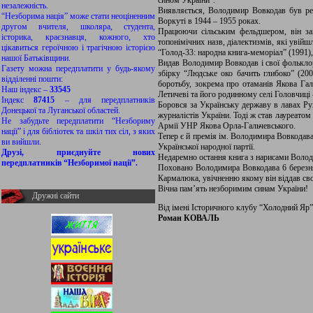
сином України”.
незалежність.
Виявляється, Володимир Вовкодав був ре
“Незборима нація” може стати неоціненним
Воркуті в 1944 – 1955 роках.
другом вчителя, школяра, студента,
Працюючи сільським фельдшером, він запис
історика, краєзнавця, кожного, хто
топонімічних назв, діалектизмів, які увійшл
цікавиться героїчною і трагічною історією
“Голод-33: народна книга-меморіал” (1991),
нашої Батьківщини.
Видав Володимир Вовкодав і свої фольклор
Газету можна передплатити у будь-якому
збірку “Людське око бачить глибоко” (200
відділенні пошти:
боротьбу, зокрема про отаманів Якова Га
Наш індекс –
33545
Летичеві та його родинному селі Головчиці
Індекс
87415
– для передплатників
Боровся за Українську державу в лавах Ру
Донецької та Луганської областей.
журналістів України. Тоді ж став лауреато
Не забудьте передплатити “Незбориму
Армії УНР Якова Орла-Гальчевського.
нації” і для бібліотек та шкіл тих сіл, з яких
Тепер є й премія ім. Володимира Вовкодав
ви вийшли.
Української народної партії.
Друзі, приєднуйте нових
Недаремно остання книга з нарисами Володи
передплатників “Незборимої нації”.
Поховано Володимира Вовкодава 6 березня
Кармалюка, увічненню якому він віддав сво
Вічна пам’ять незборимим синам України!
Дружні сайти
Від імені Історичного клубу “Холодний Яр”
Роман КОВАЛЬ