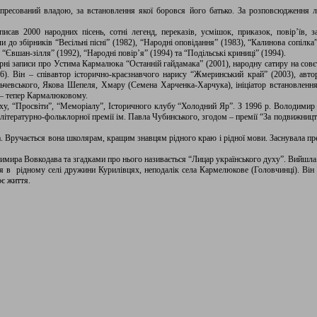
пресований владою, за встановлення якої боровся його батько. За розповсюдження
ав 2000 народних пісень, сотні легенд, переказів, усмішок, приказок, повір’їв, за
и до збірників “Весільні пісні” (1982), “Народні оповідання” (1983), “Калинова сопілка
 “Євшан-зілля” (1992), “Народні повір’я” (1994) та “Подільські криниці” (1994).
ні записи про Устима Кармалюка “Останній гайдамака” (2001), народну сатиру на совєт
6). Він – співавтор історично-краєзнавчого нарису “Жмеринський край” (2003), авто
льчевського, Якова Шепеля, Хмару (Семена Харченка-Харчука), ініціатор встановлен
 – тепер Кармалюковому.
ху, “Просвіти”, “Меморіалу”, Історичного клубу “Холодний Яр”. З 1996 р. Володимир 
м літературно-фольклорної премії ім. Павла Чубинського, згодом – премії “За подвижниц
а. Вручається вона школярам, кращим знавцям рідного краю і рідної мови. Заснувала п
мира Вовкодава та згадками про нього називається “Лицар українського духу”. Вийшла 
 в рідному селі дружини Курилівцях, неподалік села Кармелюкове (Головчинці). Він
є життя.