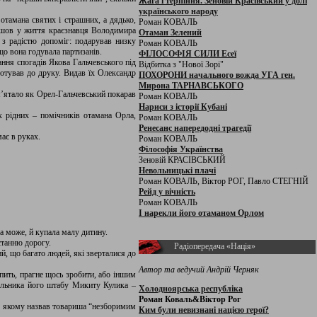
Жага і терпіння. Зеновій Красівський у долі
українського народу
отамана святих і страшних, а дядько,
Роман КОВАЛЬ
йшов у життя краєзнавця Володимира
Отаман Зелений
з радістю допоміг: подарував низку
Роман КОВАЛЬ
що вона годувала партизанів.
ФІЛОСОФІЯ СИЛИ Есеї
ання спогадів Якова Гальчевського під
Відбитка з "Нової Зорі"
готував до друку. Видав їх Олександр
ПОХОРОНИ начального вожда УГА ген.
Мирона ТАРНАВСЬКОГО
ам’ятало як Орел-Гальчевський покарав
Роман КОВАЛЬ
Нариси з історії Кубані
х рідних – помічників отамана Орла,
Роман КОВАЛЬ
Ренесанс напередодні трагедії
ає в руках.
Роман КОВАЛЬ
Філософія Українства
Зеновій КРАСІВСЬКИЙ
Невольницькі плачі
Роман КОВАЛЬ, Віктор РОГ, Павло СТЕГНІЙ
Рейд у вічність
Роман КОВАЛЬ
І нарекли його отаманом Орлом
 а може, й купала малу дитину.
останню дорогу.
Радіопередача «Нація»
, що багато людей, які зверталися до
Автор та ведучий Андрій Черняк
спить, прагне щось зробити, або іншим
ачальника його штабу Микиту Кулика –
Холодноярська республіка
Роман Коваль&Віктор Рог
в якому назвав товариша “незборимим
Ким були невизнані нацією герої?