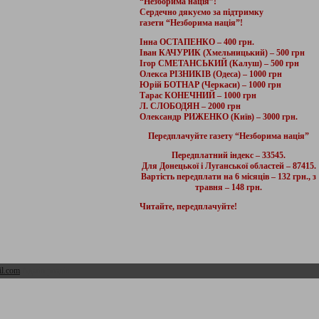
“Незборима нація”!
Сердечно дякуємо за підтримку
газети “Незборима нація”!
Інна ОСТАПЕНКО – 400 грн.
Іван КАЧУРИК (Хмельницький) – 500 грн
Ігор СМЕТАНСЬКИЙ (Калуш) – 500 грн
Олекса РІЗНИКІВ (Одеса) – 1000 грн
Юрій БОТНАР (Черкаси) – 1000 грн
Тарас КОНЕЧНИЙ – 1000 грн
Л. СЛОБОДЯН – 2000 грн
Олександр РИЖЕНКО (Київ) – 3000 грн.
Передплачуйте газету “Незборима нація”
Передплатний індекс – 33545.
Для Донецької і Луганської областей – 87415.
Вартість передплати на 6 місяців – 132 грн., з
травня – 148 грн.
Читайте, передплачуйте!
l.com
Адмін розділ