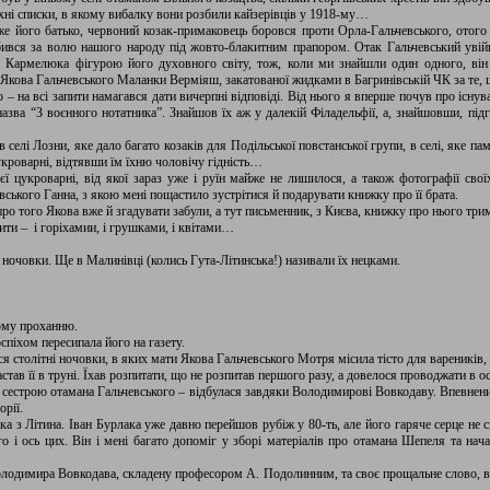
, їхні списки, в якому вибалку вони розбили кайзерівців у 1918-му…
же його батько, червоний козак-примаковець боровся проти Орла-Гальчевського, отого 
бився за волю нашого народу під жовто-блакитним прапором. Отак Гальчевський уві
 Кармелюка фігурою його духовного світу, тож, коли ми знайшли один одного, він 
 Якова Гальчевського Маланки Верміяш, закатованої жидками в Багринівській ЧК за те, 
 на всі запити намагався дати вичерпні відповіді. Від нього я вперше почув про існув
азва “З воєнного нотатника”. Знайшов їх аж у далекій Філадельфії, а, знайшовши, під
елі Лозни, яке дало багато козаків для Подільської повстанської групи, в селі, яке п
укроварні, відтявши їм їхню чоловічу гідність…
 цукроварні, від якої зараз уже і руїн майже не лишилося, а також фотографії свої
евського Ганна, з якою мені пощастило зустрітися й подарувати книжку про її брата.
ро того Якова вже й згадувати забули, а тут письменник, з Києва, книжку про нього трим
ити – і горіхамии, і грушками, і квітами…
і ночовки. Ще в Малинівці (колись Гута-Літинська!) називали їх нецками.
тому проханню.
піхом пересипала його на газету.
ся столітні ночовки, в яких мати Якова Гальчевського Мотря місила тісто для вареників,
астав її в труні. Їхав розпитати, що не розпитав першого разу, а довелося проводжати в 
 сестрою отамана Гальчевського – відбулася завдяки Володимирові Вовкодаву. Впевнений
орії.
ка з Літина. Іван Бурлака уже давно перейшов рубіж у 80-ть, але його гаряче серце не 
го і ось цих. Він і мені багато допоміг у зборі матеріалів про отамана Шепеля та н
олодимира Вовкодава, складену професором А. Подолинним, та своє прощальне слово, 