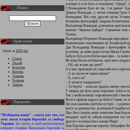
хлопців із села було в сільському “отряді”
Пошук
З Вовкодавом було не так. І не дивно! Ад
Данило Вовкодав, у загоні отамана Орла 
Вовкодава! Він став другою після Устима
безцінних фотографій, зокрема й помічниці
Володимир Вовкодав допомагав пристрасно –
назвою “Записки майора”. Справжня їхня н
Ткачук.
Володимир Петрович Вовкодав народився в с
Архів газети
башкинських гвалтівників на Лознівській ц
Дав Володимир Вовкодав і фотографію тієї
Архів за
2026 рік
:
розповів, де живе рідна сестра Якова Гальч
Бабуся була розгублено-щаслива – та вони п
Січень
Як вона бігала-поспішала, щоб якось віддяч
Лютий
– Ой, що ж вам ще дати?!
Березень
А я вже приглядів на старезній печі старезн
Квітень
– А це часом не вашої матері?
Травень
– Її, а кого ж?
Червень
– А можете подарувати?
Липень
– Та беріть! – вона аж зраділа такому прос
У нецках ще було свіже борошно. Бабуся пос
Так у моїй колекції старожитностей з’явили
Коли я приїхав вдруге до бабусі Ганни, то з
Передплата
Ця моя важлива життєва зустріч – з рідною
нього за допомогою, розповіли б подібні іст
Про його смерть мене сповістив Іван Бурла
“Незборима нація” – газета для тих, хто
нагадати, щоб не забули вшанувати ось то
хоче знати історію боротьби за свободу
другого чоловіка його матері Марії.
України.
Це газета, в якій висвітлюються
Іван Бурлака прислав коротку біографію В
невідомі сторінки Визвольної боротьби за