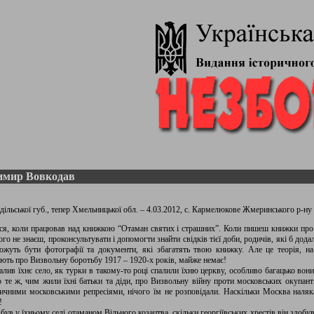
имир Вовкодав
одільської губ., тепер Хмельницької обл. – 4.03.2012, с. Кармелюкове Жмеринського р-ну 
я, коли працював над книжкою “Отаман святих і страшних”. Коли пишеш книжки про
го не знаєш, проконсультувати і допомогти знайти свідків тієї доби, родичів, які б дод
ожуть бути фотографії та документи, які збагатять твою книжку. Але це теорія, на
знають про Визвольну боротьбу 1917 – 1920-х років, майже немає!
палив їхнє село, як турки в такому-то році спалили їхню церкву, особливо багацько во
о те ж, чим жили їхні батьки та діди, про Визвольну війну проти московських окупанті
птичними московськими репресіями, нічого їм не розповідали. Наскільки Москва наляк
!
був у їхньому селі отаманом Вільного козацтва, скільки георгіївських хрестів він здобув