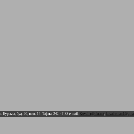
л. Курська, буд. 20, пом. 14. Т/факс:242-47-38 e-mail:
Koval_r@ukr.net
,
kovalroman1@gmai