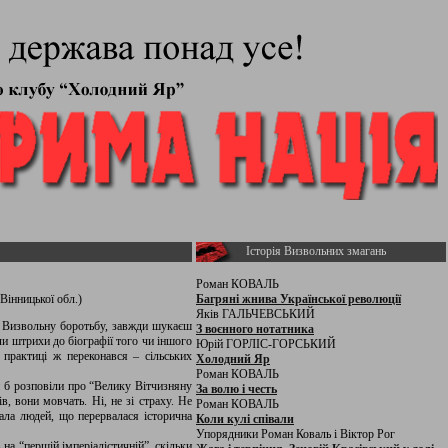
Історія Визвольних змагань
Роман КОВАЛЬ
Вінницької обл.)
Багряні жнива Української революції
Яків ГАЛЬЧЕВСЬКИЙ
 Визвольну боротьбу, завжди шукаєш
З воєнного нотатника
али штрихи до біографії того чи іншого
Юрій ГОРЛІС-ГОРСЬКИЙ
 практиці ж переконався – сільських
Холодний Яр
Роман КОВАЛЬ
ни б розповіли про “Велику Вітчизняну
За волю і честь
в, вони мовчать. Ні, не зі страху. Не
Роман КОВАЛЬ
ала людей, що перервалася історична
Коли кулі співали
Упорядники Роман Коваль і Віктор Рог
 на “першій імперіалістичній”, скільки