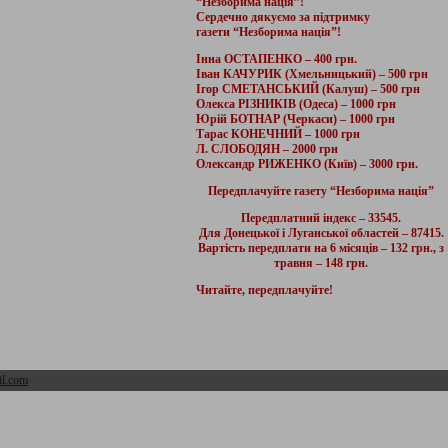
“Незборима нація”!
Сердечно дякуємо за підтримку
газети “Незборима нація”!
Інна ОСТАПЕНКО – 400 грн.
Іван КАЧУРИК (Хмельницький) – 500 грн
Ігор СМЕТАНСЬКИЙ (Калуш) – 500 грн
Олекса РІЗНИКІВ (Одеса) – 1000 грн
Юрій БОТНАР (Черкаси) – 1000 грн
Тарас КОНЕЧНИЙ – 1000 грн
Л. СЛОБОДЯН – 2000 грн
Олександр РИЖЕНКО (Київ) – 3000 грн.
Передплачуйте газету “Незборима нація”
Передплатний індекс – 33545.
Для Донецької і Луганської областей – 87415.
Вартість передплати на 6 місяців – 132 грн., з
травня – 148 грн.
Читайте, передплачуйте!
l.com
Адмін розділ