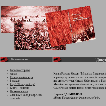
“Дякую
Головне меню
Головна сторінка
Архів
Книга Романа Коваля “Михайло Гаврилко: і с
Розширений пошук
вершину, де вона стає всесильною, безсмерт
Редакція
що стоїть у музеї Наталії Кобринської у Бо
Клуб "Холодний Яр"
Михайло недаремно співав пісню, де є такі
Книги - поштою
Саме Роман підняв попіл, де не гасла іскра 
Гостьова книга
Лариса ДАРМОХВАЛ
Стежками холодноярських
Місто Болехів Івано-Франківської обл.
отаманів