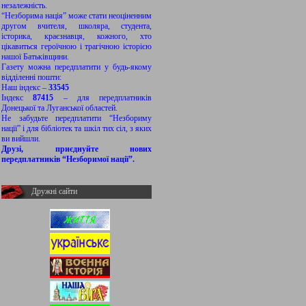
незалежність.
“Незборима нація” може стати неоціненним
другом вчителя, школяра, студента,
історика, краєзнавця, кожного, хто
цікавиться героїчною і трагічною історією
нашої Батьківщини.
Газету можна передплатити у будь-якому
відділенні пошти:
Наш індекс –
33545
Індекс
87415
– для передплатників
Донецької та Луганської областей.
Не забудьте передплатити “Незбориму
нації” і для бібліотек та шкіл тих сіл, з яких
ви вийшли.
Друзі, приєднуйте нових
передплатників “Незборимої нації”.
Дружні сайти