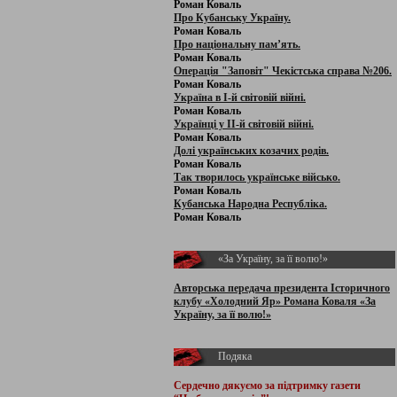
Роман Коваль
Про Кубанську Україну.
Роман Коваль
Про національну пам’ять.
Роман Коваль
Операція "Заповіт" Чекістська справа №206.
Роман Коваль
Україна в І-й світовій війні.
Роман Коваль
Українці у ІІ-й світовій війні.
Роман Коваль
Долі українських козачих родів.
Роман Коваль
Так творилось українське військо.
Роман Коваль
Кубанська Народна Республіка.
Роман Коваль
«За Україну, за її волю!»
Авторська передача президента Історичного
клубу «Холодний Яр» Романа Коваля «За
Україну, за її волю!»
Подяка
Сердечно дякуємо за підтримку
газети