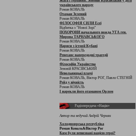
Жага і терпіння. Зеновій Красівський у долі
українського народу
Роман КОВАЛЬ
Отаман Зелений
Роман КОВАЛЬ
ФІЛОСОФІЯ СИЛИ Есеї
Відбитка з "Нової Зорі"
ПОХОРОНИ начального вожда УГА ген.
Мирона ТАРНАВСЬКОГО
Роман КОВАЛЬ
Нариси з історії Кубані
Роман КОВАЛЬ
Ренесанс напередодні трагедії
Роман КОВАЛЬ
Філософія Українства
Зеновій КРАСІВСЬКИЙ
Невольницькі плачі
Роман КОВАЛЬ, Віктор РОГ, Павло СТЕГНІЙ
Рейд у вічність
Роман КОВАЛЬ
І нарекли його отаманом Орлом
Радіопередача «Нація»
Автор та ведучий Андрій Черняк
Холодноярська республіка
Роман Коваль&Віктор Рог
Ким були невизнані нацією герої?