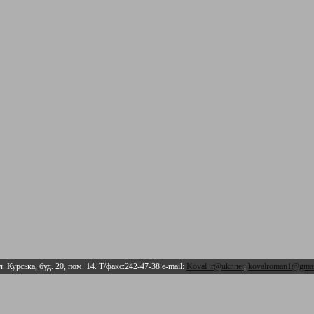
л. Курська, буд. 20, пом. 14. Т/факс:242-47-38 e-mail:
Koval_r@ukr.net
,
kovalroman1@gmai