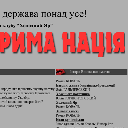
Історія Визвольних змагань
Роман КОВАЛЬ
Багряні жнива Української революції
 народу, яка підносить людину на таку
Яків ГАЛЬЧЕВСЬКИЙ
родовжував жити у своєму Прометеєві,
З воєнного нотатника
є войовничу Україну.
Юрій ГОРЛІС-ГОРСЬКИЙ
 отой козак, що поверне його?
Холодний Яр
ка і його доріг!
Роман КОВАЛЬ
За волю і честь
Роман КОВАЛЬ
Коли кулі співали
Упорядники Роман Коваль і Віктор Рог