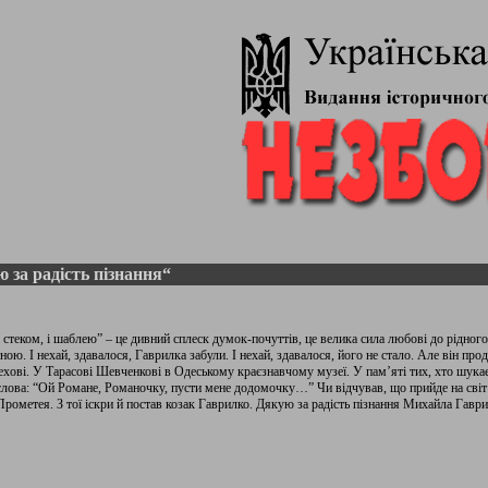
 за радість пізнання“
теком, і шаблею” – це дивний сплеск думок-почуттів, це велика сила любові до рідного
ною. І нехай, здавалося, Гаврилка забули. І нехай, здавалося, його не стало. Але він п
лехові. У Тарасові Шевченкові в Одеському краєзнавчому музеї. У пам’яті тих, хто шука
 слова: “Ой Романе, Романочку, пусти мене додомочку…” Чи відчував, що прийде на світ
Прометея. З тої іскри й постав козак Гаврилко. Дякую за радість пізнання Михайла Гаврил