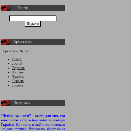
Пошук
Архів газети
Архів за
2026 рік
:
Січень
Лютий
Березень
Квітень
Травень
Червень
Липень
Передплата
“Незборима нація” – газета для тих, хто
хоче знати історію боротьби за свободу
України.
Це газета, в якій висвітлюються
невідомі сторінки Визвольної боротьби за