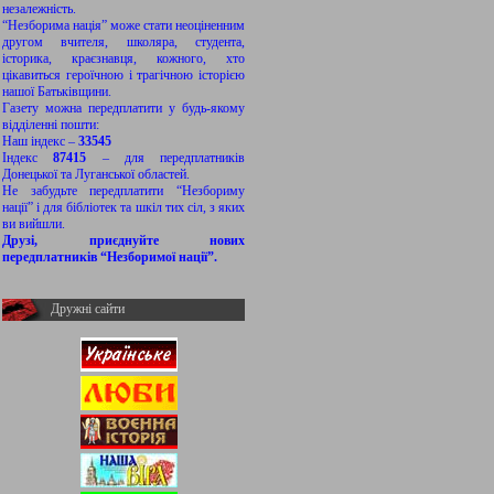
незалежність.
“Незборима нація” може стати неоціненним
другом вчителя, школяра, студента,
історика, краєзнавця, кожного, хто
цікавиться героїчною і трагічною історією
нашої Батьківщини.
Газету можна передплатити у будь-якому
відділенні пошти:
Наш індекс –
33545
Індекс
87415
– для передплатників
Донецької та Луганської областей.
Не забудьте передплатити “Незбориму
нації” і для бібліотек та шкіл тих сіл, з яких
ви вийшли.
Друзі, приєднуйте нових
передплатників “Незборимої нації”.
Дружні сайти