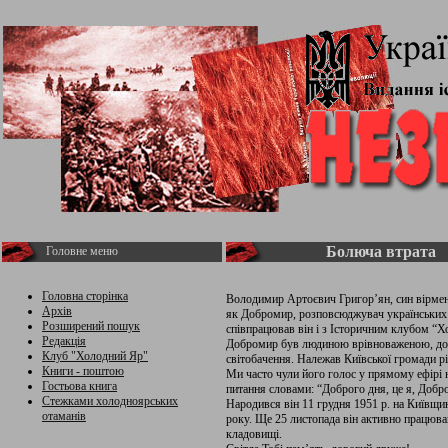
Болюча втрата
Головне меню
Головна сторінка
Володимир Артоєвич Григор’ян, син вірмени
Архів
як Добромир, розповсюджувач українських 
Розширений пошук
співпрацював він і з Історичним клубом “
Редакція
Добромир був людиною врівноваженою, до
Клуб "Холодний Яр"
світобачення. Належав Київської громади р
Книги - поштою
Ми часто чули його голос у прямому ефірі н
Гостьова книга
питання словами: “Доброго дня, це я, Добр
Стежками холодноярських
Народився він 11 грудня 1951 р. на Київщин
отаманів
року. Ще 25 листопада він активно працюв
кладовищі.