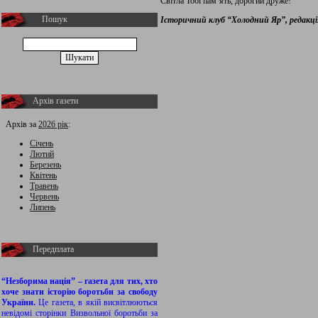
Світла Тобі пам’ять, дорогий друже!
Пошук
Історичний клуб “Холодний Яр”, редакці
Архів газети
Архів за
2026 рік
:
Січень
Лютий
Березень
Квітень
Травень
Червень
Липень
Передплата
“Незборима нація” – газета для тих, хто
хоче знати історію боротьби за свободу
України.
Це газета, в якій висвітлюються
невідомі сторінки Визвольної боротьби за