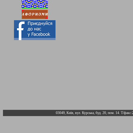
03049, Київ, вул. Курська, буд. 20, пом. 14. Т/факс: