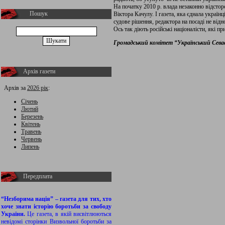
На початку 2010 р. влада незаконно відстор
Пошук
Віктора Качулу. І газета, яка єднала україн
судове рішення, редактора на посаді не відн
Ось так діють російські націоналісти, які п
Громадський комітет “Український Сева
Архів газети
Архів за
2026 рік
:
Січень
Лютий
Березень
Квітень
Травень
Червень
Липень
Передплата
“Незборима нація” – газета для тих, хто
хоче знати історію боротьби за свободу
України.
Це газета, в якій висвітлюються
невідомі сторінки Визвольної боротьби за