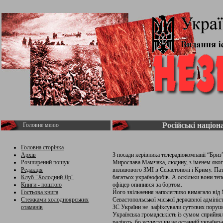
Російські націон
Головне меню
Головна сторінка
Архів
З посади керівника телерадіокомпанії “Бри
Розширений пошук
Мирослава Мамчака, людину, з іменем яког
Редакція
впливового ЗМІ в Севастополі і Криму. Па
Клуб "Холодний Яр"
багатьох українофобів. А оскільки вони тепе
Книги - поштою
офіцер опинився за бортом.
Гостьова книга
Його звільнення наполегливо вимагало від 
Стежками холодноярських
Севастопольської міської державної адмініс
отаманів
ЗС України не зафіксували суттєвих поруш
Українська громадськість із сумом сприйнял
радіють, бо усунуто чи не останній українс