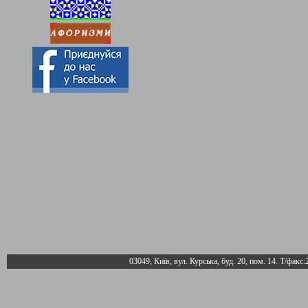
03049, Київ, вул. Курська, буд. 20, пом. 14. Т/факс: