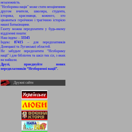
незалежність.
“Незборима нація” може стати неоціненним
другом вчителя, школяра, студента,
історика, краєзнавця, кожного, хто
цікавиться героїчною і трагічною історією
нашої Батьківщини.
Газету можна передплатити у будь-якому
відділенні пошти:
Наш індекс –
33545
Індекс
87415
– для передплатників
Донецької та Луганської областей.
Не забудьте передплатити “Незбориму
нації” і для бібліотек та шкіл тих сіл, з яких
ви вийшли.
Друзі, приєднуйте нових
передплатників “Незборимої нації”.
Дружні сайти