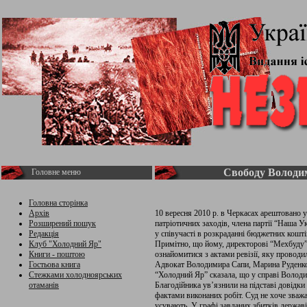
Свободу Володим
Головне меню
Головна сторінка
Архів
10 вересня 2010 р. в Черкасах арештовано у
Розширений пошук
патріотичних заходів, члена партії “Наша 
Редакція
у співучасті в розкраданні бюджетних кошті
Клуб "Холодний Яр"
Примітно, що йому, директорові “Мехбуду”, 
Книги - поштою
ознайомитися з актами ревізії, яку проводил
Гостьова книга
Адвокат Володимира Сапи, Марина Руденко,
Стежками холодноярських
“Холодний Яр” сказала, що у справі Володи
отаманів
Благодійника ув’язнили на підставі довідки
фактами виконаних робіт. Суд не хоче зважа
усувають. У графі завданих збитків держав