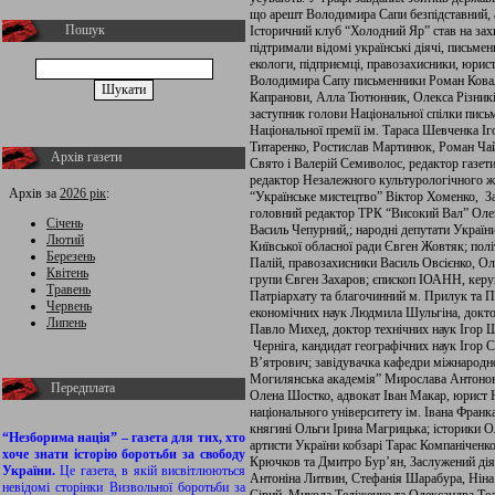
що арешт Володимира Сапи безпідставний, а
Пошук
Історичний клуб “Холодний Яр” став на зах
підтримали відомі українські діячі, письмен
екологи, підприємці, правозахисники, юрист
Володимира Сапу письменники Роман Ковал
Капранови, Алла Тютюнник, Олекса Різників
заступник голови Національної спілки пись
Національної премії ім. Тараса Шевченка Іг
Титаренко, Ростислав Мартинюк, Роман Чай
Архів газети
Свято і Валерій Семиволос, редактор газети
редактор Незалежного культурологічного ж
Архів за
2026 рік
:
“Українське мистецтво” Віктор Хоменко, З
головний редактор ТРК “Високий Вал” Олег
Січень
Василь Чепурний,; народні депутати Україн
Лютий
Київської обласної ради Євген Жовтяк; пол
Березень
Палій, правозахисники Василь Овсієнко, Ол
Квітень
групи Євген Захаров; єпископ ІОАНН, кер
Травень
Патріархату та благочинний м. Прилук та
Червень
економічних наук Людмила Шульгіна, доктор
Липень
Павло Михед, доктор технічних наук Ігор 
Черніга, кандидат географічних наук Ігор 
В’ятрович; завідувачка кафедри міжнародн
Могилянська академія” Мирослава Антонов
Передплата
Олена Шостко, адвокат Іван Макар, юрист 
національного університету ім. Івана Фран
княгині Ольги Ірина Магрицька; історики 
“Незборима нація” – газета для тих, хто
артисти України кобзарі Тарас Компаніченко
хоче знати історію боротьби за свободу
Крючков та Дмитро Бур’ян, Заслужений дія
України.
Це газета, в якій висвітлюються
Антоніна Литвин, Стефанія Шарабура, Ніна
невідомі сторінки Визвольної боротьби за