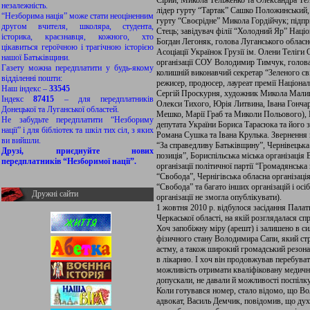
Сірий, Микола Теліженко та Олександра Те
незалежність.
лідер гурту “Тартак” Сашко Положинський, 
“Незборима нація” може стати неоціненним
гурту “Своєрідне” Микола Гордійчук; підпр
другом вчителя, школяра, студента,
Стець; завідувач філії “Холодний Яр” Наці
історика, краєзнавця, кожного, хто
Богдан Легоняк, голова Луганського облас
цікавиться героїчною і трагічною історією
Асоціації Українок Грузії ім. Олени Теліги 
нашої Батьківщини.
організації СОУ Володимир Тимчук, голов
Газету можна передплатити у будь-якому
колишній виконавчий секретар “Зеленого 
відділенні пошти:
режисер, продюсер, лауреат премії Націонал
Наш індекс –
33545
Сергій Проскурня, художник Микола Малиш
Індекс
87415
– для передплатників
Олекси Тихого, Юрія Литвина, Івана Гончар
Донецької та Луганської областей.
Мешко, Марії Граб та Миколи Польового), 
Не забудьте передплатити “Незбориму
депутата України Бориса Тарасюка та його 
нації” і для бібліотек та шкіл тих сіл, з яких
Романа Сушка та Івана Крулька. Звернення 
ви вийшли.
“За справедливу Батьківщину”, Чернівецька 
Друзі, приєднуйте нових
позиція”, Бориспільська міська організація 
передплатників “Незборимої нації”.
організації політичної партії “Громадянська
“Свобода”, Чернігівська обласна організац
“Свобода” та багато інших організацій і осі
Дружні сайти
організації не змогла опублікувати).
1 жовтня 2010 р. відбулося засідання Пала
Черкаської області, на якій розглядалася с
Хоч запобіжну міру (арешт) і залишено в си
фізичного стану Володимира Сапи, який стр
астму, а також широкий громадський резона
в лікарню. І хоч він продовжував перебува
можливість отримати кваліфіковану медичну
допускали, не давали й можливості поспіл
Коли готувався номер, стало відомо, що В
адвокат, Василь Демчик, повідомив, що дух