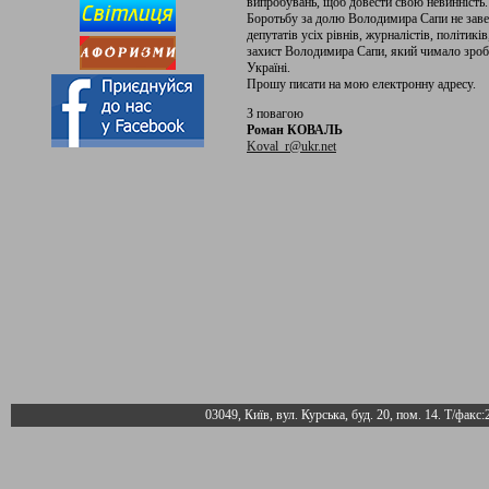
випробувань, щоб довести свою невинність
Боротьбу за долю Володимира Сапи не заве
депутатів усіх рівнів, журналістів, політикі
захист Володимира Сапи, який чимало зроб
Україні.
Прошу писати на мою електронну адресу.
З повагою
Роман КОВАЛЬ
Koval_r@ukr.net
03049, Київ, вул. Курська, буд. 20, пом. 14. Т/факс: