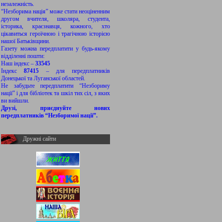
незалежність.
“Незборима нація” може стати неоціненним
другом вчителя, школяра, студента,
історика, краєзнавця, кожного, хто
цікавиться героїчною і трагічною історією
нашої Батьківщини.
Газету можна передплатити у будь-якому
відділенні пошти:
Наш індекс –
33545
Індекс
87415
– для передплатників
Донецької та Луганської областей.
Не забудьте передплатити “Незбориму
нації” і для бібліотек та шкіл тих сіл, з яких
ви вийшли.
Друзі, приєднуйте нових
передплатників “Незборимої нації”.
Дружні сайти