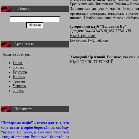
Грушківку, або Чигирин чи Суботів – Ново
Пошук
Запрошуємо до участі членів Історично
організацій, козацьких товариств, військо
читачів “Незборимої нації” та всіх небайду
Історичний клуб “Холодний Яр”
Довідки: 044-242-47-38, 067 727-81-35..
Koval_r@ukr.net
kovalroman1@gmail.com
Архів газети
Архів за
2026 рік
:
Холодний Яр живий. Він знає, хто свій, а
Юрій ГОРЛІС-ГОРСЬКИЙ
Січень
Лютий
Березень
Квітень
Травень
Червень
Липень
Передплата
“Незборима нація” – газета для тих, хто
хоче знати історію боротьби за свободу
України.
Це газета, в якій висвітлюються
невідомі сторінки Визвольної боротьби за