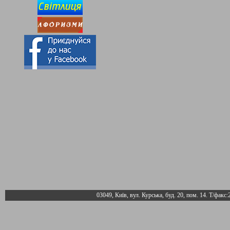
03049, Київ, вул. Курська, буд. 20, пом. 14. Т/факс: