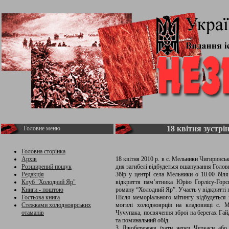
18 квітня зустр
Головне меню
Головна сторінка
Архів
18 квітня 2010 р. в с. Мельники Чигиринсько
Розширений пошук
дня загибелі відбудеться вшанування Голо
Редакція
Збір у центрі села Мельники о 10.00 біл
Клуб "Холодний Яр"
відкриття пам’ятника Юрію Горлісу-Горс
Книги - поштою
роману “Холодний Яр”. Участь у відкритті 
Гостьова книга
Після меморіального мітингу відбудеться 
Стежками холодноярських
могилі холодноярців на кладовищі с. М
отаманів
Чучупака, посвячення зброї на берегах Га
та поминальний обід.
З Лівобережжя їхати через Черкаси або