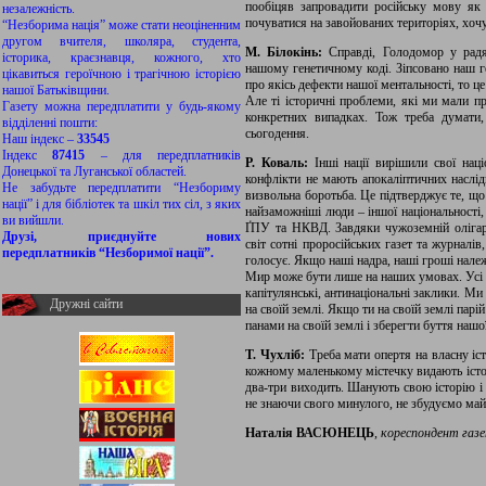
пообіцяв запровадити російську мову я
незалежність.
почуватися на завойованих територіях, хоч
“Незборима нація” може стати неоціненним
другом вчителя, школяра, студента,
М. Білокінь:
Справді, Голодомор у радя
історика, краєзнавця, кожного, хто
нашому генетичному коді. Зіпсовано наш г
цікавиться героїчною і трагічною історією
про якісь дефекти нашої ментальності, то це
нашої Батьківщини.
Але ті історичні проблеми, які ми мали пр
Газету можна передплатити у будь-якому
конкретних випадках. Тож треба думати,
відділенні пошти:
сьогодення.
Наш індекс –
33545
Індекс
87415
– для передплатників
Р. Коваль:
Інші нації вирішили свої наці
Донецької та Луганської областей.
конфлікти не мають апокаліптичних наслідк
Не забудьте передплатити “Незбориму
визвольна боротьба. Це підтверджує те, що 
нації” і для бібліотек та шкіл тих сіл, з яких
найзаможніші люди – іншої національності, 
ви вийшли.
ҐПУ та НКВД. Завдяки чужоземній олігарх
Друзі, приєднуйте нових
світ сотні проросійських газет та журналі
передплатників “Незборимої нації”.
голосує. Якщо наші надра, наші гроші нале
Мир може бути лише на наших умовах. Усі з
капітулянські, антинаціональні заклики. М
Дружні сайти
на своїй землі. Якщо ти на своїй землі парі
панами на своїй землі і зберегти буття нашої
Т. Чухліб:
Треба мати опертя на власну іст
кожному маленькому містечку видають істор
два-три виходить. Шанують свою історію і 
не знаючи свого минулого, не збудуємо май
Наталія ВАСЮНЕЦЬ
,
кореспондент газ