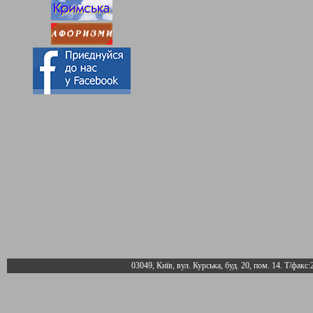
03049, Київ, вул. Курська, буд. 20, пом. 14. Т/факс: