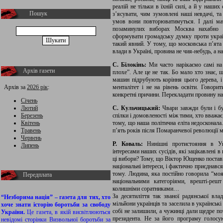
реалій не тільки в їхній силі, а й у наши
Пошук
з’ясувати, чим зумовлені наші невдачі, т
умов вони повторюватимуться. І далі ма
позаминулих виборах Москва нахабно 
сформувати громадську думку проти україн
такий явний. У тому, що московська п’ята 
влади в Україні, провина не чия-небудь, а н
С. Білокінь:
Ми часто нарікаємо самі на 
Архів газети
плохе”. Але це не так. Бо мало хто знає, 
машин підрубують коріння цього дерева, і 
Архів за
2026 рік
:
менталітет і не на рівень освіти. Говорит
конкретні причини. Перекладати провину на 
Січень
Лютий
С. Кульчицький:
Чвари завжди були і бу
Березень
спілки і домовленості між тими, хто вважа
Квітень
тому, що наша політична еліта недосконала.
Травень
п’ять років після Помаранчевої революції м
Червень
Р. Коваль:
Нинішні протистояння в Укр
Липень
інтересами наших сусідів, які зацікавлені в
ці вибори? Тому, що Віктор Ющенко постав
національні інтереси, і фактично приєднавс
тому. Людина, яка постійно говорила “моя
Передплата
національними категоріями, врешті-реш
колишніми соратниками…
За десятиліття так званої радянської вл
“Незборима нація” – газета для тих, хто
мільйони українців та заселила в українськ
хоче знати історію боротьби за свободу
собі не залишили, а чужинці дали щедре по
України.
Це газета, в якій висвітлюються
президента. Не за його програму голосую
невідомі сторінки Визвольної боротьби за