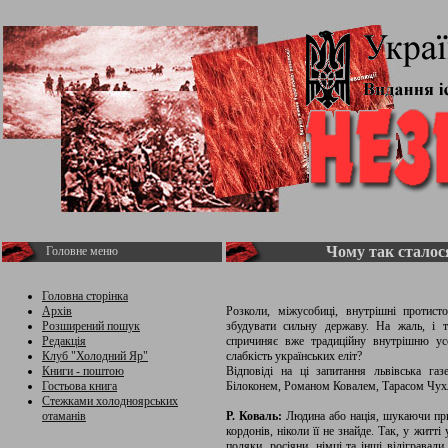
Чому так сталос
Головне меню
Головна сторінка
Архів
Розколи, міжусобиці, внутрішні протис
Розширений пошук
збудувати сильну державу. На жаль, і т
Редакція
спричиняє вже традиційну внутрішню усо
Клуб "Холодний Яр"
слабкість українських еліт?
Книги - поштою
Відповіді на ці запитання львівська га
Гостьова книга
Білоконем, Романом Ковалем, Тарасом Чух
Стежками холодноярських
отаманів
Р. Коваль:
Людина або нація, шукаючи при
кордонів, ніколи її не знайде. Так, у житті
поляки, росіяни, німці та інші відігравал