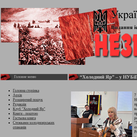
“Холодний Яр” – у НУБі
Головне меню
Головна сторінка
Архів
7
Розширений пошук
Н
Редакція
п
Клуб "Холодний Яр"
в
Книги - поштою
п
Гостьова книга
р
Стежками холодноярських
“
отаманів
е
Р
–