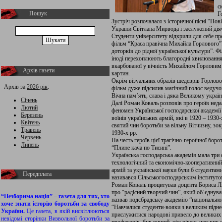
с
Пошук
Г
Зустріч розпочалася з історичної пісні “Пов
України Світлана Мирвода і заслужений ді
Студенти університету відкрили для себе пр
фільм “Краса правічна Михайла Горлового”.
доторків до рідної української культури”. 
іноді перехоплюють благородні хвилювання 
вкарбованої у вічність Михайлом Горловим
Архів газети
картин.
Окрім візуальних образів шедеврів Горлово
Архів за
2026 рік
:
фільм дуже підсилив магічний голос ведучо
Вічна пам’ять, слава і дяка Великому укр
Січень
Далі Роман Коваль розповів про героїв неда
Лютий
феномен Української господарської академії 
Березень
воїнів українських армій, які в 1920 – 193
Квітень
святий чин боротьби за вільну Вітчизну, зок
Травень
1930-х рр.
Червень
На честь героїв цієї трагічно-героїчної бо
Липень
“Плине кача по Тисині”.
Українська господарська академія мала три 
технологічний та економічно-кооперативний.
армій та української науки були б студента
Передплата
називався Сільськогосподарським інститутом
Роман Коваль процитував доцента Бориса Ли
про “радісний творчий чин”, який об’єднува
“Незборима нація” – газета для тих, хто
назвав подєбрадську академію “національно
хоче знати історію боротьби за свободу
“Навчалися студенти-вояки з великим підне
України.
Це газета, в якій висвітлюються
прислужитися народові привело до великих у
невідомі сторінки Визвольної боротьби за