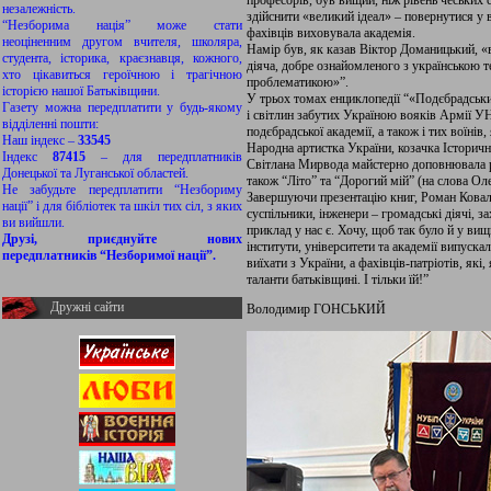
професорів, був вищий, ніж рівень чеських 
незалежність.
здійснити «великий ідеал» – повернутися у 
“Незборима нація” може стати
фахівців виховувала академія.
неоціненним другом вчителя, школяра,
Намір був, як казав Віктор Доманицький, «
студента, історика, краєзнавця, кожного,
діяча, добре ознайомленого з українською 
хто цікавиться героїчною і трагічною
проблематикою»”.
історією нашої Батьківщини.
У трьох томах енциклопедії “«Подєбрадськ
Газету можна передплатити у будь-якому
і світлин забутих Україною вояків Армії УН
відділенні пошти:
подєбрадської академії, а також і тих воїнів,
Наш індекс –
33545
Народна артистка України, козачка Історич
Індекс
87415
– для передплатників
Світлана Мирвода майстерно доповнювала р
Донецької та Луганської областей.
також “Літо” та “Дорогий мій” (на слова Оле
Не забудьте передплатити “Незбориму
Завершуючи презентацію книг, Роман Коваль 
нації” і для бібліотек та шкіл тих сіл, з яких
суспільники, інженери – громадські діячі, за
ви вийшли.
приклад у нас є. Хочу, щоб так було й у ви
Друзі, приєднуйте нових
інститути, університети та академії випуска
передплатників “Незборимої нації”.
виїхати з України, а фахівців-патріотів, які,
таланти батьківщині. І тільки їй!”
Дружні сайти
Володимир ГОНСЬКИЙ