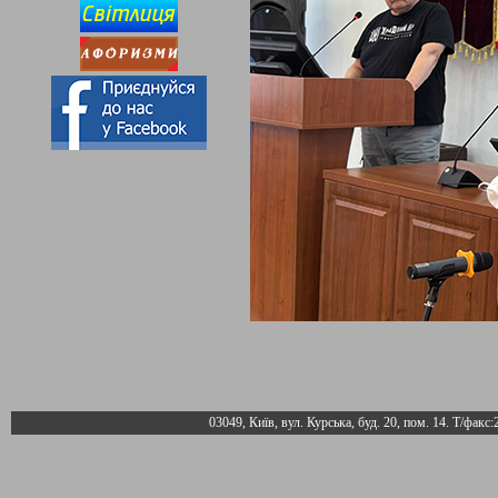
03049, Київ, вул. Курська, буд. 20, пом. 14. Т/факс: