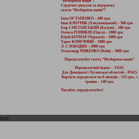
“Незборима нація”!
Сердечно дякуємо за підтримку
газети “Незборима нація”!
Інна ОСТАПЕНКО – 400 грн.
Іван КАЧУРИК (Хмельницький) – 500 грн
Ігор СМЕТАНСЬКИЙ (Калуш) – 500 грн
Олекса РІЗНИКІВ (Одеса) – 1000 грн
Юрій БОТНАР (Черкаси) – 1000 грн
Тарас КОНЕЧНИЙ – 1000 грн
Л. СЛОБОДЯН – 2000 грн
Олександр РИЖЕНКО (Київ) – 3000 грн.
Передплачуйте газету “Незборима нація”
Передплатний індекс – 33545.
Для Донецької і Луганської областей – 87415.
Вартість передплати на 6 місяців – 132 грн., з
травня – 148 грн.
Читайте, передплачуйте!
l.com
Адмін розділ