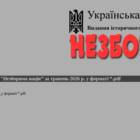
 "Незборима нація” за травень 2026 р. у форматі *.pdf
.
у форматі *.pdf