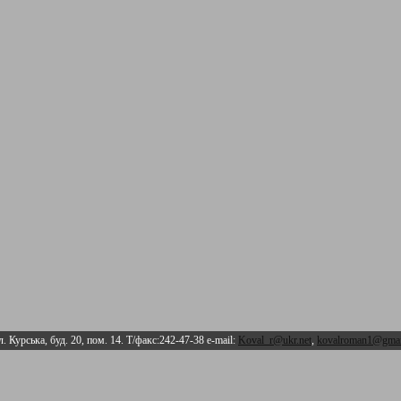
л. Курська, буд. 20, пом. 14. Т/факс:242-47-38 e-mail:
Koval_r@ukr.net
,
kovalroman1@gmai