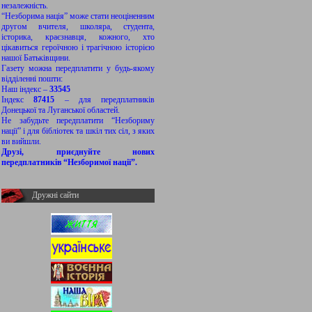
незалежність.
“Незборима нація” може стати неоціненним
другом вчителя, школяра, студента,
історика, краєзнавця, кожного, хто
цікавиться героїчною і трагічною історією
нашої Батьківщини.
Газету можна передплатити у будь-якому
відділенні пошти:
Наш індекс –
33545
Індекс
87415
– для передплатників
Донецької та Луганської областей.
Не забудьте передплатити “Незбориму
нації” і для бібліотек та шкіл тих сіл, з яких
ви вийшли.
Друзі, приєднуйте нових
передплатників “Незборимої нації”.
Дружні сайти