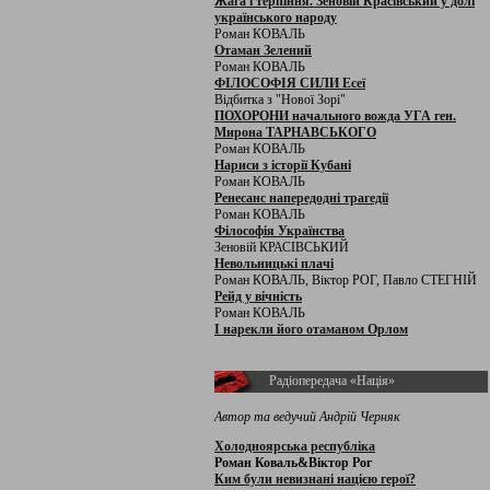
Жага і терпіння. Зеновій Красівський у долі
українського народу
Роман КОВАЛЬ
Отаман Зелений
Роман КОВАЛЬ
ФІЛОСОФІЯ СИЛИ Есеї
Відбитка з "Нової Зорі"
ПОХОРОНИ начального вожда УГА ген.
Мирона ТАРНАВСЬКОГО
Роман КОВАЛЬ
Нариси з історії Кубані
Роман КОВАЛЬ
Ренесанс напередодні трагедії
Роман КОВАЛЬ
Філософія Українства
Зеновій КРАСІВСЬКИЙ
Невольницькі плачі
Роман КОВАЛЬ, Віктор РОГ, Павло СТЕГНІЙ
Рейд у вічність
Роман КОВАЛЬ
І нарекли його отаманом Орлом
Радіопередача «Нація»
Автор та ведучий Андрій Черняк
Холодноярська республіка
Роман Коваль&Віктор Рог
Ким були невизнані нацією герої?