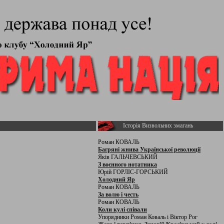
Історія Визвольних змагань
Роман КОВАЛЬ
Багряні жнива Української революції
Яків ГАЛЬЧЕВСЬКИЙ
З воєнного нотатника
Юрій ГОРЛІС-ГОРСЬКИЙ
Холодний Яр
Роман КОВАЛЬ
За волю і честь
Роман КОВАЛЬ
Коли кулі співали
Упорядники Роман Коваль і Віктор Рог