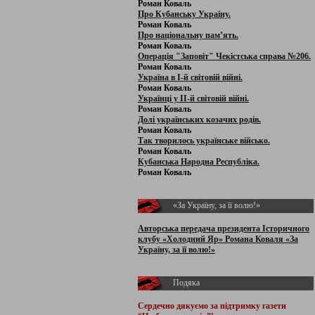
Роман Коваль
Про Кубанську Україну.
Роман Коваль
Про національну пам’ять.
Роман Коваль
Операція "Заповіт" Чекістська справа №206.
Роман Коваль
Україна в І-й світовій війні.
Роман Коваль
Українці у ІІ-й світовій війні.
Роман Коваль
Долі українських козачих родів.
Роман Коваль
Так творилось українське військо.
Роман Коваль
Кубанська Народна Республіка.
Роман Коваль
«За Україну, за її волю!»
Авторська передача президента Історичного
клубу «Холодний Яр» Романа Коваля «За
Україну, за її волю!»
Подяка
Сердечно дякуємо за підтримку
газети