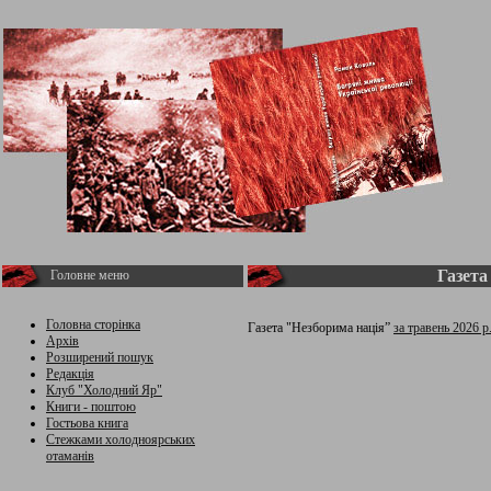
Газета
Головне меню
Головна сторінка
Газета "Незборима нація”
за травень 2026 р
Архів
Розширений пошук
Редакція
Клуб "Холодний Яр"
Книги - поштою
Гостьова книга
Стежками холодноярських
отаманів