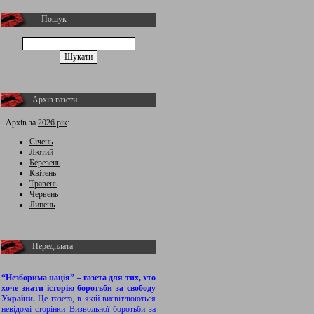
Пошук
Архів газети
Архів за
2026 рік
:
Січень
Лютий
Березень
Квітень
Травень
Червень
Липень
Передплата
“Незборима нація” – газета для тих, хто
хоче знати історію боротьби за свободу
України.
Це газета, в якій висвітлюються
невідомі сторінки Визвольної боротьби за