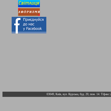
03049, Київ, вул. Курська, буд. 20, пом. 14. Т/факс: