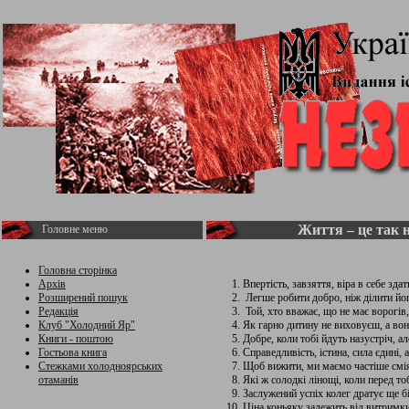
Життя – це так н
Головне меню
Головна сторінка
Архів
Впертість, завзяття, віра в себе зда
Розширений пошук
Легше робити добро, ніж ділити йо
Редакція
Той, хто вважає, що не має ворогів,
Клуб "Холодний Яр"
Як гарно дитину не виховуєш, а вон
Книги - поштою
Добре, коли тобі йдуть назустріч, а
Гостьова книга
Справедливість, істина, сила єдині, 
Стежками холодноярських
Щоб вижити, ми маємо частіше сміят
отаманів
Які ж солодкі лінощі, коли перед т
Заслужений успіх колег дратує ще б
Ціна коньяку залежить від витримки