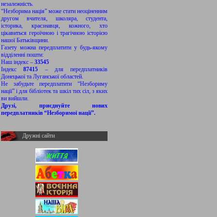
незалежність.
“Незборима нація” може стати неоціненним
другом вчителя, школяра, студента,
історика, краєзнавця, кожного, хто
цікавиться героїчною і трагічною історією
нашої Батьківщини.
Газету можна передплатити у будь-якому
відділенні пошти:
Наш індекс –
33545
Індекс
87415
– для передплатників
Донецької та Луганської областей.
Не забудьте передплатити “Незбориму
нації” і для бібліотек та шкіл тих сіл, з яких
ви вийшли.
Друзі, приєднуйте нових
передплатників “Незборимої нації”.
Дружні сайти