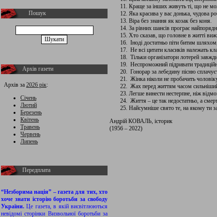
Краще за інших живуть ті, що не мо
Пошук
Яка красива у вас донька, чудова ро
Віра без знання як козак без коня.
За рівних шансів програє найпоряд
Хто сказав, що головне в житті виж
Іноді достатньо піти битим шляхом,
Не всі цитати класиків належать кл
Тільки організатори лотерей завжд
Неспроможний підривати традиційні
Архів газети
Гонорар за лебедину пісню сплачує
Жінка ніколи не пробачить чоловіку
Архів за
2026 рік
:
Жах перед життям часом сильніший 
Легше винести нестерпне, ніж відм
Січень
Життя – це так недостатньо, а смерт
Лютий
Найсумніше свято те, на якому ти з
Березень
Квітень
Андрій КОВАЛЬ, історик
Травень
(1956 – 2022)
Червень
Липень
Передплата
“Незборима нація” – газета для тих, хто
хоче знати історію боротьби за свободу
України.
Це газета, в якій висвітлюються
невідомі сторінки Визвольної боротьби за