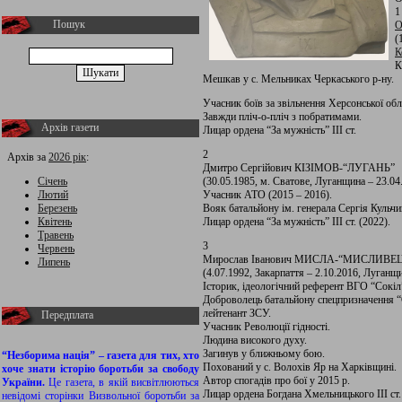
1
Пошук
О
(
К
К
Мешкав у с. Мельниках Черкаського р-ну.
Учасник боїв за звільнення Херсонської обл.
Завжди пліч-о-пліч з побратимами.
Архів газети
Лицар ордена “За мужність” ІІІ ст.
2
Архів за
2026 рік
:
Дмитро Сергійович КІЗІМОВ-“ЛУГАНЬ”
Січень
(30.05.1985, м. Сватове, Луганщина – 23.04
Лютий
Учасник АТО (2015 – 2016).
Березень
Вояк батальйону ім. генерала Сергія Кульчи
Квітень
Лицар ордена “За мужність” III ст. (2022).
Травень
3
Червень
Мирослав Іванович МИСЛА-“МИСЛИВЕ
Липень
(4.07.1992, Закарпаття – 2.10.2016, Луганщи
Історик, ідеологічний референт ВГО “Сокіл
Доброволець батальйону спецпризначення “С
лейтенант ЗСУ.
Передплата
Учасник Революції гідності.
Людина високого духу.
Загинув у ближньому бою.
“Незборима нація” – газета для тих, хто
Похований у с. Волохів Яр на Харківщині.
хоче знати історію боротьби за свободу
Автор спогадів про бої у 2015 р.
України.
Це газета, в якій висвітлюються
Лицар ордена Богдана Хмельницького III ст. 
невідомі сторінки Визвольної боротьби за