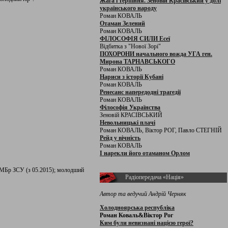
Жага і терпіння. Зеновій Красівський у долі
українського народу
Роман КОВАЛЬ
Отаман Зелений
Роман КОВАЛЬ
ФІЛОСОФІЯ СИЛИ Есеї
Відбитка з "Нової Зорі"
ПОХОРОНИ начального вожда УГА ген.
Мирона ТАРНАВСЬКОГО
Роман КОВАЛЬ
Нариси з історії Кубані
Роман КОВАЛЬ
Ренесанс напередодні трагедії
Роман КОВАЛЬ
Філософія Українства
Зеновій КРАСІВСЬКИЙ
Невольницькі плачі
Роман КОВАЛЬ, Віктор РОГ, Павло СТЕГНІЙ
Рейд у вічність
Роман КОВАЛЬ
І нарекли його отаманом Орлом
 ОМБр ЗСУ (з 05.2015); молодший
Радіопередача «Нація»
Автор та ведучий Андрій Черняк
Холодноярська республіка
Роман Коваль&Віктор Рог
Ким були невизнані нацією герої?