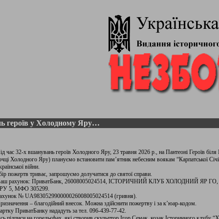
ь героїв у Холодному Яру…
ід час 32-х вшанувань героїв Холодного Яру, 23 травня 2026 р., на Пантеоні Героїв біл
очці Холодного Яру) плануємо встановити пам’ятник небесним воякам “Карпатської Січі”
країнської війни.
бір пожертв триває, запрошуємо долучатися до святої справи.
аш рахунок: ПриватБанк, 26008005024514, IСТОРИЧНИЙ КЛУБ ХОЛОДНИЙ ЯР ГО,
РУ 5, МФО 305299.
ахунок № UA983052990000026008005024514 (гривня).
ризначення – благодійний внесок. Можна здійснити пожертву і за к’юар-кодом.
артку ПриватБанку нададуть за тел. 096-439-77-42.
сь підписи на горельєфах, які створив скульптор Ігор Семак, козак Історичного клубу “