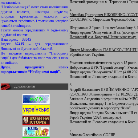
Почесний громадянин м. Тернополя і Терноп
незалежність.
“Незборима нація” може стати неоціненним
4
другом вчителя, школяра, студента,
Михайло Григорович НІКОЛЕНКО-“СОУ
історика, краєзнавця, кожного, хто
(23.08.1997, с. Миропілля Черкаської обл. 
цікавиться героїчною і трагічною історією
нашої Батьківщини.
Штурмовик 3-ї роти 1-го мехбатальйону 3
Газету можна передплатити у будь-якому
Лицар ордена “За мужність ІІІ ст. (посмертн
відділенні пошти:
Похований у м. Корсуні-Шевченківському.
Наш індекс –
33545
Індекс
87415
– для передплатників
5
Донецької та Луганської областей.
Віктор Миколайович ПАНАСКО-“ІРАНЕЦЬ” (1
Не забудьте передплатити “Незбориму
Збройних сил України.
нації” і для бібліотек та шкіл тих сіл, з яких
ви вийшли.
Учасник націоналістичного руху з 15 років
Друзі, приєднуйте нових
Доброволець ДУК “Правий сектор”. Учасник 
передплатників “Незборимої нації”.
Лицар ордена “За мужність” III ст. (4.08.202
Похований на Лісовому кладовищі в Києві.
6
Дружні сайти
Андрій Васильович ПРИЙМАЧЕНКО-“А
(26.09.1990, Житомирщина – 12.10.2023, Д
Закінчив Академію внутрішніх військ МВС 
Полковник, командир 1-го Окремого штурмов
російського десанту в аеропорту “Київ”.
Лицар ордена Богдана Хмельницького ІІІ ст.
Герой України (2024, посмертно).
Похований па Лісовому кладовищі в Києві.
7
Микола Олексійович СОЛЯР