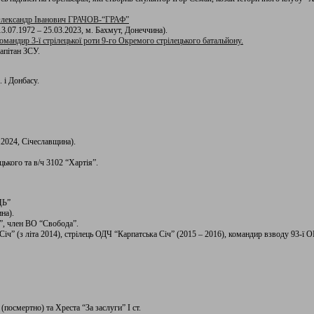
лександр Іванович ГРАЧОВ-“ГРАФ”
13.07.1972 – 25.03.2023, м. Бахмут, Донеччина).
омандир 3-ї стрілецької роти 9-го Окремого стрілецького батальйону.
апітан ЗСУ.
 і Донбасу.
.2024, Січеславщина).
цького та в/ч 3102 “Хартія”.
ЦЬ”
на).
”, член ВО “Свобода”.
іч” (з літа 2014), стрілець ОДЧ “Карпатська Січ” (2015 – 2016), командир взводу 93-ї
(посмертно) та Хреста “За заслуги” I ст.