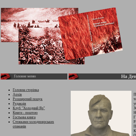
На Ден
Головне меню
Головна сторінка
Архів
П
Розширений пошук
т
Редакція
у
Клуб "Холодний Яр"
З
Книги - поштою
Н
Гостьова книга
Г
Стежками холодноярських
Р
отаманів
П
К
О