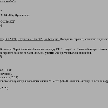
ільської обл.
П”
– 30.04.2024, Луганщина).
-ї ОШБр ЗСУ.
о).
4.12.1990, Чернігів – 6.05.2023, м. Бахмут).
Молодший сержант, командир підрозділ
. Командир Чернігівського обласного осередку ВО “Тризуб” ім. Степана Бандери. Сотник
першого бою під м. Слов’янськом у квітні 2014 р. та багатьох інших боїв.
2).
РХАНГЕЛ”
онеччина).
(Харків, 2011).
ого загону спеціального призначення “Омега” (2023). Захищав Україну на всій лінії фр
 (2023).