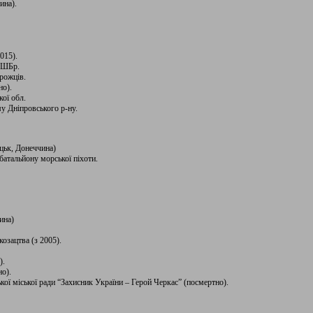
ина).
015).
 ГШБр.
рожців.
но).
ої обл.
у Дніпровського р-ну.
ецьк, Донеччина)
батальйону морської піхоти.
ина)
озацтва (з 2005).
).
но).
ї міської ради “Захисник України – Герой Черкас” (посмертно).