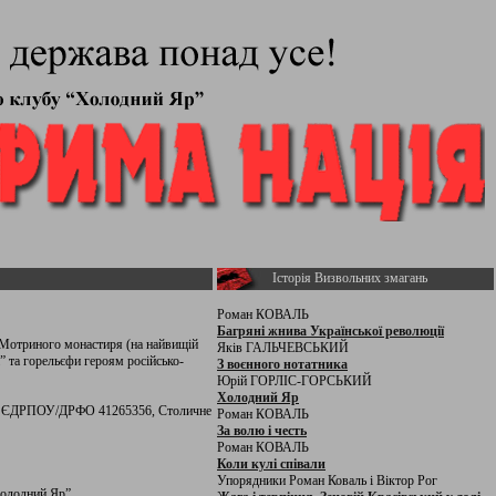
Історія Визвольних змагань
Роман КОВАЛЬ
Багряні жнива Української революції
я Мотриного монастиря (на найвищій
Яків ГАЛЬЧЕВСЬКИЙ
 та горельєфи героям російсько-
З воєнного нотатника
Юрій ГОРЛІС-ГОРСЬКИЙ
Холодний Яр
 ЄДРПОУ/ДРФО 41265356, Столичне
Роман КОВАЛЬ
За волю і честь
Роман КОВАЛЬ
Коли кулі співали
Упорядники Роман Коваль і Віктор Рог
Холодний Яр”.