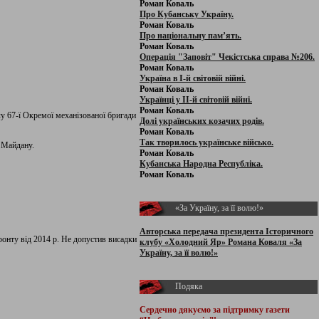
Роман Коваль
Про Кубанську Україну.
Роман Коваль
Про національну пам’ять.
Роман Коваль
Операція "Заповіт" Чекістська справа №206.
Роман Коваль
Україна в І-й світовій війні.
Роман Коваль
Українці у ІІ-й світовій війні.
Роман Коваль
у 67-ї Окремої механізованої бригади
Долі українських козачих родів.
Роман Коваль
Так творилось українське військо.
 Майдану.
Роман Коваль
Кубанська Народна Республіка.
Роман Коваль
«За Україну, за її волю!»
Авторська передача президента Історичного
онту від 2014 р. Не допустив висадки
клубу «Холодний Яр» Романа Коваля «За
Україну, за її волю!»
Подяка
Сердечно дякуємо за підтримку
газети