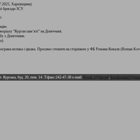
07.2025, Харківщина).
ї бригади ЗСУ.
р.
ицію.
моріалу “Курган пам’яті” на Донеччині.
бу з Донеччини.
о).
ограма велика і цікава. Просимо стежити на сторінкою у ФБ Романа Коваля (Roman Kova
л. Курська, буд. 20, пом. 14. Т/факс:242-47-38 e-mail:
Koval_r@ukr.net
,
kovalroman1@gmai