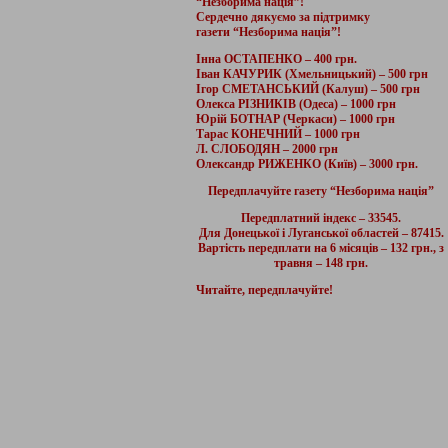
“Незборима нація”!
Сердечно дякуємо за підтримку
газети “Незборима нація”!
Інна ОСТАПЕНКО – 400 грн.
Іван КАЧУРИК (Хмельницький) – 500 грн
Ігор СМЕТАНСЬКИЙ (Калуш) – 500 грн
Олекса РІЗНИКІВ (Одеса) – 1000 грн
Юрій БОТНАР (Черкаси) – 1000 грн
Тарас КОНЕЧНИЙ – 1000 грн
Л. СЛОБОДЯН – 2000 грн
Олександр РИЖЕНКО (Київ) – 3000 грн.
Передплачуйте газету “Незборима нація”
Передплатний індекс – 33545.
Для Донецької і Луганської областей – 87415.
Вартість передплати на 6 місяців – 132 грн., з
травня – 148 грн.
Читайте, передплачуйте!