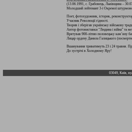
(13.06.1991, с. Грабовець, Львівщина – 30.
Молодший лейтенант 3-ї Окремої штурмово
Поет, фотохудожник, історик, реконструкто
Учасник Революції гідності.
Творив і зберігав українську військову трад
Автор фотовиставки “Людина і війна” та ме
Врятував 900-літню половецьку кам’яну ба
Лицар ордену Данила Галицького (посмертн
Вшанування триватимуть 23 і 24 травня. Пр
До зустрічі в Холодному Яру!
03049, Київ, ву