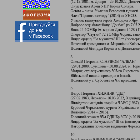
(12.12.1981, м. Дніпро – 29.10.2022, Донечч
Онук козака Армії УНР Корнія Соляра.
Освіта – вища. Учасник Революції гідності.
Член “Правого сектору” (2014) та УНСО.
Учасник вшанувань героїв Холодного Яру.
Доброволець батальйону “Донбас” (із 7.05.2
Вояк 24-ї ОМБр ім. короля Данила і 128-ї
Оператор “Стугни” 72-ї ОМБр Чорних запо
Лицар ордену “За мужність” III ст. (посмерт
Почесний громадянин м. Миронівки Київськ
Похований біля діда Корнія в с. Долинськом
8
Олексій Петрович СТАРІКОВ-“АЛБАН”
(29.01.2000, Сумщина – 30.08.2024, м. Тор
Матрос, стрілець-снайпер 505-го Окремого 
Військовий вишкіл проходив в Іспанії.
Похований у с. Суботові на Чигиринщині.
9
Петро Петрович ХИЖНЯК-“ДІД”
(27.02.1963, Черкаси – 16.03.2022, Харківщ
Ліквідатор наслідків аварії на ЧАЕС (1987).
Курінний Черкаського куреня Українського к
Волонтер (2014 – 2016).
Головний сержант 95-ї ОДШБр ЗСУ (з 2019
Лицар ордена “За мужність” ІІІ ст. (посмерт
Нагороджений почесною відзнакою Черкасько
10
Ігор Ігорович КЛИМОВИЧ-“АФРИКА”