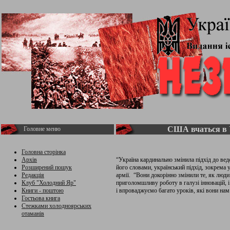
США вчаться в 
Головне меню
Головна сторінка
Архів
“Україна кардинально змінила підхід до вед
Розширений пошук
його словами, український підхід, зокрема 
Редакція
армії. “Вони докорінно змінили те, як люд
Клуб "Холодний Яр"
приголомшливу роботу в галузі інновацій, і
Книги - поштою
і впроваджуємо багато уроків, які вони нам
Гостьова книга
Стежками холодноярських
отаманів