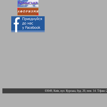
03049, Київ, вул. Курська, буд. 20, пом. 14. Т/факс: