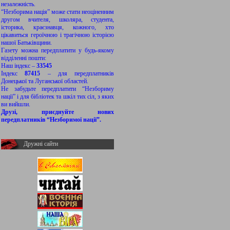
незалежність.
“Незборима нація” може стати неоціненним
другом вчителя, школяра, студента,
історика, краєзнавця, кожного, хто
цікавиться героїчною і трагічною історією
нашої Батьківщини.
Газету можна передплатити у будь-якому
відділенні пошти:
Наш індекс –
33545
Індекс
87415
– для передплатників
Донецької та Луганської областей.
Не забудьте передплатити “Незбориму
нації” і для бібліотек та шкіл тих сіл, з яких
ви вийшли.
Друзі, приєднуйте нових
передплатників “Незборимої нації”.
Дружні сайти