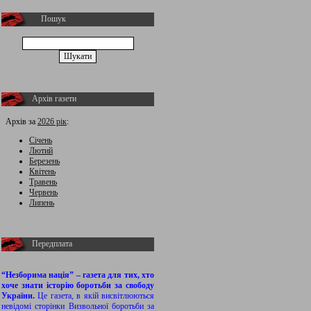
Пошук
Архів газети
Архів за
2026 рік
:
Січень
Лютий
Березень
Квітень
Травень
Червень
Липень
Передплата
“Незборима нація” – газета для тих, хто
хоче знати історію боротьби за свободу
України.
Це газета, в якій висвітлюються
невідомі сторінки Визвольної боротьби за