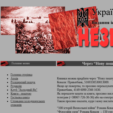
Через “Нову по
Головне меню
Головна сторінка
Архів
Книжки можна придбати через “Нову пошту
Розширений пошук
Коваля: Приватбанк, 5169330530013009.
Редакція
Якщо це пожертва, то просимо переказуват
Клуб "Холодний Яр"
Приватбанк, 4149 6090 2566 1630.
Книги - поштою
Як перешлете кошти за книги, просимо висл
Гостьова книга
телеграм (+38067-726-30-36) або на електр
Стежками холодноярських
Також просимо вказати, куди і кому вислати
отаманів
“100 історій Визвольної війни” Романа Кова
“Філософія сили” Романа Коваля – 150 грн