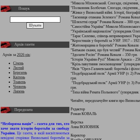
“Микола Міхновський. Спогади, свідчення,
“Полковник Болбочан. Спогади, свідчення,
Пошук
“Жінки у Визвольній війні. Історії, біограф
“Таємниця отамана Зеленого” Романа Ковал
“Шляхетні серця” Романа Коваля – 300 грн.
“Самостійна Україна” Миколи Міхновського
“Український націоналізм” (упорядник Оле
“Тарас Силенко, співець непримиримої Украї
“Коростишів у боротьбі за УНР. 1917 – 1921
Архів газети
“Житомирщина в боротьбі” Романа Коваля –
“Батькам скажи, що був чесний” Романа Ков
Архів за
2026 рік
:
“Здолати Росію” Романа Коваля – 350 грн.
“Історія України-Русі” Миколи Аркаса – 250
Січень
“Крізь павутиння змосковщення” (упорядник
Лютий
“Яків “Орел-Гальчевський: боротьба і філо
Березень
“Подєбрадський полк” Армії УНР (т. 2) Ро
Квітень
грн.
Травень
“Подєбрадський полк” Армії УНР (т. 3) Ро
Червень
грн.
Липень
“Тиха війна Рената Польового” (упорядник 
Читайте, передплачуйте книги про Визволь
Редактор
Передплата
Роман КОВАЛЬ
Верстка
“Незборима нація” – газета для тих, хто
Анна ВОЛОВНІК
хоче знати історію боротьби за свободу
України.
Це газета, в якій висвітлюються
Коректор
невідомі сторінки Визвольної боротьби за