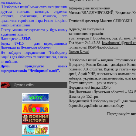
Надійка ОВЧАРУК
незалежність.
“Незборима нація” може стати неоціненним
Інформаційне забезпечення
другом вчителя, школяра, студента,
Микола ВЛАДЗІМІРСЬКИЙ, Владислав К
історика, краєзнавця, кожного, хто
цікавиться героїчною і трагічною історією
Технічний директор Максим СЕЛЮЗКІН
нашої Батьківщини.
Адреса для листування
Газету можна передплатити у будь-якому
та поштових переказів:
відділенні пошти:
вул. генерала Г. Воробйова, буд. 20, пом. 14
Наш індекс –
33545
Тел./факс: 242-47-38.
kovalroman1@gmail.c
Індекс
87415
– для передплатників
roman.koval.1959@facebook.com
Донецької та Луганської областей.
Roman Koval
Не забудьте передплатити “Незбориму
нації” і для бібліотек та шкіл тих сіл, з яких
“Незборима нація” – видання Історичного 
ви вийшли.
Її редактор Роман Коваль – дослідник Визво
Друзі, приєднуйте нових
половині ХХ століття. Відтак ця газета – пр
передплатників “Незборимої нації”.
армії, Армії УНР, повстанських отаманів та
кобзарів, українських письменників, нові 
Газета виходить 1 раз на місяць.
Дружні сайти
Передплатний індекс 33545.
Для Донецької і Луганської областей – 8741
Ціна на рік 152 грн.
Передплачуй “Незбориму націю” і для своїх 
боротьби українців за свою свободу.
Передплачуйте в