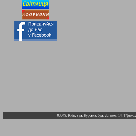
03049, Київ, вул. Курська, буд. 20, пом. 14. Т/факс: