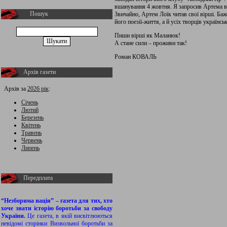
вшанування 4 жовтня. Я запросив Артема ви
Пошук
Звичайно, Артем Лоїк читав свої вірші. Баж
його поезії-життя, а й усіх творців українсь
Пиши вірші як Маланюк!
А стане сили – проживи так!
Роман КОВАЛЬ
Архів газети
Архів за
2026 рік
:
Січень
Лютий
Березень
Квітень
Травень
Червень
Липень
Передплата
“Незборима нація” – газета для тих, хто
хоче знати історію боротьби за свободу
України.
Це газета, в якій висвітлюються
невідомі сторінки Визвольної боротьби за