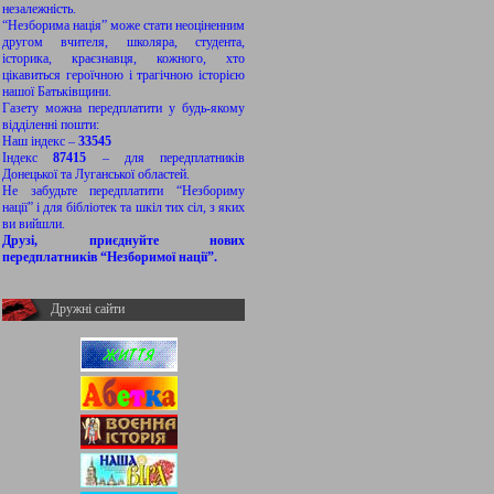
незалежність.
“Незборима нація” може стати неоціненним
другом вчителя, школяра, студента,
історика, краєзнавця, кожного, хто
цікавиться героїчною і трагічною історією
нашої Батьківщини.
Газету можна передплатити у будь-якому
відділенні пошти:
Наш індекс –
33545
Індекс
87415
– для передплатників
Донецької та Луганської областей.
Не забудьте передплатити “Незбориму
нації” і для бібліотек та шкіл тих сіл, з яких
ви вийшли.
Друзі, приєднуйте нових
передплатників “Незборимої нації”.
Дружні сайти