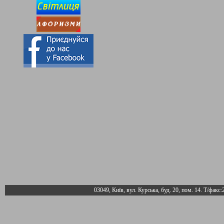
03049, Київ, вул. Курська, буд. 20, пом. 14. Т/факс: