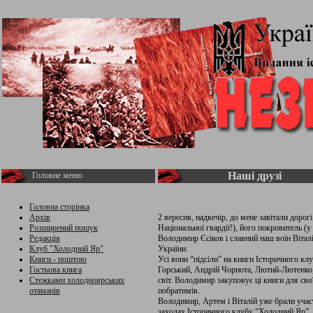
Наші друзі
Головне меню
Головна сторінка
Архів
2 вересня, надвечір, до мене завітали дорог
Розширений пошук
Національної гвардії!), його покровитель (
Редакція
Володимир Єсіков і славний наш воїн Вітал
Клуб "Холодний Яр"
України.
Книги - поштою
Усі вони “підсіли” на книги Історичного к
Гостьова книга
Горський, Андрій Чорнота, Лютий-Лютенко
Стежками холодноярських
світ. Володимир закуповує ці книги для сво
отаманів
побратимів.
Володимир, Артем і Віталій уже брали учас
заходах Історичного клубу “Холодний Яр”.