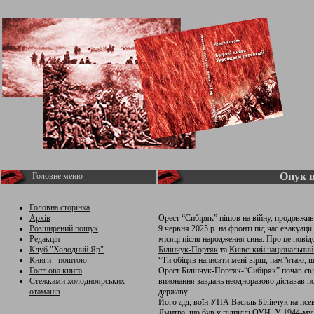
Онук в
Головне меню
Головна сторінка
Архів
Орест “Сибіряк” пішов на війну, продовжив
Розширений пошук
9 червня 2025 р. на фронті під час евакуац
Редакція
місяці після народження сина. Про це повід
Клуб "Холодний Яр"
Білінчук-Портяк
та
Київський національний
Книги - поштою
“Ти обіцяв написати мені вірш, пам?ятаю, 
Гостьова книга
Орест Білінчук-Портяк-“Сибіряк” почав сві
Стежками холодноярських
виконання завдань неодноразово діставав п
отаманів
державу.
Його дід, воїн УПА Василь Білінчук на псе
Дмитра, що був у підпіллі ОУН. У 1944-му 