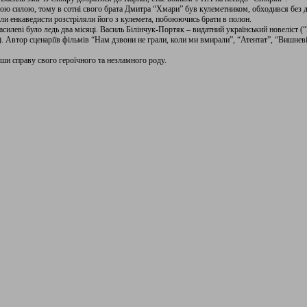
ою силою, тому в сотні свого брата Дмитра “Хмари” був кулеметником, обходився без д
ли енкаведисти розстріляли його з кулемета, побоюючись брати в полон.
силеві було ледь два місяці. Василь Білінчук-Портяк – видатний український новеліст (“К
. Автор сценаріїв фільмів “Нам дзвони не грали, коли ми вмирали”, “Атентат”, “Вишневі 
ши справу свого героїчного та незламного роду.