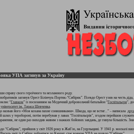
ояка УПА загинув за Україну
ши справу свого героїчного та незламного роду.
ії побратимів загинув Орест Білінчук-Портяк-“Сибіряк”. Псевдо Орест узяв на честь діда
омляє “
Главком
” із посиланням на Медичний добровольчий батальйон “
Госпітальєри
”, д
 університет ім. Тараса Шевченка
.
що назвав його «Моя кохана пахне соняшниками». Шкода, що не встиг...” – написала
дру
й шлях у теробороні, потім перебував у лавах “Госпітальєрів”, згодом перейшов служити
оранення, не один раз виходив живим з важких бойових завдань, де гинула більшість. З
вдо “Сибіряк”, прийшов у світ 1926 року в Жаб’ю, на Гуцульщині. У 1941 р. москалі вис
Василь зміг із Сибіру добратися до Карпат, стає вояком УПА на псевдо “Сибіряк”.