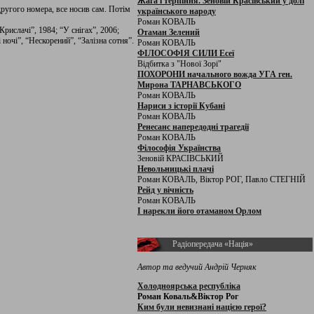
Жага і терпіння. Зеновій Красівський у долі
ругого номера, все носив сам. Потім
українського народу
Роман КОВАЛЬ
рислачі”, 1984; “У снігах”, 2006;
Отаман Зелений
ночі”, “Нескорений”, “Залізна сотня”.
Роман КОВАЛЬ
ФІЛОСОФІЯ СИЛИ Есеї
Відбитка з "Нової Зорі"
ПОХОРОНИ начального вожда УГА ген.
Мирона ТАРНАВСЬКОГО
Роман КОВАЛЬ
Нариси з історії Кубані
Роман КОВАЛЬ
Ренесанс напередодні трагедії
Роман КОВАЛЬ
Філософія Українства
Зеновій КРАСІВСЬКИЙ
Невольницькі плачі
Роман КОВАЛЬ, Віктор РОГ, Павло СТЕГНІЙ
Рейд у вічність
Роман КОВАЛЬ
І нарекли його отаманом Орлом
Радіопередача «Нація»
Автор та ведучий Андрій Черняк
Холодноярська республіка
Роман Коваль&Віктор Рог
Ким були невизнані нацією герої?