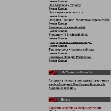
Роман Коваль
Про Кубанську Україну.
Роман Коваль
Про національну пам’ять.
Роман Коваль
Операція "Заповіт" Чекістська справа №206.
Роман Коваль
Україна в І-й світовій війні.
Роман Коваль
Українці у ІІ-й світовій війні.
Роман Коваль
Долі українських козачих родів.
Роман Коваль
Так творилось українське військо.
Роман Коваль
Кубанська Народна Республіка.
Роман Коваль
«За Україну, за її волю!»
Авторська передача президента Історичного
клубу «Холодний Яр» Романа Коваля «За
Україну, за її волю!»
Подяка
Сердечно дякуємо за підтримку
газети