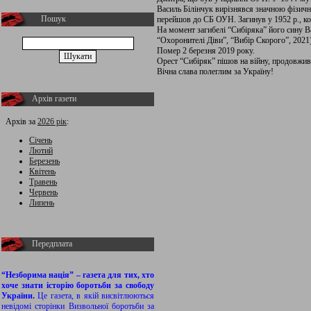
Василь Білінчук вирізнявся значною фізичн
Пошук
перейшов до СБ ОУН. Загинув у 1952 р., ко
На момент загибелі “Сибіряка” його сину Ва
“Охоронителі Діви”, “Вибір Скорого”, 2021)
Помер 2 березня 2019 року.
Орест “Сибіряк” пішов на війну, продовжив
Вічна слава полеглим за Україну!
Архів газети
Архів за
2026 рік
:
Січень
Лютий
Березень
Квітень
Травень
Червень
Липень
Передплата
“Незборима нація” – газета для тих, хто
хоче знати історію боротьби за свободу
України.
Це газета, в якій висвітлюються
невідомі сторінки Визвольної боротьби за