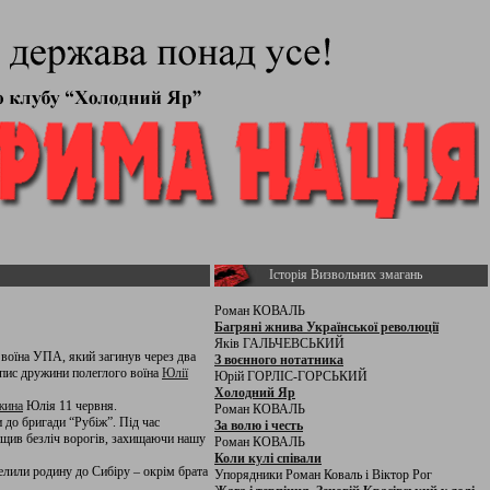
Історія Визвольних змагань
Роман КОВАЛЬ
Багряні жнива Української революції
Яків ГАЛЬЧЕВСЬКИЙ
, воїна УПА, який загинув через два
З воєнного нотатника
опис дружини полеглого воїна
Юлії
Юрій ГОРЛІС-ГОРСЬКИЙ
Холодний Яр
жина
Юлія 11 червня.
Роман КОВАЛЬ
 до бригади “Рубіж”. Під час
За волю і честь
нищив безліч ворогів, захищаючи нашу
Роман КОВАЛЬ
Коли кулі співали
елили родину до Сибіру – окрім брата
Упорядники Роман Коваль і Віктор Рог