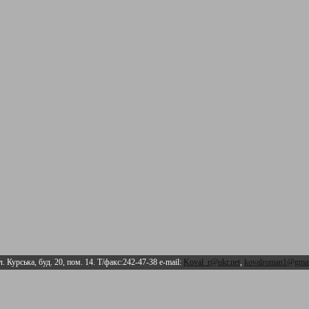
л. Курська, буд. 20, пом. 14. Т/факс:242-47-38 e-mail:
Koval_r@ukr.net
,
kovalroman1@gmai