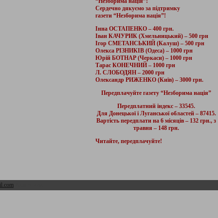
“Незборима нація”!
Сердечно дякуємо за підтримку
газети “Незборима нація”!
Інна ОСТАПЕНКО – 400 грн.
Іван КАЧУРИК (Хмельницький) – 500 грн
Ігор СМЕТАНСЬКИЙ (Калуш) – 500 грн
Олекса РІЗНИКІВ (Одеса) – 1000 грн
Юрій БОТНАР (Черкаси) – 1000 грн
Тарас КОНЕЧНИЙ – 1000 грн
Л. СЛОБОДЯН – 2000 грн
Олександр РИЖЕНКО (Київ) – 3000 грн.
Передплачуйте газету “Незборима нація”
Передплатний індекс – 33545.
Для Донецької і Луганської областей – 87415.
Вартість передплати на 6 місяців – 132 грн., з
травня – 148 грн.
Читайте, передплачуйте!
l.com
Адмін розділ