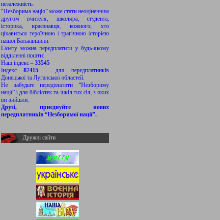
незалежність.
“Незборима нація” може стати неоціненним
другом вчителя, школяра, студента,
історика, краєзнавця, кожного, хто
цікавиться героїчною і трагічною історією
нашої Батьківщини.
Газету можна передплатити у будь-якому
відділенні пошти:
Наш індекс –
33545
Індекс
87415
– для передплатників
Донецької та Луганської областей.
Не забудьте передплатити “Незбориму
нації” і для бібліотек та шкіл тих сіл, з яких
ви вийшли.
Друзі, приєднуйте нових
передплатників “Незборимої нації”.
Дружні сайти