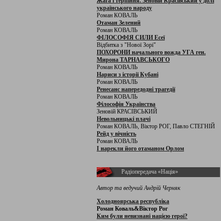
Жага і терпіння. Зеновій Красівський у долі
українського народу
Роман КОВАЛЬ
Отаман Зелений
Роман КОВАЛЬ
ФІЛОСОФІЯ СИЛИ Есеї
Відбитка з "Нової Зорі"
ПОХОРОНИ начального вожда УГА ген.
Мирона ТАРНАВСЬКОГО
Роман КОВАЛЬ
Нариси з історії Кубані
Роман КОВАЛЬ
Ренесанс напередодні трагедії
Роман КОВАЛЬ
Філософія Українства
Зеновій КРАСІВСЬКИЙ
Невольницькі плачі
Роман КОВАЛЬ, Віктор РОГ, Павло СТЕГНІЙ
Рейд у вічність
Роман КОВАЛЬ
І нарекли його отаманом Орлом
Радіопередача «Нація»
Автор та ведучий Андрій Черняк
Холодноярська республіка
Роман Коваль&Віктор Рог
Ким були невизнані нацією герої?