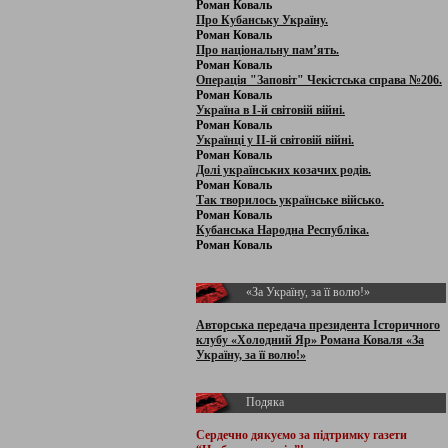
Роман Коваль
Про Кубанську Україну.
Роман Коваль
Про національну пам’ять.
Роман Коваль
Операція "Заповіт" Чекістська справа №206.
Роман Коваль
Україна в І-й світовій війні.
Роман Коваль
Українці у ІІ-й світовій війні.
Роман Коваль
Долі українських козачих родів.
Роман Коваль
Так творилось українське військо.
Роман Коваль
Кубанська Народна Республіка.
Роман Коваль
«За Україну, за її волю!»
Авторська передача президента Історичного
клубу «Холодний Яр» Романа Коваля «За
Україну, за її волю!»
Подяка
Сердечно дякуємо за підтримку
газети