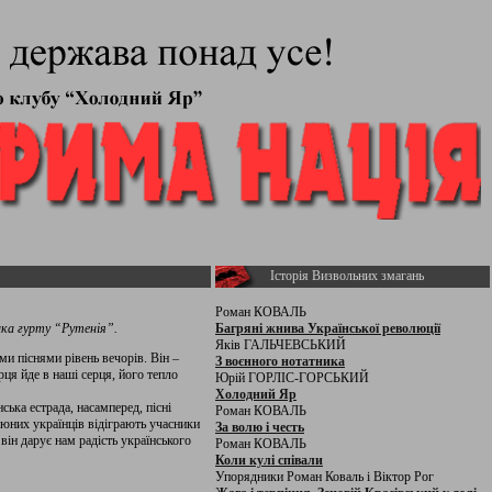
Історія Визвольних змагань
Роман КОВАЛЬ
ика гурту “Рутенія”.
Багряні жнива Української революції
Яків ГАЛЬЧЕВСЬКИЙ
и піснями рівень вечорів. Він –
З воєнного нотатника
ця йде в наші серця, його тепло
Юрій ГОРЛІС-ГОРСЬКИЙ
Холодний Яр
ська естрада, насамперед, пісні
Роман КОВАЛЬ
юних українців відіграють учасники
За волю і честь
 він дарує нам радість українського
Роман КОВАЛЬ
Коли кулі співали
Упорядники Роман Коваль і Віктор Рог