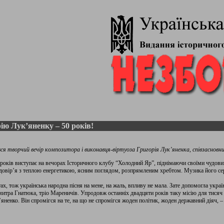
ію Лук’яненку – 50 років!
вся творчий вечір композитора і виконавця-віртуоза Григорія Лук’яненка, співзасновн
 років виступає на вечорах Історичного клубу “Холодний Яр”, піднімаючи своїми чудовим
 довір’я з теплою енергетикою, ясним поглядом, розпрямленим хребтом. Музика його сер
х, тож українська народна пісня на мене, на жаль, впливу не мала. Зате допомогла україн
тра Гнатюка, тріо Мареничів. Упродовж останніх двадцяти років таку місію для тисяч 
’яненко. Він спромігся на те, на що не спромігся жоден політик, жоден державний діяч, –