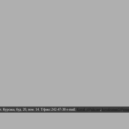
л. Курська, буд. 20, пом. 14. Т/факс:242-47-38 e-mail:
Koval_r@ukr.net
,
kovalroman1@gmai