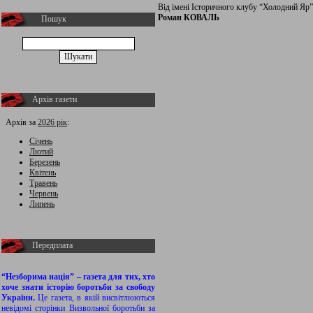
Від імені Історичного клубу “Холодний Яр” 
Роман КОВАЛЬ
Пошук
Архів газети
Архів за
2026 рік
:
Січень
Лютий
Березень
Квітень
Травень
Червень
Липень
Передплата
“Незборима нація” – газета для тих, хто
хоче знати історію боротьби за свободу
України.
Це газета, в якій висвітлюються
невідомі сторінки Визвольної боротьби за