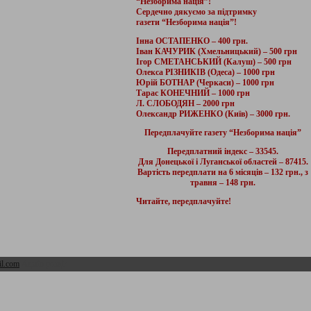
“Незборима нація”!
Сердечно дякуємо за підтримку
газети “Незборима нація”!
Інна ОСТАПЕНКО – 400 грн.
Іван КАЧУРИК (Хмельницький) – 500 грн
Ігор СМЕТАНСЬКИЙ (Калуш) – 500 грн
Олекса РІЗНИКІВ (Одеса) – 1000 грн
Юрій БОТНАР (Черкаси) – 1000 грн
Тарас КОНЕЧНИЙ – 1000 грн
Л. СЛОБОДЯН – 2000 грн
Олександр РИЖЕНКО (Київ) – 3000 грн.
Передплачуйте газету “Незборима нація”
Передплатний індекс – 33545.
Для Донецької і Луганської областей – 87415.
Вартість передплати на 6 місяців – 132 грн., з
травня – 148 грн.
Читайте, передплачуйте!
l.com
Адмін розділ