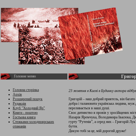
Григор
Головне меню
Головна сторінка
23 жовтня в Києві в Будинку актора відбу
Архів
Розширений пошук
Григорій – наш добрий приятель, він багато
Редакція
добра і талановита українська людина, муж
Клуб "Холодний Яр"
переливається в наші душі.
Книги - поштою
Своє дитинство я провів у зросійщених міста
Гостьова книга
Назарія Яремчука, Володимира Івасюка, Дми
Стежками холодноярських
гурту “Рутенія”, а серед них – Григорій Лук
отаманів
буття.
Дякую тобі за це, мій дорогий друже!