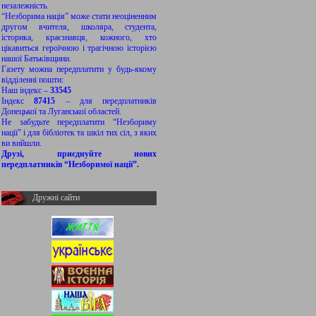
незалежність.
“Незборима нація” може стати неоціненним
другом вчителя, школяра, студента,
історика, краєзнавця, кожного, хто
цікавиться героїчною і трагічною історією
нашої Батьківщини.
Газету можна передплатити у будь-якому
відділенні пошти:
Наш індекс –
33545
Індекс
87415
– для передплатників
Донецької та Луганської областей.
Не забудьте передплатити “Незбориму
нації” і для бібліотек та шкіл тих сіл, з яких
ви вийшли.
Друзі, приєднуйте нових
передплатників “Незборимої нації”.
Дружні сайти