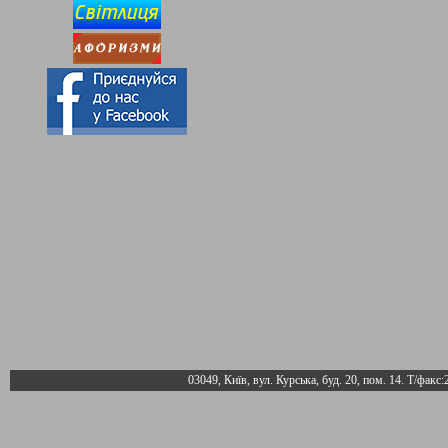
03049, Київ, вул. Курська, буд. 20, пом. 14. Т/факс: