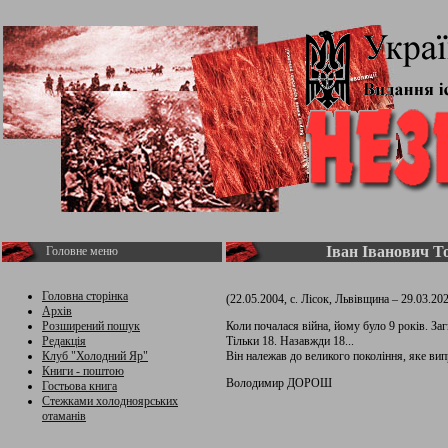
Іван Іванович Т
Головне меню
Головна сторінка
(22.05.2004, с. Лісок, Львівщина – 29.03.20
Архів
Розширений пошук
Коли почалася війна, йому було 9 років. Заг
Редакція
Тільки 18. Назавжди 18...
Клуб "Холодний Яр"
Він належав до великого покоління, яке вип
Книги - поштою
Володимир ДОРОШ
Гостьова книга
Стежками холодноярських
отаманів