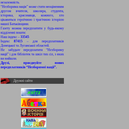
незалежність.
“Незборима нація” може стати неоціненним
другом вчителя, школяра, студента,
історика, краєзнавця, кожного, хто
цікавиться героїчною і трагічною історією
нашої Батьківщини.
Газету можна передплатити у будь-якому
відділенні пошти:
Наш індекс –
33545
Індекс
87415
– для передплатників
Донецької та Луганської областей.
Не забудьте передплатити “Незбориму
нації” і для бібліотек та шкіл тих сіл, з яких
ви вийшли.
Друзі, приєднуйте нових
передплатників “Незборимої нації”.
Дружні сайти