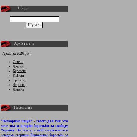
Пошук
Архів газети
Архів за
2026 рік
:
Січень
Лютий
Березень
Квітень
Травень
Червень
Липень
Передплата
“Незборима нація” – газета для тих, хто
хоче знати історію боротьби за свободу
України.
Це газета, в якій висвітлюються
невідомі сторінки Визвольної боротьби за